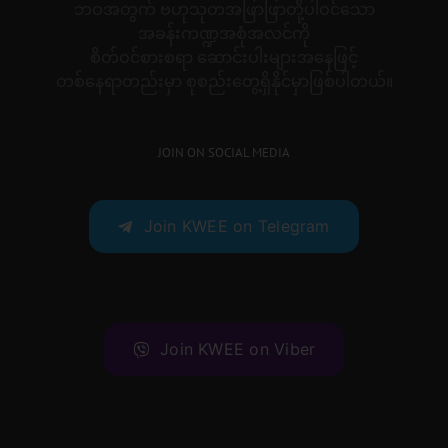
ဘဝအတွက် ဗဟုသုတအဖြာဖြာတို့ပါဝင်သော
အခန်းကဏ္ဍအစုံအလင်ကို
စိတ်ဝင်စားစရာ ဆောင်းပါးများအနေဖြင့်
တစ်နေရာတည်းမှာ စုစည်းတွေ့ရှိနိုင်မှာဖြစ်ပါတယ်။
JOIN ON SOCIAL MEDIA
Join KWEE on Telegram
Join KWEE on Viber