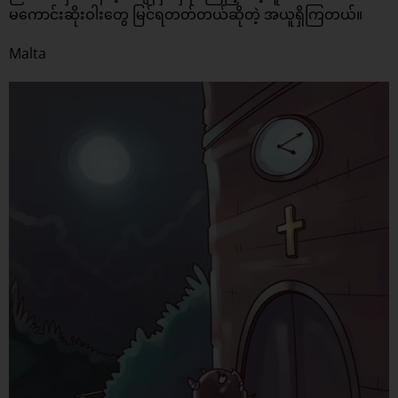
မကောင်းဆိုးဝါးတွေ မြင်ရတတ်တယ်ဆိုတဲ့ အယူရှိကြတယ်။
Malta