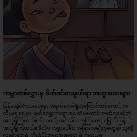
ကမ္ဘာတစ်လွှားမှ စိတ်ဝင်စားဖွယ်ရာ အယူအဆများ
မြန်မာနိုင်ငံသားတွေမှာ အနက်ရောင်ရှိတဲ့ကြောင်တစ်ကောင် က
ကိုယ့်ရဲ့ရှေ့မှာ ဖြတ်လျှောက်သွားရင် ကံမကောင်းတတ်ဘူးဆိုတဲ့
အယူရှိကြတယ်။ ဒါပေမယ့် အင်္ဂလိပ်တွေကြတော့ ပြောင်းပြန်
အယူရှိကြတယ်။ ဒီလိုပဲ ကမ္ဘာပေါ်က အခြားလူမျိုးစုတွေမှာ သူတို့
လူမျိုးတွေရဲ့ ကိုယ်ပိုင်အယူအဆတွေ ရှိကြတယ်။