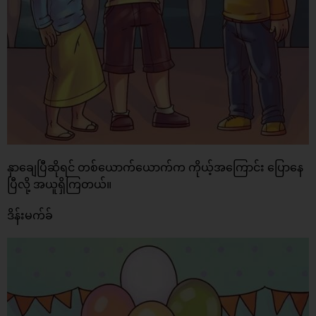
နှာချေပြီဆိုရင် တစ်ယောက်ယောက်က ကိုယ့်အကြောင်း ပြောနေ
ပြီလို့ အယူရှိကြတယ်။
ဒိန်းမက်ခ်