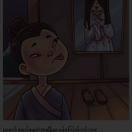
ညဖက် မှောင်နေတဲ့အချိန်မှာ မှန်မကြည့်သင့်ဘူး။