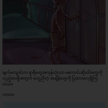
ချက်ကျောင်းက နာရီတွေအကုန်လုံးဟာ မကောင်းဆိုးဝါးတွေကို
လှည့်စားဖို့အတွက် မတူညီတဲ့ အချိန်တွေကို ပြထားလေ့ရှိကြ
တယ်။
ကာတာ