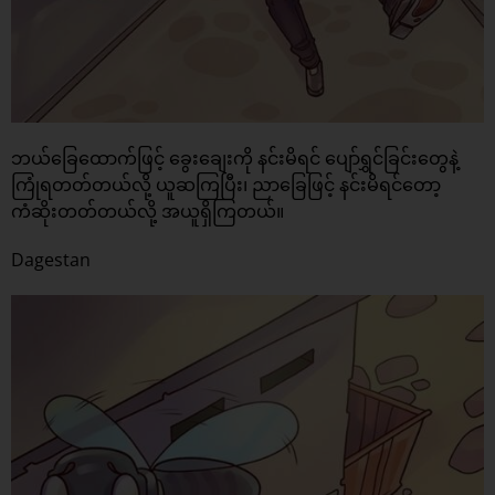
ဘယ်ခြေထောက်ဖြင့် ခွေးချေးကို နင်းမိရင် ပျော်ရွှင်ခြင်းတွေနဲ့
ကြုံရတတ်တယ်လို့ ယူဆကြပြီး၊ ညာခြေဖြင့် နင်းမိရင်တော့
ကံဆိုးတတ်တယ်လို့ အယူရှိကြတယ်။
Dagestan