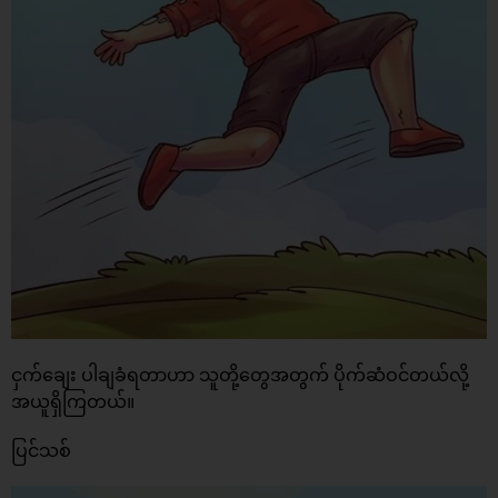
ငှက်ချေး ပါချခံရတာဟာ သူတို့တွေအတွက် ပိုက်ဆံဝင်တယ်လို့
အယူရှိကြတယ်။
ပြင်သစ်