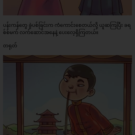
ပန်းကန်တွေ ခွဲပစ်ခြင်းက ကံကောင်းစေတယ်လို့ ယူဆကြပြီး ခရ
စ်စ်မက် လက်ဆောင်အနေနဲ့ ပေးလေ့ရှိကြတယ်။
တရုတ်