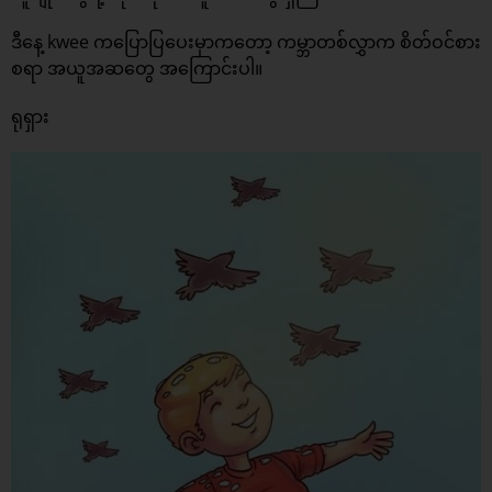
ဒီနေ့ kwee ကပြောပြပေးမှာကတော့ ကမ္ဘာတစ်လွှာက စိတ်ဝင်စား
စရာ အယူအဆတွေ အကြောင်းပါ။
ရုရှား