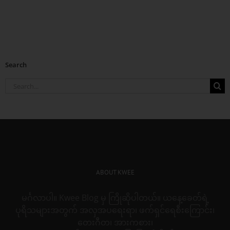
Search
Search
for:
ABOUT KWEE
မင်္ဂလာပါ။ Kwee Blog မှ ကြိုဆိုပါတယ်။ ယနေ့ခေတ်ရဲ့
ပုရိသများအတွက် အလှအပရေးရာ၊ ဖက်ရှင်ရေစီးကြောင်း၊
တေးဂီတ၊ အားကစား၊