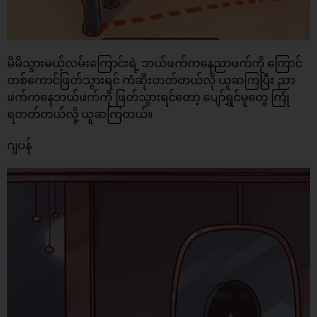
မိမိသွားမယ့်လမ်းကြောင်းရဲ့ ဘယ်ဖက်ကနေညာဖက်ကို ကြောင်
တစ်ကောင်ဖြတ်သွားရင် ကံဆိုးတတ်တယ်လို ယူဆကြပြီး ညာ
ဖက်ကနေဘယ်ဖက်ကို ဖြတ်သွားရင်တော့ ပျော်ရွှင်မူတွေ ကြုံ
ရတတ်တယ်လို့ ယူဆကြတယ်။
ဂျပန်