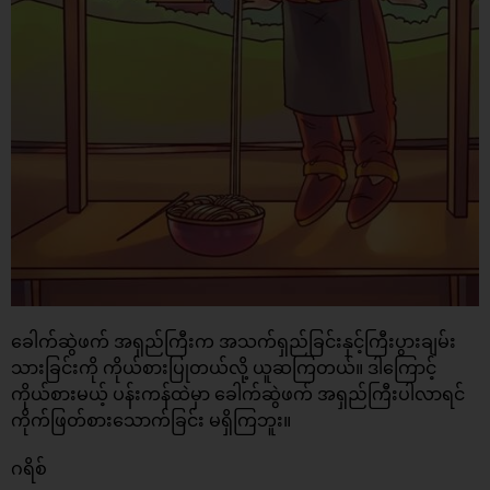
ခေါက်ဆွဲဖက် အရှည်ကြီးက အသက်ရှည်ခြင်းနှင့်ကြီးပွားချမ်း
သားခြင်းကို ကိုယ်စားပြုတယ်လို့ ယူဆကြတယ်။ ဒါကြောင့်
ကိုယ်စားမယ့် ပန်းကန်ထဲမှာ ခေါက်ဆွဲဖက် အရှည်ကြီးပါလာရင်
ကိုက်ဖြတ်စားသောက်ခြင်း မရှိကြဘူး။
ဂရိစ်