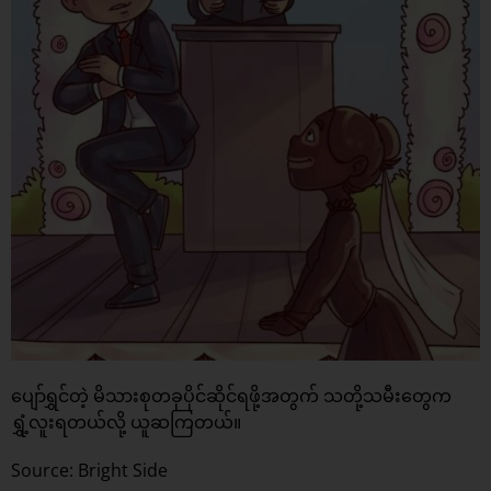
ပျော်ရွှင်တဲ့ မိသားစုတခုပိုင်ဆိုင်ရဖို့အတွက် သတို့သမီးတွေက
ရွှံ့လူးရတယ်လို့ ယူဆကြတယ်။
Source: Bright Side