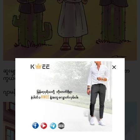
ဆူးများတဲ့ ရှားစောင်းပင် ဟာမကောင်းတဲ့ အရာတွေကနေ ကာ
ကွယ်ပေးတယ်လို့ အယူရှိကြတယ်။
ဂျာမနီ