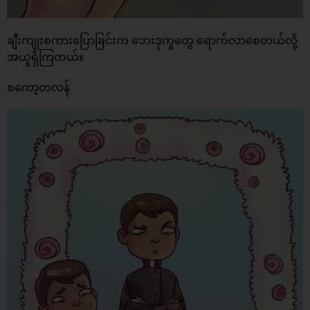
ချီးကျုးစကားပြောခြင်းက ဘေးဒုက္ခတွေ ရောက်လာစေတယ်လို့
အယူရှိကြတယ်။
စကော့တလန်