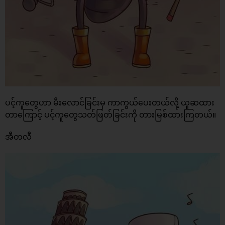
ပင့်ကူတွေဟာ မီးလောင်ခြင်းမှ ကာကွယ်ပေးတယ်လို့ ယူဆထား
တာကြောင့် ပင့်ကူတွေသတ်ဖြတ်ခြင်းကို တားမြစ်ထားကြတယ်။
အီတလီ