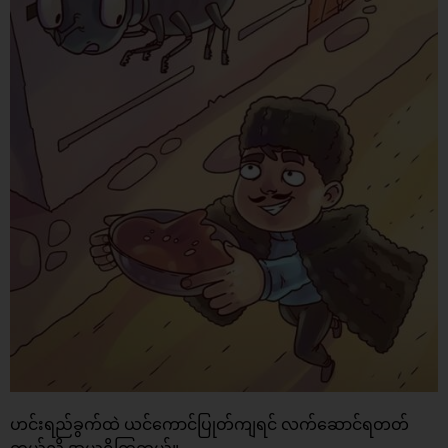
ဟင်းရည်ခွက်ထဲ ယင်ကောင်ပြုတ်ကျရင် လက်ဆောင်ရတတ်