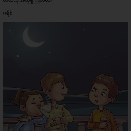
တယ်လို အယူရှိကြတယ်။
ဂရိစ်