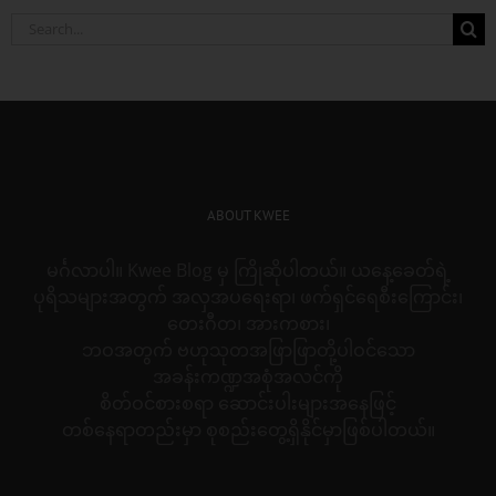
Search
for:
ABOUT KWEE
မင်္ဂလာပါ။ Kwee Blog မှ ကြိုဆိုပါတယ်။ ယနေ့ခေတ်ရဲ့
ပုရိသများအတွက် အလှအပရေးရာ၊ ဖက်ရှင်ရေစီးကြောင်း၊
တေးဂီတ၊ အားကစား၊
ဘဝအတွက် ဗဟုသုတအဖြာဖြာတို့ပါဝင်သော
အခန်းကဏ္ဍအစုံအလင်ကို
စိတ်ဝင်စားစရာ ဆောင်းပါးများအနေဖြင့်
တစ်နေရာတည်းမှာ စုစည်းတွေ့ရှိနိုင်မှာဖြစ်ပါတယ်။