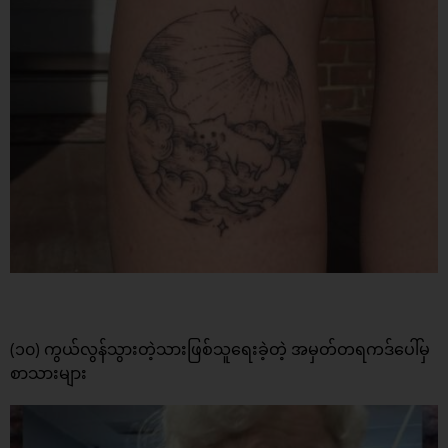
(၁၀) ကွယ်လွန်သွားတဲ့သားဖြစ်သူရေးခဲ့တဲ့ အမှတ်တရကဒ်ပေါ်မှ
စာသားများ