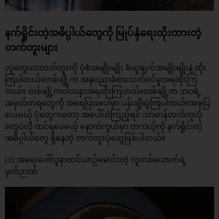
နက်ရှိုင်းတဲ့အဓိပ္ပါယ်တွေကို မြုပ်နှံရေးထိုးထားတဲ့
တက်တူးများ
လူတွေဟာတက်တူးကို ပုံစံအမျိုးမျိုး ခံယူချက်အမျိုးမျိုးနဲ့ ထိုး
ကြပါတယ်။တစ်ချို့က အနုပညာခံစားသက်ဝင်မှုအရထိုးကြ
တယ်။ တစ်ချို့ကဝါသနာအရထိုးကြတယ်။တစ်ချို့က ဘဝရဲ့
အမှတ်တရတွေကို အရေပြားပေါ်မှာ ပန်းချီဆွဲကြပါတယ်။အခုပြ
ပေးမယ့် ပုံတွေကတော့ အပေါ်ယံကြည့်ရင် သာမာန်တက်တူးပုံ
တွေပဲလို ထင်ရပေမယ့် နောက်ကွယ်မှာ တကယ့်ကို နက်ရှိုင်းတဲ့
အဓိပ္ပါယ်တွေ ရှိနေတဲ့ တက်တူးပုံတွေဖြစ်ပါတယ်။
(၁) အရေးပေါ်လူနာတင်ယာဉ်မောင်းတဲ့ လူတစ်ယောက်ရဲ့
မှတ်ဉာဏ်