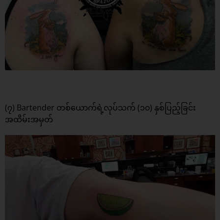
(၇) Bartender တစ်ယောက်ရဲ့လုပ်သက် (၁၀) နှစ်ပြည့်ခြင်း
အထိမ်းအမှတ်