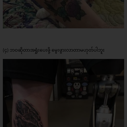
(၄) ဘဝဆိုတာအရှုံးပေးဖို့ မွေးဖွားလာတာမဟုတ်ပါဘူး