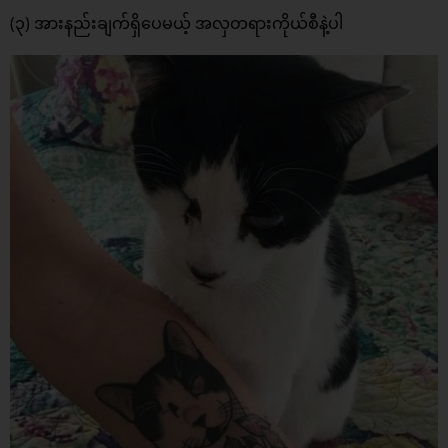
(၃) အားနည်းချက်ရှိပေမယ့် အလှတရားကိုယ်စီနဲ့ပါ