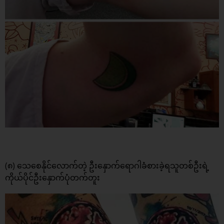
(၈) သေစေနိုင်လောက်တဲ့ ဦးနှောက်ရောဂါခံစားခဲ့ရသူတစ်ဦးရဲ့
ကိုယ်ပိုင်ဦးနှောက်ပုံတက်တူး