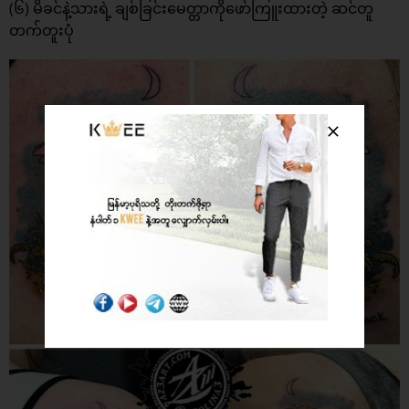
(၆) မိခင်နဲ့သားရဲ့ ချစ်ခြင်းမေတ္တာကိုဖော်ကြူးထားတဲ့ ဆင်တူ
တက်တူးပုံ