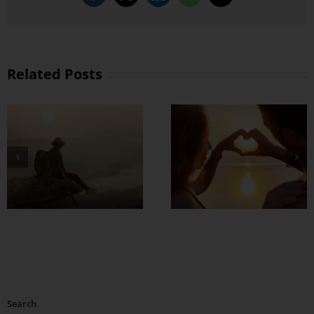
Related Posts
တွဲတာကြာလေ
အချစ်တွေ ပိုတိုးလာ
စေဖို့
Search