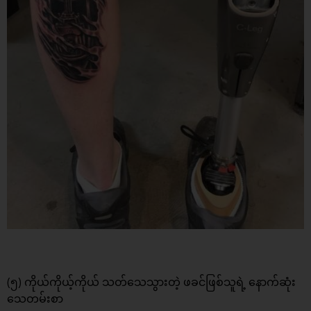
(၅) ကိုယ်ကိုယ့်ကိုယ် သတ်သေသွားတဲ့ ဖခင်ဖြစ်သူရဲ့ နောက်ဆုံး
သေတမ်းစာ