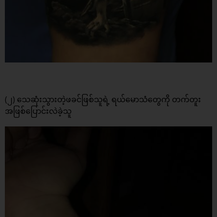
(၂) သေဆုံးသွားတဲ့ဖခင်ဖြစ်သူရဲ့ ရယ်မောသံတွေကို တက်တူး
အဖြစ်ပြောင်းလဲခဲ့သူ