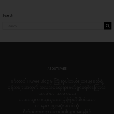
Search
Search
for:
ABOUT KWEE
မင်္ဂလာပါ။ Kwee Blog မှ ကြိုဆိုပါတယ်။ ယနေ့ခေတ်ရဲ့
ပုရိသများအတွက် အလှအပရေးရာ၊ ဖက်ရှင်ရေစီးကြောင်း၊
တေးဂီတ၊ အားကစား၊
ဘဝအတွက် ဗဟုသုတအဖြာဖြာတို့ပါဝင်သော
အခန်းကဏ္ဍအစုံအလင်ကို
စိတ်ဝင်စားစရာ ဆောင်းပါးများအနေဖြင့်