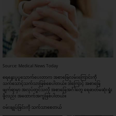
Source: Medical News Today
ရေနွေးပူပူသောက်ပေးတာက အစာခြေလမ်းကြောင်းကို
သက်သောင့်သက်သာဖြစ်စေပါတယ်။ ဒါကြောင့် အစာခြေ
ဖျက်ရာမှာ အလုပ်တွင်သလို အစာခြေအင်္ဂါတွေ ရေဓာတ်မဆုံးရှုံး
ဖို့လည်း အထောက်အကူဖြစ်ပါတယ်။
ဝမ်းချုပ်ခြင်းကို သက်သာစေတယ်