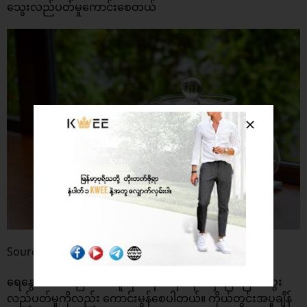
သွေးလည်ပတ်မှုကောင်းစေတယ်
Source: FirstCry Parenting
ရေနွေးသောက်ခြင်းက လူကို လန်းဆန်းနေစေမှာဖြစ်ပြီး သွေး
လည်ပတ်မှုကိုလည်း ကောင်းမွန်စေပါတယ်။ ကိုယ်တွင်းအပူချိန်