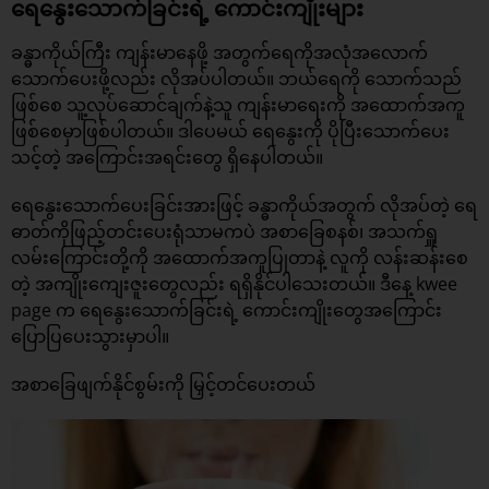
ရေနွေးသောက်ခြင်းရဲ့ ကောင်းကျိုးများ
ခန္ဓာကိုယ်ကြီး ကျန်းမာနေဖို့ အတွက်ရေကိုအလုံအလောက်
သောက်ပေးဖို့လည်း လိုအပ်ပါတယ်။ ဘယ်ရေကို သောက်သည်
ဖြစ်စေ သူ့လုပ်ဆောင်ချက်နဲ့သူ ကျန်းမာရေးကို အထောက်အကူ
ဖြစ်စေမှာဖြစ်ပါတယ်။ ဒါပေမယ် ရေနွေးကို ပိုပြီးသောက်ပေး
သင့်တဲ့ အကြောင်းအရင်းတွေ ရှိနေပါတယ်။
ရေနွေးသောက်ပေးခြင်းအားဖြင့် ခန္ဓာကိုယ်အတွက် လိုအပ်တဲ့ ရေ
ဓာတ်ကိုဖြည့်တင်းပေးရုံသာမကပဲ အစာခြေစနစ်၊ အသက်ရှူ
လမ်းကြောင်းတို့ကို အထောက်အကူပြုတာနဲ့ လူကို လန်းဆန်းစေ
တဲ့ အကျိုးကျေးဇူးတွေလည်း ရရှိနိုင်ပါသေးတယ်။ ဒီနေ့ kwee
page က ရေနွေးသောက်ခြင်းရဲ့ ကောင်းကျိုးတွေအကြောင်း
ပြောပြပေးသွားမှာပါ။
အစာခြေဖျက်နိုင်စွမ်းကို မြှင့်တင်ပေးတယ်