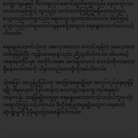
လျော့ကျနေရင် ဇီဝကမ္မလုပ်ဆောင်ချက်တွေလည်း နှေးကွေးလာ
တတ်တာကြောင့် လူလည်း တက်တက်ကြွကြွမရှိတော့ပါဘူး။
သွေးလည်ပတ်မှုလည်း နှေးကွေးသွားတတ်ပါတယ်။ ဒါကြောင့်
သွေးလည်ပတ်မူကောင်းမွန်စေဖို့အတွက် ရေနွေးသောက်ပေးသင့်
ပါတယ်။
ရေနွေးသောက်သုံးတဲ့ အလေ့အထဟာ ကောင်းမွန်တဲ့ အလေ့အထ
တစ်ခုဖြစ်ပြီး ကျန်းမာရေးနဲ့လည်း ညီညွတ်ပါတယ်။ ဒါပေမယ့်
အရာရာတိုင်းမှာ အတိုင်းအဆ၊ အကန့်အသတ် ဘောင်ဆိုတာတော့
ရှိနေတတ်တာကို သိနားလည်ထားဖို့လိုအပ်ပါတယ်။
ဒါ့အပြင် အလွန်ပူပြင်းတဲ့ အခြေအနေမျိုးမှာ အလုပ်လုပ်နေရချိန်
မျိုး ဒါမှမဟုတ် ပြင်းထန်တဲ့ လေ့ကျင့်ခန်းတွေ လုပ်နေရင်း
တန်းလန်း အချိန်မျိုးတွေမှာ ရေနွေးမသောက်သုံးသင့်ပါဘူး။ လုံး
ဝရှောင်ကြဉ်သင့်ပါတယ်။ ဒီလိုအပြုအမူမျိုးတွေက ရေဓာတ်
ဆုံးရှုံးမှုကို ပိုမိုများပြားစေနိူင်ပါတယ်။