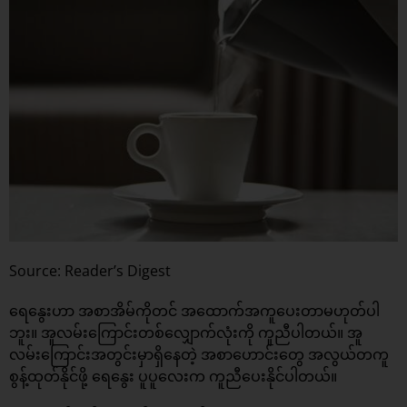
Source: Reader’s Digest
ရေနွေးဟာ အစာအိမ်ကိုတင် အထောက်အကူပေးတာမဟုတ်ပါ
ဘူး။ အူလမ်းကြောင်းတစ်လျှောက်လုံးကို ကူညီပါတယ်။ အူ
လမ်းကြောင်းအတွင်းမှာရှိနေတဲ့ အစာဟောင်းတွေ အလွယ်တကူ
စွန့်ထုတ်နိုင်ဖို့ ရေနွေး ပူပူလေးက ကူညီပေးနိုင်ပါတယ်။