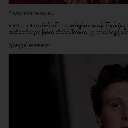
Photo: internewscast
Red Carpet မှာ ဘီလ်ပေါ်တာရဲ့ ဖက်ရှင်က အဆန်းကြယ်ဆုံးနဲ့ မ
အဆိုတော်လည်း ဖြစ်တဲ့ ဘီလ်ပေါ်တာဟာ ၂၄ ကာရတ်ရွှေနဲ့ ဖန်တီးထာ
(၄)ဂျော့ချ် မက်စ်ကေး