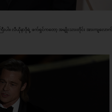
ီးပါ။ လီယိုနာဒိုရဲ့ ဖက်ရှင်ကတော့ အမျိုးသားတိုင်း အားကျလောက်