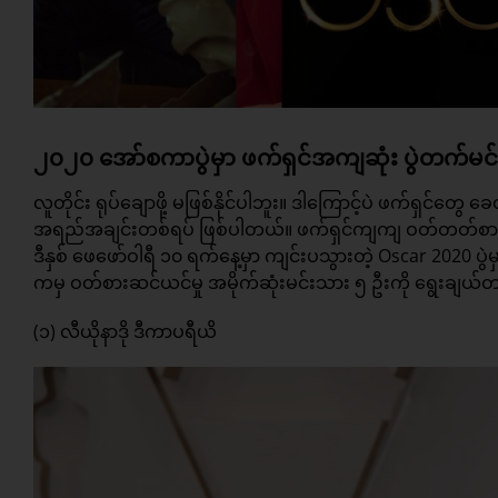
၂၀၂၀ အော်စကာပွဲမှာ ဖက်ရှင်အကျဆုံး ပွဲတက်မင်
လူတိုင်း ရုပ်ချောဖို့ မဖြစ်နိုင်ပါဘူး။ ဒါကြောင့်ပဲ ဖက်ရှင
အရည်အချင်းတစ်ရပ် ဖြစ်ပါတယ်။ ဖက်ရှင်ကျကျ ဝတ်တတ်စ
ဒီနှစ် ဖေဖော်ဝါရီ ၁၀ ရက်နေ့မှာ ကျင်းပသွားတဲ့ Oscar 2020 ပ
ကမှ ဝတ်စားဆင်ယင်မှု အမိုက်ဆုံးမင်းသား ၅ ဦးကို ရွေးချယ်
(၁) လီယိုနာဒို ဒီကာပရီယိ