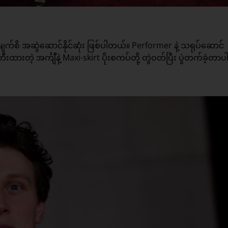
ျက်စိ အဆွဲဆောင်နိုင်ဆုံး ဖြစ်ပါတယ်။ Performer နဲ့ သရုပ်ဆောင်
းတဲ့ အင်္ကျီနဲ့ Maxi-skirt ပိုးစကပ်တို့ တွဲဝတ်ပြီး ပွဲတက်ခဲ့တာပ