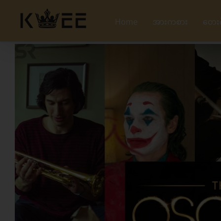
Skip
to
Home
အားကစား
တေး
content
View
Larger
Image