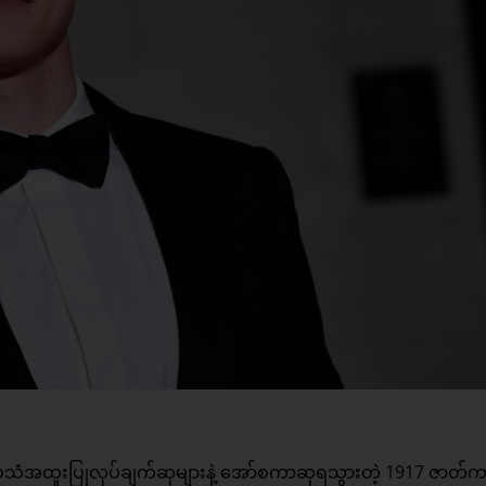
ပ်သံအထူးပြုလုပ်ချက်ဆုများနဲ့ အော်စကာဆုရသွားတဲ့ 1917 ဇာတ်က