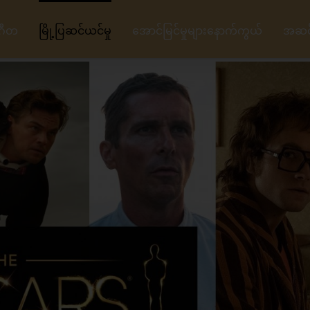
ဂီတ
မြို့ပြဆင်ယင်မှု
အောင်မြင်မှုများနောက်ကွယ်
အဆင့်