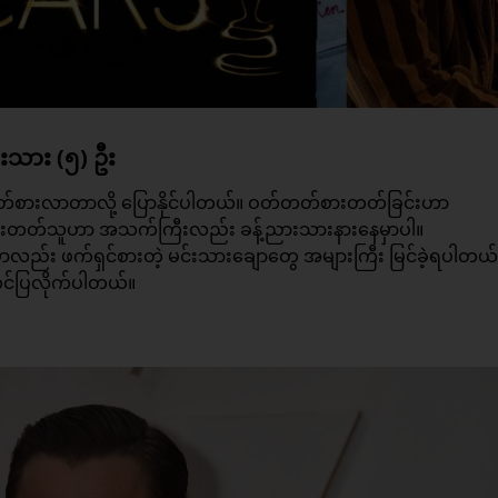
းသား (၅) ဦး
်တွေ ခေတ်စားလာတာလို့ ပြောနိုင်ပါတယ်။ ဝတ်တတ်စားတတ်ခြင်းဟာ
ားတတ်သူဟာ အသက်ကြီးလည်း ခန့်ညားသားနားနေမှာပါ။
ွဲမှာလည်း ဖက်ရှင်စားတဲ့ မင်းသားချောတွေ အများကြီး မြင်ခဲ့ရပါတယ်
တင်ပြလိုက်ပါတယ်။