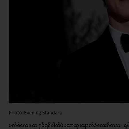
Photo :Evening Standard
မက်စ်ကေးဟာ ရုပ်ရှင်ဓါတ်ပုံပညာဆု ၊နောက်ခံတေးဂီတဆု ၊ ရု