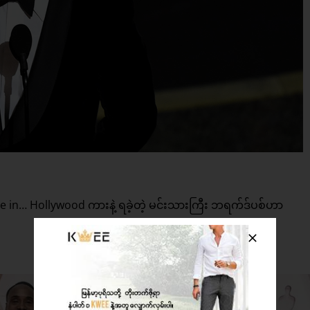
e in… Hollywood ကားနဲ့ ရခဲ့တဲ့ မင်းသားကြီး ဘရက်ဒ်ပစ်ဟာ