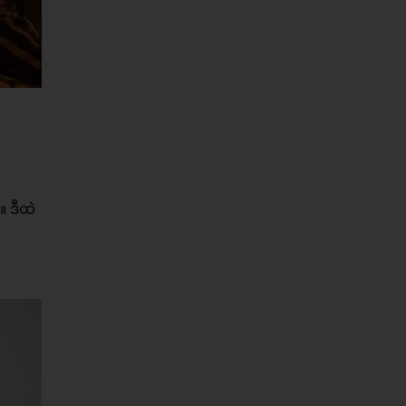
။ ဒီထဲ