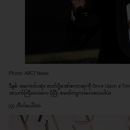
Photo: ABC7 News
ဒီနှစ် အကောင်းဆုံး ဇာတ်ပို့အော်စကာဆုကို Once Upon a Tim
အသက်ကြီးလေလေ ပိုပြီး စမတ်ကျလာလေလေပါပဲ။
(၃) ဘီလ်ပေါ်တာ