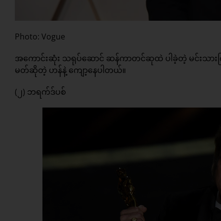
Photo: Vogue
အကောင်းဆုံး သရုပ်ဆောင် ဆန်ကာတင်ဆုထဲ ပါခဲ့တဲ့ မင်းသားကြ
မတ်ဆိုတဲ့ ဟန်နဲ့ ကျော့နေပါတယ်။
(၂) ဘရက်ဒ်ပစ်