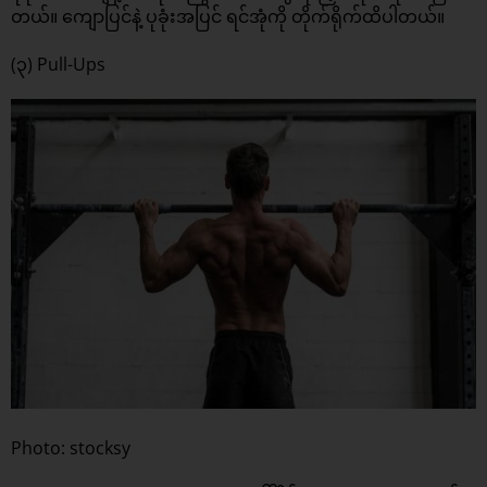
တယ်။ ကျောပြင်နဲ့ ပုခုံးအပြင် ရင်အုံကို တိုက်ရိုက်ထိပါတယ်။
(၃) Pull-Ups
Photo: stocksy