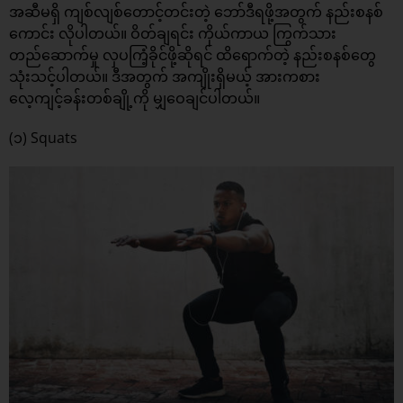
အဆီမရှိ ကျစ်လျစ်တောင့်တင်းတဲ့ ဘော်ဒီရဖို့အတွက် နည်းစနစ်
ကောင်း လိုပါတယ်။ ဝိတ်ချရင်း ကိုယ်ကာယ ကြွက်သား
တည်ဆောက်မှု လှပကြံ့ခိုင်ဖို့ဆိုရင် ထိရောက်တဲ့ နည်းစနစ်တွေ
သုံးသင့်ပါတယ်။ ဒီအတွက် အကျိုးရှိမယ့် အားကစား
လေ့ကျင့်ခန်းတစ်ချို့ကို မျှဝေချင်ပါတယ်။
(၁) Squats