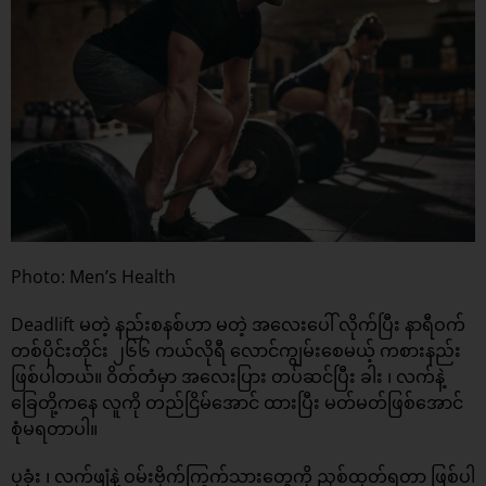
Photo: Men’s Health
Deadlift မတဲ့ နည်းစနစ်ဟာ မတဲ့ အလေးပေါ် လိုက်ပြီး နာရီဝက်
တစ်ပိုင်းတိုင်း ၂၆၆ ကယ်လိုရီ လောင်ကျွမ်းစေမယ့် ကစားနည်း
ဖြစ်ပါတယ်။ ဝိတ်တံမှာ အလေးပြား တပ်ဆင်ပြီး ခါး ၊ လက်နဲ့
ခြေတို့ကနေ လူကို တည်ငြိမ်အောင် ထားပြီး မတ်မတ်ဖြစ်အောင်
စုံမရတာပါ။
ပုခုံး ၊ လက်ဖျံနဲ့ ဝမ်းဗိုက်ကြွက်သားတွေကို ညှစ်ထုတ်ရတာ ဖြစ်ပါ