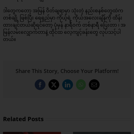
ဒါတွေကတော့ အမြန် ဝိတ်ချရာမှာ သုံးတဲ့ နည်းစနစ်တွေထဲက
တစ်ချို့ ဖြစ်ပြီး ရေရှည်မှာ ကိုယ့်ရဲ့ ကိုယ်အလေးချိန်ကို ထိန်း
ထားချင်တယ်ဆိုရင်တော့ ပုံမှန် နာရီဝက် တစ်နာရီ ပြေးတာ ၊ အ
မြန်လမ်းလျှောက်တာနဲ့ ထိုင်ထ လေ့ကျင့်ခန်းတွေ လုပ်သင့်ပါ
တယ်။
Share This Story, Choose Your Platform!
Facebook
X
LinkedIn
WhatsApp
Email
Related Posts