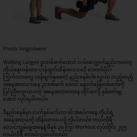
Photo: kingssleeve
Walking Lunges ဒူးတစ်ဖက်ထောင် လမ်းလျှောက်နည်းကတော့
ကိုယ်နေဟန်ထား ဟန်ချက်ထိန်းပေးသလို အောက်ပိုင်း
ကြွက်သားတွေ ဟန်ချက်မှစေတဲ့ နည်းစနစ်ပါ။ လူဟာ တည့်တည့်
အနေအထားကနေ ဒူးတစ်ဖက် ထောင် နောက်ခြေတစ်ဖက်ကို
ပြင်ညီကွေးထားတဲ့ အနေအထားကနေ ထိုင်ထကို နှစ်ဖက်မျှ
အောင် လုပ်ရပါတယ်။
ဒီနည်းစနစ်မှာ လက်နှစ်ဖက်ဟာ ခါးအစပ်ကနေ ကိုယ်ရဲ့
အနေအထားကို ထိန်းထားပေးဖို့ လိုပါတယ်။ ကယ်လိုရီ
လောင်ကျွမ်းမှုအနေနဲ့ မိနစ် ၃၀ ကြာ Workout လုပ်တိုင်း ၂၇၅
ကယ်လိုရီ လောင်ကျွမ်းပါတယ်။