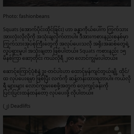
Photo: fashionbeans
Squats (အောက်ပိုင်းထိုင်ခြင်း) ဟာ ခန္ဓာကိုယ်ပေါ်က ကြွက်သား
အားလုံးလိုလိုကို အသုံးချလိုက်တာပါ။ ဒီအားကစားနည်းစနစ်မှာ
ကြွက်သားအုပ်စုကြီးတွေကို အလုပ်ပေးသလို အရိုးအဆစ်တွေရဲ့
လှုပ်ရှားမှုပါ အသုံးချတာ ဖြစ်ပါတယ်။ Squats ကစားနည်း ၁၅
မိနစ်ကြာ ဆော့တိုင်း ကယ်လိုရီ ၂၀၀ လောင်ကျွမ်းပါတယ်။
ဆောင့်ကြောင့်ပုံစံနဲ့ ဒူး-တင်ပါးဟာ ထောင့်မှန်ကျင်တွယ်ချို့ ထိုင်/
ထ လုပ်ပေးရမှာ ဖြစ်ပြီး လက်ကို ဆန့်တန်းထားရတာပါ။ ကယ်လို
ရီ များများ လောင်ကျွမ်းစေဖို့အတွက် လေ့ကျင့်ခန်းကို
ပြင်းပြင်းထန်ထန်တော့ လုပ်ပေးဖို့ လိုပါတယ်။
(၂) Deadlifts