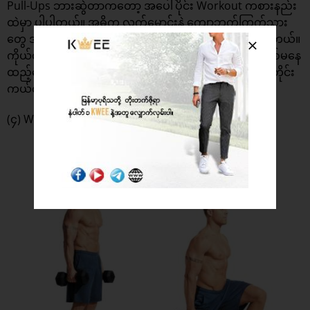
Pull-Ups ဘားဆွဲတာကတော့ အပေါ်ပိုင်း Workout ကစားနည်း
ထဲမှာ ပါပါတယ်။ အဓိက လက်မောင်းနဲ့ ကျောဘက်ကြွက်သား
တွေ အားကောင်းစေတဲ့အပြင် ခါးက အဆီတွေပါ ကျစေပါတယ်။
ကိုယ်လုံးကိုယ်ပေါက် လှစေတဲ့ လေ့ကျင့်ခန်းတွေထဲမှာ မဖြစ်မနေ
ထည့်ပြောရမယ့် လေ့ကျင့်ခန်း ဖြစ်ပြီး ၁၅ မိနစ် ကစားပေးတိုင်း
ကယ်လိုရီ ၆၀ burn ပါတယ်။
(၄) Walking Lunges