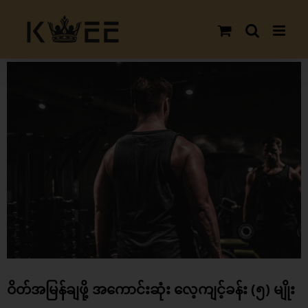
Skip
to
content
View
Larger
Image
ဝိတ်အမြန်ချဖို့ အကောင်းဆုံး လေ့ကျင့်ခန်း (၅) မျိုး