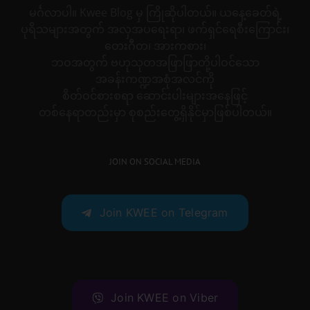
မင်္ဂလာပါ။ Kwee Blog မှ ကြိုဆိုပါတယ်။ ယနေ့ခေတ်ရဲ့
ပုရိသများအတွက် အလှအပရေးရာ၊ ဖက်ရှင်ရေစီးကြောင်း၊
တေးဂီတ၊ အားကစား၊
ဘဝအတွက် ဗဟုသုတအဖြာဖြာတို့ပါဝင်သော
အခန်းကဏ္ဍအစုံအလင်ကို
စိတ်ဝင်စားစရာ ဆောင်းပါးများအနေဖြင့်
တစ်နေရာတည်းမှာ စုစည်းတွေ့ရှိနိုင်မှာဖြစ်ပါတယ်။
JOIN ON SOCIAL MEDIA
Join KWEE on Telegram
Join KWEE on Viber