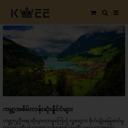
Skip
to
content
View
Larger
Image
ကမ္ဘာ့အစိမ်းလန်းဆုံးနိူင်ငံများ
ကမ္ဘာ့လူဦးရေ တိုးပွားလာမူကြောင့် လူတွေက စိုက်ပျိုးမြေ၊စက်မှု
လုပ်ငန်း တိုးချဲ့လာကာ သစ်တောပြုန်းတီး မှု၊လေထုအတွင်း