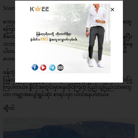
Source: Forbes
ကော့စတာရီကာနိူင်ငံဟာ ၎င်း၏အံ့သြဖွယ်ရာသဘာဝရှုခင်းတွေ
ကြောင့် လူသိများထင်ရှားပါတယ်။ သဘာဝပတ်ဝန်းကျင်
စိမ်းလန်းနေဖို့က နိူင်ငံရဲ့ဦးစားပေး အလုပ်တွေထဲမှာ ပါဝင်နေပြီး
သဘာဝပတ်ဝန်းကျင် ထိမ်းသိန်းမူ အညွှန်းကိန်း ၈၆.၄ အထိရှိနေ
ပါတယ်။ လေထုနှင့်ရေထုညစ်ညမ်းမှုကိုအထူးသလဲ ကာကွယ်
ပေးသောနိူင်ငံလည်းဖြစ်ပါတယ်။
ဖန်လုံအိမ်ဓာတ်ငွေ့ထုတ်လွှင့်မူကို ရှောင်ရှားနိူင်ရန်အတွက်
ပြန်လည်အသုံးပြု နိူင်သော စွမ်းအင်တွေကိုသာ အဓိကအသုံးပြု
ကြပါတယ်။ နိူင်ငံအတွင်းမှာနေထိုင်ကြတဲ့ ပြည်သူပြည်သားတွေ
ဟာ ကမ္ဘာ့အပျော်ရွှင်ဆုံး စာရင်းမှာ ပါဝင်နေပါတယ်။
ဆွီဒင်