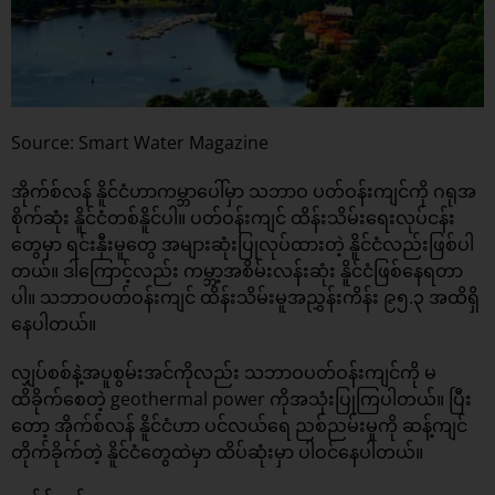
Source: Smart Water Magazine
အိုက်စ်လန် နိူင်ငံဟာကမ္ဘာပေါ်မှာ သဘာဝ ပတ်ဝန်းကျင်ကို ဂရုအ
စိုက်ဆုံး နိူင်ငံတစ်နိူင်ပါ။ ပတ်ဝန်းကျင် ထိန်းသိမ်းရေးလုပ်ငန်း
တွေမှာ ရင်းနှီးမူတွေ အများဆုံးပြုလုပ်ထားတဲ့ နိူင်ငံလည်းဖြစ်ပါ
တယ်။ ဒါကြောင့်လည်း ကမ္ဘာ့အစိမ်းလန်းဆုံး နိူင်ငံဖြစ်နေရတာ
ပါ။ သဘာဝပတ်ဝန်းကျင် ထိန်းသိမ်းမူအညွှန်းကိန်း ၉၅.၃ အထိရှိ
နေပါတယ်။
လျှပ်စစ်နဲ့အပူစွမ်းအင်ကိုလည်း သဘာဝပတ်ဝန်းကျင်ကို မ
ထိခိုက်စေတဲ့ geothermal power ကိုအသုံးပြုကြပါတယ်။ ပြီး
တော့ အိုက်စ်လန် နိူင်ငံဟာ ပင်လယ်ရေ ညစ်ညမ်းမူကို ဆန့်ကျင်
တိုက်ခိုက်တဲ့ နိူင်ငံတွေထဲမှာ ထိပ်ဆုံးမှာ ပါဝင်နေပါတယ်။