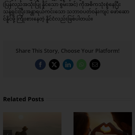
(ပြန်လည်အသုံးပြု နိူင်သော စွမ်းအင်) ကိုအဓိကသုံးစွဲနေပြီး
သန့်ရှင်းပြီးအန္တာရယ်ကင်းသော သဘာဝပတ်ဝန်းကျင် ဖော်ဆော
င်နိူင်ဖို့ ကြိုးစားနေတဲ့ နိူင်ငံလည်းဖြစ်ပါတယ်။
Share This Story, Choose Your Platform!
Facebook
X
LinkedIn
WhatsApp
Email
Related Posts
တွဲတာကြာလေ