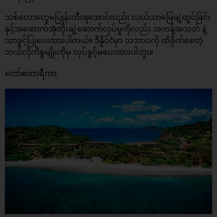
သစ်တောတွေမပြုန်းတီးရအောင်လည်း လယ်ယာမြေချဲ့ထွင်ခြင်း
နှင့်အဆောက်အုံတိုးချဲ့ဆောက်လုပ်မူကိုလည်း အကန့်အသတ် နဲ့
သာခွင့်ပြုပေးထားပါတယ်။ ဒီနိူင်ငံမှာ သဘာဝကို ထိခိုက်စေတဲ့
ဘယ်လိုကိစ္စမျိုးကိုမှ လုပ်ခွင့်မပေးထားပါဘူး။
ကော်စတာရီကာ