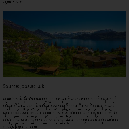
ဆွစ်ဇ်လန်
Source: jobs.ac_.uk
ဆွစ်ဇ်လန် နိူင်ငံကတော့ ၂၀၁၈ ခုနှစ်မှာ သဘာဝပတ်ဝန်းကျင်
ထိန်းသိမ်းမူအညွှန်းကိန်း ၈၉.၁ ရရှိထားပြီး ဒုတိယနေရာမှာ
ရပ်တည်နေပါတယ်။ ဆွစ်ဇာလန် နိူင်ငံဟာ ပတ်ဝန်းကျင်ကို မ
ထိခိုက်အောင် ပြန်လည်အသုံးပြု နိူင်သော စွမ်းအင်ကို အဓိက
အသုံးပြုပါတယ်။