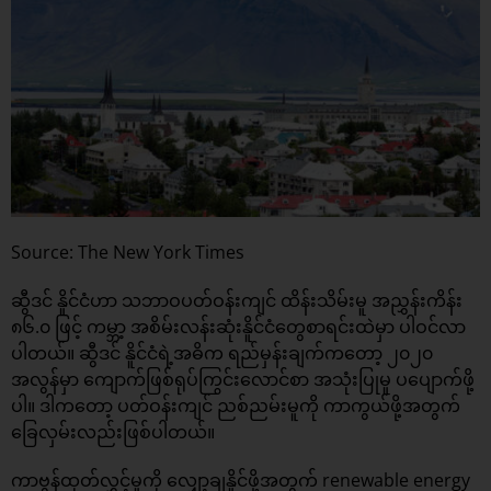
Source: The New York Times
ဆွီဒင် နိူင်ငံဟာ သဘာဝပတ်ဝန်းကျင် ထိန်းသိမ်းမူ အညွှန်းကိန်း
၈၆.၀ ဖြင့် ကမ္ဘာ့ အစိမ်းလန်းဆုံးနိူင်ငံတွေစာရင်းထဲမှာ ပါဝင်လာ
ပါတယ်။ ဆွီဒင် နိူင်ငံရဲ့အဓိက ရည်မှန်းချက်ကတော့ ၂၀၂၀
အလွန်မှာ ကျောက်ဖြစ်ရုပ်ကြွင်းလောင်စာ အသုံးပြုမူ ပပျောက်ဖို့
ပါ။ ဒါကတော့ ပတ်ဝန်းကျင် ညစ်ညမ်းမူကို ကာကွယ်ဖို့အတွက်
ခြေလှမ်းလည်းဖြစ်ပါတယ်။
ကာဗွန်ထုတ်လွှင့်မူကို လျှော့ချနိူင်ဖို့အတွက် renewable energy