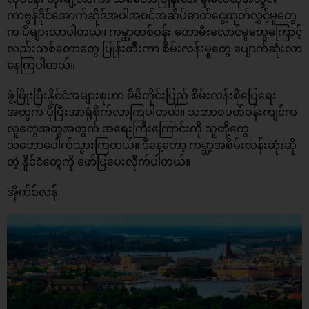
ကာဗွန်ဒိုင်အောက်ဆိုဒ်အပါအဝင်အဆိပ်ဓာတ်ငွေ့ထုတ်လွှင့်မူတွေ
က ပိုများလာပါတယ်။ ကမ္ဘာတစ်ဝန်း တောမီးလောင်မူတွေကြောင့်
လည်းသစ်တောတွေ ပြုန်းတီးကာ စိမ်းလန်းမူတွေ ပျောက်ဆုံးလာ
နေကြပါတယ်။
ဖွံ့ဖြိုးပြီးနိူင်ငံအများစုဟာ မိမိတိုင်းပြည် စိမ်းလန်းစိုပြေရေး
အတွက် ပိုပြီးအာရုံစိုက်လာကြပါတယ်။ သဘာဝပတ်ဝန်းကျင်က
လူတွေအတွအတွက် အရေးကြီးကြောင်းကို သူတို့တွေ
သဘောပေါက်သွားကြတယ်။ ဒီနေ့တော့ ကမ္ဘာ့အစိမ်းလန်းဆုံးဆို
တဲ့ နိူင်ငံတွေကို ဖော်ပြပေးလိုက်ပါတယ်။
အိုက်စ်လန်