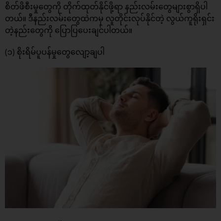
စိတ်ဖိစီးမှုတွေကို တိုက်ထုတ်နိုင်ဖို့ရာ နည်းလမ်းတွေများစွာရှိပါ
တယ်။ ဒီနည်းလမ်းတွေထဲကမှ လူတိုင်းလုပ်နိုင်တဲ့ လွယ်ကူရိုးရှင်း
တဲ့နည်းတွေကို ပြောပြပေးချင်ပါတယ်။
(၁) စိုးရိမ်ပူပန်မှုတွေလျော့ချပါ