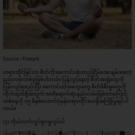
Source : Freepik
တရားထိုင်ခြင်းက စိတ်ကိုအကောင်းဆုံးတည်ငြိမ်အေးချမ်းစေတဲ့
နည်းလမ်းတစ်ခုဖြစ်ပါတယ်။ ပြန့်လွင့်နေတဲ့ စိတ်အာရုံတွေကို
ပြန်လည်စုစည်းပြီး မကောင်းတဲ့အတွေးတွေ စိတ်ဖိစီးမှုတွေကို
တိုက်ထုတ်ဖို့အတွက် အထိရောက်ဆုံးနည်းလမ်းဖြစ်တာကြောင့်
တစ်နေ့ကို ၁၅ မိနစ်လောက်ပုံမှန်တရားထိုင်ပေးဖို့အကြံပြုချင်ပါ
တယ်။
(၃) ကိုယ်လက်လှုပ်ရှားမှုလုပ်ပါ