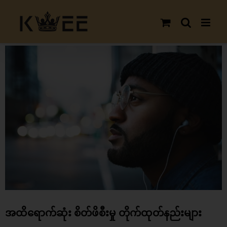
Skip
to
content
View
Larger
Image
အထိရောက်ဆုံး စိတ်ဖိစီးမှု တိုက်ထုတ်နည်းများ