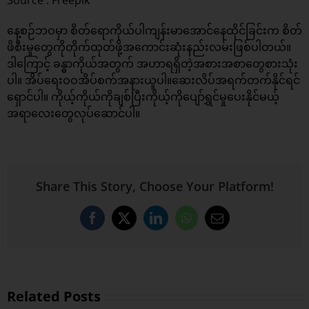
နေ့စဉ်ဘဝမှာ စိတ်ရောကိုယ်ပါကျန်းမာအောင်နေထိုင်ခြင်းက စိတ်
ဖိစီးမှုတွေကိုတိုက်ထုတ်ဖို့အကောင်းဆုံးနည်းလမ်းဖြစ်ပါတယ်။
ဒါကြောင့် ခန္ဓာကိုယ်အတွက် အဟာရရှိတဲ့အစားအစာတွေစားသုံး
ပါ။ အိပ်ရေးဝဝအိပ်စက်အနားယူပါ။ဆေးလိပ်အရက်တက်နိုင်ရင်
ရှောင်ပါ။ ကိုယ့်ကိုယ်ကိုချစ်ပြီးကိုယ့်ကိုပျော်ရွှင်မှုပေးနိုင်မယ့်
အရာလေးတွေလုပ်ဆောင်ပါ။
Share This Story, Choose Your Platform!
Facebook
X
LinkedIn
WhatsApp
Email
Related Posts