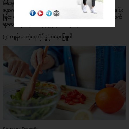
ဖိစီးမှုတွေကိုလည်း တိုက်ထုတ်ပေးနိုင်ပါတယ်။ ဒါကြောင့်
ခန္ဓာကိုယ် ကိုယ်လက်လှုပ်ရှားမှုအတွက် လမ်းလျောက်ခြင်း ပြေး
ခြင်း စက်ဘီးနင်းခြင်း Gym ကစားခြင်းစသည်ဖြင့် မိမိနှစ်သက်
ရာလေ့ကျင့်ခန်းတစ်ခုခုပြုလုပ်ပေးဖို့ လိုအပ်ပါတယ်။
(၄) ကျန်းမာတဲ့နေထိုင်မှုပုံစံမွေးမြူပါ
Source : Freepik