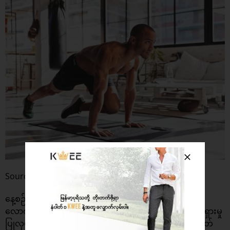
Source : Freepik
နေ့စဉ်ခန္ဓာကိုယ် ကိုယ်လက်လှုပ်ရှားမှုအတွက် အချိန် ၁နာရီ
လောက်ပေးသင့်ပါတယ်။ နေ့ရက်တိုင်း ပုံမှန်ကိုယ်လက်လှုပ်ရှားမှု
ပြုလုပ်ပေးတာဟာ ခန္ဓာကိုယ်ကျန်းမာကြံ့ခိုင်စေတဲ့အပြင် စိတ်