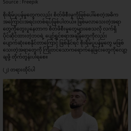
Source : Freepik
စိုးရိမ်ပူပန်မှုတွေကလည်း စိတ်ဖိစီးမှုကိုဖြစ်ပေါ်စေတဲ့အဓိက
အကြောင်းအရင်းတစ်ရပ်ဖြစ်ပါတယ်။ ဖြစ်မလာသေးတဲ့အရာ
တွေကိုတွေးပူနေတာက စိတ်ဖိစီးမှုတွေများစေသလို လက်ရှိ
ပိုင်ဆိုင်ထားတဲ့ဘဝရဲ့ ပျော်ရွှင်စရာအချိန်တွေကိုလည်း
ပျောက်ဆုံးစေနိုင်တာကြောင့် ဖြစ်နိုင်ရင် စိုးရိမ်ပူပန်မှုတွေ မဖြစ်
သေးတဲ့အရာတွေကို ကြိုတင်သောကရောက်နေခြင်းတွေကိုလျော့
ချဖို့ တိုက်တွန်းပါရစေ။
(၂) တရားထိုင်ပါ