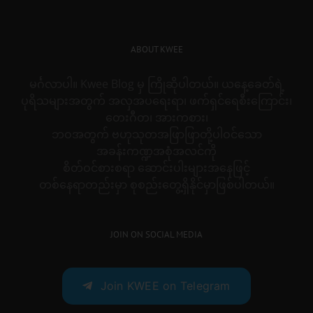
ABOUT KWEE
မင်္ဂလာပါ။ Kwee Blog မှ ကြိုဆိုပါတယ်။ ယနေ့ခေတ်ရဲ့
ပုရိသများအတွက် အလှအပရေးရာ၊ ဖက်ရှင်ရေစီးကြောင်း၊
တေးဂီတ၊ အားကစား၊
ဘဝအတွက် ဗဟုသုတအဖြာဖြာတို့ပါဝင်သော
အခန်းကဏ္ဍအစုံအလင်ကို
စိတ်ဝင်စားစရာ ဆောင်းပါးများအနေဖြင့်
တစ်နေရာတည်းမှာ စုစည်းတွေ့ရှိနိုင်မှာဖြစ်ပါတယ်။
JOIN ON SOCIAL MEDIA
Join KWEE on Telegram