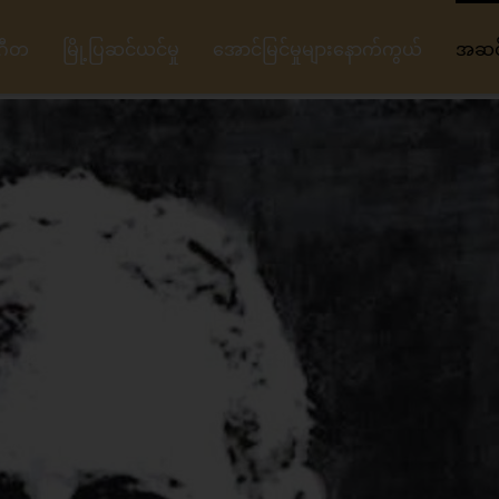
ဂီတ
မြို့ပြဆင်ယင်မှု
အောင်မြင်မှုများနောက်ကွယ်
အဆင့်