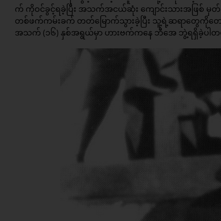
က် ကိုဝင်ခွင့်ရခဲ့ပြီး အသက်အငယ်ဆုံး ကျောင်းသားအဖြစ် မှတ
တစ်ဖက်ကမ်းခက် တတ်မြောက်သွားခဲ့ပြီး သူ့ရဲ့ဆရာတွေကိုတောင်
အသက် (၁၆) နှစ်အရွယ်မှာ ဟားဗက်ကနေ ဘီအေ ဘွဲ့ရရှိခဲ့ပါတ