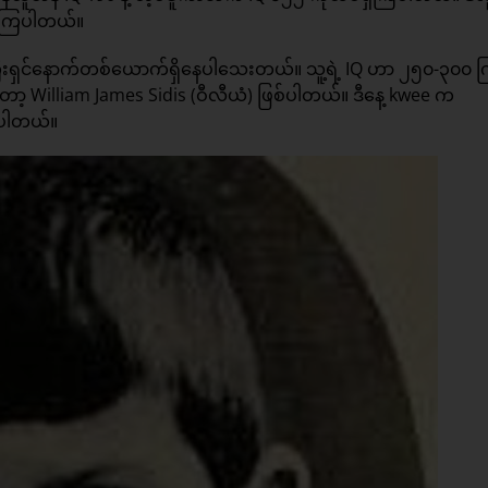
စ်ကြပါတယ်။
်ကြီးရှင်နောက်တစ်ယောက်ရှိနေပါသေးတယ်။ သူ့ရဲ့ IQ ဟာ ၂၅၀-၃၀၀ က
ာ့ William James Sidis (ဝီလီယံ) ဖြစ်ပါတယ်။ ဒီနေ့ kwee က
်ပါတယ်။