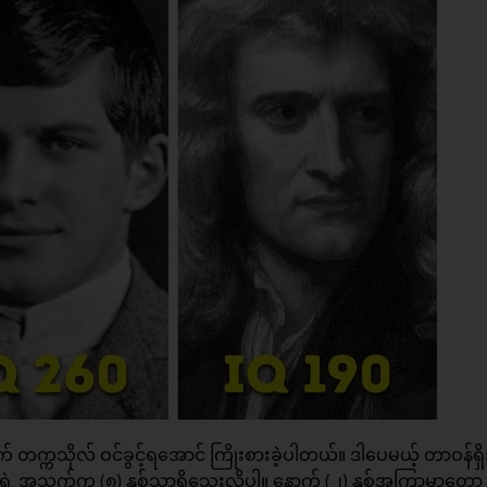
က္ကသိုလ် ဝင်ခွင့်ရအောင် ကြိုးစားခဲ့ပါတယ်။ ဒါပေမယ့် တာဝန်ရှ
ယံရဲ့ အသက်က (၈) နှစ်သာရှိသေးလို့ပါ။ နောက် (၂) နှစ်အကြာမှာတော