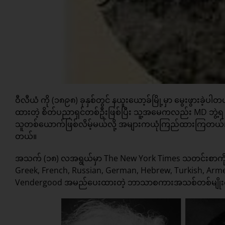
ဝီလီယံ ကို (၁၈၉၈) ခုနှစ်တွင် နယူးယော့ခ်မြို့မှာ မွေးဖွားခဲ့
ထားတဲ့ စိတ်ပညာရှင်တစ်ဦးဖြစ်ပြီး သူ့အမေကလည်း MD ဘွဲ့ရ
သူတစ်ယောက်ဖြစ်လိမ့်မယ်လို့ အများကယုံကြည်ထားကြတယ်။ 
တယ်။
အသက် (၁၈) လအရွယ်မှာ The New York Times သတင်းစာကို ဖက်န
Greek, French, Russian, German, Hebrew, Turkish, Arm
Vendergood အမည်ပေးထားတဲ့ ဘာသာစကားအသစ်တစ်မျိုးကိ