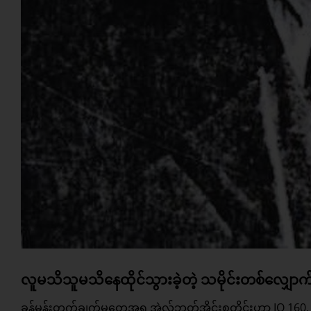
လူမသိသူမသိနေထိုင်သွားခဲ့တဲ့ သမိုင်းတစ်လျှော
ခန့်မှန်းတွက်ချက်မှုတွေအရ အဲလ်ဘတ်အိုင်းစတိုင်းဟာ IQ 160,