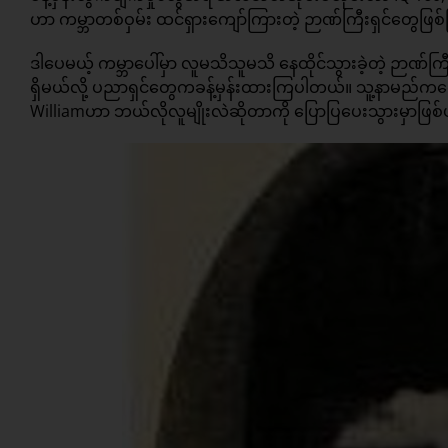
ဟာ ကမ္ဘာတစ်ဝှမ်း ထင်ရှားကျော်ကြားတဲ့ ဉာဏ်ကြီးရှင်တွေဖြ
ဒါပေမယ့် ကမ္ဘာပေါ်မှာ လူမသိသူမသိ နေထိုင်သွားခဲ့တဲ့ ဉာဏ
ရှိမယ်လို့ ပညာရှင်တွေကခန့်မှန်းထားကြပါတယ်။ သူ့နာမည်ကတေ
Williamဟာ ဘယ်လိုလူမျိုးလဲဆိုတာကို ပြောပြပေးသွားမှာဖြစ