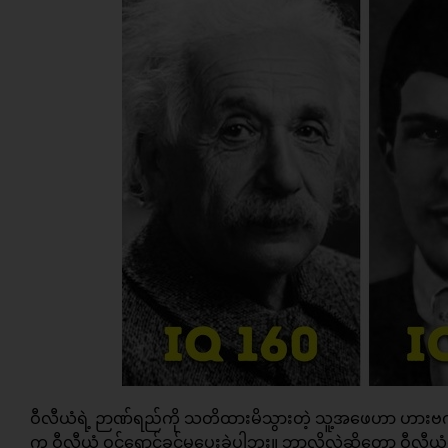
ဝီလီယံရဲ့ ဉာဏ်ရည်ကို သတိထားမိသွားတဲ့ သူ့အဖေဟာ ဟားဗက် တ
က ဝီလီယံ ဝင်ရောင်ခွင့်မပေးခဲ့ပါဘူး။ ဘာလို့လဲဆိုတော့ ဝီလီ