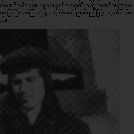
်တမ်းဝင်ခဲ့ပါတယ်။ (၁၉၁၀) ခုနှစ်အရောက်မှာ သူ့ဟာသင်္ချာပညာမှာ
 ပြန်ပြီးသင်ကြားပို့ချပေးခဲ့တဲ့အထိ ဉာဏ်ရည်မြင့်မားခဲ့ပါတယ်။
ယ်။