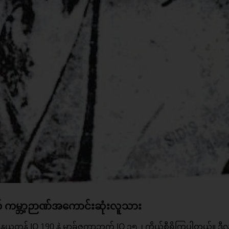
က် ကမ္ဘာ့ဉာဏ်အကောင်းဆုံးလူသား
 နယူတန် IQ 190 နဲ့ မာ့ခ်ဇူကာဘက် IQ ၁၅၂ ကိုယ်စီရှိကြပါတယ်။ ဒီ