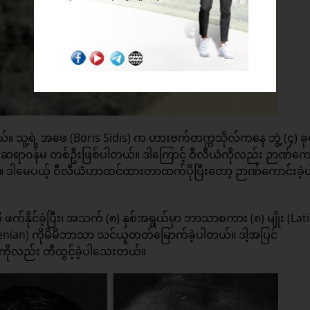
ပါတယ်။ သူ့ရဲ့ အဖေ (Boris Sidis) က ဟားဗက်တက္ကသိုလ်ကနေ ဘွဲ့ (၄) ခ
 ဆရာဝန်မ တစ်ဦးဖြစ်ပါတယ်။ ဒါကြောင့် ဝီလီယံကိုလည်း ဉာဏ်ကော
ဒါမေပယ့် ဝီလီယံဟာထင်ထားတာထက်ပိုပြီးတော့ ဉာဏ်ကောင်းခဲ့ပ
ိုင်ခဲ့ပြီး၊ အသက် (၈) နှစ်အရွယ်မှာ ဘာသာစကား (၈) မျိုး (Lati
enian) ကိုမိမိဘာသာ သင်ယူတတ်မြောက်ခဲ့ပါတယ်။ ဒါ့အပြင်
ုလည်း တီထွင့်ခဲ့ပါသေးတယ်။