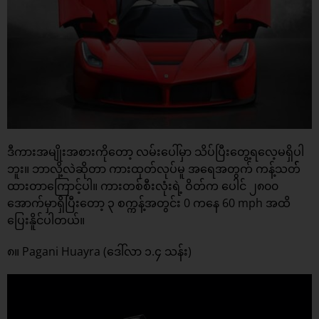
ဒီကားအမျိုးအစားကိုတော့ လမ်းပေါ်မှာ သိပ်ပြီးတွေ့ရလေ့မရှိပါ
ဘူး။ ဘာလို့လဲဆိုတာ ကားထုတ်လုပ်မူ အရေအတွက် ကန့်သတ််
ထားတာကြောင့်ပါ။ ကားတစ်စီးလုံးရဲ့ ဝိတ်က ပေါင် ၂၈၀၀
အောက်မှာရှိပြီးတော့ ၃ စက္ကန့်အတွင်း 0 ကနေ 60 mph အထိ
ပြေးနိူင်ပါတယ်။
၈။ Pagani Huayra (ဒေါ်လာ ၁.၄ သန်း)