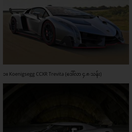
၁။ Koenigsegg CCXR Trevita (ဒေါ်လာ ၄.၈ သန်း)