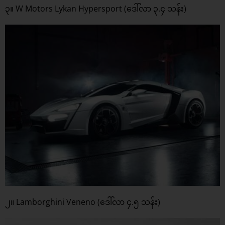
၃။ W Motors Lykan Hypersport (ဒေါ်လာ ၃.၄ သန်း)
၂။ Lamborghini Veneno (ဒေါ်လာ ၄.၅ သန်း)