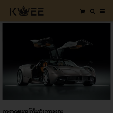
Skip
to
content
View
Larger
Image
ကမ္ဘာ့ဈေးအကြီးဆုံးကားများ