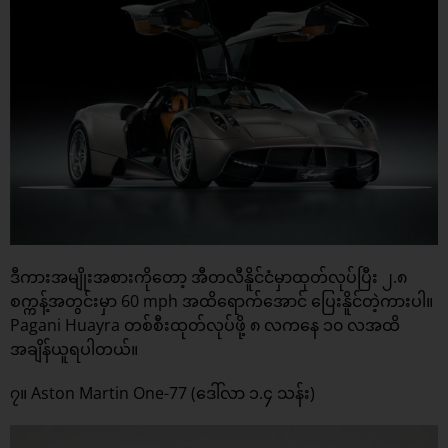
ဒီကားအမျိုးအစားကိုတော့ အီတလီနိူင်ငံမှာထုတ်လုပ်ပြီး ၂.၈
စက္ကန့်အတွင်းမှာ 60 mph အထိရောက်အောင် ပြေးနိူင်တဲ့ကားပါ။
Pagani Huayra တစ်စီးထုတ်လုပ်ဖို့ ၈ လကနေ ၁၀ လအထိ
အချိန်ယူရပါတယ်။
၇။ Aston Martin One-77 (ဒေါ်လာ ၁.၄ သန်း)