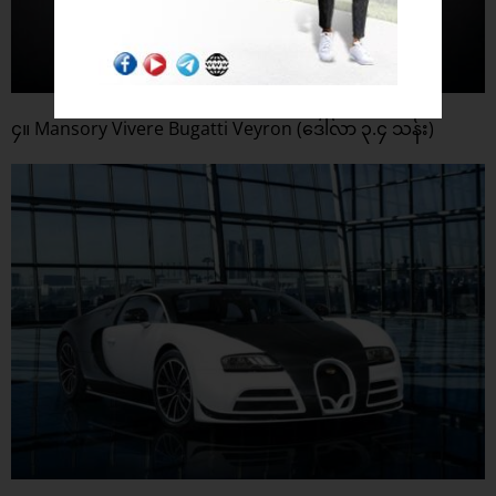
၄။ Mansory Vivere Bugatti Veyron (ဒေါ်လာ ၃.၄ သန်း)