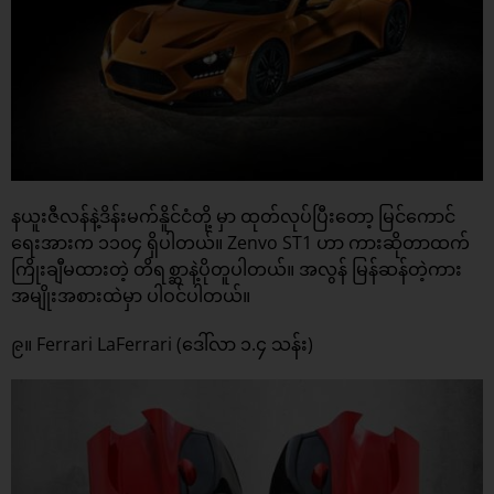
နယူးဇီလန်နဲ့ဒိန်းမက်နိူင်ငံတို့ မှာ ထုတ်လုပ်ပြီးတော့ မြင်ကောင်
ရေးအားက ၁၁၀၄ ရှိပါတယ်။ Zenvo ST1 ဟာ ကားဆိုတာထက်
ကြိုးချီမထားတဲ့ တိရစ္ဆာနဲ့ပိုတူပါတယ်။ အလွန် မြန်ဆန်တဲ့ကား
အမျိုးအစားထဲမှာ ပါဝင်ပါတယ်။
၉။ Ferrari LaFerrari (ဒေါ်လာ ၁.၄ သန်း)