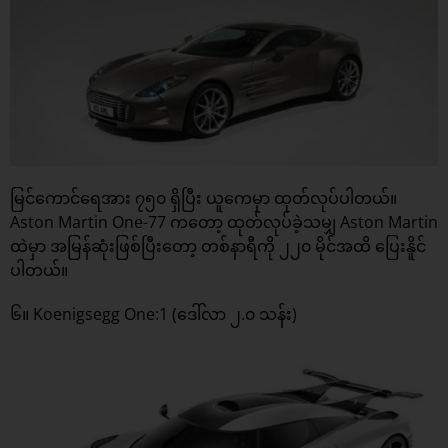
မြင်ကောင်ရေအား ၇၅၀ ရှိပြီး ယူကေမှာ ထုတ်လုပ်ပါတယ်။
Aston Martin One-77 ကတော့ ထုတ်လုပ်ခဲ့သမျှ Aston Martin
ထဲမှာ အမြန်ဆုံးဖြစ်ပြီးတော့ တစ်နာရီကို ၂၂၀ မိုင်အထိ ပြေးနိူင်
ပါတယ်။
၆။ Koenigsegg One:1 (ဒေါ်လာ ၂.၀ သန်း)