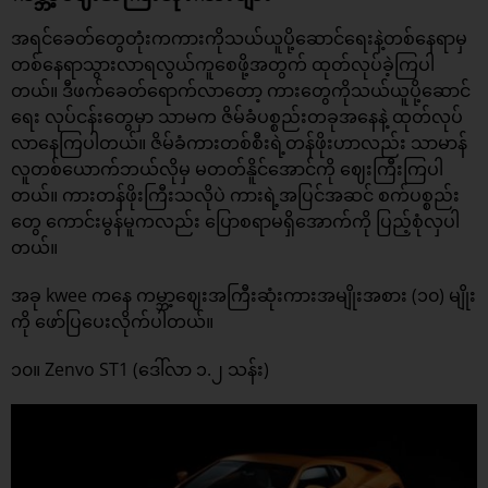
အရင်ခေတ်တွေတုံးကကားကိုသယ်ယူပို့ဆောင်ရေးနဲ့တစ်နေရာမှ
တစ်နေရာသွားလာရလွယ်ကူစေဖို့အတွက် ထုတ်လုပ်ခဲ့ကြပါ
တယ်။ ဒီဖက်ခေတ်ရောက်လာတော့ ကားတွေကိုသယ်ယူပို့ဆောင်
ရေး လုပ်ငန်းတွေမှာ သာမက ဇိမ်ခံပစ္စည်းတခုအနေနဲ့ ထုတ်လုပ်
လာနေကြပါတယ်။ ဇိမ်ခံကားတစ်စီးရဲ့တန်ဖိုးဟာလည်း သာမာန်
လူတစ်ယောက်ဘယ်လိုမှ မတတ်နိူင်အောင်ကို ဈေးကြီးကြပါ
တယ်။ ကားတန်ဖိုးကြီးသလိုပဲ ကားရဲ့အပြင်အဆင် စက်ပစ္စည်း
တွေ ကောင်းမွန်မူကလည်း ပြောစရာမရှိအောက်ကို ပြည့်စုံလှပါ
တယ်။
အခု kwee ကနေ ကမ္ဘာ့ဈေးအကြီးဆုံးကားအမျိုးအစား (၁၀) မျိုး
ကို ဖော်ပြပေးလိုက်ပါတယ်။
၁၀။ Zenvo ST1 (ဒေါ်လာ ၁.၂ သန်း)