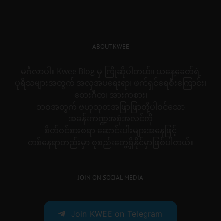
ABOUT KWEE
မင်္ဂလာပါ။ Kwee Blog မှ ကြိုဆိုပါတယ်။ ယနေ့ခေတ်ရဲ့
ပုရိသများအတွက် အလှအပရေးရာ၊ ဖက်ရှင်ရေစီးကြောင်း၊
တေးဂီတ၊ အားကစား၊
ဘဝအတွက် ဗဟုသုတအဖြာဖြာတို့ပါဝင်သော
အခန်းကဏ္ဍအစုံအလင်ကို
စိတ်ဝင်စားစရာ ဆောင်းပါးများအနေဖြင့်
တစ်နေရာတည်းမှာ စုစည်းတွေ့ရှိနိုင်မှာဖြစ်ပါတယ်။
JOIN ON SOCIAL MEDIA
Join KWEE on Telegram