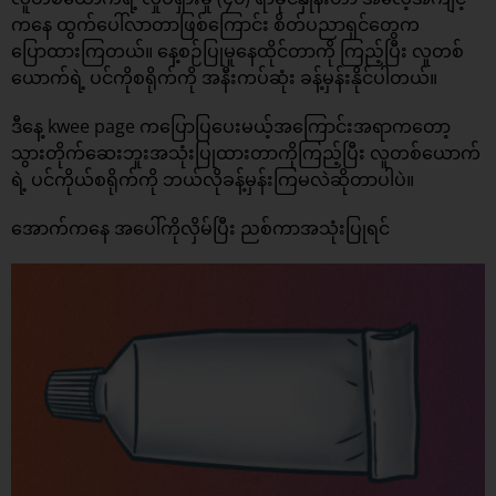
ကနေ ထွက်ပေါ်လာတာဖြစ်ကြောင်း စိတ်ပညာရှင်တွေက
ပြောထားကြတယ်။ နေ့စဉ်ပြုမူနေထိုင်တာကို ကြည့်ပြီး လူတစ်
ယောက်ရဲ့ ပင်ကိုစရိုက်ကို အနီးကပ်ဆုံး ခန့်မှန်းနိုင်ပါတယ်။
ဒီနေ့ kwee page ကပြောပြပေးမယ့်အကြောင်းအရာကတော့
သွားတိုက်ဆေးဘူးအသုံးပြုထားတာကိုကြည့်ပြီး လူတစ်ယောက်
ရဲ့ ပင်ကိုယ်စရိုက်ကို ဘယ်လိုခန့်မှန်းကြမလဲဆိုတာပါပဲ။
အောက်ကနေ အပေါ်ကိုလှိမ်ပြီး ညစ်ကာအသုံးပြုရင်