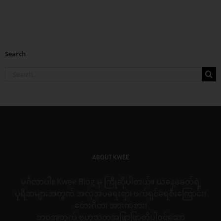
Search
Search
for:
ABOUT KWEE
မင်္ဂလာပါ။ Kwee Blog မှ ကြိုဆိုပါတယ်။ ယနေ့ခေတ်ရဲ့
ပုရိသများအတွက် အလှအပရေးရာ၊ ဖက်ရှင်ရေစီးကြောင်း၊
တေးဂီတ၊ အားကစား၊
ဘဝအတွက် ဗဟုသုတအဖြာဖြာတို့ပါဝင်သော