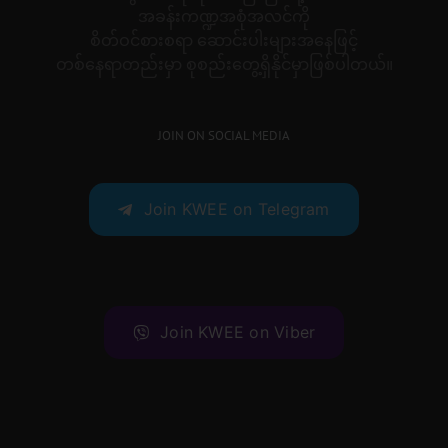
အခန်းကဏ္ဍအစုံအလင်ကို
စိတ်ဝင်စားစရာ ဆောင်းပါးများအနေဖြင့်
တစ်နေရာတည်းမှာ စုစည်းတွေ့ရှိနိုင်မှာဖြစ်ပါတယ်။
JOIN ON SOCIAL MEDIA
Join KWEE on Telegram
Join KWEE on Viber