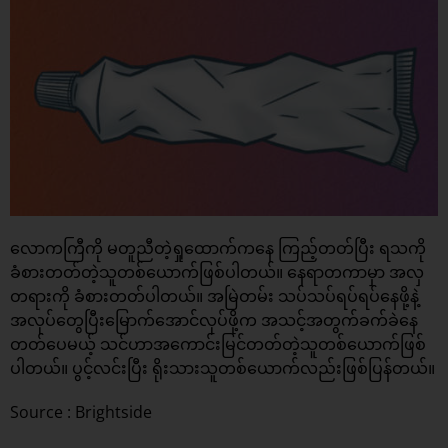
လောကကြီကို မတူညီတဲ့ရှုထောက်ကနေ ကြည့်တတ်ပြီး ရသကို
ခံစားတတ်တဲ့သူတစ်ယောက်ဖြစ်ပါတယ်။ နေရာတကာမှာ အလှ
တရားကို ခံစားတတ်ပါတယ်။ အမြဲတမ်း သပ်သပ်ရပ်ရပ်နေဖို့နဲ့
အလုပ်တွေပြီးမြောက်အောင်လုပ်ဖို့က အသင့်အတွက်ခက်ခဲနေ
တတ်ပေမယ့် သင်ဟာအကောင်းမြင်တတ်တဲ့သူတစ်ယောက်ဖြစ်
ပါတယ်။ ပွင့်လင်းပြီး ရိုးသားသူတစ်ယောက်လည်းဖြစ်ပြန်တယ်။
Source : Brightside