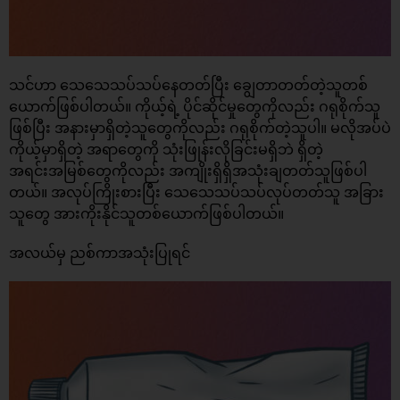
သင်ဟာ သေသေသပ်သပ်နေတတ်ပြီး ချွေတာတတ်တဲ့သူတစ်
ယောက်ဖြစ်ပါတယ်။ ကိုယ့်ရဲ့ ပိုင်ဆိုင်မှုတွေကိုလည်း ဂရုစိုက်သူ
ဖြစ်ပြီး အနားမှာရှိတဲ့သူတွေကိုလည်း ဂရုစိုက်တဲ့သူပါ။ မလိုအပ်ပဲ
ကိုယ့်မှာရှိတဲ့ အရာတွေကို သုံးဖြုန်းလိုခြင်းမရှိဘဲ ရှိတဲ့
အရင်းအမြစ်တွေကိုလည်း အကျိုးရှိရှိအသုံးချတတ်သူဖြစ်ပါ
တယ်။ အလုပ်ကြိုးစားပြီး သေသေသပ်သပ်လုပ်တတ်သူ အခြား
သူတွေ အားကိုးနိုင်သူတစ်ယောက်ဖြစ်ပါတယ်။
အလယ်မှ ညစ်ကာအသုံးပြုရင်