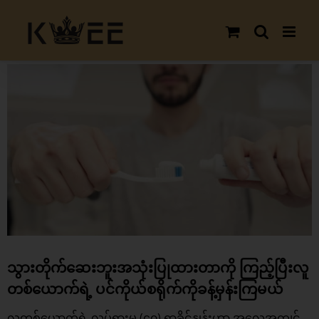
Skip
to
content
View
Larger
Image
သွားတိုက်ဆေးဘူးအသုံးပြုထားတာကို ကြည့်ပြီးလူ
တစ်ယောက်ရဲ့ ပင်ကိုယ်စရိုက်ကိုခန့်မှန်းကြမယ်
လူတစ်ယောက်ရဲ့ လှုပ်ရှားမှု (၄၀) ရာခိုင်နှုန်းဟာ အလေ့အကျင့်