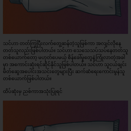
သင်ဟာ တတ်ကြွပြီးလက်တွေ့ဆန်တဲ့သူဖြစ်ကာ အလျင်လိုနေ
တတ်သူလည်းဖြစ်ပါတယ်။ သင်ဟာ သေသေသပ်သပ်နေတတ်သူ
တစ်ယောက်တော့ မဟုတ်ပေမယ့် စိန်ခေါ်မှုတွေနဲ့ကြုံလာတဲ့အခါ
မှာ အကောင်းဆုံးရင်ဆိုင်နိုင်သူဖြစ်ပါတယ်။ သင်ဟာ သူငယ်ချင်း
မိတ်ဆွေအပေါင်းအသင်းတွေများပြီး ဆက်ဆံရေးကောင်းမွန်သူ
တစ်ယောက်ဖြစ်ပါတယ်။
ထိပ်ဆုံးမှ ညစ်ကာအသုံးပြုရင်