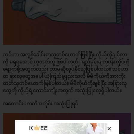
သင်ဟာ အလွန်ခေါင်းမာသူတစ်ယောက်ဖြစ်ပြီး ကိုယ်လိုချင်တာ
ကို မရရအောင် ယူတတ်သူဖြစ်ပါတယ်။ ရည်မှန်းချက်ပန်းတိုင်ကို
ရောက်ဖို့အတွက်လည်း ဘာမဆိုလုပ်နိုင်သူဖြစ်ပါတယ်။ သင်ဟာ
တခြားလူတွေအပေါ် ယုံကြည်မှုနည်းသလို မိမိကိုယ်ကိုအားကိုး
တတ်သူတစ်ယောက်ဖြစ်ပါတယ်။ မိမိကိုယ်ကိုချစ်ပြီး အခြားလူ
တွေကို ကိုယ့်ရဲ့ကောင်းကျိုးအတွက် အသုံးပြုလေ့ရှိပါတယ်။
အကောင်းပကတိအတိုင်း အသုံးပြုရင်