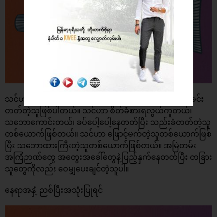
သင်ဟာ တစ်ယောက်ထဲနေရတာကို သဘောကျပြီး ဒရမ်မာခင်း
တတ်တဲ့သူဖြစ်ပါတယ်။ သင်ဟာ စိတ်ခံစားရလွယ်ကူတယ်၊
သဘောကောင်းတယ်၊ ခပ်ပေါ့ပေါ့နေတတ်ပြီး သည်းခံတတ်တဲ့သူ
တစ်ယောက်ဖြစ်တယ်။ သင်ဟာ ဖြောင့်မက်တဲ့သူတစ်ယောက်ဖြစ်
ပြီး သဘောထားကြီးတဲ့သူတစ်ယောက်ဖြစ်တယ်။ အမြဲတမ်း
အကြံဉာဏ်တွေ အတွေးအခေါ်တွေနဲ့ပြည့်နှက်နေတတ်ပြီး တခြား
သူတွေကိုလည်း ဝေမျှပေးချင်တဲ့သူပါ။
နေရာအနှံ့ ညစ်ပြီးအသုံးပြုရင်