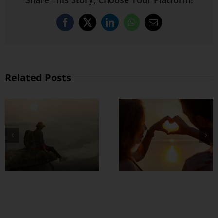
Facebook
X
LinkedIn
WhatsApp
Email
Related Posts
စိတ်လေး အေးချမ်း
ု
ရတဲ့ အချစ်ရေးတစ်
ခု ဘယ်လို
တည်ဆောက်မလဲ ?