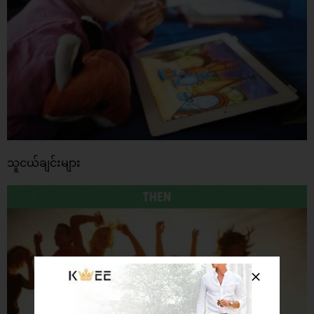
သူငယ်ချင်းများ