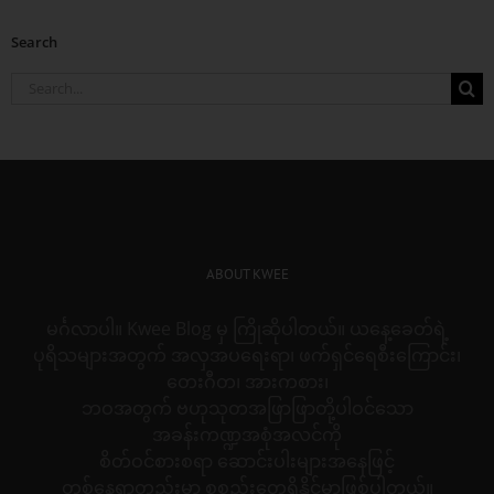
Search
Search
for:
ABOUT KWEE
မင်္ဂလာပါ။ Kwee Blog မှ ကြိုဆိုပါတယ်။ ယနေ့ခေတ်ရဲ့
ပုရိသများအတွက် အလှအပရေးရာ၊ ဖက်ရှင်ရေစီးကြောင်း၊
တေးဂီတ၊ အားကစား၊
ဘဝအတွက် ဗဟုသုတအဖြာဖြာတို့ပါဝင်သော
အခန်းကဏ္ဍအစုံအလင်ကို
စိတ်ဝင်စားစရာ ဆောင်းပါးများအနေဖြင့်
တစ်နေရာတည်းမှာ စုစည်းတွေ့ရှိနိုင်မှာဖြစ်ပါတယ်။