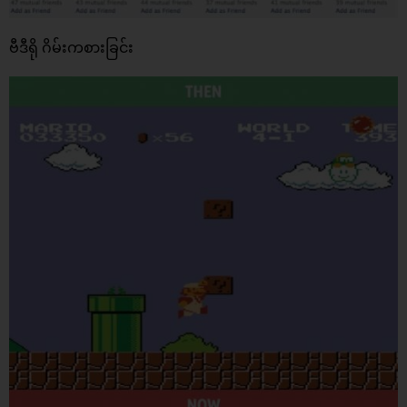
ဗီဒီရို ဂိမ်းကစားခြင်း