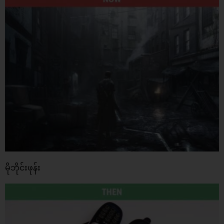
မိုဘိုင်းဖုန်း