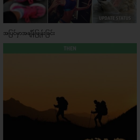
အပြင်မှာအချိန်ဖြုန်းခြင်း