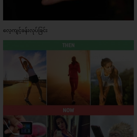
လေ့ကျင့်ခန်းလုပ်ခြင်း