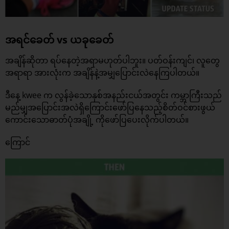
အရင်ခေတ် vs ယခုခေတ်
အချိန်ဆိုတာ ရပ်နေတဲ့အရာမဟုတ်ပါဘူး။ ပတ်ဝန်းကျင်၊ လူတွေ
အရာရာ အားလုံးက အချိန်နဲ့အမျှပြောင်းလဲနေကြပါတယ်။
ဒီနေ့ kwee က လွန်ခဲ့သောနှစ်အနည်းငယ်အတွင်း ကမ္ဘာကြီးသည်
မည်မျှအပြောင်းအလဲရှိကြောင်းဖော်ပြနေသည့်စိတ်ဝင်စားဖွယ်
ကောင်းသောဓာတ်ပုံအချို့ ကိုဖော်ပြပေးလိုက်ပါတယ်။
ကြောင်