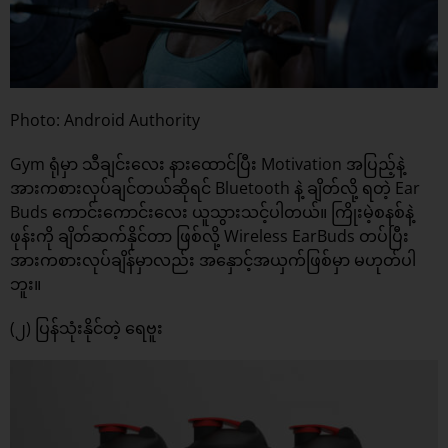
Photo: Android Authority
Gym ရုံမှာ သီချင်းလေး နားထောင်ပြီး Motivation အပြည့်နဲ့
အားကစားလုပ်ချင်တယ်ဆိုရင် Bluetooth နဲ့ ချိတ်လို့ ရတဲ့ Ear
Buds ကောင်းကောင်းလေး ယူသွားသင့်ပါတယ်။ ကြိုးမဲ့စနစ်နဲ့
ဖုန်းကို ချိတ်ဆက်နိုင်တာ ဖြစ်လို့ Wireless EarBuds တပ်ပြီး
အားကစားလုပ်ချိန်မှာလည်း အ‌နှောင့်အယှက်ဖြစ်မှာ မဟုတ်ပါ
ဘူး။
(၂) ပြန်သုံးနိုင်တဲ့ ရေဗူး