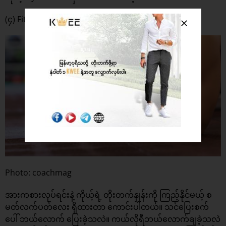
(၄) Fitness Tracker
Photo: coachmag
အားကစားလုပ်ရင်းနဲ့ ကိုယ့်ရဲ့ တိုးတက်နှုန်းကို ကြည့်နိုင်မယ့် စ
မတ်လက်ပတ်လေး ရှိထားတာ ကောင်းပါတယ်။ သင်ပြေးစက်
ပေါ် ဘယ်လောက် ပြေးခဲ့သလဲ။ ကယ်လိုရီဘယ်လောက်ချခဲ့သလဲ