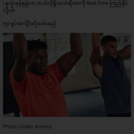
၊ နှလုံးခုန်နှုန်းက ဘယ်လိုရှိသလဲဆိုတာကို Real-Time ကြည့်နိုင်
လို့ပါ။
(၅) ရှပ်အင်္ကျီအပိုတစ်ထည်
Photo: Under Armour