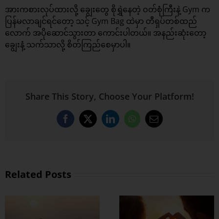
အားကစားလုပ်ထားလို့ ချွေးတွေ စိုရွှဲနေတဲ့ ဝတ်စုံကြီးနဲ့ Gym က
ပြန်မလာချင်ရင်တော့ သင့် Gym Bag ထဲမှာ တီရှပ်တစ်ထည်
လောက် အပိုဆောင်သွားတာ ကောင်းပါတယ်။ အနည်းဆုံးတော့
ချွေးနံ့ သက်သာလို့ စိတ်ကြည်စေမှာပါ။
Share This Story, Choose Your Platform!
Facebook
X
LinkedIn
WhatsApp
Email
Related Posts