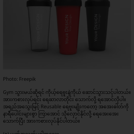
Photo: Freepik
Gym သွားမယ်ဆိုရင် ကိုယ့်ရေဗူးနဲ့ကိုယ် ဆောင်သွားသင့်ပါတယ်။
အားကစားလုပ်ရင်း ရေဆာလာတိုင်း သောက်လို့ ရအောင်လိုပါ။
အရည်အသွေးမြင့် Reusable ရေဗူးမျိုးကတော့ အအေးဓါတ်ကို
နာရီပေါင်းများစွာ ကြာအောင် သိုလှောင်နိုင်လို့ ရေအေးအေး
သောက်ပြီး အားကစားလုပ်နိုင်ပါတယ်။