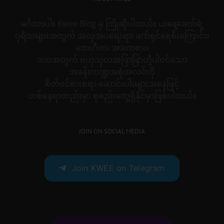
မင်္ဂလာပါ။ Kwee Blog မှ ကြိုဆိုပါတယ်။ ယနေ့ခေတ်ရဲ့
ပုရိသများအတွက် အလှအပရေးရာ၊ ဖက်ရှင်ရေစီးကြောင်း၊
တေးဂီတ၊ အားကစား၊
ဘဝအတွက် ဗဟုသုတအဖြာဖြာတို့ပါဝင်သော
အခန်းကဏ္ဍအစုံအလင်ကို
စိတ်ဝင်စားစရာ ဆောင်းပါးများအနေဖြင့်
တစ်နေရာတည်းမှာ စုစည်းတွေ့ရှိနိုင်မှာဖြစ်ပါတယ်။
JOIN ON SOCIAL MEDIA
Join KWEE on Telegram