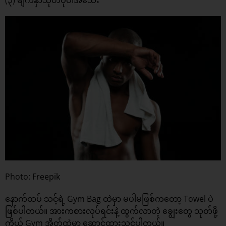
(၃) မျက်နှာသုတ်ပုဝါအသေး
Photo: Freepik
နောက်ထပ် သင့်ရဲ့ Gym Bag ထဲမှာ မပါမဖြစ်ကတော့ Towel ပဲ
ဖြစ်ပါတယ်။ အားကစားလုပ်ရင်းနဲ့ ထွက်လာတဲ့ ချွေးတွေ သုတ်ဖို့
ကိုယ့် Gym အိတ်ထဲမှာ ဆောင်ထားသင့်ပါတယ်။