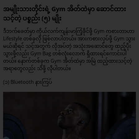
အမျိုးသားတိုင်းရဲ့ Gym အိတ်ထဲမှာ ဆောင်ထား
သင့်တဲ့ ပစ္စည်း (၅) မျိုး
ဒီဘက်ခေတ်မှာ ကိုယ်လက်ကျန်းမာကြံ့ခိုင်ဖို့ Gym ကစားတာဟာ
Lifestyle တစ်ခုလို ဖြစ်လာပါတယ်။ အားကစားလုပ်ဖို့ Gym သွား
မယ်ဆိုရင် သင့်အတွက် လိုအပ်တဲ့ အသုံးအဆောင်တွေ ထည့်ပိုး
သွားဖို့လည်း Gym Bag တစ်လုံးလောက် ရှိထားရင်ကောင်းပါ
တယ်။ နောက်တစ်ခုက Gym အိတ်ထဲမှာ အမြဲ ထည့်ထားသင့်တဲ့
အရာတွေလည်း သိဖို့ လိုပါတယ်။
(၁) Bluetooth နားကြပ်