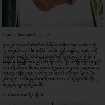
Source: Massage Magazine
မှားယွင်းတဲ့ လက်ဆွဲနုတ်ဆက်ခြင်းဟာ first impression ကို
လွယ်လွယ်ပဲ ပျက်စီးစေနိူင်ပါတယ်။ ကျွမ်းကျင်သူတွေရဲ့အဆို
အရ အားပျော့တဲ့ လက်ဆွဲနုတ်ဆက်မူရှိသူတွေဟာ ရှက်ခြင်း၊
စိုးရိမ်ပူပန်မူရှိခြင်း၊ မပွင့်လင်းခြင်း စသဖြင့် ထင်မြင်ခြင်း ခံရနိူင်
တယ်လို့ ဆိုထားပါတယ်။ လက်ဆွဲနုတ်ဆက်မူ အမှားနောက်တခု
ကတော့ တခြားသူရဲ့ လက်ကို အကြာကြီးကိုင်ထားခြင်းပါပဲ။
မှန်ကန်တဲ့ လက်ဆွဲနုတ်ဆက်မူကတော့ လက်ကိုမြဲမြဲကိုင်းပြီး (၂)
စက္ကန့်ခန့် လှုပ်ရမ်းခြင်းပါပဲ။
လက်အထားအသိုမှားခြင်း