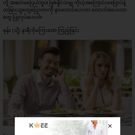
လို့ အဆင်မပြေပါဘူး။ ဖြစ်နိူင်သမျှ ကိုယ့်အကြောင်းမပြောပဲနဲ့
တခြားသူတွေပြောတာကို နားထောင်ပေးတာ ထောက်ခံပေးတာ
တွေ ပြုလုပ်ပေးပါ။
ဖုန်း (သို့) နာရီကိုမကြာခဏ ကြည့်ခြင်း