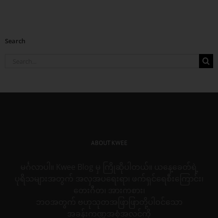
Search
Search
for:
ABOUT KWEE
မင်္ဂလာပါ။ Kwee Blog မှ ကြိုဆိုပါတယ်။ ယနေ့ခေတ်ရဲ့
ပုရိသများအတွက် အလှအပရေးရာ၊ ဖက်ရှင်ရေစီးကြောင်း၊
တေးဂီတ၊ အားကစား၊
ဘဝအတွက် ဗဟုသုတအဖြာဖြာတို့ပါဝင်သော
အခန်းကဏ္ဍအစုံအလင်ကို