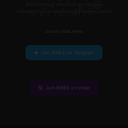
စိတ်ဝင်စားစရာ ဆောင်းပါးများအနေဖြင့်
တစ်နေရာတည်းမှာ စုစည်းတွေ့ရှိနိုင်မှာဖြစ်ပါတယ်။
JOIN ON SOCIAL MEDIA
Join KWEE on Telegram
Join KWEE on Viber