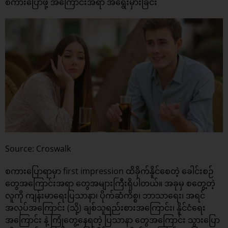
စကားပြောဖို့ အကြောင်းအရာ အရွေးမှားခြင်း
Source: Croswalk
စကားပြောရာမှာ first impression ထိခိုက်နိူင်စေတဲ့ ခေါင်းစဉ်
တွေအကြောင်းအရာ တွေအများကြီးရှိပါတယ်။ အခုမှ စတွေ့တဲ့
လူကို ကျန်းမာရေးပြသာနာ၊ ပိုက်ဆံကိစ္စ၊ ဘာသာရေး၊ အရင်
အလုပ်အကြောင်း (သို့) ချစ်သူရည်းစားအကြောင်း၊ နိူင်ငံရေး
အကြောင်း နဲ့ ကြုံတွေ့နေရတဲ့ ပြသာနာ တွေအကြောင်း သွားပြော