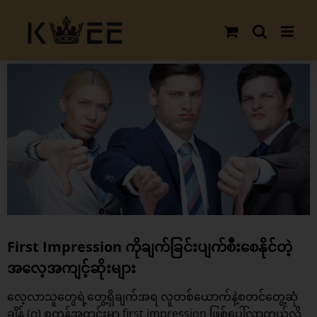
Skip
to
content
View
Larger
Image
First Impression ကိုချက်ခြင်းပျက်စီးစေနိုင်တဲ့
အလေ့အကျင့်ဆိုးများ
လေ့လာသူတွေရဲ့တွေ့ရှိချက်အရ လူတစ်ယောက်နဲ့စတင်တွေ့ဆုံ
ချိန် (၇) စက္ကန့်အတွင်းမှာ first impression ဖြစ်ပေါ်လာတယ်လို့