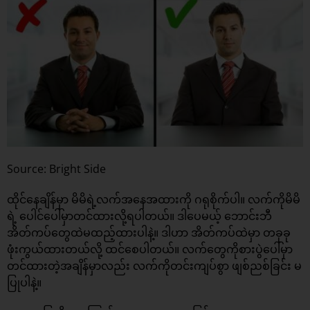
Source: Bright Side
ထိုင်နေချိန်မှာ မိမိရဲ့လက်အနေအထားကို ဂရုစိုက်ပါ။ လက်ကိုမိမိ
ရဲ့ ပေါင်ပေါ်မှာတင်ထားလို့ရပါတယ်။ ဒါပေမယ့် ဘောင်းဘီ
အိတ်ကပ်တွေထဲမထည့်ထားပါနဲ့။ ဒါဟာ အိတ်ကပ်ထဲမှာ တခုခု
ဖုံးကွယ်ထားတယ်လို့ ထင်စေပါတယ်။ လက်တွေကိုစားပွဲပေါ်မှာ
တင်ထားတဲ့အချိန်မှာလည်း လက်ကိုတင်းကျပ်စွာ ဖျစ်ညစ်ခြင်း မ
ပြုပါနဲ့။