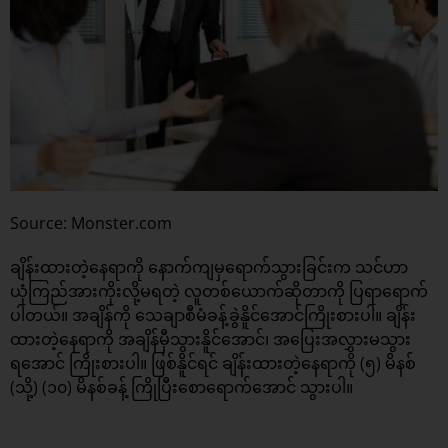
Source: Monster.com
ချိန်းထားတဲ့နေရာကို နောက်ကျမှရောက်သွားခြင်းက သင်ဟာ
ယုံကြည်အားကိုးလို့မရတဲ့ လူတစ်ယောက်ဆိုတာကို ပြရာရောက်
ပါတယ်။ အချိန်ကို သေချာစီမံခန့်ခွဲနိူင်အောင်ကြိုးစားပါ။ ချိန်း
ထားတဲ့နေရာကို အချိန်မှီသွားနိူင်အောင်၊ အပြေးအလွှားမသွား
ရအောင် ကြိုးစားပါ။ ဖြစ်နိူင်ရင် ချိန်းထားတဲ့နေရာကို (၅) မိနစ်
(သို့) (၁၀) မိနစ်ခန့် ကြိုပြီးစောရောက်အောင် သွားပါ။