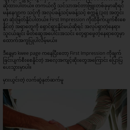
ဆိုထားပါတယ်။ တကယ်လို့ သင်သာအင်တာဗြူးတစ်ခုမှာဆိုရင်
မန်နေဂျာက သင့်ကို အလုပ်ခန့်သင့်မခန့်သင့် စက္ကန့် (၃၀) အတွင်း
မှာ ဆုံးဖြတ်နိူင်ပါတယ်။ First Impression ကိုထိခိုက်ပျက်စီးစေ
နိူင်တဲ့ အရာတွေကို ရှောင်ရှားနိူင်မယ်ဆိုရင် အလုပ်ရှာတဲ့နေရာ၊
သူငယ်ချင်း မိတ်ဆွေအပေါင်းအသင်း တွေရှာဖွေတဲ့နေရာတွေမှာ
ထောက်အကူပြုပါလိမ့်မယ်။
ဒီနေ့မှာ kwee page ကနေပြီးတော့ First Impression ကိုချက်
ခြင်းပျက်စီးစေနိူင်တဲ့ အလေ့အကျင့်ဆိုးတွေအကြောင်း ပြောပြ
ပေးသွားမှာပါ။
မှားယွင်းတဲ့ လက်ဆွဲနုတ်ဆက်မူ