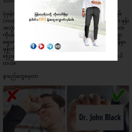
Source: Schoolashoop
ပုံမှန်လူတစ်ယောက်ဟာ သူ့ရဲ့ဖုန်းကို တစ်ရက် ပျမ်းမျှ အကြိမ်
(၁၀၀) ကျော် ကြည့်လေ့ရှိပါတယ်။ စကားပြောနေတဲ့အချိန်မှာ ဖုန်း
အသုံးပြုနေတာက လေးစားမူမရှိခြင်းကို ပြသနေတာပါ။ ဒါဟာ
ကိုယ်နဲ့စကားပြောနေသူကို စိတ်မဝင်စားရာ (သို့) မလေးစားရာ
ရောက်ပါတယ်။ ကျွမ်းကျင်သူတွေကတော့ စကားပြောနေချိန်မှာ
ဖုန်းကို စာပွဲပေါ်တင်ထားခြင်းကလည်း တဖက်လူနဲ့ဆွေးနွေး
ပြောဆိုရာမှာ အနှောက်အယှက်ဖြစ်စေတယ်လို့ ပြောဆိုထားပါ
တယ်။
နာမည်တွေမေ့တာ