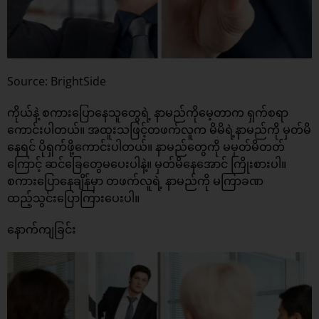
Source: BrightSide
ကိုယ်နဲ့ စကားပြောနေသူတွေရဲ့ နာမည်ကိုမေ့တာက ရှက်စရာ
ကောင်းပါတယ်။ အထူးသဖြင့်တဖက်လူက မိမိရဲ့နာမည်ကို မှတ်မိ
နေရင် ပိုရှက်ဖို့ကောင်းပါတယ်။ နာမည်တွေကို မမှတ်မိတတ်
ကြောင့် ဆင်ခြေတွေမပေးပါနဲ့။ မှတ်မိနေအောင် ကြိုးစားပါ။
စကားပြောနေချိန်မှာ တဖက်လူရဲ့ နာမည်ကို မကြာခဏ
ထည့်သွင်းပြောကြားပေးပါ။
နောက်ကျခြင်း