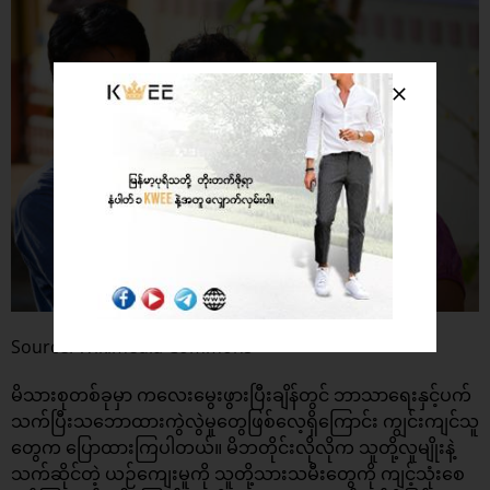
Source: Wikimedia Commons
မိသားစုတစ်ခုမှာ ကလေးမွေးဖွားပြီးချိန်တွင် ဘာသာရေးနှင့်ပက်
သက်ပြီးသဘောထားကွဲလွဲမှုတွေဖြစ်လေ့ရှိကြောင်း ကျွင်းကျင်သူ
တွေက ပြောထားကြပါတယ်။ မိဘတိုင်းလိုလိုက သူတို့လူမျိုးနဲ့
သက်ဆိုင်တဲ့ ယဉ်ကျေးမူကို သူတို့သားသမီးတွေကို ကျင့်သုံးစေ