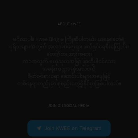
ABOUT KWEE
မင်္ဂလာပါ။ Kwee Blog မှ ကြိုဆိုပါတယ်။ ယနေ့ခေတ်ရဲ့
ပုရိသများအတွက် အလှအပရေးရာ၊ ဖက်ရှင်ရေစီးကြောင်း၊
တေးဂီတ၊ အားကစား၊
ဘဝအတွက် ဗဟုသုတအဖြာဖြာတို့ပါဝင်သော
အခန်းကဏ္ဍအစုံအလင်ကို
စိတ်ဝင်စားစရာ ဆောင်းပါးများအနေဖြင့်
တစ်နေရာတည်းမှာ စုစည်းတွေ့ရှိနိုင်မှာဖြစ်ပါတယ်။
JOIN ON SOCIAL MEDIA
Join KWEE on Telegram