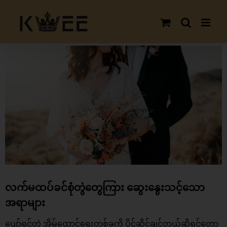
Skip
to
content
View
Larger
Image
လက်မထပ်ခင်စုံတွဲတွေကြား ဆွေးနွေးသင့်သော
အရာများ
ပျော်ရွှင်တဲ့ အိမ်ထောင်ရေးတစ်ခုကို ပိုင်ဆိုင်ချင်တယ်ဆိုရင်တော့