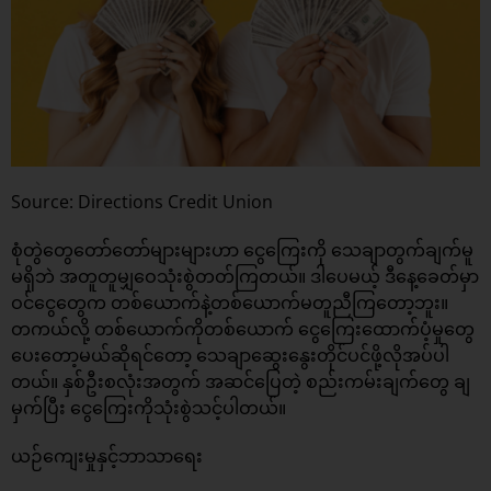
Source: Directions Credit Union
စုံတွဲတွေတော်တော်များများဟာ ငွေကြေးကို သေချာတွက်ချက်မူ
မရှိဘဲ အတူတူမျှဝေသုံးစွဲတတ်ကြတယ်။ ဒါပေမယ့် ဒီနေ့ခေတ်မှာ
ဝင်ငွေတွေက တစ်ယောက်နဲ့တစ်ယောက်မတူညီကြတော့ဘူး။
တကယ်လို့ တစ်ယောက်ကိုတစ်ယောက် ငွေကြေးထောက်ပံ့မှုတွေ
ပေးတော့မယ်ဆိုရင်တော့ သေချာဆွေးနွေးတိုင်ပင်ဖို့လိုအပ်ပါ
တယ်။ နှစ်ဦးစလုံးအတွက် အဆင်ပြေတဲ့ စည်းကမ်းချက်တွေ ချ
မှက်ပြီး ငွေကြေးကိုသုံးစွဲသင့်ပါတယ်။
ယဉ်ကျေးမှုနှင့်ဘာသာရေး