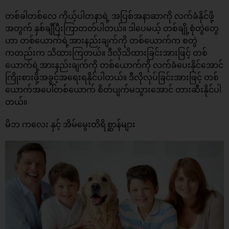
တစ်ခါတစ်လေ ကိုယ့်ပါတနာရဲ့ အပြစ်အနာဆာကို လက်ခံနိုင်ဖို့
အတွက် နှစ်ချီပြီးကြာတတ်ပါတယ်။ ဒါပေမယ့် တစ်ချို့စုံတွဲတွေ
ဟာ တစ်ယောက်ရဲ့အားနည်းချက်ကို တစ်ယောက်က စတွဲ
ကတည်းက သိထားကြတယ်။ ဒီလိုသိထားခြင်းအားဖြင့် တစ်
ယောက်ရဲ့အားနည်းချက်ကို တစ်ယောက်ကို လက်ခံပေးနိုင်အောင်
ကြိုးစားဖို့အခွင့်အရေးရနိုင်ပါတယ်။ ဒီလိုလုပ်ခြင်းအားဖြင့် တစ်
ယောက်အပေါ်တစ်ယောက် စိတ်ပျက်မသွားအောင် တားဆီးနိုင်ပါ
တယ်။
မိဘ ကလေး နှင့် အိမ်မွေးတိရိစ္ဆာန်များ