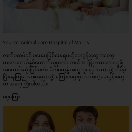
Source: Animal Care Hospital of Morris
လက်မထပ်ခင် မမေးမဖြစ်မေးရမယ့်မေးခွန်းတွေကတော့
ကလေးဘယ်နှစ်ယောက်ယူမှာလဲ။ ဘယ်အချိန်မှာ ကလေးယူဖို့
အကောင်းဆုံးဖြစ်မလဲ။ မိဘတွေနဲ့ အတူတူနေမှာလာ (သို့) အိမ်ခွဲ
ပြီးနေကြမှာလာ။ ခွေး (သို့) ကြောင်မွေးမှာလာ စတဲ့မေးခွန်းတွေ
က အရေးကြီးပါတယ်။
ငွေကြေး