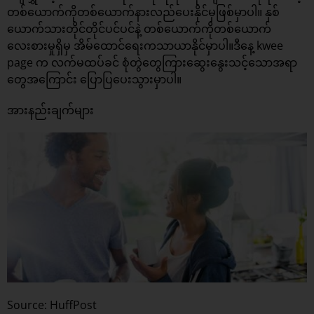
တစ်ယောက်ကိုတစ်ယောက်နားလည်ပေးနိုင်မှဖြစ်မှာပါ။ နှစ်
ယောက်သားတိုင်တိုင်ပင်ပင်နဲ့ တစ်ယောက်ကိုတစ်ယောက်
လေးစားမှုရှိမှ အိမ်ထောင်ရေးကသာယာနိုင်မှာပါ။ဒီနေ့ kwee
page က လက်မထပ်ခင် စုံတွဲတွေကြားဆွေးနွေးသင့်သောအရာ
တွေအကြောင်း ပြောပြပေးသွားမှာပါ။
အားနည်းချက်များ
Source: HuffPost