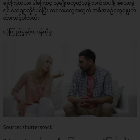
ချင်ကြတယ်။ ဒါကြောင့် လူမျိုးမတူတဲ့သူနဲ့ လက်ထပ်ဖို့ဖြစ်လာခဲ့
ရင် သေချာတိုင်ပင်ပြီး ကလေးတွေအတွက် အစီအစဉ်တွေချမှက်
ထားသင့်ပါတယ်။
ယုံကြည်မှုနှင့်သဝန်တိုမှု
Source: shutterstock