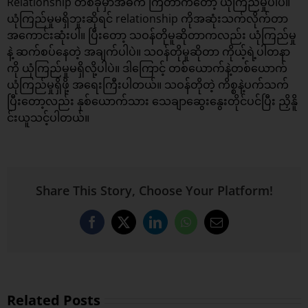
Relationship တစ်ခုမှာအဓိက ကြတာကတော့ ယုံကြည်မှုပါပဲ။
ယုံကြည်မှုမရှိဘူးဆိုရင် relationship ကိုအဆုံးသက်လိုက်တာ
အကောင်းဆုံးပါ။ ပြီးတော့ သဝန်တိုမူဆိုတာကလည်း ယုံကြည်မှု
နဲ့ ဆက်စပ်နေတဲ့ အချက်ပါပဲ။ သဝန်တိုမှုဆိုတာ ကိုယ့်ရဲ့ပါတနာ
ကို ယုံကြည်မှုမရှိလို့ပါပဲ။ ဒါကြောင့် တစ်ယောက်နဲ့တစ်ယောက်
ယုံကြည်မှုရှိဖို့ အရေးကြီးပါတယ်။ သဝန်တိုတဲ့ ကိစ္စနဲ့ပက်သက်
ပြီးတော့လည်း နှစ်ယောက်သား သေချာဆွေးနွေးတိုင်ပင်ပြီး ညှိနိူ
င်းယူသင့်ပါတယ်။
Share This Story, Choose Your Platform!
Facebook
X
LinkedIn
WhatsApp
Email
Related Posts