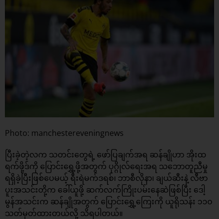
Photo: manchestereveningnews
ပြီးခဲ့တဲ့လက သတင်းတွေရဲ့ ဖော်ပြချက်အရ ဆန်ချိုဟာ အိုးထ
ရက်ဖို့ဒ်ကို ပြောင်းရွှေ့ဖို့အတွက် ပုဂ္ဂိုလ်ရေးအရ သဘောတူညီမှု
ရရှိခဲ့ပြီးဖြစ်ပေမယ့် ရီးရဲမက်ဒရစ်၊ ဘာစီလိုနာ၊ ချယ်ဆီးနဲ့ လီဗာ
ပူးအသင်းတို့က ခေါ်ယူဖို့ ဆက်လက်ကြိုးပမ်းနေဆဲဖြစ်ပြီး ဒေါ့
မွန်အသင်းက ဆန်ချိုအတွက် ပြောင်းရွှေ့ကြေးကို ယူရိုသန်း ၁၁၀
သတ်မှတ်ထားတယ်လို့ သိရပါတယ်။