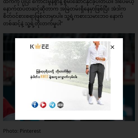
ထက်ကို ပိုပြီး ကောင်းမွန်စွာနဲ့ စွမ်းဆောင်နိုင်ခဲ့ပါတယ်။ ဒါပေမယ့်
နောက်ထပ်တဆင့်ဆိုတာက အမြဲတမ်းရှိနေမှာဖြစ်ပြီး အဲဒါက
စိတ်ဝင်စားစရာဖြစ်လာမှာပါ။ သူ့ရဲ့ကစားသမားဘ၀ နောက်
တစ်ဆင့်နဲ့ သူ့ရဲ့တိုးတက်မှုပါ”
Photo: Pinterest