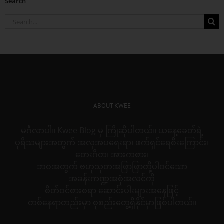
Search
Search
for:
ABOUT KWEE
မင်္ဂလာပါ။ Kwee Blog မှ ကြိုဆိုပါတယ်။ ယနေ့ခေတ်ရဲ့
ပုရိသများအတွက် အလှအပရေးရာ၊ ဖက်ရှင်ရေစီးကြောင်း၊
တေးဂီတ၊ အားကစား၊
ဘဝအတွက် ဗဟုသုတအဖြာဖြာတို့ပါဝင်သော
အခန်းကဏ္ဍအစုံအလင်ကို
စိတ်ဝင်စားစရာ ဆောင်းပါးများအနေဖြင့်
တစ်နေရာတည်းမှာ စုစည်းတွေ့ရှိနိုင်မှာဖြစ်ပါတယ်။