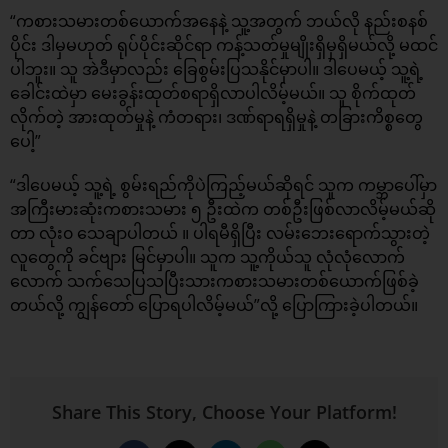
“ကစားသမားတစ်ယောက်အနေနဲ့ သူ့အတွက် ဘယ်လို နည်းစနစ်
ပိုင်း ဒါမှမဟုတ် ရုပ်ပိုင်းဆိုင်ရာ ကန့်သတ်မှုမျိုးရှိမှရှိမယ်လို့ မထင်
ပါဘူး။ သူ အဲဒီမှာလည်း ခြေစွမ်းပြသနိုင်မှာပါ။ ဒါပေမယ့် သူ့ရဲ့
ခေါင်းထဲမှာ မေးခွန်းထုတ်စရာရှိလာပါလိမ့်မယ်။ သူ စိုက်ထုတ်
လိုက်တဲ့ အားထုတ်မှုနဲ့ ကံတရား၊ ဒဏ်ရာရရှိမှုနဲ့ တခြားကိစ္စတွေ
ပေါ့”
“ဒါပေမယ့် သူ့ရဲ့ စွမ်းရည်ကိုပဲကြည့်မယ်ဆိုရင် သူက ကမ္ဘာပေါ်မှာ
အကြီးမားဆုံးကစားသမား ၅ ဦးထဲက တစ်ဦးဖြစ်လာလိမ့်မယ်ဆို
တာ လုံး၀ သေချာပါတယ် ။ ပါရမီရှိပြီး လမ်းဘေးရောက်သွားတဲ့
လူတွေကို ခင်ဗျား မြင်မှာပါ။ သူက သူ့ကိုယ်သူ လုံလုံလောက်
လောက် သက်သေပြသပြီးသားကစားသမားတစ်ယောက်ဖြစ်ခဲ့
တယ်လို့ ကျွန်တော် ပြောရပါလိမ့်မယ်”လို့ ပြောကြားခဲ့ပါတယ်။
Share This Story, Choose Your Platform!