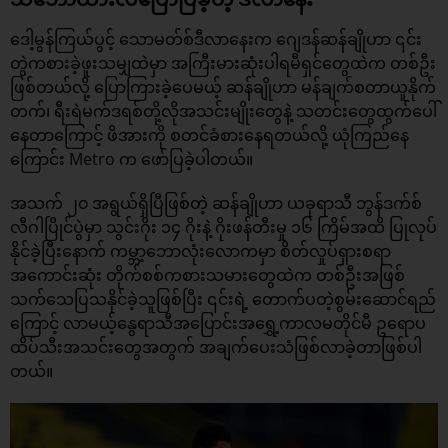
ဒေါ့မွန်ကြယ်ပွင့် သောမတ်စ်ဒီလာနေးက ဂျေဒန်ဆန်ချိုဟာ ၎င်း
တွဲကစားခဲ့ဖူးသမျှထဲမှာ အကြီးမားဆုံးပါရမီရှင်တွေထဲက တစ်ဦး
ဖြစ်တယ်လို့ ပြောကြားခဲ့ပေမယ့် ဆန်ချိုဟာ မန်ချက်စတာယူနိုက်
တက်၊ ရီးရဲမက်ဒရစ်တို့လိုအသင်းမျိုးတွေနဲ့ သတင်းတွေထွက်ပေါ်
နေတာကြောင့် ဖိအားကို စတင်ခံစားနေရတယ်လို့ ယုံကြည်နေ
ကြောင်း Metro က ဖော်ပြခဲ့ပါတယ်။
အသက် ၂၀ အရွယ်ရှိပြီဖြစ်တဲ့ ဆန်ချိုဟာ ယခုရာသီ ဘွန်ဒက်စ်
လီဂါပြိုင်ပွဲမှာ သွင်းဂိုး ၁၄ ဂိုးနဲ့ ဂိုးဖန်တီးမှု ၁၆ ကြိမ်အထိ ပြုလုပ်
နိုင်ခဲ့ပြီးနောက် ကမ္ဘာ့ဘောလုံးလောကမှာ စိတ်လှုပ်ရှားစရာ
အကောင်းဆုံး တိုက်စစ်ကစားသမားတွေထဲက တစ်ဦးအဖြစ်
သက်သေပြသနိုင်ခဲ့သူဖြစ်ပြီး ၎င်းရဲ့ တောက်ပတဲ့စွမ်းဆောင်ရည်
ကြောင့် လာမယ့်နွေရာသီအပြောင်းအရွှေ့ကာလမတိုင်မီ ဥရောပ
ထိပ်သီးအသင်းတွေအတွက် အချက်ပေးသံဖြစ်လာခဲ့တာဖြစ်ပါ
တယ်။