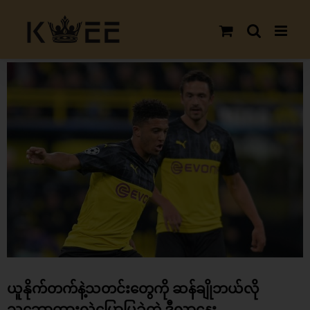
Skip
to
content
View
Larger
Image
ယူနိုက်တက်နဲ့သတင်းတွေကို ဆန်ချိုဘယ်လို
သဘောထားလဲပြောပြခဲ့တဲ့ ဒီလာနေး