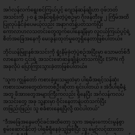
အင်္ဂလန်လက်ရွေးစင်ကြယ်ပွင့် ဂျေဒန်ဆန်ချိုဟာ ဝုဖ်ဘတ်
အသင်းကို ၂-၀ နဲ့ အနိုင်ရရှိခဲ့တဲ့ပွဲစဉ်မှာ ဂိုးဖန်တီးမှု ၂ ကြိမ်အထိ
ပြုလုပ်နိုင်ခဲ့ပေမယ့်လည်း အနာဂတ်နဲ့ပတ်သက်ပြီး
ကောလာဟလသတင်းတွေထွက်ပေါ်နေချိန်မှာ လူငယ်ကြယ်ပွင့်ရဲ့
စိတ်အခြေအနေကို မေးခွန်းထုတ်မှုတွေရှိနေတာဖြစ်ပါတယ်။
ဘိုင်ယန်မြူးနစ်အသင်းကို ရှုံးနိမ့်ခဲ့တဲ့ပွဲစဉ်အပြီးမှာ သောမတ်စ်ဒီ
လာနေးက ၎င်းရဲ့ အသင်းဖော်ဆန်ချိုနဲ့ပတ်သက်ပြီး ESPN ကို
အခုလိုပဲ ပြောကြားသွားခဲ့တာဖြစ်ပါတယ်။
“သူက ကျွန်တော် ကစားခဲ့ဖူးသမျှထဲမှာ ပါရမီအရင့်သန်ဆုံး
ကစားသမားတွေထဲကတစ်ဦးဆိုတာ ရှင်းပါတယ် ။ အဲဒီပါရမီနဲ့
အတူ ဖိအားတွေအများကြီးကလည်း ရှိနေပြီး အင်္ဂလန်ကလပ်
အသင်းတွေ အခု သူ့နားမှာ ဝိုင်းနေတာနဲ့ပတ်သက်ပြီး
တဖြည်းဖြည်း သူ စခံစားနေရပြီလို့ ထင်ပါတယ်”
“ဒီအခြေအနေမတိုင်ခင်အထိတော့ သူက အရမ်းကောင်းမွန်စွာ
စွမ်းဆောင်နိုင်တဲ့ ပါရမီရှိနေခဲ့သူဖြစ်ပြီး သူ မျှော်လင့်ထားတာ