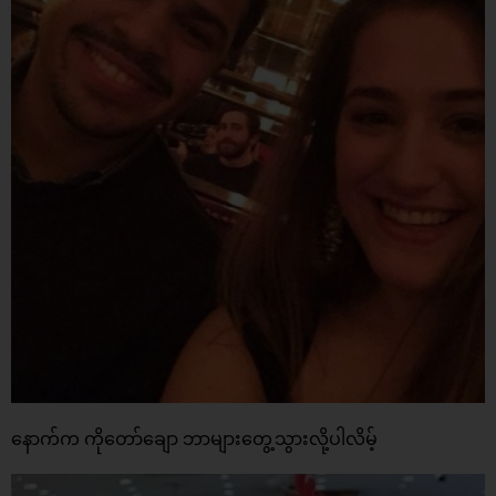
နောက်က ကိုတော်ချော ဘာများတွေ့သွားလို့ပါလိမ့်