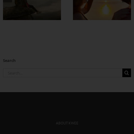
ရတဲ့ အချစ်ရေးတစ်
ခု ဘယ်လို
တည်ဆောက်မလဲ ?
Search
Search
for:
ABOUT KWEE