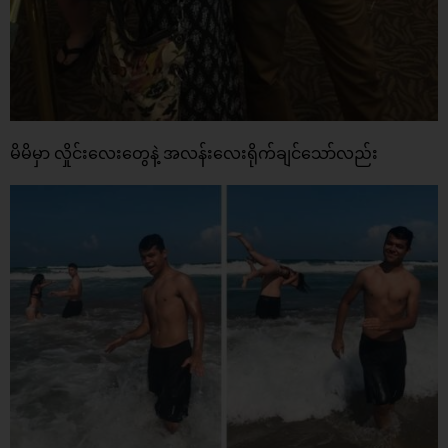
မိမိမှာ လှိုင်းလေးတွေနဲ့ အလန်းလေးရိုက်ချင်သော်လည်း