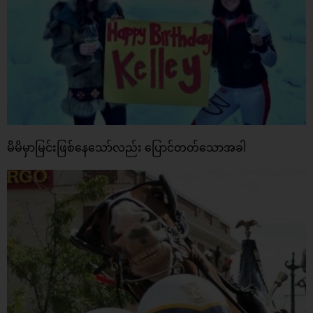
မိမိမှာမြင်းဖြစ်နေသော်လည်း ပြောင်တတ်သောအခါ