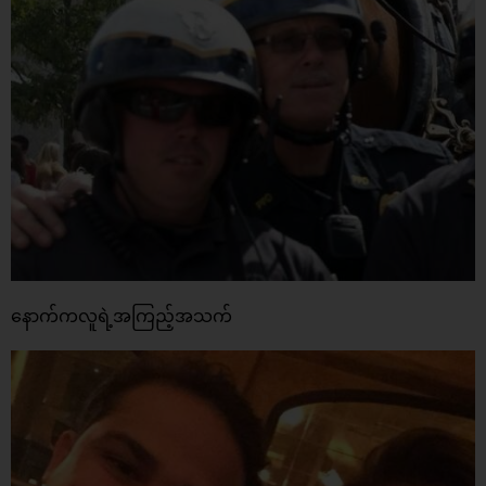
နောက်ကလူရဲ့အကြည့်အသက်