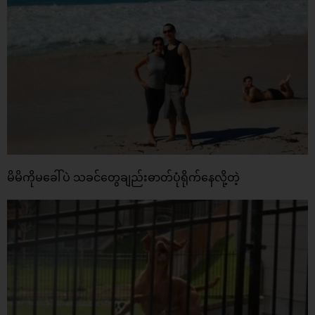
မိမိကိုမခေါ်ပဲ သခင်တွေချည်းဓာတ်ပုံရိုက်နေလို့တဲ့