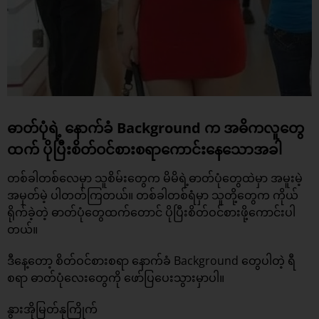
ဓာတ်ပုံရဲ့ နောက်ခံ Background က အဓိကလူတွေ
ထက် ပိုပြီးစိတ်ဝင်စားစရာကောင်းနေသောအခါ
တစ်ခါတစ်လေမှာ သူစိမ်းတွေက မိမိရဲ့ဓာတ်ပုံတွေထဲမှာ အမူးမဲ့
အမှတ်မဲ့ ပါတတ်ကြတယ်။ တစ်ခါတစ်ရံမှာ သူတို့တွေက ကိုယ်
ရိုက်ခဲ့တဲ့ ဓာတ်ပုံတွေထက်တောင် ပိုပြီးစိတ်ဝင်စားဖို့ကောင်းပါ
တယ်။
ဒီနေ့တော့ စိတ်ဝင်စားစရာ နောက်ခံ Background တွေပါတဲ့ ရီ
စရာ ဓာတ်ပုံလေးတွေကို ဖော်ပြပေးသွားမှာပါ။
နွားအိုမြတ်နုကြိုက်