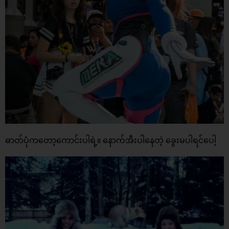
ဓာတ်ပုံကတော့ကောင်းပါရဲ့။ နောက်အီးပါနေတဲ့ ခွေးမပါရင်ပေါ့