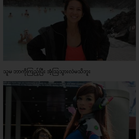
သူမ ဘာကိုကြည့်ပြီး အံ့ဩသွားလဲမသိဘူး