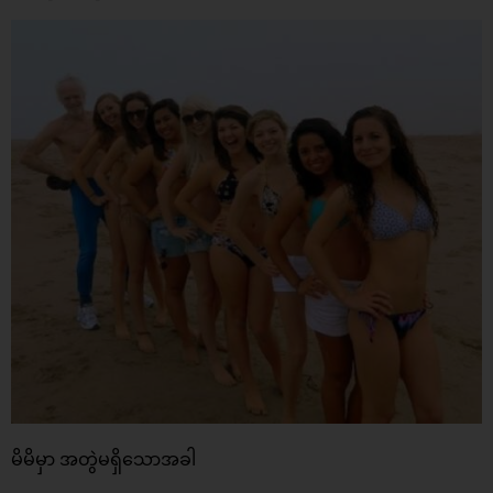
မိမိမှာ အတွဲမရှိသောအခါ