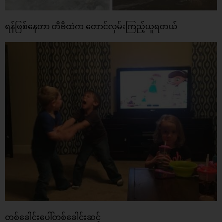
ရန်ဖြစ်နေတာ တီဗီထဲက တောင်လှမ်းကြည့်ယူရတယ်
တစ်ခေါင်းပေါ်တစ်ခေါင်းဆင့်