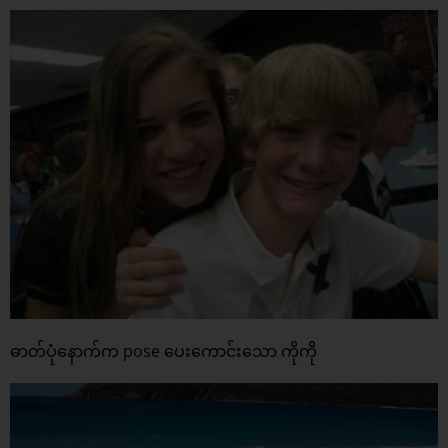
ဓာတ်ပုံနောက်က pose ပေးကောင်းသော ကိုကို