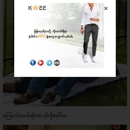
ကြောက်တယ်ဆိုတာ ဒါကိုခေါ်တာ