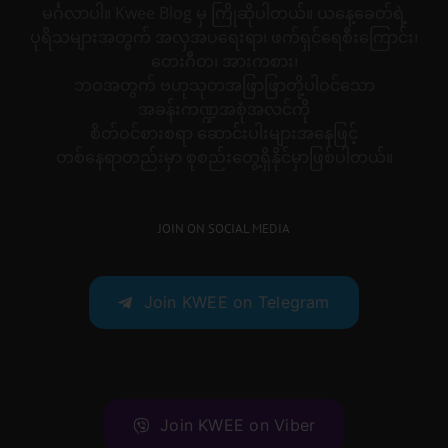
မင်္ဂလာပါ။ Kwee Blog မှ ကြိုဆိုပါတယ်။ ယနေ့ခေတ်ရဲ့
ပုရိသများအတွက် အလှအပရေးရာ၊ ဖက်ရှင်ရေစီးကြောင်း၊
တေးဂီတ၊ အားကစား၊
ဘဝအတွက် ဗဟုသုတအဖြာဖြာတို့ပါဝင်သော
အခန်းကဏ္ဍအစုံအလင်ကို
စိတ်ဝင်စားစရာ ဆောင်းပါးများအနေဖြင့်
တစ်နေရာတည်းမှာ စုစည်းတွေ့ရှိနိုင်မှာဖြစ်ပါတယ်။
JOIN ON SOCIAL MEDIA
Join KWEE on Telegram
Join KWEE on Viber