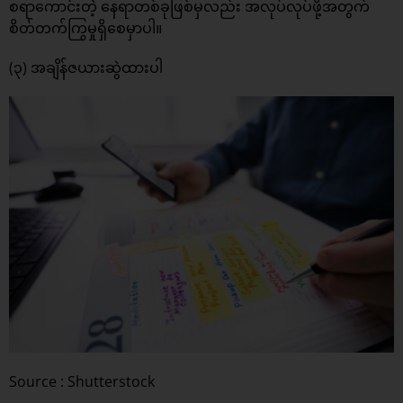
စရာကောင်းတဲ့ နေရာတစ်ခုဖြစ်မှလည်း အလုပ်လုပ်ဖို့အတွက်
စိတ်တက်ကြွမှုရှိစေမှာပါ။
(၃) အချိန်ဇယားဆွဲထားပါ
Source : Shutterstock