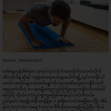
Source : Shutterstock
တစ်နေ့ကုန်အိမ်မှာပဲ အလုပ်လုပ်လိုက် စားလိုက်သောက်လိုက်
အိပ်လိုက်နဲ့ ဆိုရင် ကျန်းမာရေးသေချာပေါက်ချို့ယွင်းလာနိုင်ပါ
တယ်။ အထိုင်များတဲ့အခါခန္ဓာကိုယ်မှာအဆီတွေစုလာနိုင်သလို
အညောင်းမိတဲ့ ဝေဒနာမျိုးတွေလည်းကြုံတွေ့လာနိုင်ပါတယ်။ဒါ
ကြောင့် ကိုယ်လက်လှုပ်ရှားမှုမဖြစ်မနေလုပ်သင့်ပါတယ်။
ညနေခင်း ရေချိုးခါနီးအချိန်မှာ ၁ နာရီလောက်အချိန်ပေးပြီး အိမ်
မှာပဲ YouTube ကနေ Tutorial ဗီဒီယိုလေးတွေကြည့်ပြီး ကိုယ်