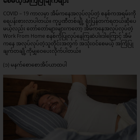
စေမယ့်အကြံပြုချက်များ
COVID – 19 ကာလမှာ အိမ်ကနေအလုပ်လုပ်တဲ့ စနစ်ကအရမ်းကို
ရေပန်းစားလာပါတယ်။ ကုပ္မဏီတစ်ချို့ ရုံးပြန်တက်ရတယ်ဆိုပေ
မယ့်လည်း တော်တော်များများကတော့ အိမ်ကနေအလုပ်လုပ်တဲ့
Work From Home စနစ်ကိုပြုလုပ်နေကြဆဲပါ။ဒါကြောင့် အိမ်
ကနေ အလုပ်လုပ်တဲ့သူတိုင်းအတွက် အသုံးဝင်စေမယ့် အကြံပြု
ချက်တချို့ကိုမျှဝေပေးလိုက်ပါတယ်။
(၁) မနက်စောစောအိပ်ယာထပါ