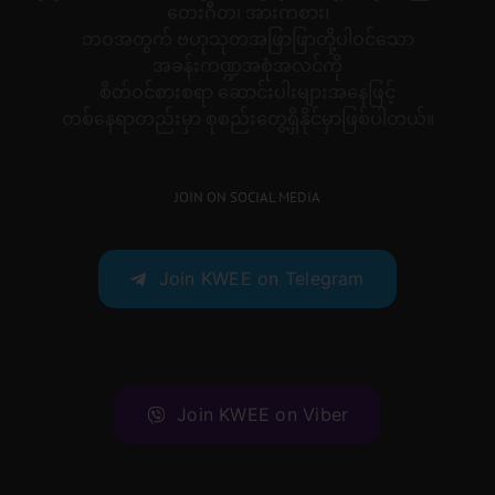
တေးဂီတ၊ အားကစား၊
ဘဝအတွက် ဗဟုသုတအဖြာဖြာတို့ပါဝင်သော
အခန်းကဏ္ဍအစုံအလင်ကို
စိတ်ဝင်စားစရာ ဆောင်းပါးများအနေဖြင့်
တစ်နေရာတည်းမှာ စုစည်းတွေ့ရှိနိုင်မှာဖြစ်ပါတယ်။
JOIN ON SOCIAL MEDIA
Join KWEE on Telegram
Join KWEE on Viber