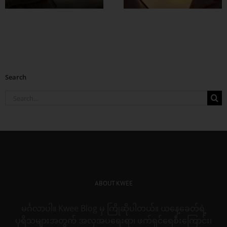
Search
Search
for:
ABOUT KWEE
မင်္ဂလာပါ။ Kwee Blog မှ ကြိုဆိုပါတယ်။ ယနေ့ခေတ်ရဲ့
ပုရိသများအတွက် အလှအပရေးရာ၊ ဖက်ရှင်ရေစီးကြောင်း၊