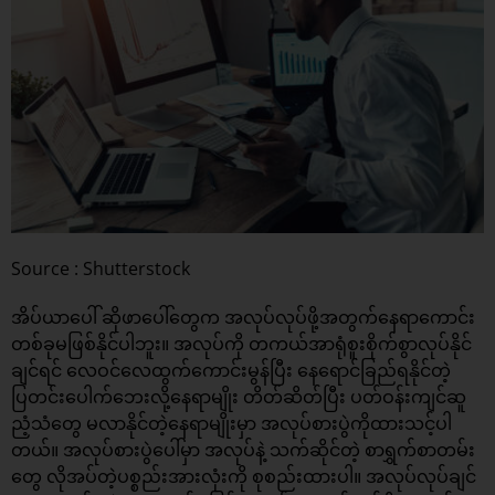
Source : Shutterstock
အိပ်ယာပေါ် ဆိုဖာပေါ်တွေက အလုပ်လုပ်ဖို့အတွက်နေရာကောင်း
တစ်ခုမဖြစ်နိုင်ပါဘူး။ အလုပ်ကို တကယ်အာရုံစူးစိုက်စွာလုပ်နိုင်
ချင်ရင် လေဝင်လေထွက်ကောင်းမွန်ပြီး နေရောင်ခြည်ရနိုင်တဲ့
ပြတင်းပေါက်ဘေးလို့နေရာမျိုး တိတ်ဆိတ်ပြီး ပတ်ဝန်းကျင်ဆူ
ညံ့သံတွေ မလာနိုင်တဲ့နေရာမျိုးမှာ အလုပ်စားပွဲကိုထားသင့်ပါ
တယ်။ အလုပ်စားပွဲပေါ်မှာ အလုပ်နဲ့ သက်ဆိုင်တဲ့ စာရွှက်စာတမ်း
တွေ လိုအပ်တဲ့ပစ္စည်းအားလုံးကို စုစည်းထားပါ။ အလုပ်လုပ်ချင်