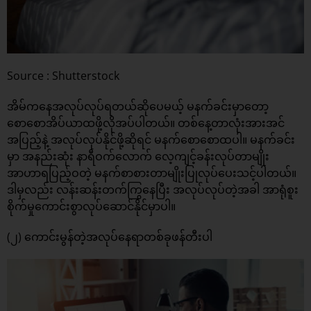
Source : Shutterstock
အိမ်ကနေအလုပ်လုပ်ရတယ်ဆိုပေမယ့် မနက်ခင်းမှာတော့
စောစောအိပ်ယာထဖို့လိုအပ်ပါတယ်။ တစ်နေ့တာလုံးအားအင်
အပြည့်နဲ့ အလုပ်လုပ်နိုင်ဖို့ဆိုရင် မနက်စောစောထပါ။ မနက်ခင်း
မှာ အနည်းဆုံး နာရီဝက်လောက် လေ့ကျင့်ခန်းလုပ်တာမျိုး
အာဟာရပြည့်ဝတဲ့ မနက်စာစားတာမျိုးပြုလုပ်ပေးသင့်ပါတယ်။
ဒါမှလည်း လန်းဆန်းတက်ကြွနေပြီး အလုပ်လုပ်တဲ့အခါ အာရုံစူး
စိုက်မှုကောင်းစွာလုပ်ဆောင်နိုင်မှာပါ။
(၂) ကောင်းမွန်တဲ့အလုပ်နေရာတစ်ခုဖန်တီးပါ