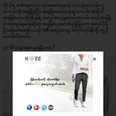
ကိုယ့်ရဲ့ တစ်နေ့တာမှာ လုပ်ဆောင်ရမယ့် လုပ်ငန်းတာဝန်တွေ
အားလုံးကို အချိန်ခွဲပြီး အချိန်ဇယားတခုဆွဲထားပါ။ အဆိုပါ
အချိန်ဇယားကိုကိုယ့်ရဲ့ အလုပ်စားပွဲမှာကပ်ထားပါ။ ဘယ်အချိန်
မှာဘာလုပ်ရမယ့်ဆိုတဲ့ အချိန်ဇယားတစ်ခုရှိခြင်းက အလုပ်ပိုမို
ပြီးမြောက်စေနိုင်သလို အစီအစဉ်တကျ အလုပ်လုပ်နိုင်ဖို့ ကူညီ
ပေးပါလိမ့်မယ်။
(၄) သီးသန့်အနားယူချိန်ထားပါ