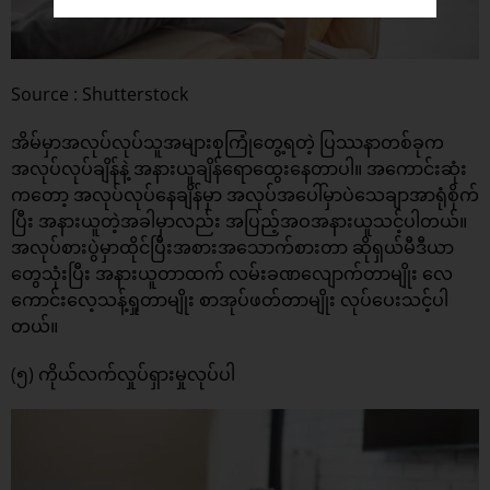
Source : Shutterstock
အိမ်မှာအလုပ်လုပ်သူအများစုကြုံတွေ့ရတဲ့ ပြဿနာတစ်ခုက
အလုပ်လုပ်ချိန်နဲ့ အနားယူချိန်ရောထွေးနေတာပါ။ အကောင်းဆုံး
ကတော့ အလုပ်လုပ်နေချိန်မှာ အလုပ်အပေါ်မှာပဲသေချာအာရုံစိုက်
ပြီး အနားယူတဲ့အခါမှာလည်း အပြည့်အဝအနားယူသင့်ပါတယ်။
အလုပ်စားပွဲမှာထိုင်ပြီးအစားအသောက်စားတာ ဆိုရှယ်မီဒီယာ
တွေသုံးပြီး အနားယူတာထက် လမ်းခဏလျောက်တာမျိုး လေ
ကောင်းလေ့သန့်ရှုတာမျိုး စာအုပ်ဖတ်တာမျိုး လုပ်ပေးသင့်ပါ
တယ်။
(၅) ကိုယ်လက်လှုပ်ရှားမှုလုပ်ပါ