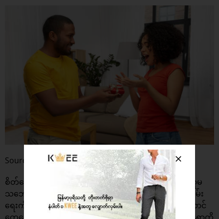
Source : Shutterstock
စိတ်ကောက်နေတဲ့ ချစ်သူကောင်မလေးကိုချော့ဖို့အတွက် သူမ
သဘောကျစေမယ့် အရာလေးတွေနဲ့ ကိုယ်ဘက်စက ငြိမ်းချမ်း
ရေးကိုပြန်ယူသင့်ပါတယ်။ တခြားကြီးကြီးမားမား လက်ဆောင်
တွေပေးနိုင်မှမဟုတ်ပါဘူး။ သူမကိုကြိုမပြောပဲ သူမရှိတဲ့နေရာကို