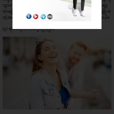
သွားလိုက်တာမျိုး ရောင်စုံစက္ကူလေးတွေပေါ်မှာ စာရေးပြီးချော့
တာမျိုး ဆိုရှယ်မီဒီယာမှာ စုံတွဲဓာတ်ပုံလေးတင်ပြီးချော့တာမျိုး စ
တဲ့အရာလေးတွေနဲ့ သူမကို စိတ်ဆိုးပြေအောင်ချော့လို့ရပါတယ်။
(၄) ရယ်စရာလေးတွေပြောပြပါ