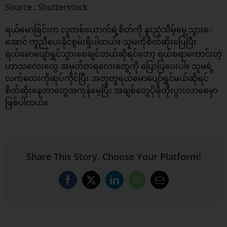
Source : Shutterstock
ရယ်မောခြင်းက လူတစ်ယောက်ရဲ့စိတ်ကို နူးညံ့သိမ့်မွေ့သွားေ
အောင် ကူညီပေးနိုင်စွမ်းရှိပါတယ်။ သူမကိုစိတ်ဆိုးပြေပြီး
ရယ်မောပျော်ရွှင်သွားစေချင်တယ်ဆိုရင်တော့ ရယ်စရာကောင်းတဲ့
ဟာသလေးတွေ အမှတ်တရလေးတွေကို ပြောပြပေးပါ။ သူမရဲ့
လက်လေးကိုဆုပ်ကိုင်ပြီး အတူတူရယ်မောပျော်ရွှင်မယ်ဆိုရင်
စိတ်ဆိုးနေတာတွေအကုန်မေ့ပြီး အချစ်တွေပိုမိုတိုးပွားလာစေမှာ
ဖြစ်ပါတယ်။
Share This Story, Choose Your Platform!
Facebook
X
LinkedIn
WhatsApp
Email