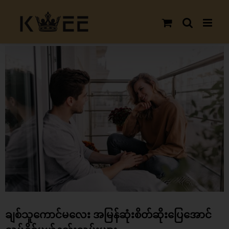
Skip
to
content
View
Larger
Image
ချစ်သူကောင်မလေး အမြန်ဆုံးစိတ်ဆိုးပြေအောင်