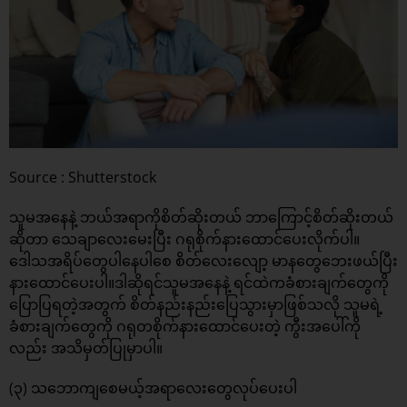
Source : Shutterstock
သူမအနေနဲ့ ဘယ်အရာကိုစိတ်ဆိုးတယ် ဘာကြောင့်စိတ်ဆိုးတယ်
ဆိုတာ သေချာလေးမေးပြီး ဂရုစိုက်နားထောင်ပေးလိုက်ပါ။
ဒေါသအရိပ်တွေပါနေပါစေ စိတ်လေးလျော့ မာနတွေဘေးဖယ်ပြီး
နားထောင်ပေးပါ။ဒါဆိုရင်သူမအနေနဲ့ ရင်ထဲကခံစားချက်တွေကို
ပြောပြရတဲ့အတွက် စိတ်နည်းနည်းပြေသွားမှာဖြစ်သလို သူမရဲ့
ခံစားချက်တွေကို ဂရုတစိုက်နားထောင်ပေးတဲ့ ကွီးအပေါ်ကို
လည်း အသိမှတ်ပြုမှာပါ။
(၃) သဘောကျစေမယ့်အရာလေးတွေလုပ်ပေးပါ