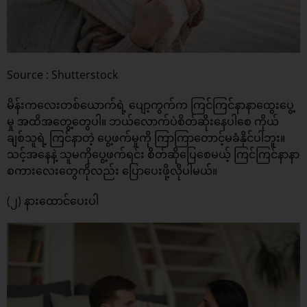
Source : Shutterstock
မိန်းကလေးတစ်ယောက်ရဲ့ ပျော့ကွက်က ကြင်ကြင်နာနာထွေးပွေ့
မှု အထိအတွေ့တွေပါ။ ဘယ်လောက်ပဲစိတ်ဆိုးနေပါစေ ကိုယ်
ချစ်သူရဲ့ ကြင်နာတဲ့ ပွေ့ဖက်မှုကို ကြာကြာတောင့်မခံနိုင်ပါဘူး။
သင့်အနေနဲ့ သူမကိုပွေ့ဖက်ရင်း စိတ်ဆိုပြေစေမယ့် ကြင်ကြင်နာနာ
စကားလေးတွေကိုလည်း ပြောပေးဖို့လိုပါမယ်။
(၂) နားထောင်ပေးပါ