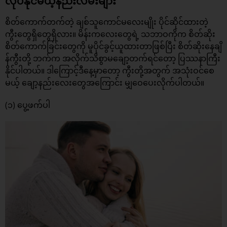
လုပ်နိုင်မယ့်နည်းလမ်းများ
စိတ်ကောက်တက်တဲ့ ချစ်သူကောင်မလေးမျိုး ပိုင်ဆိုင်ထားတဲ့
ကွီးတွေရှိတွေရှိလား။ မိန်းကလေးတွေရဲ့ သဘာဝကိုက စိတ်ဆိုး
စိတ်ကောက်ခြင်းတွေကို မူပိုင်ခွင့်ယူထားတာဖြစ်ပြီး စိတ်ဆိုးနေချိ
န်ကွီးတို့ ဘက်က အလိုက်သိစွာမချော့တက်ရင်တော့ ပြဿနာကြီး
နိုင်ပါတယ်။ ဒါကြောင့်ဒီနေ့မှာတော့ ကွီးတို့အတွက် အသုံးဝင်စေ
မယ့် ချော့နည်းလေးတွေအကြောင်း မျှဝေပေးလိုက်ပါတယ်။
(၁) ပွေ့ဖက်ပါ