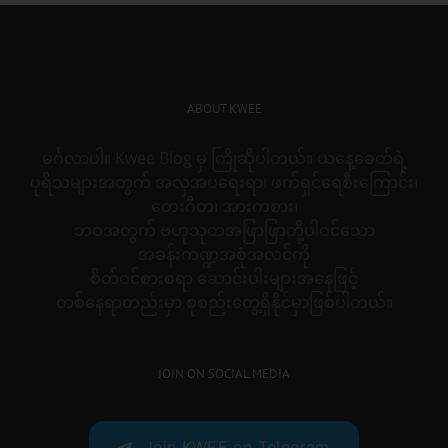
ABOUT KWEE
မင်္ဂလာပါ။ Kwee Blog မှ ကြိုဆိုပါတယ်။ ယနေ့ခေတ်ရဲ့
ပုရိသများအတွက် အလှအပရေးရာ၊ ဖက်ရှင်ရေစီးကြောင်း၊
တေးဂီတ၊ အားကစား၊
ဘဝအတွက် ဗဟုသုတအဖြာဖြာတို့ပါဝင်သော
အခန်းကဏ္ဍအစုံအလင်ကို
စိတ်ဝင်စားစရာ ဆောင်းပါးများအနေဖြင့်
တစ်နေရာတည်းမှာ စုစည်းတွေ့ရှိနိုင်မှာဖြစ်ပါတယ်။
JOIN ON SOCIAL MEDIA
Join KWEE on Telegram