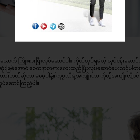
လောက် ကြိုးစားပြီးလုပ်ဆောင်ပါ။ ကိုယ်လုပ်ရမယ့် လုပ်ငန်းဆောင
်ဆုံးဖြစ်အောင် စေတနာတရားလေးထည့်ပြီးလုပ်ဆောင်ပေးသင့်ပါတ
ထားတယ်ဆိုတာ မမေ့ပါနဲ့။ ကုပ္မဏီရဲ့အကျိုးဟာ ကိုယ့်အကျိုးလို့ပင်
လုပ်ဆောင်ကြည့်ပါ။