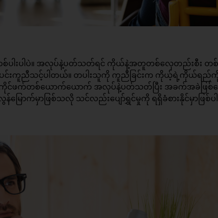
်ပါးပါပဲ။ အလုပ်နဲ့ပတ်သတ်ရင် ကိုယ်နဲ့အတူတစ်လှေတည်းစီး တစ်
ပင်းကူညီသင့်ပါတယ်။ တပါးသူကို ကူညီခြင်းက ကိုယ့်ရဲ့ကိုယ်ရည်ကိ
ော်ကိုင်ဖက်တစ်ယောက်ယောက် အလုပ်နဲ့ပတ်သတ်ပြီး အခက်အခဲဖြစ်န
က်မှာဖြစ်သလို သင်လည်းပျော်ရွှင်မှုကို ရရှိခံစားနိုင်မှာဖြစ်