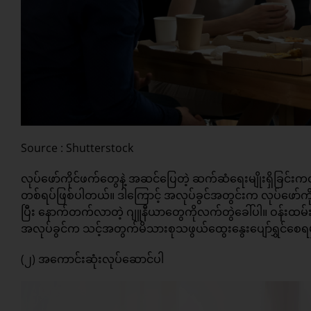
Source : Shutterstock
လုပ်ဖော်ကိုင်ဖက်တွေနဲ့ အဆင်ပြေတဲ့ ဆက်ဆံရေးမျိုးရှိခြင်
တစ်ရပ်ဖြစ်ပါတယ်။ ဒါကြောင့် အလုပ်ခွင်အတွင်းက လုပ်ဖော်က
ပြီး နောက်တက်လာတဲ့ ဂျူနီယာတွေကိုလက်တွဲခေါ်ပါ။ ဝန်းထမ်းအ
အလုပ်ခွင်က သင့်အတွက်မိသားစုသဖွယ်ထွေးနွေးပျော်ရွှင်စေရ
(၂) အကောင်းဆုံးလုပ်ဆောင်ပါ