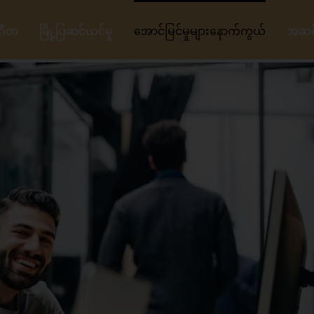
ဂီတ
မြို့ပြဆင်ယင်မှု
အောင်မြင်မှုများနောက်ကွယ်
အဆင့်