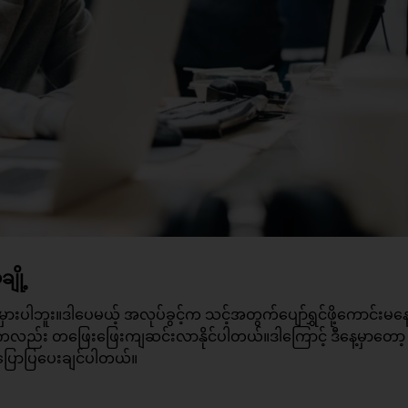
ျို့
ါဘူး။ဒါပေမယ့် အလုပ်ခွင့်က သင့်အတွက်ပျော်ရွှင်ဖို့ကောင်းမန
ေကလည်း တဖြေးဖြေးကျဆင်းလာနိုင်ပါတယ်။ဒါကြောင့် ဒီနေ့မှာတော့
ိုပြောပြပေးချင်ပါတယ်။