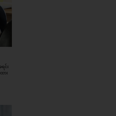
အရင်း
ုထား