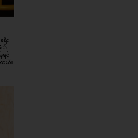
ခရီး
ုယ်
ေရင်
ပါတယ်။