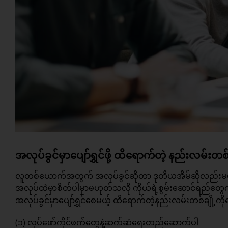
အလုပ်ခွင်မှာပျော်ရွှင်ဖို့ ထိရောက်တဲ့ နည်းလမ်းတစ်ခ
လူတစ်ယောက်အတွက် အလုပ်ခွင်ဆိုတာ ဒုတိယအိမ်ဆိုလည်းမမှားပ
အလုပ်ထဲမှာစိတ်ပါမှာမဟုတ်သလို ကိုယ်ရဲ့စွမ်းဆောင်ရည်တွ
အလုပ်ခွင်မှာပျော်ရွှင်စေမယ့် ထိရောက်တဲ့နည်းလမ်းတစ်ချို့က
(၁) လုပ်ဖော်ကိုင်ဖက်တွေနဲ့ဆက်ဆံရေးတည်ဆောက်ပါ