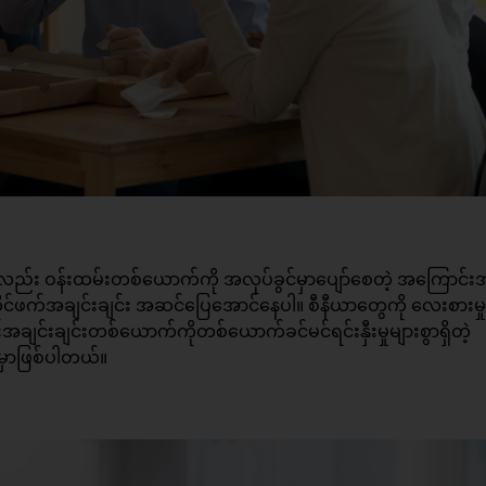
းကလည်း ဝန်းထမ်းတစ်ယောက်ကို အလုပ်ခွင်မှာပျော်စေတဲ့ အကြောင်း
ိုင်ဖက်အချင်းချင်း အဆင်ပြေအောင်နေပါ။ စီနီယာတွေကို လေးစားမှ
ချင်းချင်းတစ်ယောက်ကိုတစ်ယောက်ခင်မင်ရင်းနှီးမှုများစွာရှိတဲ့
မှာဖြစ်ပါတယ်။