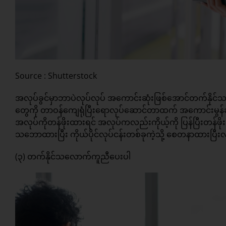
Source : Shutterstock
အလုပ်ခွင်မှာဘာပဲလုပ်လုပ် အကောင်းဆုံးဖြစ်အောင်တက်နိုင်သ
တွေကို တာဝန်ကျေရုံပြီးရောလုပ်ဆောင်တာထက် အကောင်းမွန
အလုပ်ကိုတန်ဖိုးထားရင် အလုပ်ကလည်းကိုယ့်ကို ပြန်ပြီးတန်ဖိုး
သဘောထားပြီး ကိုယ်ပိုင်လုပ်ငန်းတစ်ခုကဲ့သို့ စေတနာထားပြီး
(၃) တက်နိုင်သလောက်ကူညီပေးပါ