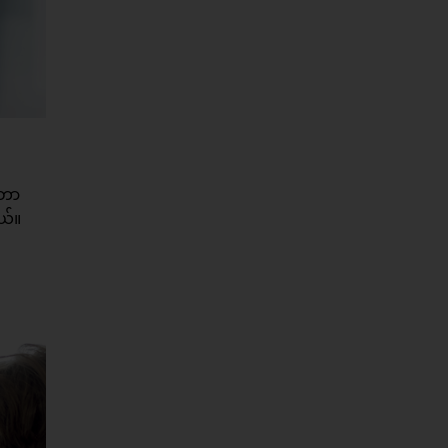
်တာ
ယ်။