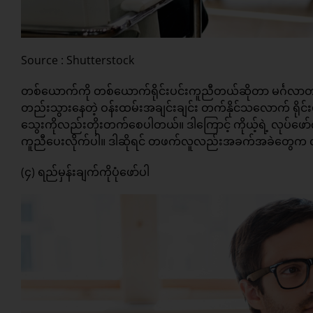
Source : Shutterstock
တစ်ယောက်ကို တစ်ယောက်ရိုင်းပင်းကူညီတယ်ဆိုတာ မင်္ဂလာတစ
တည်းသွားနေတဲ့ ဝန်းထမ်းအချင်းချင်း တက်နိုင်သလောက် ရိုင်း
သွေးကိုလည်းတိုးတက်စေပါတယ်။ ဒါကြောင့် ကိုယ့်ရဲ့ လုပ်ဖ
ကူညီပေးလိုက်ပါ။ ဒါဆိုရင် တဖက်လူလည်းအခက်အခဲတွေက လွန်မြော
(၄) ရည်မှန်းချက်ကိုပုံဖော်ပါ