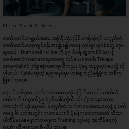
Photo: Muscle & Fitness
လက်မောင်းအရွယ်အစား အကြီးဆုံး ဖြစ်လာဖို့ဆိုရင် မတူညီတဲ့
လက်မောင်းလေ့ကျင့်ခန်းအမျိုးမျိုးကနေ လှုပ်ရှားမှုပုံစံတွေ လုပ်
ရတာပါ။ Dumbbell Incline ကို ၄၅ ဒီဂရီ ဆွဲတာ EZ bar နဲ့
လက်မောင်းကစားပေးရတာတွေ လုပ်ပေးရမှာပါ။ Triceps
အတွက်ဆိုရင် ကြိုးဆွဲကစားမှုကိုလည်း ပုံမှန် ထည့်လုပ်ပေးဖို့ လို
ပါတယ်။ Cable ဆွဲတဲ့ နည်းစနစ်မှာ ဟန်ချက်ညီမှုရှိဖို့က အဓိက
ဖြစ်ပါတယ်။
နောက်တစ်ခုက လက်အနေအထားကို ပြောင်းတာပါ။ လက်ကို
ပက်လက် ၊ မှောက်ခုံနဲ့ ပုံမှန်ဒေါင်လိုက် သုံးမျိုးအနေအထား
အားလုံးကို သုံးရမှာပါ။ မတူညီတဲ့ လက်အနေအထားတွေနဲ့ ၄ ပတ်
ကနေ ၆ ပတ်အတွင်း ကစားပေးရင် ပုံမှန်ကစားတာထက် သိသာ
ပါလိမ့်မယ်။ နောက်တစ်ခုက Training လုပ်တဲ့ အကြိမ်ရေကိူ
လည်း တိုးပေးသွားဖို့ လိုပါတယ်။