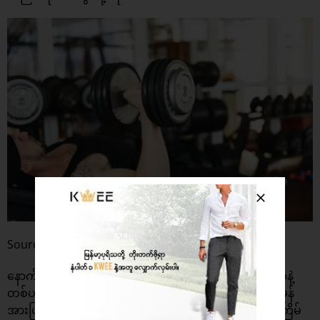
Source : Freepik
နောက်တစ်ခုက လက်ကစားတဲ့ ပုံစံနဲ့ အကြိမ်ရေကို တစ်ပတ်နဲ့
တစ်ပတ် အတိုးအလျှော့ပုံမှန် လုပ်ပေးရမှာ ဖြစ်ပါတယ်။ ပုံမှန်
အားဖြင့် အနည်းဆုံး ကစားတဲ့ ၄ ကြိမ်ကနေ အများဆုံး အကြိမ်