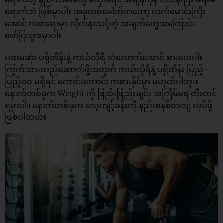
ရောက်ဘဲ ဖြစ်မှာပါ။ အခုတစ်ခေါက်ကတော့ လက်မောင်းကြီး
အောင် ကစားရာမှာ လိုက်နာသင့်တဲ့ အချက်တွေအကြောင်း
ဖော်ပြသွားမှာပါ။
ပထမဆုံး ပရိုတိန်းနဲ့ ကယ်လိုရီ လုံလောက်အောင် စားပေးပါ။
ကြွက်သားတည်ဆောက်ဖို့အတွက် ကယ်လိုရီနဲ့ ပရိုတိန်း ပြည့်
ပြည့်ဝဝ မရှိရင် ကောင်းကောင်း ကစားနိုင်မှာ မဟုတ်ပါဘူး။
နောက်တစ်ခုက Weight ကို ဖြည်းဖြည်းချင်း အကြိမ်ရေ တိုးတင်
ရမှာပါ။ နောက်တစ်ခုက လေ့ကျင့်ခန်းကို နည်းစနစ်တကျ လုပ်ဖို့
ဖြစ်ပါတယ်။