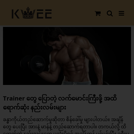
Skip
to
content
View
Larger
Image
Trainer တွေ ပြောတဲ့ လက်မောင်းကြီးဖို့ အထိ
ရောက်ဆုံး နည်းလမ်းများ
ခန္ဓာကိုယ်တည်ဆောက်မှုဆိုတာ စိန်ခေါ်မှု များပါတယ်။ အချိန်
တွေ ပေးပြီး အားနဲ့ မာန်နဲ့ တည်ဆောက်ရတာပါ။ တကယ်လို့ ထိ
ရောက်တဲ့ နည်းလမ်းတွေ မသုံးမိရင် အချိန်ကုန် ပင်ပန်းပြီး ခရီးမ