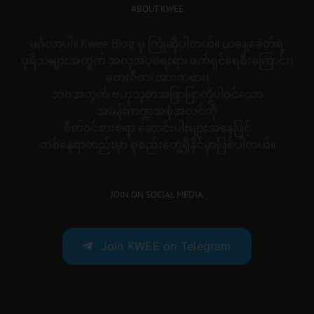
ABOUT KWEE
မင်္ဂလာပါ။ Kwee Blog မှ ကြိုဆိုပါတယ်။ ယနေ့ခေတ်ရဲ့
ပုရိသများအတွက် အလှအပရေးရာ၊ ဖက်ရှင်ရေစီးကြောင်း၊
တေးဂီတ၊ အားကစား၊
ဘဝအတွက် ဗဟုသုတအဖြာဖြာတို့ပါဝင်သော
အခန်းကဏ္ဍအစုံအလင်ကို
စိတ်ဝင်စားစရာ ဆောင်းပါးများအနေဖြင့်
တစ်နေရာတည်းမှာ စုစည်းတွေ့ရှိနိုင်မှာဖြစ်ပါတယ်။
JOIN ON SOCIAL MEDIA
Join KWEE on Telegram