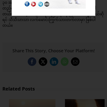
၃၀ အထိ အပြောင်းအလဲနဲ့ ကစားပေးတာဟာ ကြွက်သား
တည်ဆောက်မှုမှာ ရလဒ်ကောင်းတွေ ထွက်စေတယ်လို့ ဆိုပါ
တယ်။ ကစားတဲ့ Weight ကိုလည်း တိုးတိုးပြီး ကစားသွားမယ်ဆို
ရင် သိသိသာသာ လက်မောင်းကြွက်သားတက်လာမှာ ဖြစ်ပါ
တယ်။
Share This Story, Choose Your Platform!
Facebook
X
LinkedIn
WhatsApp
Email
Related Posts