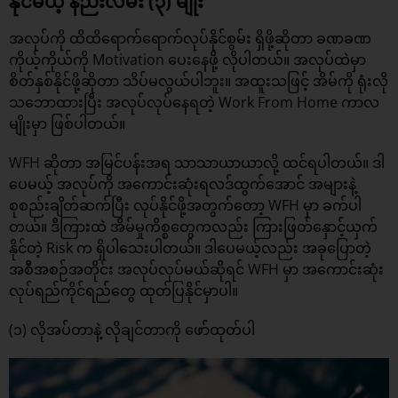
နိုင်မယ့် နည်းလမ်း (၃) မျိုး
အလုပ်ကို ထိထိရောက်ရောက်လုပ်နိုင်စွမ်း ရှိဖို့ဆိုတာ ခဏခဏ
ကိုယ့်ကိုယ်ကို Motivation ပေးနေဖို့ လိုပါတယ်။ အလုပ်ထဲမှာ
စိတ်နှစ်နိုင်ဖို့ဆိုတာ သိပ်မလွယ်ပါဘူး။ အထူးသဖြင့် အိမ်ကို ရုံးလို
သဘောထားပြီး အလုပ်လုပ်နေရတဲ့ Work From Home ကာလ
မျိုးမှာ ဖြစ်ပါတယ်။
WFH ဆိုတာ အမြင်ပန်းအရ သာသာယာယာလို့ ထင်ရပါတယ်။ ဒါ
ပေမယ့် အလုပ်ကို အကောင်းဆုံးရလဒ်ထွက်အောင် အများနဲ့
စုစည်းချိတ်ဆက်ပြီး လုပ်နိုင်ဖို့အတွက်တော့ WFH မှာ ခက်ပါ
တယ်။ ဒီကြားထဲ အိမ်မှုကိစ္စတွေကလည်း ကြားဖြတ်နှောင့်ယှက်
နိုင်တဲ့ Risk က ရှိပါသေးပါတယ်။ ဒါပေမယ့်လည်း အခုပြောတဲ့
အစီအစဉ်အတိုင်း အလုပ်လုပ်မယ်ဆိုရင် WFH မှာ အကောင်းဆုံး
လုပ်ရည်ကိုင်ရည်တွေ ထုတ်ပြနိုင်မှာပါ။
(၁) လိုအပ်တာနဲ့ လိုချင်တာကို ဖော်ထုတ်ပါ