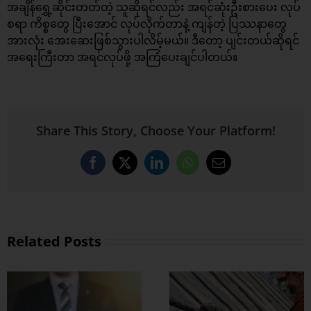
အချိန်‌ရွှေ့ဆိုင်းတတ်တဲ့ သူဆိုရင်လည်း အရင်ဆုံးဦးစားပေး လုပ်
စရာ ကိစ္စတွေ ပြီးအောင် လုပ်လိုက်တာနဲ့ ကျန်တဲ့ ပြဿနာတွေ
အားလုံး အေးဆေးဖြစ်သွားပါလိမ့်မယ်။ ဒီတော့ ပျင်းတယ်ဆိုရင်
အ‌ရေးကြီးတာ အရင်လုပ်ဖို့ အကြံပေးချင်ပါတယ်။
Share This Story, Choose Your Platform!
Facebook
X
LinkedIn
WhatsApp
Email
Related Posts