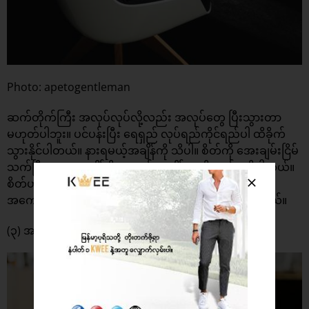
Photo: apetogentleman
ဆက်တိုက်ကြီး အလုပ်လုပ်လို့လည်း အလုပ်တွေ ပြီးသွားတာ
မဟုတ်ပါဘူး။ ပင်ပန်းပြီး ‌ရေရှည် လုပ်ရည်ကိုင်ရည်ပါ ထိခိုက်
သွားနိုင်ပါတယ်။ နားရမယ့်အချိန်ကို သိပါ။ စိတ်ကို အေးချမ်းငြိမ်
သက်ပြီး အနားယူချိန် ပိုရအောင် အချိန်ပေးဖို့လည်း လိုပါတယ်။
စိတ်ဟာ ထက်မြက်နေရင် လုပ်သမျှ အလုပ်အကိုင်တိုင်းမှာ
အကောင်းဆုံး စွမ်းဆောင်ရည်ကို ထုတ်သုံးနိုင်မှာ ဖြစ်ပါတယ်။
(၃) အခက်ဆုံးအလုပ် အရင်လုပ်ပါ