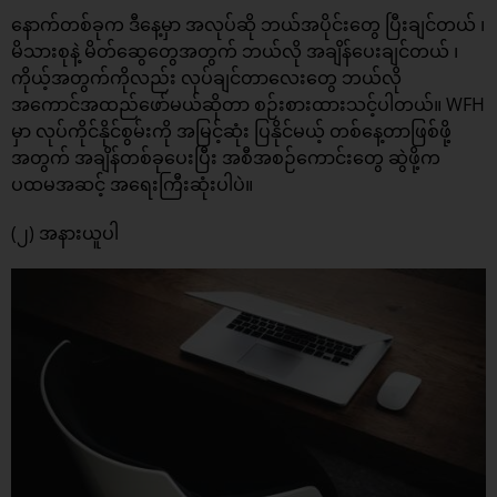
နောက်တစ်ခုက ဒီနေ့မှာ အလုပ်ဆို ဘယ်အပိုင်းတွေ ပြီးချင်တယ် ၊
မိသားစုနဲ့ မိတ်ဆွေတွေအတွက် ဘယ်လို အချိန်ပေးချင်တယ် ၊
ကိုယ့်အတွက်ကိုလည်း လုပ်ချင်တာလေးတွေ ဘယ်လို
အကောင်အထည်ဖော်မယ်ဆိုတာ စဉ်းစားထားသင့်ပါတယ်။ WFH
မှာ လုပ်ကိုင်နိုင်စွမ်းကို အမြင့်ဆုံး ပြနိုင်မယ့် တစ်နေ့တာဖြစ်ဖို့
အတွက် အချိန်တစ်ခုပေးပြီး အစီအစဉ်ကောင်းတွေ ဆွဲဖို့က
ပထမအဆင့် အ‌‌ရေးကြီးဆုံးပါပဲ။
(၂) အနားယူပါ