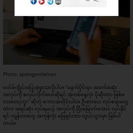
Photo: apetogentleman
မတ်ခ်တွိုင်းပြောခဲ့ဖူးသလိုပါပဲ။ “မနက်ပိုင်းမှာ အခက်ခဲဆုံး
အလုပ်ကို စလုပ်လိုက်မယ်ဆိုရင် အဲ့တစ်နေ့လုံး ပိုဆိုးတာ ဖြစ်မ
လာတော့ဘူး” ဆိုတဲ့ စကားအတိုင်းပါပဲ။ ဦးစားပေး လုပ်စရာတွေ
ထဲက အ‌‌‌ရင်ဆုံး လုပ်ရမယ့် အလုပ်ကို ပြီးမြောက်အောင် လုပ်နိုင်
ရင် ကျန်တာတွေ အကုန်လုံး ဖြေရှင်းတာ လွယ်သွားမှာ ဖြစ်ပါ
တယ်။