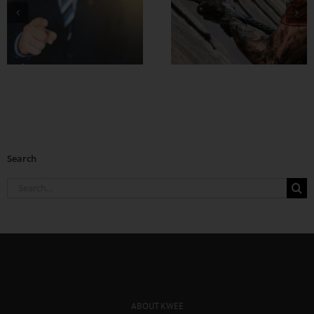
စိတ်မာတဲ့သူတွေက
အရာရာမှာ ခြေတ
လှမ်းသာတယ်
Search
Search
for:
ABOUT KWEE