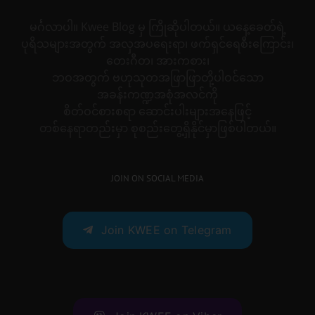
မင်္ဂလာပါ။ Kwee Blog မှ ကြိုဆိုပါတယ်။ ယနေ့ခေတ်ရဲ့
ပုရိသများအတွက် အလှအပရေးရာ၊ ဖက်ရှင်ရေစီးကြောင်း၊
တေးဂီတ၊ အားကစား၊
ဘဝအတွက် ဗဟုသုတအဖြာဖြာတို့ပါဝင်သော
အခန်းကဏ္ဍအစုံအလင်ကို
စိတ်ဝင်စားစရာ ဆောင်းပါးများအနေဖြင့်
တစ်နေရာတည်းမှာ စုစည်းတွေ့ရှိနိုင်မှာဖြစ်ပါတယ်။
JOIN ON SOCIAL MEDIA
Join KWEE on Telegram