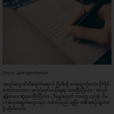
Photo: apetogentleman
အလုပ်တွေ ထိထိရောက်ရောက် ပြီးစီးဖို့ ဘာတွေ လိုမလဲ။ ဝိုင်ဖိုင်
ကောင်းသလား ၊ အလုပ်လုပ်မယ့်နေရာ ထားပြီးပြီလား ၊ အလုပ်
ချိန်ဇယား ဆွဲထားပြီးပြီလား ၊ ဒီနေ့အတွက် ဘာတွေ လုပ်ဖို့ လိုမ
လဲ စတဲ့အချက်တွေလည်း တစ်ခါတည်း ချပြီး အစီအစဉ်ဆွဲထား
ဖို့ လိုပါတယ်။