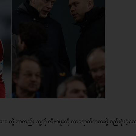
ard တို့ဟာလည်း သူ့ကို လီဗာပူးကို လာရောက်ကစားဖို့ စည်းရုံးခဲ့သ