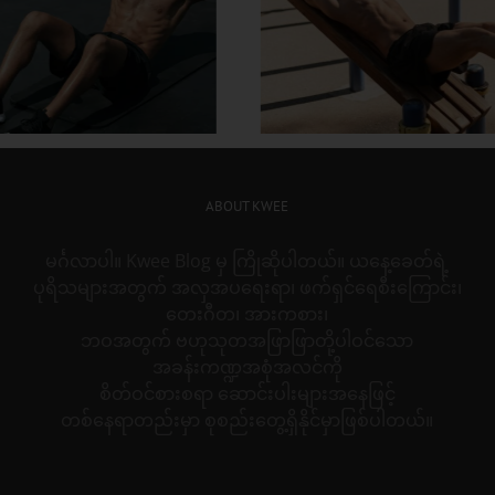
တွင်း လေ့ကျင့်ခန်း တွေနဲ့
အသက်ကြီးတဲ့အထိ 
ိုက်အဆီတွေ ဒီလိုဖြုတ်
လန်း ထဖို့ စိတ်ကူး
ABOUT KWEE
မင်္ဂလာပါ။ Kwee Blog မှ ကြိုဆိုပါတယ်။ ယနေ့ခေတ်ရဲ့
ပုရိသများအတွက် အလှအပရေးရာ၊ ဖက်ရှင်ရေစီးကြောင်း၊
တေးဂီတ၊ အားကစား၊
ဘဝအတွက် ဗဟုသုတအဖြာဖြာတို့ပါဝင်သော
အခန်းကဏ္ဍအစုံအလင်ကို
စိတ်ဝင်စားစရာ ဆောင်းပါးများအနေဖြင့်
တစ်နေရာတည်းမှာ စုစည်းတွေ့ရှိနိုင်မှာဖြစ်ပါတယ်။