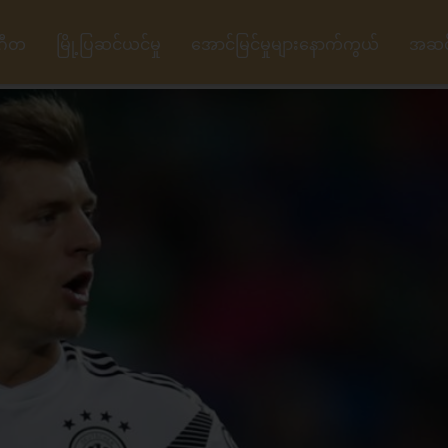
ဂီတ
မြို့ပြဆင်ယင်မှု
အောင်မြင်မှုများနောက်ကွယ်
အဆင့်