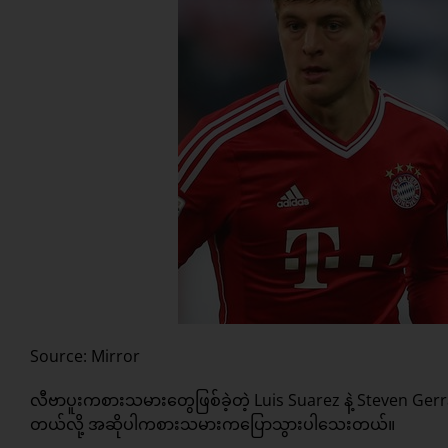
Source: Mirror
လီဗာပူးကစားသမားတွေဖြစ်ခဲ့တဲ့ Luis Suarez နဲ့ Steven Gerr
တယ်လို့ အဆိုပါကစားသမားကပြောသွားပါသေးတယ်။