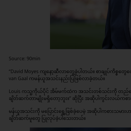
Source: 90min
“David Moyes ကျနော့ဆီလာတွေ့ခဲ့ပါတယ်။ စာချုပ်ကိစ္စတွေတောင
van Gaal ကမန်ယူအသင်းနည်းပြဖြစ်လာခဲ့တယ်။
Louis ကသူ့ကိုယ်ပိုင် အိမ်မက်ထဲက အသင်းတစ်သင်းကို တည်ဆေ
ချိတ်ဆက်တာမျိုးမရှိတော့ဘူး။” ဆိုပြီး အဆိုပါကွင်းလယ်က
မန်ယူအသင်းကို မပြောင်းရွှေ့ဖြစ်ခဲ့ပေမဲ့ အဆိုပါကစားသမား
ချိတ်ဆက်မူတွေ ပြုလုပ်ခဲ့ပါသေးတယ်။