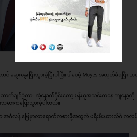
် ဆွေးနွေးပြီးသွားခဲ့ပြီးပါပြီ။ ဒါပေမဲ့ Moyes အထုတ်ခံရပြီး Lo
ာက်ချင်ခဲ့တာ။ အဲ့နောက်ပိုင်းတော့ မန်ယူအသင်းကနေ ကျနော့ကို
စားသမားကပြောသွားခဲ့ပါတယ်။
ဟာ အင်္ဂလန် မြေမှာလာရောက်ကစားဖို့အတွက် ပရီးမီးယားလိဂ် ကလပ်