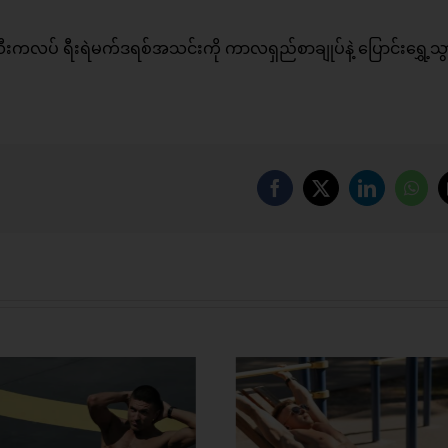
်သီးကလပ် ရီးရဲမက်ဒရစ်အသင်းကို ကာလရှည်စာချုပ်နဲ့ ပြောင်းရွှေ့သွာ
Facebook
X
LinkedIn
Wha