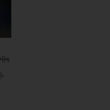
ာခြေချ
်း