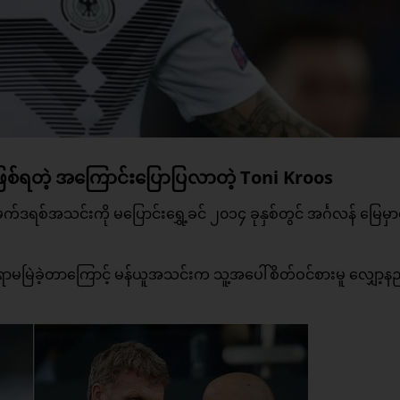
ဖြစ်ရတဲ့ အကြောင်းပြောပြလာတဲ့ Toni Kroos
က်ဒရစ်အသင်းကို မပြောင်းရွှေ့ခင် ၂၀၁၄ ခုနှစ်တွင် အင်္ဂလန် မြေမှ
မြဲခဲ့တာကြောင့် မန်ယူအသင်းက သူ့အပေါ်စိတ်ဝင်စားမူ လျှော့နည