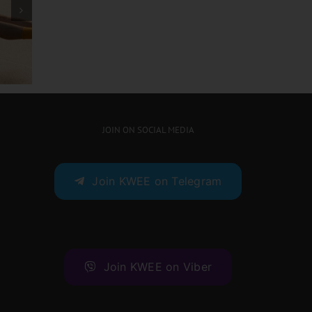
သမင်လား ကျားလား အဖြေ
ဖလန်းဖ
ပေါ်မယ့် ချဲလ်ဆီးနဲ့ လီဗာပူးတို့
ရှိလား
ထိပ်တိုက်တွေ့ဆုံပွဲ
JOIN ON SOCIAL MEDIA
Join KWEE on Telegram
Join KWEE on Viber