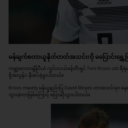
မန်ချက်စတာယူနိုတ်တတ်အသင်းကို မပြောင်းရွှေ့
ကမ္ဘာ့ဖလားချိန်ပီယံ ကွင်းလယ်ဖန်တီးရှင် Toni Kroos ဟာ ရီရဲမ
ဖို့အလွန်ပဲ နီးစပ်ခဲ့ဖူးပါတယ်။
Kroos ကတော့ မန်ယူနည်းပြ David Moyes ဟာအသင်းမှာ နေရာမ
သွားခဲ့တာဖြစ်ကြောင့် ပြောဆိုသွားပါတယ်။