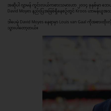
အဆိုပါ ဂျာမန် ကွင်းလယ်ကစားသမားဟာ ၂၀၁၄ ခုနှစ်မှာ ဘေယန
David Moyes နည်းပြအဖြစ်ရှိနေစဉ်တွင် Kroos ဟာမန်ယူအသင်း
ဒါပေမဲ့ David Moyes နေရာမှာ Louis van Gaal ကိုအစားထိုးလိ
သွားပါတော့တယ်။