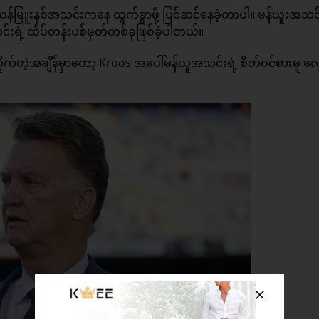
်မြူးနစ်အသင်းကနေ ထွက်ခွာဖို့ ပြင်ဆင်နေခဲ့တာပါ။ မန်ယူးအသင်
ရဲ့ ထိပ်တန်းပစ်မှတ်တစ်ခုဖြစ်ခဲ့ပါတယ်။
ုက်တဲ့အချိန်မှာတော့ Kroos အပေါ်မန်ယူအသင်းရဲ့ စိတ်ဝင်စားမူ လျ