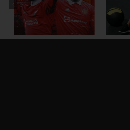
ထိထိရောက်ရောက် ဗိုက်ခေါက်
အိမ်
အဆီတွေ ချဖို့
ဗ