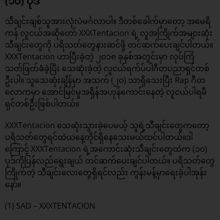
(၁၀) ပုဒ်
သီချင်းချစ်သူအားလုံးပဲမင်္ဂလာပါ။ ဒီတစ်ခေါက်မှာတော့ အမေရိ
ကန် လူငယ်အဆိုတော် XXXTentacion ရဲ့ လူအကြိုက်အများဆုံး
သီချင်းတွေကို ပရိသတ်တွေနားဆင်ဖို့ တင်ဆက်ပေးချင်ပါတယ်။
XXXTentacion ဟာပြီးခဲ့တဲ့ ၂၀၁၈ ခုနှစ်အတွင်းမှာ လုပ်ကြံ
သတ်ဖြတ်ခံခဲ့ပြီး သေဆုံးခဲ့တဲ့ လူငယ်ရက်ပ်ပါဂီတပညာရှင်တစ်
ဦးပါ။ သူသေဆုံးချိန်မှာ အသက် (၂၀) သာရှိသေးပြီး Rap ဂီတ
လောကမှာ အောင်မြင်မှုအရှိန်အဟုန်ကောင်းနေတဲ့ လူငယ်ပါရမီ
ရှင်တစ်ဦးဖြစ်ပါတယ်။
XXXTentacion သေဆုံးသွားခဲ့ပေမယ့် သူရဲ့သီချင်းတွေကတော့
ပရိသတ်တွေရင်ထဲယနေ့တိုင်ရှိနေသေးမယ်ထင်ပါတယ်။ဒါ
ကြောင့် XXXTentacion ရဲ့အကောင်းဆုံးသီချင်းတွေထဲက (၁၀)
ပုဒ်ကိုပြန်လည်ရွေးချယ် တင်ဆက်ပေးချင်ပါတယ်။ ပရိသတ်တွေ
ကြိုက်တဲ့ သီချင်းလေးတွေရှိရင်လည်း ကွန်းမန့်မှာရေးခဲ့ပါအုန်း
နော်။
(1) SAD – XXXTENTACION