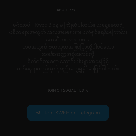
ABOUT KWEE
မင်္ဂလာပါ။ Kwee Blog မှ ကြိုဆိုပါတယ်။ ယနေ့ခေတ်ရဲ့
ပုရိသများအတွက် အလှအပရေးရာ၊ ဖက်ရှင်ရေစီးကြောင်း၊
တေးဂီတ၊ အားကစား၊
ဘဝအတွက် ဗဟုသုတအဖြာဖြာတို့ပါဝင်သော
အခန်းကဏ္ဍအစုံအလင်ကို
စိတ်ဝင်စားစရာ ဆောင်းပါးများအနေဖြင့်
တစ်နေရာတည်းမှာ စုစည်းတွေ့ရှိနိုင်မှာဖြစ်ပါတယ်။
JOIN ON SOCIAL MEDIA
Join KWEE on Telegram