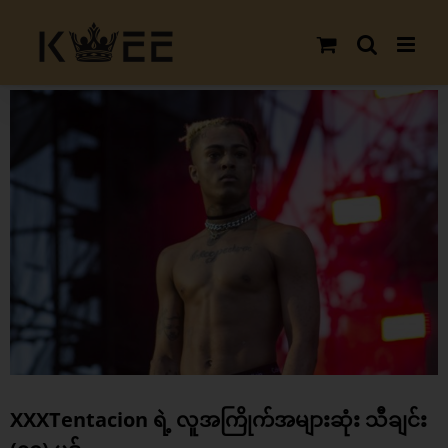
Skip
to
content
View
Larger
Image
XXXTentacion ရဲ့ လူအကြိုက်အများဆုံး သီချင်း