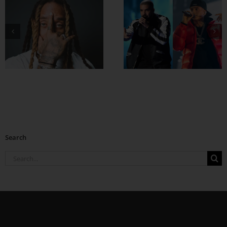
Drake နဲ့ Central
Cee တို့ ပေါင်းဖြုတ်
ထားတဲ့ Which One
Search
Search
for: