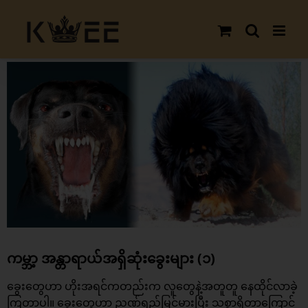
Skip
to
content
View
Larger
Image
ကမ္ဘာ့ အန္တာရာယ်အရှိဆုံးခွေးများ (၁)
ခွေးတွေဟာ ဟိုးအရင်ကတည်းက လူတွေနဲ့အတူတူ နေထိုင်လာခဲ့
ကြတာပါ။ ခွေးတွေဟာ ညဏ်ရည်မြင့်မားပြီး သစ္စာရှိတာကြောင့်