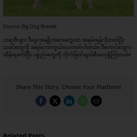
Source: Big Dog Breeds
ဘရာဇီးဖွား ဒီခွေးအမျိုးအစားတွေဟာ အရမ်းရန်လိုတတ်ပြီး
သခင်တွေကို အရမ်းကာကွယ်ပေးတတ်ပါတယ်။ ဒီကောင်တွေက
ထိန်းရခတ်ပြီး ပစ္စည်းတွေကို ကိုက်ဖြတ်ဖျတ်စီးလေ့ရှိကြတယ်။
Share This Story, Choose Your Platform!
Facebook
X
LinkedIn
WhatsApp
Email
Related Posts