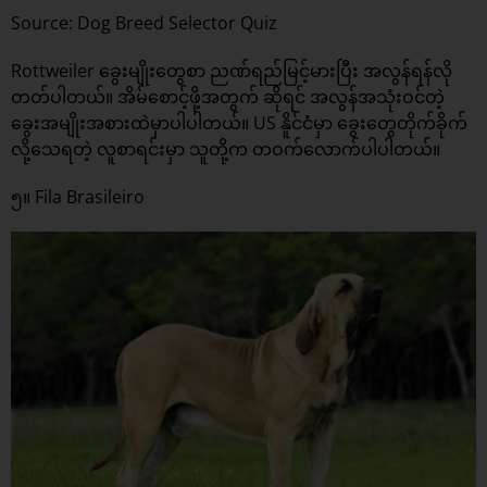
Source: Dog Breed Selector Quiz
Rottweiler ခွေးမျိုးတွေစာ ညဏ်ရည်မြင့်မားပြီး အလွန်ရန်လို
တတ်ပါတယ်။ အိမ်စောင့်ဖို့အတွက် ဆိုရင် အလွန်အသုံးဝင်တဲ့
ခွေးအမျိုးအစားထဲမှာပါပါတယ်။ US နိူင်ငံမှာ ခွေးတွေတိုက်ခိုက်
လို့သေရတဲ့ လူစာရင်းမှာ သူတို့က တဝက်လောက်ပါပါတယ်။
၅။ Fila Brasileiro