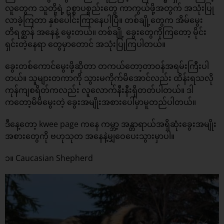
လူတွေက သူတို့ရဲ့ ဥစ္စာပစ္စည်းတွေ ကာကွယ်ဖို့အတွက် အသုံးပြု
လာခဲ့ကြတာ နှစ်ပေါင်းကြာနေပါပြီ။ တစ်ချို့တွေက အိမ်မွေး
တိရစ္ဆာန် အနေနဲ့ မွေးတယ်။ တစ်ချို့ ခွေးတွေကိုကြတော့ မိုင်း
ရှင်းတဲ့နေရာ တွေမှာတောင် အသုံးပြုကြပါတယ်။
ခွေးတစ်ကောင်မွေးဖို့ဆိုတာ တကယ်တော့တာဝန်အရမ်းကြီးပါ
တယ်။ သူများတကာကို သွားမကိုက်မိအောင်လည်း ထိန်းရသလို
ကုန်ကျစရိတ်ကလည်း လူလောက်နီးနီးရှိတတ်ပါတယ်။ ဒါ
ကတော့မိမိမွေးတဲ့ ခွေးအမျိုးအစားပေါ်မှာမူတည်ပါတယ်။
ဒီနေ့တော့ kwee page ကနေ ကမ္ဘာ့ အန္တာရာယ်အရှိဆုံးခွေးအမျိုး
အစားတွေကို ဗဟုသုတ အနေနဲ့မျှဝေပေးသွားမှာပါ။
၁။ Caucasian Shepherd