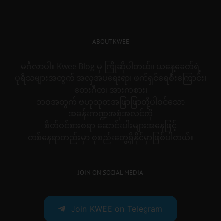
ABOUT KWEE
မင်္ဂလာပါ။ Kwee Blog မှ ကြိုဆိုပါတယ်။ ယနေ့ခေတ်ရဲ့
ပုရိသများအတွက် အလှအပရေးရာ၊ ဖက်ရှင်ရေစီးကြောင်း၊
တေးဂီတ၊ အားကစား၊
ဘဝအတွက် ဗဟုသုတအဖြာဖြာတို့ပါဝင်သော
အခန်းကဏ္ဍအစုံအလင်ကို
စိတ်ဝင်စားစရာ ဆောင်းပါးများအနေဖြင့်
တစ်နေရာတည်းမှာ စုစည်းတွေ့ရှိနိုင်မှာဖြစ်ပါတယ်။
JOIN ON SOCIAL MEDIA
Join KWEE on Telegram