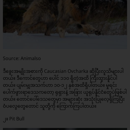
Source: Animalso
ဒီခွေးအမျိုးအစားကို Caucasian Ovcharka ဆိုပြီးလူသိများပါ
တယ်။ ဒီကောင်တွေဟာ ပေါင် ၁၁၀ ရှိတဲ့အထိ ကြီးထွားနိူင်ပါ
တယ်။ ပျမ်းမျှအသက်ဟာ ၁၀-၁၂ နှစ်အထိရှိပါတယ်။ မှုရင်း
ပေါက်ဖွားရာဒေသကတော့ ရုရှားနဲ့ အခြား ယူရုပ်နိူင်ငံတွေပဲဖြစ်ပါ
တယ်။ တောင်ပေါ်ဒေသတွေမှာ အများဆုံး အသုံးပြုလေ့ရှိကြပြီး
ဝံပလွေတွေတောင် သူတို့ကို ကြောက်ကြပါတယ်။
၂။ Pit Bull