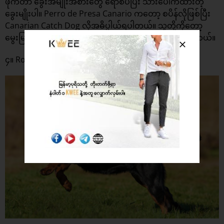
ဖိုက်တာ ခွေးအမျိုးအစားတွေ ရောစပ်ပြီး သားပေါက်ထားတဲ့
ခွေးမျိုးပါ။ Perro de Presa Canario ကတော့ စပိန်လိုဖြစ်ပြီး
Canarian Catch Dog လိုအဓိပ္ပါယ်ရပါတယ်။ သူတို့ကိုတော့
မွေးမြူရေး တိရစ္ဆာန်တွေ ထိန်းတဲ့နေရာမှာ အသုံးပြုကြပါတယ်။
၄။ Rottweiler