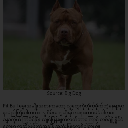
Source: Big Dog
Pit Bull ခွေးအမျိုးအစားကတော့ လူတွေကိုတိုက်ခိုက်တဲ့နေရာမှာ
နာမည်ကြီးပါတယ်။ လူစိမ်းတွေဆိုရင် အနားကပ်မခံပါဘူး။
ခန္ဓာကိုယ် ကြံ့ခိုင်ပြီး လျင်မြန်ဖျတ်လတ်တာကြောင့် တစ်ချို့နိူင်ငံ
တွေမှာ လူဆိုးဖမ်းတဲ့အချိန် အသုံးပြုလေ့ရှိပါတယ်။