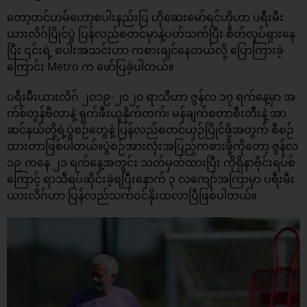
တော့တင်ဟမ်ဟော့စပါးနည်းပြ ဟိုဆေးမော်ရင်ဟိုဟာ ပရီးမီး
ယားလိဂ်ပြိုင်ပွဲ ပြန်လည်စတင်မှာနဲ့ပတ်သက်ပြီး စိတ်လှုပ်ရှားနေ
ပြီး ၎င်းရဲ့ စပါးအသင်းဟာ ကစားချင်နေတယ်လို့ ပြောကြားခဲ့
ကြောင်း Metro က ဖော်ပြခဲ့ပါတယ်။
ပရီးမီးယားလိဂ် ၂၀၁၉-၂၀၂၀ ရာသီဟာ ဇွန်လ ၁၇ ရက်နေ့မှာ အ
က်စ်တွန်ဗီလာနဲ့ ရှက်ဖီးယူနိုက်တက်၊ မန်ချက်စတာစီးတီးနဲ့ အာ
ဆင်နယ်တို့ရဲ့ပွဲစဉ်တွေနဲ့ ပြန်လည်စတင်ယှဉ်ပြိုင်ဖို့အတွက် စီစဉ်
ထားတာဖြစ်ပါတယ်။ပွဲစဉ်အားလုံးအပြည့်ကစားဖို့ကိုတော့ ဇွန်လ
၁၉ ကနေ ၂၁ ရက်နေ့အတွင်း သတ်မှတ်ထားပြီး ကိုရိုနာဗိုင်းရပ်စ်
ကြောင့် ရာသီရပ်ဆိုင်းခဲ့ရပြီးနောက် ၃ လကျော်အကြာမှာ ပရီးမီး
ယားလိဂ်ဟာ ပြန်လည်သက်ဝင်နိုးထလာပြီဖြစ်ပါတယ်။