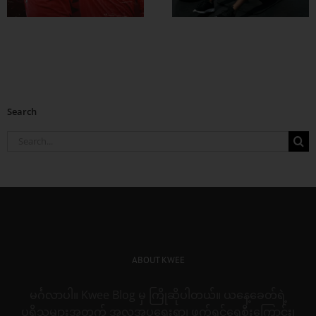
Search
Search
for:
ABOUT KWEE
မင်္ဂလာပါ။ Kwee Blog မှ ကြိုဆိုပါတယ်။ ယနေ့ခေတ်ရဲ့
ပုရိသများအတွက် အလှအပရေးရာ၊ ဖက်ရှင်ရေစီးကြောင်း၊