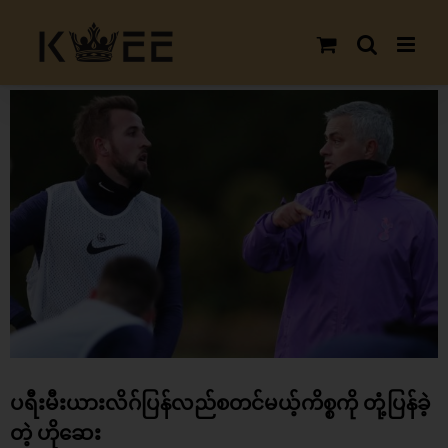
Skip
to
content
View
Larger
Image
ပရီးမီးယားလိဂ်ပြန်လည်စတင်မယ့်ကိစ္စကို တုံ့ပြန်ခဲ့
တဲ့ ဟိုဆေး