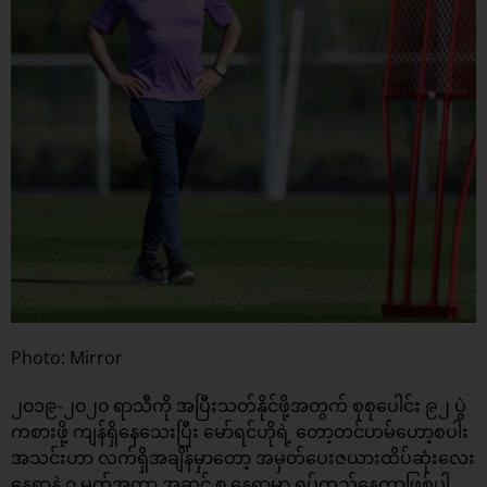
Photo: Mirror
၂၀၁၉-၂၀၂၀ ရာသီကို အပြီးသတ်နိုင်ဖို့အတွက် စုစုပေါင်း ၉၂ ပွဲ
ကစားဖို့ ကျန်ရှိနေသေးပြီး မော်ရင်ဟိုရဲ့ တော့တင်ဟမ်ဟော့စပါး
အသင်းဟာ လက်ရှိအချိန်မှာတော့ အမှတ်ပေးဇယားထိပ်ဆုံးလေး
နေရာနဲ့ ၇ မှတ်အကွာ အဆင့် ၈ နေရာမှာ ရပ်တည်နေတာဖြစ်ပါ