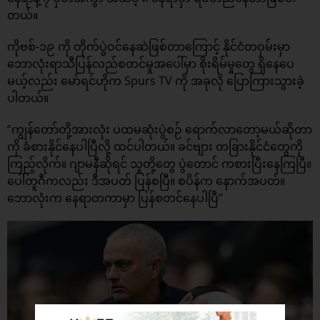
တယ်။
ကိုဗစ်-၁၉ ကို တိုက်ပွဲဝင်နေဆဲဖြစ်တာကြောင့် နိုင်ငံတဝှမ်းမှာ
ဘောလုံးရာသီပြန်လည်စတင်မှုအပေါ်မှာ စိုးရိမ်မှုတွေ ရှိနေပေ
မယ့်လည်း မော်ရင်ဟိုက Spurs TV ကို အခုလို ပြောကြားသွားခဲ့
ပါတယ်။
“ကျွန်တော်တို့အားလုံး ပထမဆုံးပွဲစဉ် ရောက်လာတော့မယ်ဆိုတာ
ကို ခံစားနိုင်နေပါပြီလို့ ထင်ပါတယ်။ ခင်ဗျား တခြားနိုင်ငံတွေကို
ကြည့်လိုက်။ ဂျာမနီဆိုရင် သူတို့တွေ ပွဲတောင် ကစားပြီးနေကြပြီ။
ပေါ်တူဂီကလည်း ဒီအပတ် ပြန်စပြီ။ စပိန်က နောက်အပတ်။
ဘောလုံးက နေရာတကာမှာ ပြန်စတင်နေပါပြီ”