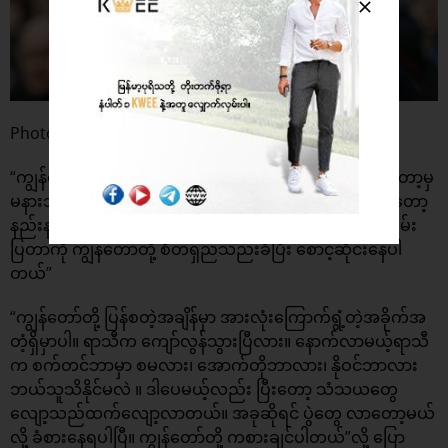
Photo: Goal.com
“ကျွန်တော်တို့က ခရစ်စမတ်လို ကာလမျိုးမှာတောင် ဘယ်တော့မှ
မနားဘဲ အမြဲတမ်းကစားနေကျပါ။ ကျွန်တော်တို့ မကစားရတော့
နည်းနည်းထူးဆန်းတယ်လို့ ခံစားရပေမယ့် ပြန်ကစားဖို့ မီးစိမ်း
ပြတာကို ကျွန်တော်တို့ စိတ်ရှည်သည်းခံပြီး စောင့်ဆိုင်းနေပါ
တယ်”
“ကျွန်တော်တို့ ပြန်စတဲ့အချိန်မှာ အားလုံးကြောက်ရွံ့တဲ့အခိုက်အ
တံ့ရှိမှာပါ။ ရာသီက ကျော်လွန်သွားပြီလား။ နောက်လာမယ့်ရာသီ
က စက်တင်ဘာမှာ စမလား၊ အောက်တိုဘာလား၊ နိုဝင်ဘာလား
ဘယ်သူသိနိုင်မလဲ ။ ဒါပေမယ့်လည်း ပြီးတော့ သံသယတွေ
လျော့သည်ထက်လျော့လာတယ်။ အခုဆိုရင် ပွဲတွေ လာတော့မယ်
လို့ ခံစားနေရပါပြီ။ ကျွန်တော်တို့ ကစားချင်ပါတယ်”လို့ ပြော