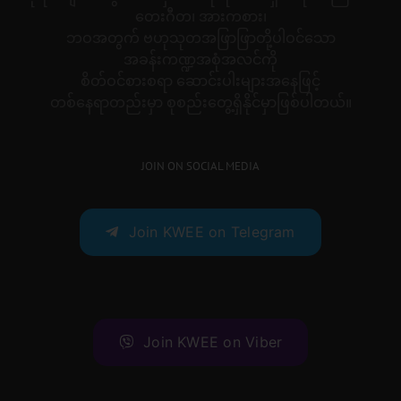
တေးဂီတ၊ အားကစား၊
ဘဝအတွက် ဗဟုသုတအဖြာဖြာတို့ပါဝင်သော
အခန်းကဏ္ဍအစုံအလင်ကို
စိတ်ဝင်စားစရာ ဆောင်းပါးများအနေဖြင့်
တစ်နေရာတည်းမှာ စုစည်းတွေ့ရှိနိုင်မှာဖြစ်ပါတယ်။
JOIN ON SOCIAL MEDIA
Join KWEE on Telegram
Join KWEE on Viber