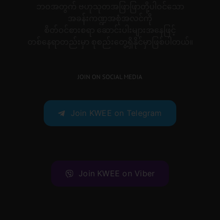
ဘဝအတွက် ဗဟုသုတအဖြာဖြာတို့ပါဝင်သော
အခန်းကဏ္ဍအစုံအလင်ကို
စိတ်ဝင်စားစရာ ဆောင်းပါးများအနေဖြင့်
တစ်နေရာတည်းမှာ စုစည်းတွေ့ရှိနိုင်မှာဖြစ်ပါတယ်။
JOIN ON SOCIAL MEDIA
Join KWEE on Telegram
Join KWEE on Viber