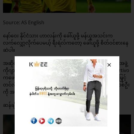
Source: AS English
နော်ဝေး နိုင်ငံသား ဟာလန်းကို ခေါ်ယူဖို့ မန်ယူအသင်းက
လက်လျှော့လိုက်ပေမယ့် ရီးရဲလ်ကတော့ ခေါ်ယူဖို့ စိတ်ဝင်စားနေ
ဆဲပါ။
အဆိုပါကစားသမားကို စောင့်ကြည့်ဖို့အတွက် ကင်းထောက်အဖွဲ့
ကိုဂျာမန်မြေသို့ စေလွှတ်သွားမယ်လို့လည်း Mundo Deportivo
ကဖော်ပြထားပါတယ်။ ရီးရဲလ်အသင်းဟာ တိုက်စစ်ပိုင်းကို မြှင့်
တင်လိုနေတာကြောင့် ဂိုးများများသွင်းနိုင်မယ့် တိုက်စစ်မူးတစ်ဦး
ကို အရခေါ်ယူနိူင်ဖို့ ကြိုးစားနေပါတယ်။
ဆန်ချိုကို ခေါ်ယူဖို့ ကစားသမားတွေရောင်းချမယ့် ချဲလ်ဆီး