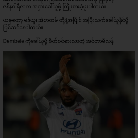
ဇန်နဝါရီလက အငှားခေါ်ယူဖို့ ကြိုးစားခဲ့ဖူးပါတယ်။
ယခုတော့ မန်ယူ၊ အဲဗာတမ် တို့နဲ့အပြိုင် အပြီးသက်ခေါ်ယူနိုင်ဖို့
ပြင်ဆင်နေပါတယ်။
Dembele ကိုခေါ်ယူဖို့ စိတ်ဝင်စားလာတဲ့ အင်တာမီလန်