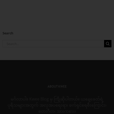
Search
Search
for:
ABOUT KWEE
မင်္ဂလာပါ။ Kwee Blog မှ ကြိုဆိုပါတယ်။ ယနေ့ခေတ်ရဲ့
ပုရိသများအတွက် အလှအပရေးရာ၊ ဖက်ရှင်ရေစီးကြောင်း၊
တေးဂီတ၊ အားကစား၊