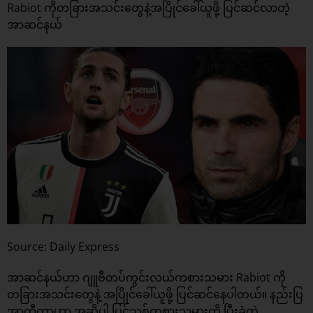
Rabiot ကိုတခြားအသင်းတွေနဲ့အပြိုင်ခေါ်ယူဖို့ ပြင်ဆင်လာတဲ့
အာဆင်နယ်
Source: Daily Express
အာဆင်နယ်ဟာ ဂျူဗီတပ်ကွင်းလယ်ကစားသမား Rabiot ကို
တခြားအသင်းတွေနဲ့ အပြိုင်ခေါ်ယူဖို့ ပြင်ဆင်နေပါတယ်။ နည်းပြ
အာတီတာဟာ အဆိုပါ ပြင်သစ်ကစားသမားကို ပြီးခဲ့တဲ့