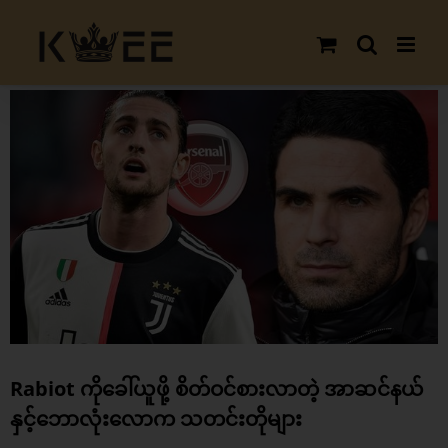
Skip
to
content
View
Larger
Image
Rabiot ကိုခေါ်ယူဖို့ စိတ်ဝင်စားလာတဲ့ အာဆင်နယ်
နှင့်ဘောလုံးလောက သတင်းတိုများ