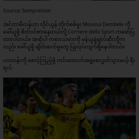
Source: Sempreinter
အင်တာမီလန်ဟာ လိုင်ယွန် တိုက်စစ်မူး Moussa Dembele ကို
ခေါ်ယူဖို့ စိတ်ဝင်စားနေတယ်လို့ Corriere dello Sport ကဖော်ပြ
ထားပါတယ်။ အဆိုပါ ကစားသမားကို မန်ယူနဲ့ချဲလ်ဆီးတို့က
လည်း ခေါ်ယူဖို့ ချိတ်ဆက်မူတွေ ပြုလုပ်လျက်ရှိနေပါတယ်။
ဟာလန်းကို စောင့်ကြည့်ဖို့ ကင်းထောက်အဖွဲ့စေလွှတ်သွားမယ့် ရီး
ရဲလ်