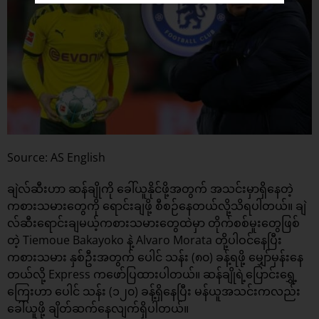
Source: AS English
ချဲလ်ဆီးဟာ ဆန်ချိုကို ခေါ်ယူနိုင်ဖို့အတွက် အသင်းမှာရှိနေတဲ့
ကစားသမားတွေကို ရောင်းချဖို့ စီစဉ်နေတယ်လို့သိရပါတယ်။ ချဲ
လ်ဆီးရောင်းချမယ့်ကစားသမားတွေထဲမှာ တိုက်စစ်မူးတွေဖြစ်
တဲ့ Tiemoue Bakayoko နဲ့ Alvaro Morata တို့ပါဝင်နေပြီး
ကစားသမား နှစ်ဦးအတွက် ပေါင် သန်း (၈၀) ခန့်ရဖို့ မျှော်မှန်းနေ
တယ်လို့ Express ကဖော်ပြထားပါတယ်။ ဆန်ချိုရဲ့ပြောင်းရွှေ့
ကြေးဟာ ပေါင် သန်း (၁၂၀) ခန့်ရှိနေပြီး မန်ယူအသင်းကလည်း
ခေါ်ယူဖို့ ချိတ်ဆက်နေလျက်ရှိပါတယ်။