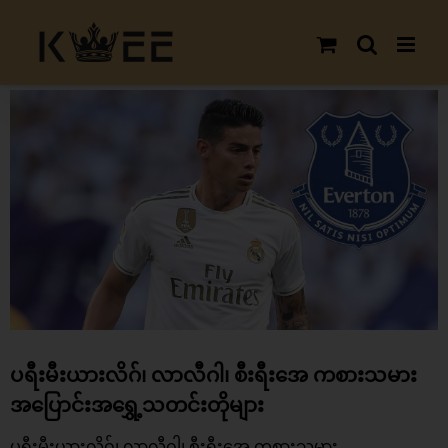
Skip
to
content
View
Larger
Image
ပရီးမီးယားလိဂ်၊ လာလီဂါ၊ စီးရီးအေ ကစားသမား
အပြောင်းအရွှေ့သတင်းတိုများ
ပရီးမီးယားလိဂ်၊ လာလီဂါ၊ စီးရီးအေ ကစားသမား