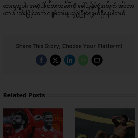
ထားရသူပါ။ အဆိုပါကစားသမားကို ခေါ်ယူနိူင်ဖို့အတွက် အင်တာ
ဟာ ခါးသီးပြိုင်ဘက် ဂျူဗီတပ်နဲ့ ယှဉ်ပြိုင်ရဖွယ်ရှိနေပါတယ်။
Share This Story, Choose Your Platform!
Facebook
X
LinkedIn
WhatsApp
Email
Related Posts
ထိထိရောက်ရောက်
ဗိုက်ခေါက် အဆီ