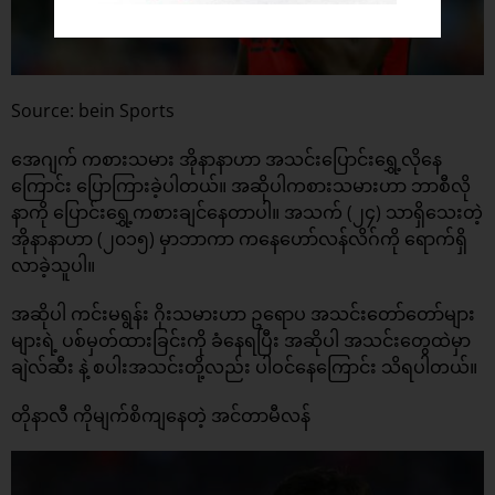
Source: bein Sports
အေဂျက် ကစားသမား အိုနာနာဟာ အသင်းပြောင်းရွှေ့လိုနေ
ကြောင်း ပြောကြားခဲ့ပါတယ်။ အဆိုပါကစားသမားဟာ ဘာစီလို
နာကို ပြောင်းရွှေ့ကစားချင်နေတာပါ။ အသက် (၂၄) သာရှိသေးတဲ့
အိုနာနာဟာ (၂၀၁၅) မှာဘာကာ ကနေဟော်လန်လိဂ်ကို ရောက်ရှိ
လာခဲ့သူပါ။
အဆိုပါ ကင်းမရွန်း ဂိုးသမားဟာ ဥရောပ အသင်းတော်တော်များ
များရဲ့ ပစ်မှတ်ထားခြင်းကို ခံနေရပြီး အဆိုပါ အသင်းတွေထဲမှာ
ချဲလ်ဆီး နဲ့ စပါးအသင်းတို့လည်း ပါဝင်နေကြောင်း သိရပါတယ်။
တိုနာလီ ကိုမျက်စိကျနေတဲ့ အင်တာမီလန်