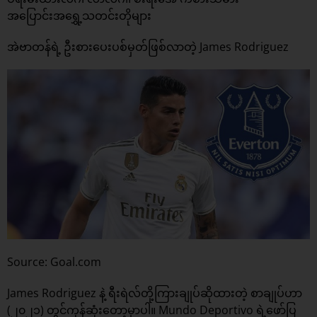
အပြောင်းအရွှေ့သတင်းတိုများ
အဲဗာတန်ရဲ့ ဦးစားပေးပစ်မှတ်ဖြစ်လာတဲ့ James Rodriguez
Source: Goal.com
James Rodriguez နဲ့ ရီးရဲလ်တို့ကြားချုပ်ဆိုထားတဲ့ စာချုပ်ဟာ
(၂၀၂၁) တွင်ကုန်ဆုံးတော့မှာပါ။ Mundo Deportivo ရဲ့ဖော်ပြ