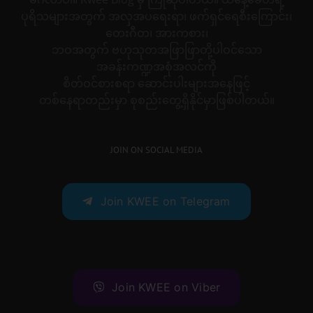
ပုရိသများအတွက် အလှအပရေးရာ၊ ဖက်ရှင်ရေစီးကြောင်း၊
တေးဂီတ၊ အားကစား၊
ဘဝအတွက် ဗဟုသုတအဖြာဖြာတို့ပါဝင်သော
အခန်းကဏ္ဍအစုံအလင်ကို
စိတ်ဝင်စားစရာ ဆောင်းပါးများအနေဖြင့်
တစ်နေရာတည်းမှာ စုစည်းတွေ့ရှိနိုင်မှာဖြစ်ပါတယ်။
JOIN ON SOCIAL MEDIA
Join KWEE on Telegram
Join KWEE on Viber