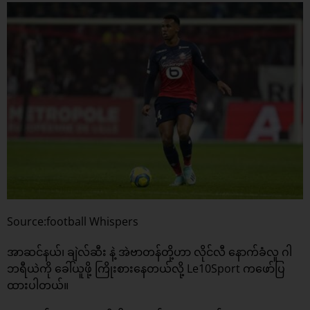
Source:football Whispers
အာဆင်နယ်၊ ချဲလ်ဆီး နဲ့ အဲဗာတန်တို့ဟာ လိုင်လီ နောက်ခံလူ ဂါ
ဘရီယဲကို ခေါ်ယူဖို့ ကြိုးစားနေတယ်လို့ Le10Sport ကဖော်ပြ
ထားပါတယ်။