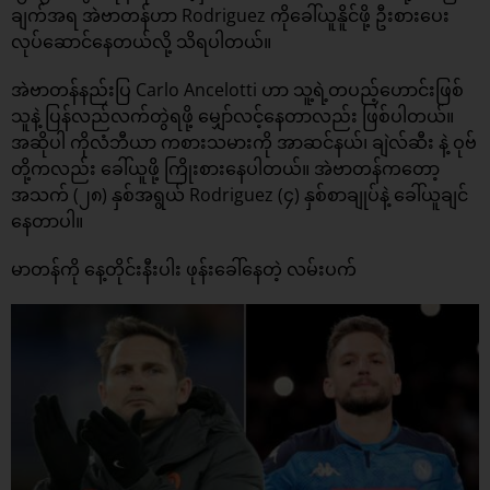
ချက်အရ အဲဗာတန်ဟာ Rodriguez ကိုခေါ်ယူနိူင်ဖို့ ဦးစားပေး
လုပ်ဆောင်နေတယ်လို့ သိရပါတယ်။
အဲဗာတန်နည်းပြ Carlo Ancelotti ဟာ သူ့ရဲ့တပည့်ဟောင်းဖြစ်
သူနဲ့ ပြန်လည်လက်တွဲရဖို့ မျှော်လင့်နေတာလည်း ဖြစ်ပါတယ်။
အဆိုပါ ကိုလံဘီယာ ကစားသမားကို အာဆင်နယ်၊ ချဲလ်ဆီး နဲ့ ဝုဗ်
တို့ကလည်း ခေါ်ယူဖို့ ကြိုးစားနေပါတယ်။ အဲဗာတန်ကတော့
အသက် (၂၈) နှစ်အရွယ် Rodriguez (၄) နှစ်စာချုပ်နဲ့ ခေါ်ယူချင်
နေတာပါ။
မာတန်ကို နေ့တိုင်းနီးပါး ဖုန်းခေါ်နေတဲ့ လမ်းပက်