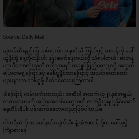
Source: Daily Mail
ချဲလမ်ဆီးနည်းပြ လမ်းပက်ဟာ နာပိုလီ ကြယ်ပွင့် မာတန်ကို ခေါ်
ယူနိူင်ဖို့ နေ့တိုင်းနီးပါး ဖုန်းဆက်နေတယ်လို သိရပါတယ်။ မာတန်
ဟာ ဒီဘောလုံးရာသီ ကုန်သွားရင် စာချုပ်ပြည့်တော့မှာမို့ အလွတ်
ပြောင်းရွှေ့ကြေးဖြင့် ခေါ်ယူနိူင်တာကြောင့် အသင်းတော်တော်
များများက ခေါ်ယူဖို့ စိတ်ဝင်စားနေကြတာပါ။
ဒါကြောင့် လမ်းပက်ဟာလည်း အဆိုပါ အသက် (၃၂) နှစ်အရွယ်
ကစားသမားကို အခြားအသင်းတွေထက် လက်ဦးမူရယူနိူင်အောင်
နေ့တိုင်းနီပါး ဖုန်းဆက်နေတာလည်းဖြစ်ပါတယ်။
ဂါဘရီယဲကို အာဆင်နယ်၊ ချဲလ်ဆီး နဲ့ အဲဗာတန်တို့က ခေါ်ယူဖို့
ကြိုးစားနေ