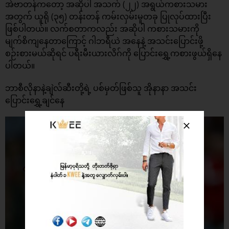
အဲဗာတန်ကတော့ အဆိုပါ အသက် (၂၂) အရွယ်ကစားသမား
အတွက် ယူရို (၃၅) တန်းတန် ကမ်းလှမ်းမူတခု ပြုလုပ်ထားပြီး
ဖြစ်ပါတယ်။ လက်စတာကလည်း အဆိုပါ ကစားသမားကို
မျက်စိကျနေတာကြောင့် ဂါဘရီယဲ အနေနဲ့ အသင်းပြောင်းဖို့
စဉ်းစားမယ်ဆိုရင် ပရီးမီးယားလိဂ်ကို ပြောင်းရွှေ့ကစားဖွယ်ရှိနေ
ပါတယ်။
ဘာစီလိုနာနဲ့ချဲလ်ဆီးတို့ရဲ့ ပစ်မှတ်ဖြစ်သူ အိုနာနာ အသင်း
ပြောင်းရွှေ့ချင်နေ