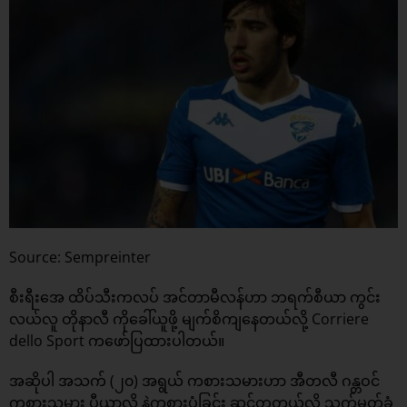
Source: Sempreinter
စီးရီးအေ ထိပ်သီးကလပ် အင်တာမီလန်ဟာ ဘရက်စီယာ ကွင်း
လယ်လူ တိုနာလီ ကိုခေါ်ယူဖို့ မျက်စိကျနေတယ်လို့ Corriere
dello Sport ကဖော်ပြထားပါတယ်။
အဆိုပါ အသက် (၂၀) အရွယ် ကစားသမားဟာ အီတလီ ဂန္တဝင်
ကစားသမား ပီယာလို နဲ့ကစားပုံခြင်း ဆင်တူတယ်လို့ သက်မှတ်ခံ