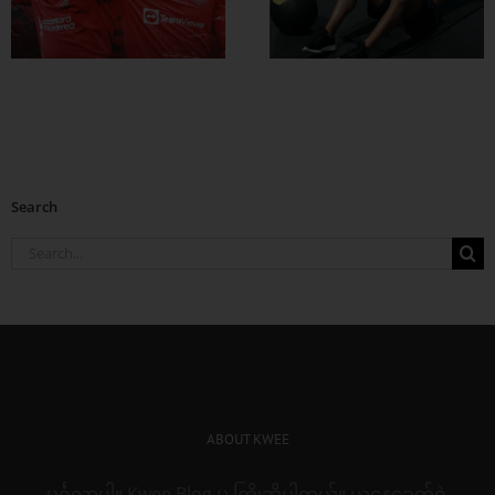
တွေ ချဖို့
Search
Search
for:
ABOUT KWEE
မင်္ဂလာပါ။ Kwee Blog မှ ကြိုဆိုပါတယ်။ ယနေ့ခေတ်ရဲ့