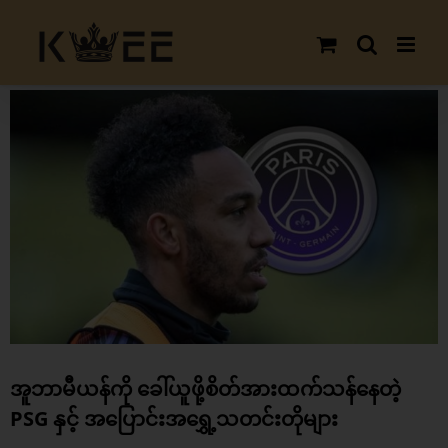
Skip
to
content
View
Larger
Image
အူဘာမီယန်ကို ခေါ်ယူဖို့စိတ်အားထက်သန်နေတဲ့
PSG နှင့် အပြောင်းအရွှေ့သတင်းတိုများ