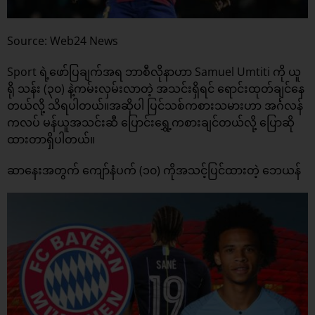
Source: Web24 News
Sport ရဲ့ဖော်ပြချက်အရ ဘာစီလိုနာဟာ Samuel Umtiti ကို ယူ
ရို သန်း (၃၀) နဲ့ကမ်းလှမ်းလာတဲ့ အသင်းရှိရင် ရောင်းထုတ်ချင်နေ
တယ်လို့ သိရပါတယ်။အဆိုပါ ပြင်သစ်ကစားသမားဟာ အင်္ဂလန်
ကလပ် မန်ယူအသင်းဆီ ပြောင်းရွှေ့ကစားချင်တယ်လို့ ပြောဆို
ထားတာရှိပါတယ်။
ဆာနေးအတွက် ကျော်နံပက် (၁၀) ကိုအသင့်ပြင်ထားတဲ့ ဘေယန်