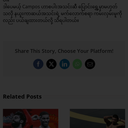
ဒါပေမယ့် Campos ဟာစပါးအသင်းဆီ ပြောင်းရွှေ့မှာမဟုတ်
သလို နယူးကာဆယ်အသင်းရဲ့ မက်လောက်စရာ ကမ်းလှမ်းမူကို
လည်း ပယ်ချထားတယ်လို့ သိရပါတယ်။
Share This Story, Choose Your Platform!
Facebook
X
LinkedIn
WhatsApp
Email
Related Posts