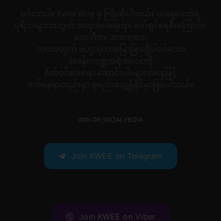
မင်္ဂလာပါ။ Kwee Blog မှ ကြိုဆိုပါတယ်။ ယနေ့ခေတ်ရဲ့
ပုရိသများအတွက် အလှအပရေးရာ၊ ဖက်ရှင်ရေစီးကြောင်း၊
တေးဂီတ၊ အားကစား၊
ဘဝအတွက် ဗဟုသုတအဖြာဖြာတို့ပါဝင်သော
အခန်းကဏ္ဍအစုံအလင်ကို
စိတ်ဝင်စားစရာ ဆောင်းပါးများအနေဖြင့်
တစ်နေရာတည်းမှာ စုစည်းတွေ့ရှိနိုင်မှာဖြစ်ပါတယ်။
JOIN ON SOCIAL MEDIA
Join KWEE on Telegram
Join KWEE on Viber