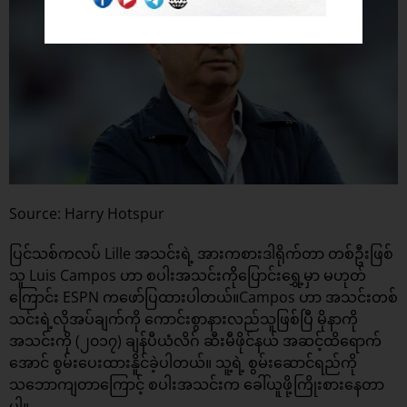
Source: Harry Hotspur
ပြင်သစ်ကလပ် Lille အသင်းရဲ့ အားကစားဒါရိုက်တာ တစ်ဦးဖြစ်
သူ Luis Campos ဟာ စပါးအသင်းကိုပြောင်းရွှေ့မှာ မဟုတ်
ကြောင်း ESPN ကဖော်ပြထားပါတယ်။Campos ဟာ အသင်းတစ်
သင်းရဲ့လိုအပ်ချက်ကို ကောင်းစွာနားလည်သူဖြစ်ပြီ မိုနာကို
အသင်းကို (၂၀၁၇) ချန်ပီယံလိဂ် ဆီးမီဖိုင်နယ် အဆင့်ထိရောက်
အောင် စွမ်းပေးထားနိူင်ခဲ့ပါတယ်။ သူ့ရဲ့ စွမ်းဆောင်ရည်ကို
သဘောကျတာကြောင့် စပါးအသင်းက ခေါ်ယူဖို့ကြိုးစားနေတာ
ပါ။