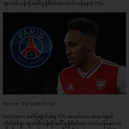
အူဘာမီယန်ကို ခေါ်ယူဖို့စိတ်အားထက်သန်နေတဲ့ PSG
Source: The Scottish Sun
Le10Sport ဖော်ပြချက်အရ PSG အသင်းဟာ အာဆင်နယ်
တိုက်စစ်မူး အူဘာမီယန်ကို ခေါ်ယူဖို့စိတ်အားထက်သန်နေတယ်