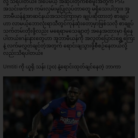
လို့ သိရပါတယ်။ ဒါပေမယ့် အဆိုပါတိုက်စစ်မူးအတွက် PSG
အသင်းဖက်က ကမ်းလှမ်းမူပြုလုပ်တာတွေ မရှိသေးပါဘူး။ အူ
ဘာမီယန်နဲ့အာဆင်နယ်အသင်းကြားမှာ ချုပ်ဆိုထားတဲ့ စာချုပ်
ဟာ လာမယ့်ဘောလုံးရာသီတွင်ကုန်ဆုံးတော့မှာဖြစ်သလို စာချုပ်
သက်တမ်းတိုးဖို့လည်း မရေရာမသေချာတဲ့ အနေအထားမှာ ရှိနေ
ပါတယ်။ဂန်းနားတွေဟာ အူဘာမီယန်ကို အလွတ်ပြောင်းရွှေ့ကြေး
နဲ့ လက်မလွှတ်ချင်တဲ့အတွက် ရောင်းချသွားဖို့စီစဉ်နေတယ်လို့
လည်းသိရပါတယ်။
Umtiti ကို ယူရို သန်း (၃၀) နဲ့ရောင်းထုတ်ချင်နေတဲ့ ဘာကာ