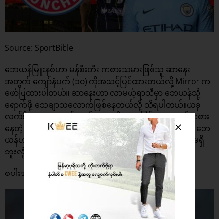
Source: SportBible
ဘေယန်မြူးနစ်ဟာ မန်စီးတီး ကစားသမားဖြစ်သူ ဆာနေး
အတွက် ကျော်နံပက် (၁၀) ကိုအသင့်ပြင်ထားတယ်လို့ Mirror က
ဖော်ပြထားပါတယ်။ ဆာနေးဟာ လာမယ့်ရာသီမှာ ဘေယန်သို့
ရောက်ဖို့ သေချာသလောက်ဖြစ်နေတယ်လို့ သိရပါတယ်။ယခု
လက်ရှိမှာတော့ ကျော်နံပက် (၁၀) ကိုအငှားဖြင့် လာရောက်ကစား
နေတဲ့ ကောတင်ဟိုက ဝတ်ဆင်ကစားနေပါတယ်။ ဒါပေမယ့် ဘေ
ယန်ဟာ ကောတင်ဟိုကို အပြီးသက် စာချုပ်နဲ့ခေါ်ယူလိုခြင်းမရှိ
ဘူးလို့တည်း သိရပါတယ်။
စပါးအသင်းသို့ ပြောင်းရွှေ့မှာမဟုတ်တဲ့ Campos