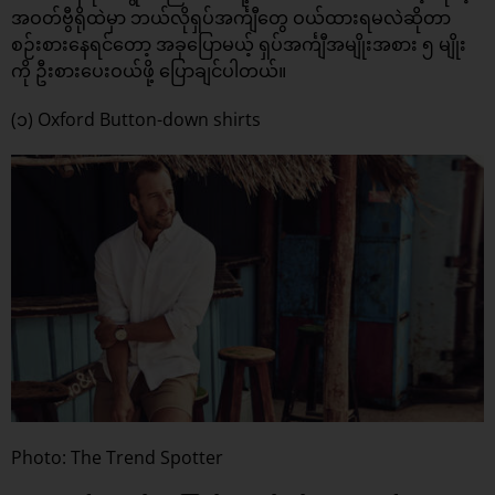
အဝတ်ဗွီရိုထဲမှာ ဘယ်လိုရှပ်အင်္ကျီတွေ ဝယ်ထားရမလဲဆိုတာ
စဉ်းစားနေရင်တော့ အခုပြောမယ့် ရှပ်အင်္ကျီအမျိုးအစား ၅ မျိုး
ကို ဦးစားပေးဝယ်ဖို့ ပြောချင်ပါတယ်။
(၁) Oxford Button-down shirts
Photo: The Trend Spotter