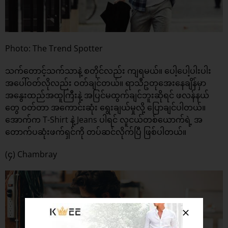
Photo: The Trend Spotter
သက်တောင့်သက်သာနဲ့ စတိုင်လည်း ကျရမယ်။ ပေါ့ပေါ့ပါးပါး
အပေါ်ဝတ်လိုလည်း ဝတ်ချင်တယ်။ ရာသီဥတုအေးနေချိန်မှာ
အနွေးထည်အထူကြီးနဲ့ အပြင်မထွက်ချင်ဘူးဆိုရင် ဖလန်နယ်
တွေ ဝတ်တာ အကောင်းဆုံး ရွေးချယ်မှုလို့ ပြောချင်ပါတယ်။
အောက်က T-Shirt နဲ့ Jeans ပါရင် လူငယ်တစ်ယောက်ရဲ့ အ
တောက်ပဆုံးဖက်ရှင်ကို တပ်ဆင်လိုက်ပြီ ဖြစ်ပါတယ်။
(၄) Chambray