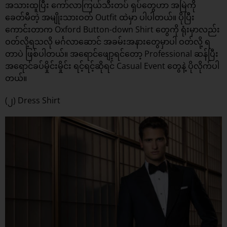
အသားထူပြီး ကော်လာကြယ်သီးတပ် ရှပ်တွေဟာ အမြဲကို
ခေတ်မီတဲ့ အမျိုးသားဝတ် Outfit ထဲမှာ ပါပါတယ်။ ပိုပြီး
ကောင်းတာက Oxford Button-down Shirt တွေကို ရုံးမှာလည်း
ဝတ်လို့ရသလို မင်္ဂလာဆောင် အခမ်းအနားတွေမှာပါ ဝတ်လို့ ရ
တာပဲ ဖြစ်ပါတယ်။ အရောင်ဖျော့ရင်တော့ Professional ဆန်ပြီး
အရောင်ခပ်မှိုင်းမှိုင်း ရင့်ရင့်ဆိုရင် Casual Event တွေနဲ့ ပိုလိုက်ပါ
တယ်။
(၂) Dress Shirt