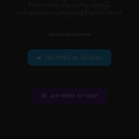
စိတ်ဝင်စားစရာ ဆောင်းပါးများအနေဖြင့်
တစ်နေရာတည်းမှာ စုစည်းတွေ့ရှိနိုင်မှာဖြစ်ပါတယ်။
JOIN ON SOCIAL MEDIA
Join KWEE on Telegram
Join KWEE on Viber