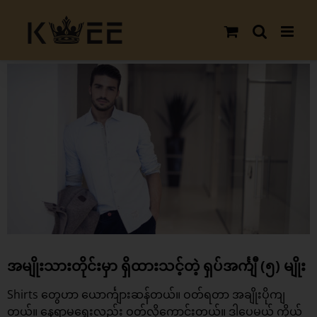
Skip
to
content
View
Larger
Image
အမျိုးသားတိုင်းမှာ ရှိထားသင့်တဲ့ ရှပ်အင်္ကျီ (၅) မျိုး
Shirts တွေဟာ ယောင်္ကျားဆန်တယ်။ ဝတ်ရတာ အချိုးပိုကျ
တယ်။ နေရာမရွေးလည်း ဝတ်လို့ကောင်းတယ်။ ဒါပေမယ့် ကိုယ့်