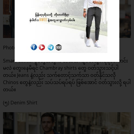
Photo: The Trend Spotter
Smart Casual ပွဲတွေအတွက် ဘယ်အင်္ကျီဝတ်သွားရရင်ကောင်း
မလဲ တွေးနေမိရင် Chambray shirts တွေ ဝတ်သွားသင့်ပါ
တယ်။ Jeans နဲ့လည်း သက်တောင့်သက်သာ ဝတ်နိုင်သလို
Chinos တွေနဲ့လည်း သပ်သပ်ရပ်ရပ် ဖြစ်အောင် ဝတ်သွားလို့ ရပါ
တယ်။
(၅) Denim Shirt