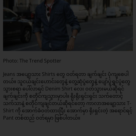
Photo: The Trend Spotter
Jeans အပျော့သား Shirts တွေ ဝတ်ရတာ ချက်ချင်း ပုံကျစေပါ
တယ်။ သူငယ်ချင်းဟောင်းတွေနဲ့ တွေ့ဆုံပွဲတွေနဲ့ ပျော်ပွဲရွှင်ပွဲတွေ
သွားစရာ ပေါ်လာရင် Denim Shirt လေး ဝတ်သွားမယ်ဆိုရင်
ချက်ချင်းကို စတိုင်ကျသွားမှာပါ။ ရိုးရိုးရှင်းရှင်း သက်တောင့်
သက်သာနဲ့ စတိုင်ကျချင်တယ်ဆိုရင်တော့ ကာလာအဖျော့သား T-
Shirt ကို အောက်ခံဝတ်ထားပြီး အောက်မှာ ရိုးရှင်းတဲ့ အရောင်ရင့်
Pant တစ်ထည် ဝတ်ရမှာ ဖြစ်ပါတယ်။