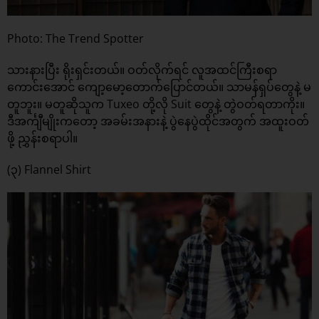
Photo: The Trend Spotter
သားနားပြီး ရိုးရှင်းတယ်။ ဝတ်လိုက်ရင် လူအထင်ကြီးစရာ
ကောင်းအောင် ကျော့မော့တောက်ပြောင်တယ်။ သာမန်ရှပ်တွေနဲ့ မ
တူဘူး။ မတူဆိုသူက Tuxeo တို့လို Suit တွေနဲ့ တွဲဝတ်ရတာကိုး။
ဒီအင်္ကျီမျိုးကတော့ အခမ်းအနားနဲ့ ပွဲနေပွဲထိုင်အတွက် အထူးဝတ်
ဖို့ ညွှန်းစရာပါ။
(၃) Flannel Shirt