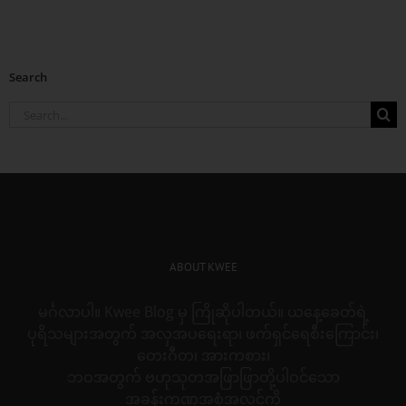
Search
Search
for:
ABOUT KWEE
မင်္ဂလာပါ။ Kwee Blog မှ ကြိုဆိုပါတယ်။ ယနေ့ခေတ်ရဲ့
ပုရိသများအတွက် အလှအပရေးရာ၊ ဖက်ရှင်ရေစီးကြောင်း၊
တေးဂီတ၊ အားကစား၊
ဘဝအတွက် ဗဟုသုတအဖြာဖြာတို့ပါဝင်သော
အခန်းကဏ္ဍအစုံအလင်ကို