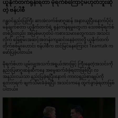
ယူနိုက်တက်ရုန်းရတာ မိုရက်စ်ကြောင့်မဟုတ်ဘူးဆို
တဲ့ ဗန်ပါစီ
ဂန္တဝင်နည်းပြကြီး ဆာအဲလက်စ်ဖာဂူဆန် အနားယူပြီးနောက်ပိုင်း
မန်ချက်စတာ ယူနိုက်တက်ရဲ့ ရုန်းကန်ရမှုတွေဟာ ဒေးဗစ်မိုရက်စ်
တစ်ဦးတည်း အပြစ်မဟုတ်ပဲ ကစားသမားတွေကသာ အသင်း
လိုက် ခြေစွမ်းအဆင့်အတန်းကျဆင်းနေခဲ့တာလို့ ယူနိုက်တက်
တိုက်စစ်မှူးဟောင်း ဗန်ပါစီက ထင်မြင်နေကြောင်း Teamtalk က
ဖော်ပြခဲ့ပါတယ်။
မိုရက်စ်ဟာ ပျမ်းမျှအသက်အရွယ်အားဖြင့် ကြီးနေတဲ့အသင်းကို
နည်းပြဖာဂူဆန်ဆီကနေ အမွေဆက်ခံခဲ့ရတာဖြစ်ပြီး လ
အနည်းငယ်သာ နည်းပြခဲ့ရပြီးနောက် ကာလရှည်စာချုပ်ကို
ရုတ်တရက် ဖျက်သိမ်းခံခဲ့ရပြီး အသင်းကနေ ထွက်ခွာခဲ့ရတာဖြစ်
ပါတယ်။