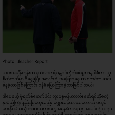
Photo: Bleacher Report
ယင်းအချိန်တုန်းက နယ်သာလန်ဂန္တဝင်တိုက်စစ်မှူး ဗန်ပါစီဟာ ယူ
နိုက်တက်မှာ ရှိနေခဲ့ပြီး အသင်းရဲ့ အခြေအနေဟာ စတင်ကျဆင်း
နေခဲ့တာဖြစ်ကြောင်း ဝန်ခံပြောကြားခဲ့တာဖြစ်ပါတယ်။
ဒါပေမယ့် မိုရက်စ်နောက်ပိုင်း လူးဝစ္စဗန်ဟားလ်၊ မော်ရင်ဟိုစတဲ့
နာမည်ကြီး နည်းပြတွေလည်း မျှော်လင့်ထားသလောက် မလုပ်
ပေးနိုင်ခဲ့သလို ကစားသမားတွေအနေနဲ့ကလည်း အသင်းရဲ့ အရင်
ကအနေအထားအတိုင်း ပြန်ရောက်ဖို့ တာဝန်တွေ ထမ်းဆောင်ရ