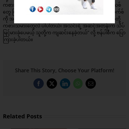
ကစားသမား-နည်းပြ လုပ်ခဲ့တာနဲ့အတူ အရာအားလူံးက အသစ်
တွေ ဖြစ်နေခဲ့တယ်၊ ဖာဂူဆန် နောက်ပိုင်း တာဝန်ယူခဲ့တဲ့ မိုယက်စ်
ကို အပြစ်တင်လို့မရပါဘူး၊ သူ့ကိုပဲ ပြောမနေပါနဲ့၊ ကျွန်တော်တို့
ကစားသမားတွေလဲ ပါပါတယ်၊ အသင်းရဲ့ အဆင့်အတန်းက သိပ်
မြင့်မားခဲ့ပေမယ့် သူတို့က ကျဆင်းနေခဲ့တယ်” လို့ ဗန်ပါစီက ပြော
ကြားခဲ့ပါတယ်။
Share This Story, Choose Your Platform!
Facebook
X
LinkedIn
WhatsApp
Email
Related Posts