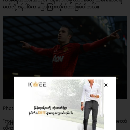
မယ်လို့ ဗန်ပါစီက ပြောကြားလိုက်တာဖြစ်ပါတယ်။
Photo: talkSPORT
“ကျွန်တော်တို့ ရုန်းကန်ခဲ့ရတယ်၊ ဘာကြောင့်လဲဆိုတော့ ကျွန်တော်
တို့က အဆင့် ၇ ရခဲ့တယ်လေ၊ စခိုးလ် အနားယူပြီး ဂစ်ကလဲ