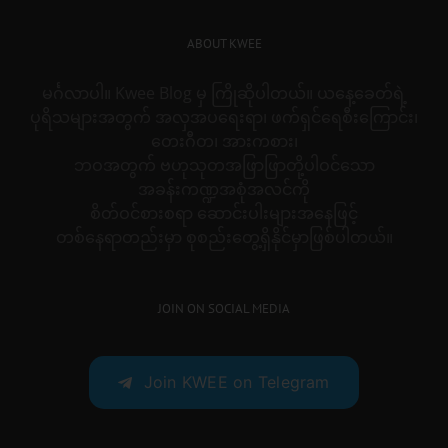
ABOUT KWEE
မင်္ဂလာပါ။ Kwee Blog မှ ကြိုဆိုပါတယ်။ ယနေ့ခေတ်ရဲ့
ပုရိသများအတွက် အလှအပရေးရာ၊ ဖက်ရှင်ရေစီးကြောင်း၊
တေးဂီတ၊ အားကစား၊
ဘဝအတွက် ဗဟုသုတအဖြာဖြာတို့ပါဝင်သော
အခန်းကဏ္ဍအစုံအလင်ကို
စိတ်ဝင်စားစရာ ဆောင်းပါးများအနေဖြင့်
တစ်နေရာတည်းမှာ စုစည်းတွေ့ရှိနိုင်မှာဖြစ်ပါတယ်။
JOIN ON SOCIAL MEDIA
Join KWEE on Telegram