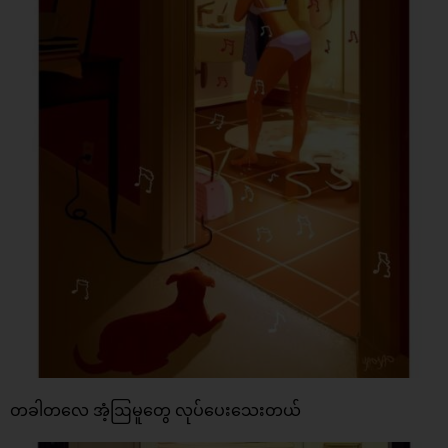
တခါတလေ အံ့ဩမူတွေ လုပ်ပေးသေးတယ်