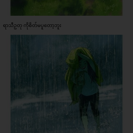
ရာသီဥတု ကိုစိတ်မပူတော့ဘူး