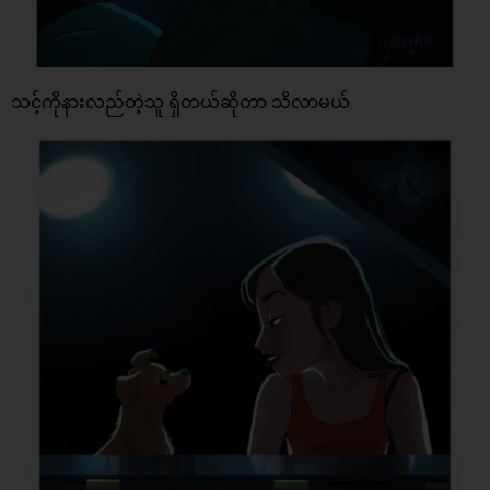
သင့်ကိုနားလည်တဲ့သူ ရှိတယ်ဆိုတာ သိလာမယ်