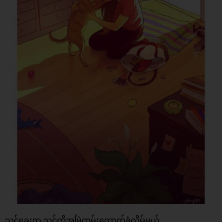
သင့်ခွေးက သင့်ကိုအမြဲတမ်းထောက်ခံလိမ့်မယ်