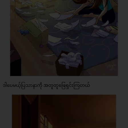
ဒါပေမယ့်ပြသာနာကို အတူတူဖြေရှင်းကြတယ်