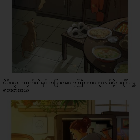
မိမိခွေးအတွက်ဆိုရင် တခြားအရေးကြီးတာတွေ လုပ်ဖို့အချိန်ရွေ့
ရတတ်တယ်