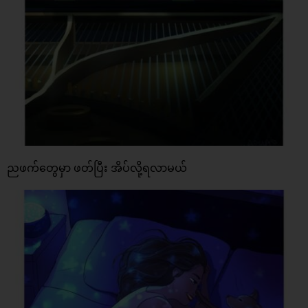
ညဖက်တွေမှာ ဖတ်ပြီး အိပ်လို့ရလာမယ်