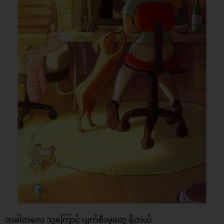
တခါတလေ သူ့ကြောင့် ပျက်စီးမူတွေ ရှိတယ်