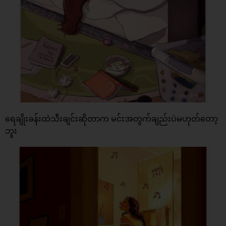
ရေချိုးခန်းထဲသီးချင်းဆိုတာက မင်းအတွက်ချည်းပဲမဟုတ်တော့
ဘူး