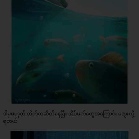
ဒါမှမဟုတ် တိတ်တဆိတ်နေပြီး အိပ်မက်တွေအကြောင်း တွေးလို့
ရတယ်