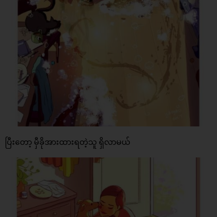
ပြီးတော့ မှီခိုအားထားရတဲ့သူ ရှိလာမယ်