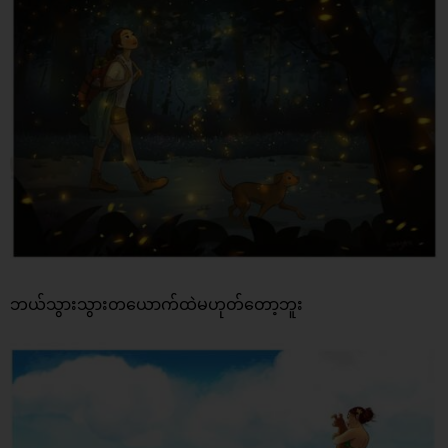
ဘယ်သွားသွားတယောက်ထဲမဟုတ်တော့ဘူး