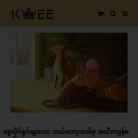
Skip
to
content
View
Larger
Image
ခွေးပိုင်ရှင်များဟာ ဘယ်တော့အခါမှ အထီးကျန်မ