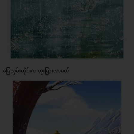
ခြေလှမ်းတိုင်းက ထူးခြားလာမယ်