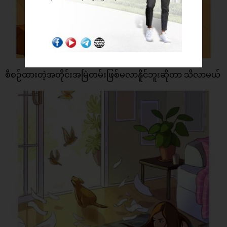
စီစဉ်ထားတဲ့အတိုင်းအမြဲတမ်းဖြစ်မလာနိူင်ဘူးဆိုတာ သိလာမယ်