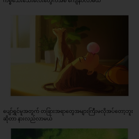
ကိစ္စသေးသေးလေးတွေကအစ ကျေနပ်လာမယ်
ပျော်ရွှင်မူအတွက် တခြားအရာတွေအများကြီးမလိုအပ်တော့ဘူး
ဆိုတာ နားလည်လာမယ်