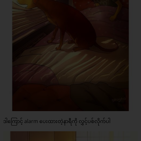
ဒါကြောင့် alarm ပေးထားတဲ့နာရီကို လွှင့်ပစ်လိုက်ပါ