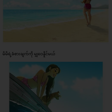
မိမိရဲ့ခံစားချက်ကို မျှဝေနိူင်မယ်