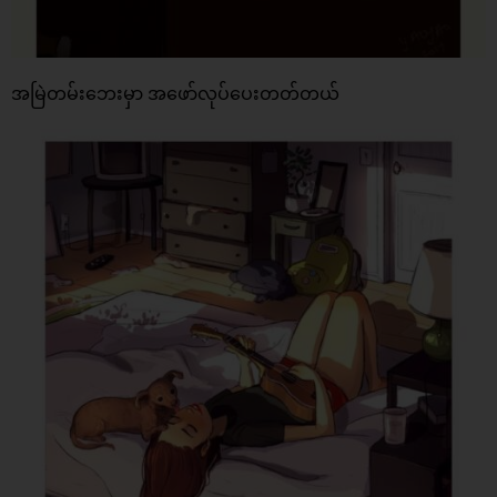
အမြဲတမ်းဘေးမှာ အဖော်လုပ်ပေးတတ်တယ်