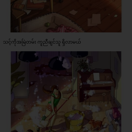
သင့်ကိုအမြဲတမ်း ကူညီချင်သူ ရှိလာမယ်