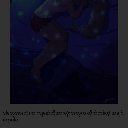
ဒါတွေအားလုံးက ကျနော်တို့အားလုံးအတွက် ထိုက်တန်တဲ့ အချစ်
တွေပါပဲ