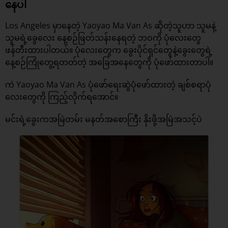
နေပါ
Los Angeles မှာနေတဲ့ Yaoyao Ma Van As ဆိုတဲ့သူဟာ သူမနဲ့
သူမရဲ့ခွေလေး နေ့စဉ်ဖြတ်သန်းနေရတဲ့ ဘဝကို ပုံလေးတွေ
ဖန်တီးထားပါတယ်။ ပုံလေးတွေက ခွေးပိုင်ရှင်တွေနဲ့ခွေးတွေရဲ့
နေ့စဉ်ကြုံတွေ့ရတတ်တဲ့ အခြေအနေတွေကို ပုံဖော်ထားတာပါ။
ကဲ Yaoyao Ma Van As ပုံဖော်ရေးဆွဲပုံဖော်ထားတဲ့ ချစ်စရာပုံ
လေးတွေကို ကြည့်လိုက်ရအောင်။
မင်းရဲ့ခွေးကအမြဲတမ်း မနတ်အစောကြီး နိုးဖို့အမြဲအသင့်ပဲ