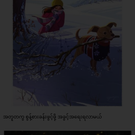
အတူတကွ စွန့်စားခန်းဖွင့်ဖို့ အခွင့်အရေးရလာမယ်