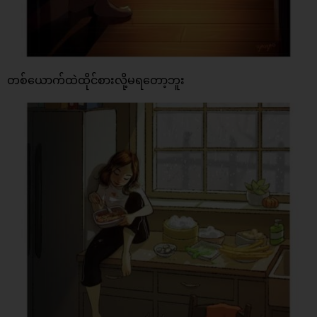
တစ်ယောက်ထဲထိုင်စားလို့မရတော့ဘူး