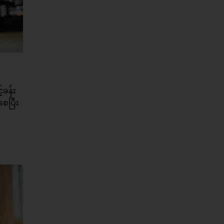
်ခန်း
စေပြီး