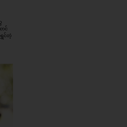
ေ
ောင်
ှင်တဲ့