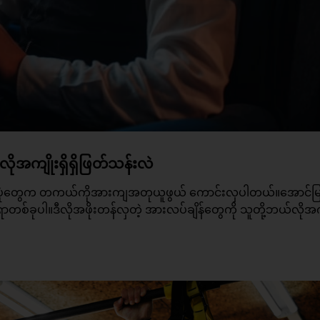
ုအကျိုးရှိရှိဖြတ်သန်းလဲ
သန်းပုံတွေက တကယ်ကိုအားကျအတုယူဖွယ် ကောင်းလှပါတယ်။အောင်မြ
စ်ခုပါ။ဒီလိုအဖိုးတန်လှတဲ့ အားလပ်ချိန်တွေကို သူတို့ဘယ်လိုအကျ