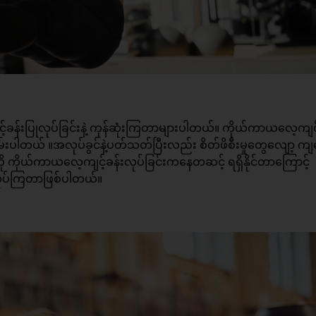
်ခန်းပြုလုပ်ခြင်းနဲ့ ကုန်ဆုံးကြတာများပါတယ်။ ကိုယ်ကာယလေ့ကျင့
ွမ်းပါတယ် ။အလုပ်ခွင်နဲ့ပတ်သတ်ပြီးလည်း စိတ်ဖိစီးမှုတွေလျော့ ကျ
ိုယ်ကာယလေ့ကျင့်ခန်းလုပ်ခြင်းကနေတဆင့် ရရှိနိုင်တာကြောင့်
ုလုပ်ကြတာဖြစ်ပါတယ်။