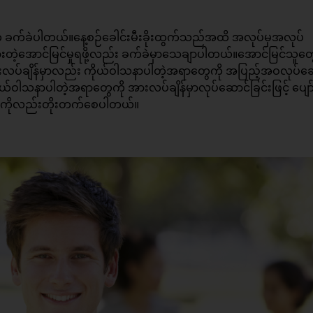
က ခက်ခဲပါတယ်။နေ့စဉ်ခေါင်းမီးခိုးထွက်သည်အထိ အလုပ်မှအလုပ်
ထားတဲ့အောင်မြင်မှုရဖို့လည်း ခက်ခဲမှာသေချာပါတယ်။အောင်မြင်သူတွ
ားလပ်ချိန်မှာလည်း ကိုယ်ဝါသနာပါတဲ့အရာတွေကို အပြည့်အဝလုပ်ဆ
ဝါသနာပါတဲ့အရာတွေကို အားလပ်ချိန်မှာလုပ်ဆောင်ခြင်းဖြင့် ပျော်ရွ
င်စွမ်းကိုလည်းတိုးတက်စေပါတယ်။