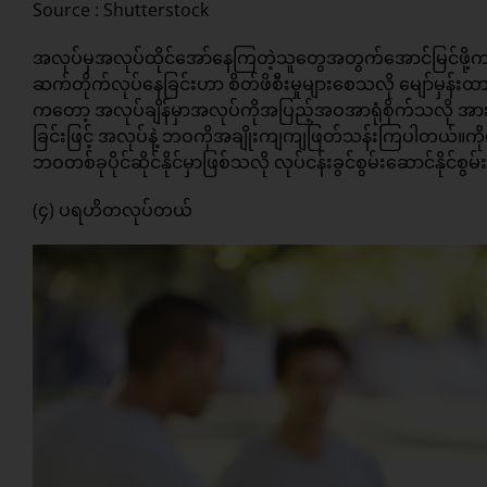
Source : Shutterstock
အလုပ်မှအလုပ်ထိုင်အော်နေကြတဲ့သူတွေအတွက်အောင်မြင်ဖို့
ဆက်တိုက်လုပ်နေခြင်းဟာ စိတ်ဖိစီးမှုများစေသလို မျော်မှန်း
ကတော့ အလုပ်ချိန်မှာအလုပ်ကိုအပြည့်အဝအာရုံစိုက်သလို အ
ခြင်းဖြင့် အလုပ်နဲ့ ဘဝကိုအချိုးကျကျဖြတ်သန်းကြပါတယ်။ကိုယ်
ဘဝတစ်ခုပိုင်ဆိုင်နိုင်မှာဖြစ်သလို လုပ်ငန်းခွင်စွမ်းဆောင်နို
(၄) ပရဟိတလုပ်တယ်