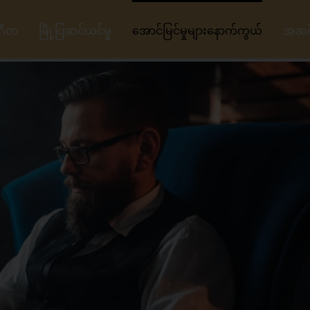
ဂီတ
မြို့ပြဆင်ယင်မှု
အောင်မြင်မှုများနောက်ကွယ်
အဆင့်