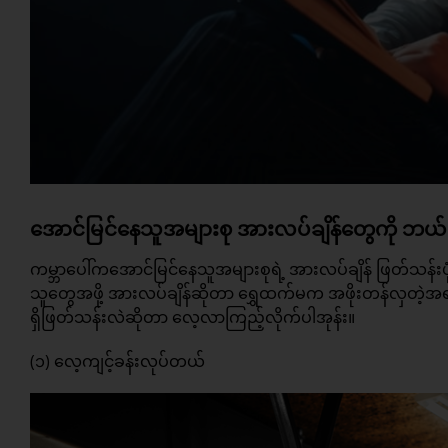
အောင်မြင်နေသူအများစု အားလပ်ချိန်တွေကို ဘယ်လိ
ကမ္ဘာပေါ်ကအောင်မြင်နေသူအများစုရဲ့ အားလပ်ချိန် ဖြတ်
သူတွေအဖို့ အားလပ်ချိန်ဆိုတာ ရွှေထက်မက အဖိုးတန်လှတဲ့အရာတ
ရှိဖြတ်သန်းလဲဆိုတာ လေ့လာကြည့်လိုက်ပါအုန်း။
(၁) လေ့ကျင့်ခန်းလုပ်တယ်