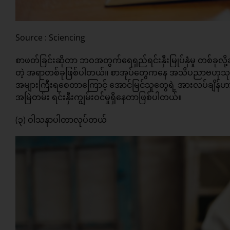
Source : Sciencing
စာဖတ်ခြင်းဆိုတာ ဘဝအတွက်ရေရှည်ရင်းနှီးမြုပ်နှံမှု တစ်ခုလို့ဆ
တဲ့ အရာတစ်ခုဖြစ်ပါတယ်။ စာအုပ်တွေကနေ အသိပညာဗဟုသုတ
အများကြီးရစေတာကြောင့် အောင်မြင်သူတွေရဲ့ အားလပ်ချိန်ဟာ
အမြဲတမ်း ရင်းနှီးကျွမ်းဝင်မှုရှိနေတာဖြစ်ပါတယ်။
(၃) ဝါသနာပါတာလုပ်တယ်