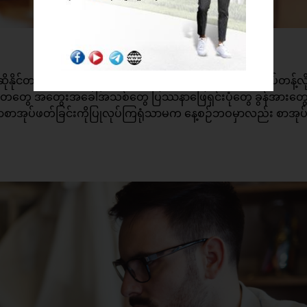
ိုနိုင်တာကြောင့် အောင်မြင်နေသူတွေအဖို့ စာဖတ်ခြင်းဟာ ရပ်တန့်လို့
တွေ အတွေးအခေါ်အသစ်တွေ ပြဿနာဖြေရှင်းပုံတွေ ခွန်အားတွ
စာအုပ်ဖတ်ခြင်းကိုပြုလုပ်ကြရုံသာမက နေ့စဉ်ဘဝမှာလည်း စာအုပ်တ