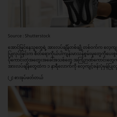
Source : Shutterstock
အောင်မြင်နေသူတွေရဲ့ အားလပ်ချိန်တစ်ချို့တစ်ဝက်က လေ့ကျင့
ပြုလုပ်ခြင်းက စိတ်ရောကိုယ်ပါကျန်းမာသန်စွမ်းမှုတွေကိုပေးစ
ပိုကောင်းတဲ့အတွေးအခေါ်အသစ်တွေ အကြံဉာဏ်ကောင်းတွေကို က
အားလပ်ချိန်တွေထဲက ၁ နာရီလောက်ကို လေ့ကျင့်ခန်းပုံမှန်ပြ
(၂) စာအုပ်ဖတ်တယ်