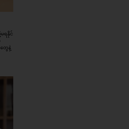
မရနိုင်
ေ
ွေနဲ့