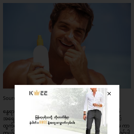
Source : HealthBuffet
နွေရာသီမှာ ခန္ဓာကိုယ်ကျန်းမာရေးကို အလေးထားသင့်သလို
အရေးပြားကျန်းမာရေးကလည်း မေ့မထားသင့်ပါဘူး။အပြင်
ထွက်တော့မယ်ဆိုရင် ကိုယ်ရဲ့ အသားရေကို နေလောင်ခြင်းမှ ကာ
ကွယ်နိုင်စေဖို့ UV ပါတဲ့နေလောင်ကာခရမ်င်အမြဲ လိမ်းပေးသင့်ပါ