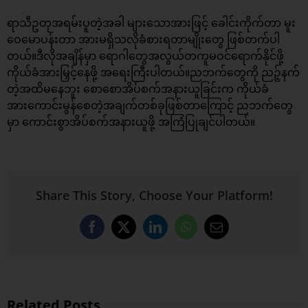
ရာသီဥတုအရမ်းပူတဲ့အခါ များသောအားဖြင့် ခေါင်းကိုက်တာ မူး
ဝေမောပန်းတာ အားမရှိသလိုခံစားရတာမျိုးတွေ ဖြစ်တက်ပါ
တယ်။ဒီလိုအချိန်မှာ ရောဂါတွေအလွယ်တကူမဝင်ရောက်နိုင်ဖို့
ကိုယ်ခံအားမြှင့်နေဖို့ အရေးကြီးပါတယ်။ညဘက်တွေကို ညဉ့်နက်
တဲ့အထိမနေဘူး စောစောအိပ်စက်အနားယူခြင်းက ကိုယ်ခံ
အားကောင်းမွန်စေတဲ့အချက်တစ်ခုဖြစ်တာကြောင့် ညဘက်တွေ
မှာ ကောင်းစွာအိပ်စက်အနားယူဖို့ အကြံပြုချင်ပါတယ်။
Share This Story, Choose Your Platform!
Facebook
X
LinkedIn
WhatsApp
Email
Related Posts