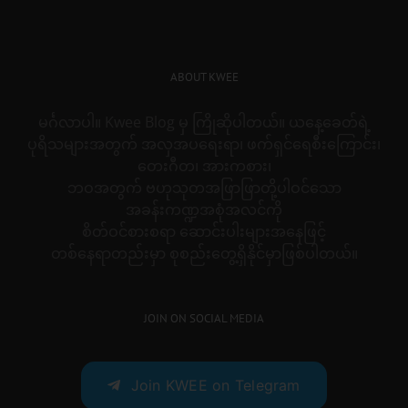
ABOUT KWEE
မင်္ဂလာပါ။ Kwee Blog မှ ကြိုဆိုပါတယ်။ ယနေ့ခေတ်ရဲ့
ပုရိသများအတွက် အလှအပရေးရာ၊ ဖက်ရှင်ရေစီးကြောင်း၊
တေးဂီတ၊ အားကစား၊
ဘဝအတွက် ဗဟုသုတအဖြာဖြာတို့ပါဝင်သော
အခန်းကဏ္ဍအစုံအလင်ကို
စိတ်ဝင်စားစရာ ဆောင်းပါးများအနေဖြင့်
တစ်နေရာတည်းမှာ စုစည်းတွေ့ရှိနိုင်မှာဖြစ်ပါတယ်။
JOIN ON SOCIAL MEDIA
Join KWEE on Telegram