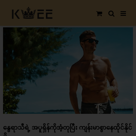
Skip
to
content
View
Larger
Image
နွေရာသီရဲ့ အပူရှိန်ကိုအံ့တုပြီး ကျန်းမာစွာနေထိုင်နိုင်