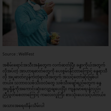
Source : WellFest
အစိမ်းရောင်အသီးအနှံတွေက လက်ဆတ်ပြီး ခန္ဓာကိုယ်အတွက်
လိုအပ်တဲ့ အာဟာရဓာတ်တွေကို ပေးစွမ်းနိုင်တာကြောင့် နွေရာသီ
လို အပူဓာတ်လွန်ကဲတဲ့ရာသီအတွက် အသင့်တော်ဆုံးဖြစ်ပါ
တယ်။ သဘာဝသစ်သီးဝလံတွေ သစ်သီးဖျော်ရည်တွေက နွေ
အပူရှိန်ကိုအကောင်းဆုံးလျော့ချပေးပြီး ကျန်းမာရေးနဲ့လည်း
ညီညွတ်စေတာကြောင့် ကလေးလူကြီး စားသုံးပေးသင့်ပါတယ်။
အသားအရေထိန်းသိမ်းပါ