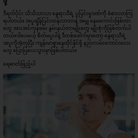
ဖို့
ဒီရက်ပိုင်း သိသိသာသာ နွေရာသီရဲ့ ပူပြင်းမှုဒဏ်ကို ခံစားလာကြ
ရပါတယ်။ အပူချိန်ပြင်းထန်လာတာနဲ့ အမျှ နေမကောင်းဖြစ်တာ
တွေ အားအင်ကုန်ခမ်း နွမ်းနယ်တာမျိုးတွေ မျိုးစုံကိုဖြစ်တက်ပါ
တယ်။ဒါပေမယ့် စိတ်မပူပါနဲ့ ဒီတစ်ခေါက်မှာတော့ နွေရာသီရဲ့
အပူကိုအံ့တုပြီး ကျန်းမာစွာနေထိုင်နိုင်ဖို့ နည်းလမ်းကောင်းလေး
တွေ ပြောပြပေးသွားမှာဖြစ်ပါတယ်။
ရေဓာတ်ဖြည့်ပါ