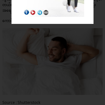
တယ်။ဒါမှလည်း အသားအရေးပျက်စီးမှုဒဏ်လျော့ကျစေပြီး
အရေးပြားဆိုင်ရာပြဿနာတွေမှကင်းဝေးမှာဖြစ်ပါတယ်။
ကောင်းစွာအိပ်စက်အနားယူပါ
Source : Shutterstock