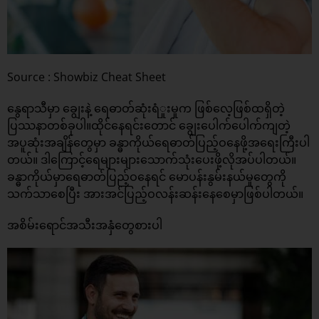
Source : Showbiz Cheat Sheet
နွေရာသီမှာ ချွေးနဲ့ ရေဓာတ်ဆုံးရံှုးမှုက ဖြစ်လေ့ဖြစ်ထရှိတဲ့
ပြဿနာတစ်ခုပါ။ထိုင်နေရင်းတောင် ချွေးပေါက်ပေါက်ကျတဲ့
အပူဆုံးအချိန်တွေမှာ ခန္ဓာကိုယ်ရေဓာတ်ပြည့်ဝနေဖို့အရေးကြီးပါ
တယ်။ ဒါကြောင့်ရေများများသောက်သုံးပေးဖို့လိုအပ်ပါတယ်။
ခန္ဓာကိုယ်မှာရေဓာတ်ပြည့်ဝနေရင် မောပန်းနွမ်းနယ်မှုတွေကို
သက်သာစေပြီး အားအင်ပြည့်ဝလန်းဆန်းနေစေမှာဖြစ်ပါတယ်။
အစိမ်းရောင်အသီးအနှံတွေစားပါ