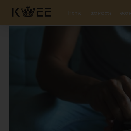
Skip
to
Home
အားကစား
တေး
content
View
Larger
Image