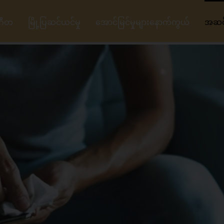
ဂီတ
မြို့ပြဆင်ယင်မှု
အောင်မြင်မှုများနောက်ကွယ်
အဆင့်