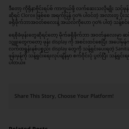
ဒီတော့ ကိုရိုနာဗိုင်းရပ်စ် ကာကွယ်ဖို့ လက်ဆေးသလိုမျိုး သင့်ဖုန
ဆိုရင် Clorox ဖြစ်စေ အရက်ပြန် ၇၀% ပါဝင်တဲ့ အလားတူ ပိုး
ခရိုဖိုက်ဘာအဝတ်စလေးနဲ့ အယ်လ်ကို‌‌ဟော ၇၀% ပါတဲ့ သန့်စင်ဆေး
ရေစိုခံဖုန်းတွေဆိုရင်တော့ မိုက်ခရိုဖိုက်ဘာ အဝတ်နုလေးမှာ 
သျှူးတွေကတော့ ဖုန်း display ကို အစင်းထင်စေပြီး အပေါ်မှန်ကို
လက်ထရွန်းနစ်ပစ္စည်း display တွေကို သန့်ရှင်းပေးရတဲ့ Sanit
ဖုန်းမှန်ကို သန့်ရှင်းရေးလုပ်ချိန်မှာ စက်ဝိုင်းပုံ ပွတ်ပြီး သန့်
ပါတယ်။
Share This Story, Choose Your Platform!
Related Posts