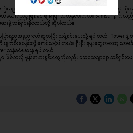
်းကိုလည်း ပုံမှန်လေး ပိုးသတ်ပေးဖို့ လိုပါတယ်။ iPhone တွေမှာ ပိုးသ
သတ်ဆေးရည်နဲ့ ဖြစ်စေ ဖျန်းပြီး သတ်နိုင်ပါတယ်။ Samsung ကလည်း
နဲ့ သန့်ရှင်းနိုင်တယ်လို့ ဆိုပါတယ်။
ဆပ်ပြာရည်အနည်းငယ်ဆွတ်ပြီး သန့်ရှင်းပေးလို့ ရပါတယ်။ Tower နဲ့ 
 ပျက်စီးစေနိုင်လို့ ရှောင်သင့်ပါတယ်။ ရိုးရိုး ဖုန်းတွေကတော့ သာမန
izer သန့်စင်ဆေးနဲ့ ရပါတယ်။
ရှင်းရမှာ ဖြစ်သလို ဖုန်းအနားစွန်းတွေကိုလည်း သေသေချာချာ သန့်ရှင်းပေးဖိ
Facebook
X
LinkedIn
Wha