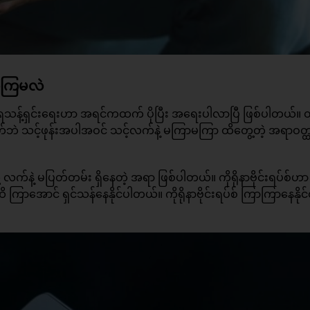
သတ်ကြမလဲ
ုယ်ရေသန့်ရှင်းရေးဟာ အရင်ကထက် ပိုပြီး အရေးပါလာပြီ ဖြစ်ပါတယ်။ 
ဘဲ သင့်ဖုန်းအပါအဝင် သင့်လက်နဲ့ မကြာမကြာ ထိတွေ့တဲ့ အရာဝတ္
ို့ လက်နဲ့ မပြတ်တမ်း ရှိနေတဲ့ အရာ ဖြစ်ပါတယ်။ ကိုရိုနာဗိုင်းရပ်စ်ဟာ
 ကြာအောင် ရှင်သန်နေနိုင်ပါတယ်။ ကိုရိုနာဗိုင်းရပ်စ် ကြာကြာနေနိုင်