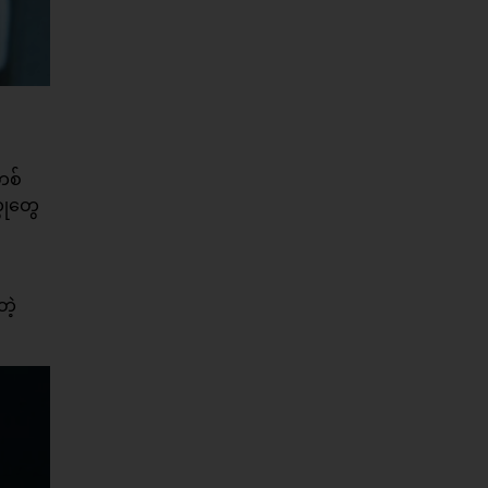
တစ်
ထုတွေ
တဲ့