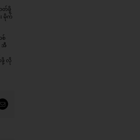
တ်ဖို့
 မိုက်
တစ်
် အီ
ု့ လို
tsApp
Email