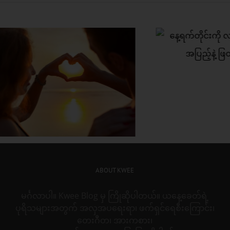
က်တိုင်းကို လန်းဆန်းတက်
ှု အပြည့်နဲ့ ဖြတ်သန်းနိုင်ဖို့
စိတ်လေး အေးချမ်
အချစ်ရေးတစ်ခု ဘ
တည်ဆောက်မလဲ
ABOUT KWEE
မင်္ဂလာပါ။ Kwee Blog မှ ကြိုဆိုပါတယ်။ ယနေ့ခေတ်ရဲ့
ပုရိသများအတွက် အလှအပရေးရာ၊ ဖက်ရှင်ရေစီးကြောင်း၊
တေးဂီတ၊ အားကစား၊