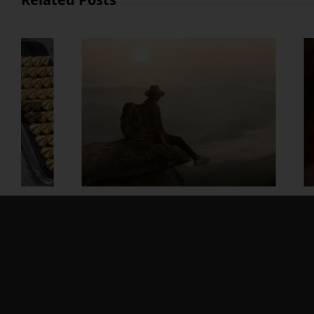
နေ့ရ
ကြွမ
တွဲတာကြာလေ အချစ်တွေ ပို
တိုးလာစေဖို့