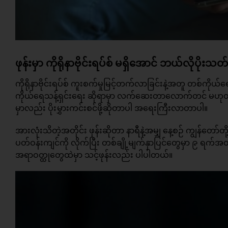
ဖုန်းမှာ ကိုရိုနာဗိုင်းရပ်စ် မရှိအောင် ဘယ်လိုပိုး
ကိုရိုနာဗိုင်းရပ်စ် ကူးစက်မှုမြင့်တက်လာခြင်းနဲ့အတူ တစ်ကိ
ကိုယ်ရေသန့်ရှင်းရေး ဆိုရာမှာ လက်ဆေးတာလောက်တင် မဟုတ်
မှာလည်း ပိုးမွှားကင်းစင်ဖို့ဆိုတာပါ အရေးကြီးလာတာပါ။
အားလုံးသိတဲ့အတိုင်း ဖုန်းဆိုတာ နာရီနဲ့အမျှ နေ့စဉ် ကျွန်တော်တ
ပတ်ဝန်းကျင်ကို လိုက်ပြီး တစ်ချို့မျက်နှာပြင်တွေမှာ ၉ ရက်အထိ
အရာဝတ္ထုတွေထဲမှာ သင့်ဖုန်းလည်း ပါပါတယ်။