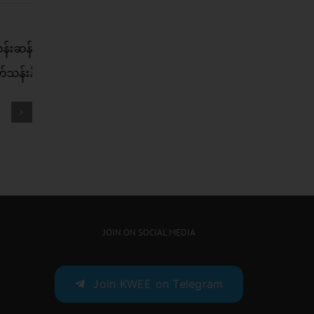
းရတဲ့
ဘာမှထွေထွေထူးထူး မလုပ်ရပဲ
ယ်လို
ကျန်းမာတဲ့ ဆံသားကို ပိုင်ဆိုင်
 ?
နိုင်ဖို့
JOIN ON SOCIAL MEDIA
Join KWEE on Telegram