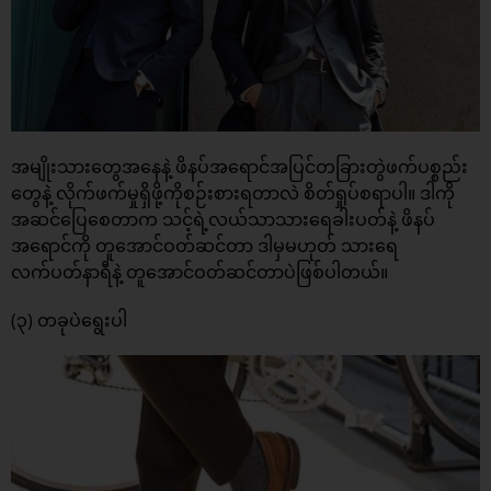
အမျိုးသားတွေအနေနဲ့ ဖိနပ်အရောင်အပြင်တခြားတွဲဖက်ပစ္စည်း
တွေနဲ့ လိုက်ဖက်မှုရှိဖို့ကိုစဉ်းစားရတာလဲ စိတ်ရှုပ်စရာပါ။ ဒါကို
အဆင်ပြေစေတာက သင့်ရဲ့လယ်သာသားရေခါးပတ်နဲ့ ဖိနပ်
အရောင်ကို တူအောင်ဝတ်ဆင်တာ ဒါမှမဟုတ် သားရေ
လက်ပတ်နာရီနဲ့ တူအောင်ဝတ်ဆင်တာပဲဖြစ်ပါတယ်။
(၃) တခုပဲရွေးပါ