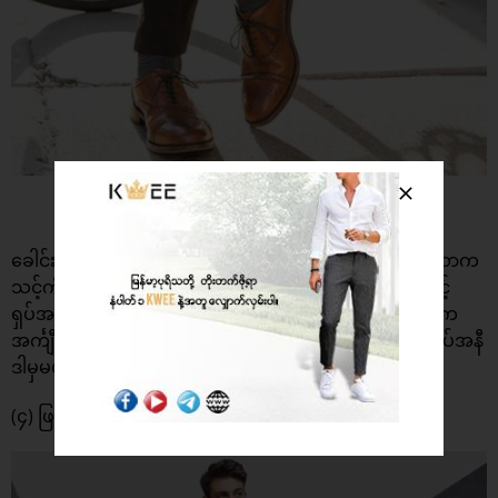
ခေါင်းစခြေဆုံးဝတ်စုံတခုလုံး လိုက်ဖက်အောင်ရွေးဖို့ လုပ်တာက
သင့်ကိုစိတ်ရှုပ်စေပါတယ်။ သင့်ဘောင်းဘီ (ဒါမှမဟုတ်) သင့်
ရှပ်အင်္ကျီကိုပဲ ဖိနပ်နဲ့လိုက်အောင်ရွေးချယ်ပါ။ ဥပမာ – သင်က
အင်္ကျီအနီရောင်နဲ့ဘောင်းဘီ အနက်ရောင်ဝတ်မယ်ဆိုရင် ဖိနပ်အနီ
ဒါမှမဟုတ် အနက်ကိုပဲရိုးရိုးရှင်းရှင်းရွေးချယ်လိုက်ပါ။
(၄) ဖြည့်စွက်အရောင်ကို နီးစပ်တာရွေးပါ