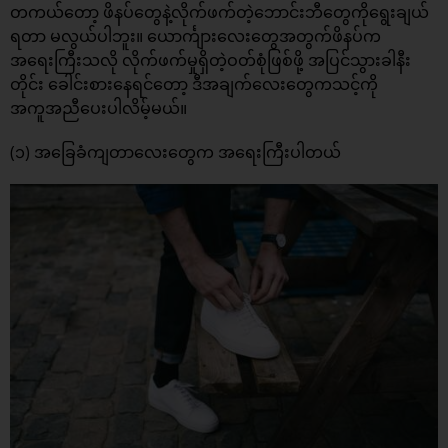
တကယ်တော့ ဖိနပ်တွေနဲ့လိုက်ဖက်တဲ့ဘောင်းဘီတွေကိုရွေးချယ်
ရတာ မလွယ်ပါဘူး။ ယောင်္ကျားလေးတွေအတွက်ဖိနပ်က
အရေးကြီးသလို လိုက်ဖက်မှုရှိတဲ့ဝတ်စုံဖြစ်ဖို့ အပြင်သွားခါနီး
တိုင်း ခေါင်းစားနေရင်တော့ ဒီအချက်လေးတွေကသင့်ကို
အကူအညီပေးပါလိမ့်မယ်။
(၁) အခြေခံကျတာလေးတွေက အရေးကြီးပါတယ်