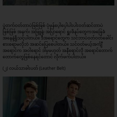
ပွဲတက်ဝတ်တာပဲဖြစ်ဖြစ် ပုံမှန်ပေ့ါပေ့ါပါးပါးဝတ်ဆင်တာပဲ
ဖြစ်ဖြစ် အနက်၊ အဖြူနဲ့၊ အပြာရောင် ရှူးဖိနပ်တွေကအခြေခံ
အနေနဲ့ရှိသင့်ပါတယ်။ ဒီအရောင်တွေက သင်ဘာပဲဝတ်ဝတ်ခေါင်း
စားစရာမလိုဘဲ အဆင်ပြေစေပါတယ်။ သင်ဝတ်မယ့်အင်္ကျီ
အရောင်က အဝါရောင် ဒါမှမဟုတ် အနီရောင်လို အရောင်တောက်
တောက်တွေဖြစ်နေရင်တောင် လိုက်ဖက်ပါတယ်။
(၂) လယ်သာခါးပတ် (Leather Belt)