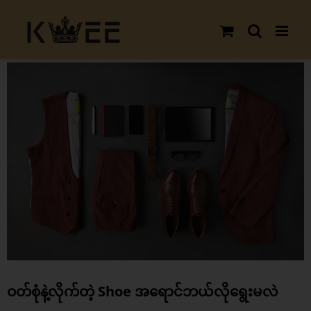
Skip
to
content
View
Larger
Image
ဝတ်စုံနဲ့လိုက်တဲ့ Shoe အရောင်ဘယ်လိုရွေးမလဲ