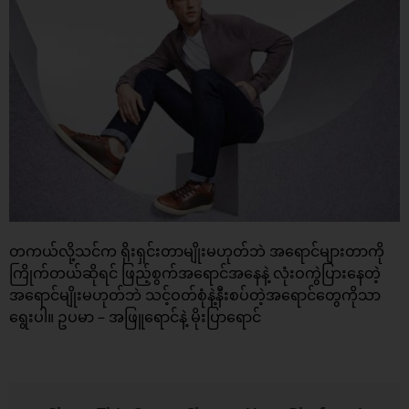
တကယ်လို့သင်က ရိုးရှင်းတာမျိုးမဟုတ်ဘဲ အရောင်များတာကို
ကြိုက်တယ်ဆိုရင် ဖြည့်စွက်အရောင်အနေနဲ့ လုံးဝကွဲပြားနေတဲ့
အရောင်မျိုးမဟုတ်ဘဲ သင့်ဝတ်စုံနဲ့နီးစပ်တဲ့အရောင်တွေကိုသာ
ရွေးပါ။ ဥပမာ – အဖြူရောင်နဲ့ မိုးပြာရောင်