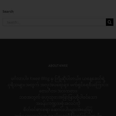
Search
Search
for:
ABOUT KWEE
မင်္ဂလာပါ။ Kwee Blog မှ ကြိုဆိုပါတယ်။ ယနေ့ခေတ်ရဲ့
ပုရိသများအတွက် အလှအပရေးရာ၊ ဖက်ရှင်ရေစီးကြောင်း၊
တေးဂီတ၊ အားကစား၊
ဘဝအတွက် ဗဟုသုတအဖြာဖြာတို့ပါဝင်သော
အခန်းကဏ္ဍအစုံအလင်ကို
စိတ်ဝင်စားစရာ ဆောင်းပါးများအနေဖြင့်
တစ်နေရာတည်းမှာ စုစည်းတွေ့ရှိနိုင်မှာဖြစ်ပါတယ်။