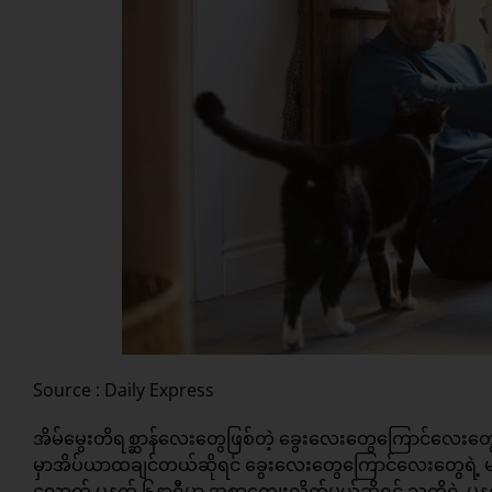
Source : Daily Express
အိမ်မွေးတိရစ္ဆာန်လေးတွေဖြစ်တဲ့ ခွေးလေးတွေကြောင်လေးတွ
မှာအိပ်ယာထချင်တယ်ဆိုရင် ခွေးလေးတွေကြောင်လေးတွေရဲ့ မ
လောက် မနက် ၆နာရီမှာ အစာကျွေးလိုက်မယ်ဆိုရင် သူတို့ရဲ့ မနက