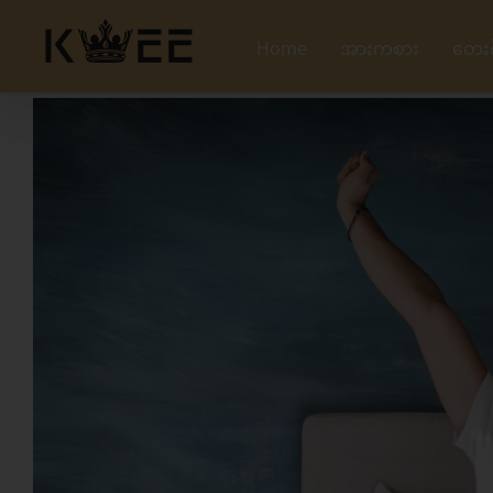
Skip
to
Home
အားကစား
တေး
content
View
Larger
Image