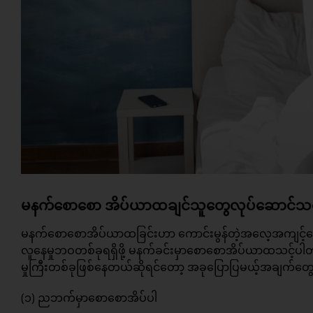
မနက်စောစော အိပ်ယာထချင်သူတွေလုပ်ဆောင်သင့
မနက်စောစောအိပ်ယာထခြင်းဟာ ကောင်းမွန်တဲ့အလေ့အကျင့်က
လူနေမှုဘဝတစ်ခုရရှိဖို့ မနက်ခင်းမှာစောစောအိပ်ယာထသင့်ပါ
မှုကြီးတစ်ခုဖြစ်နေတယ်ဆိုရင်တော့ အခုပြောပြမယ့်အချက်တွေ
(၁) ညဘက်မှာစောစောအိပ်ပါ