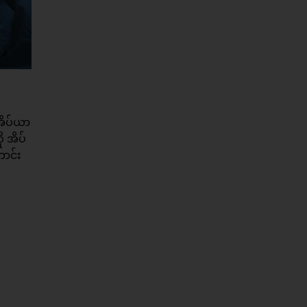
အိပ်ယာ
 အိပ်
ောင်း