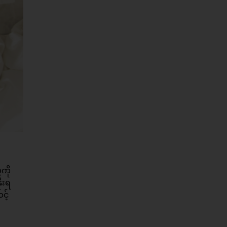
ကို
ုးရ
င့်