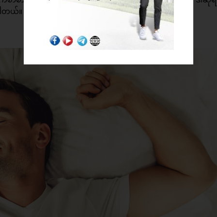
်ပါတယ်။