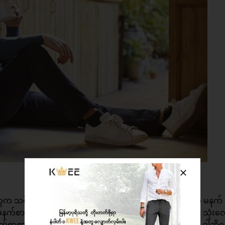
ေက သင့်အတွက် နိုးစက်တစ်ခုဆိုလည်း မမှားပါဘူး။ ကိုယ်က မနက် 
နက်စာစားချိန်ကို ၆ နာရီအတိမှာ သတ်မှတ်ထားပေးလိုက်ပါ။ သုံး
်စာစားချိန်ဟာ ၆ နာရီဆိုတာကို အလိုလိုသိသွားပါလိမ့်မယ်။ ဒါဆိုရ