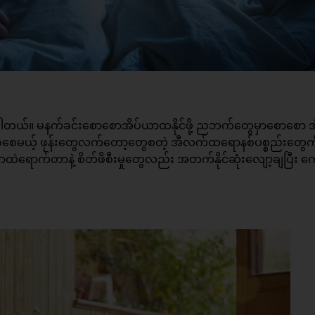
စ်ပါတယ်။ မနက်ခင်းစောစောအိပ်ယာထနိုင်ဖို့ ညဘက်တွေမှာစောစော 
ြစ်စေမယ့် ဖုန်းတွေလက်တော့တွေစတဲ့ အီလက်ထရောနစ်ပစ္စည်းတွေကို
ဲရောက်တာနဲ့ စိတ်ဖိစီးမှုတွေလည်း အတက်နိုင်ဆုံးလျော့ချပြီး က