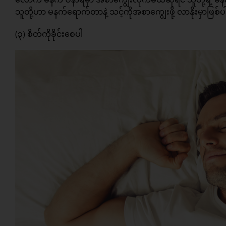
သူတို့ဟာ မနက်ရောက်တာနဲ့ သင့်ကိုအစာကျွေးဖို့ လာနိုးမှာဖြစ
(၃) စိတ်ကိုခိုင်းစေပါ