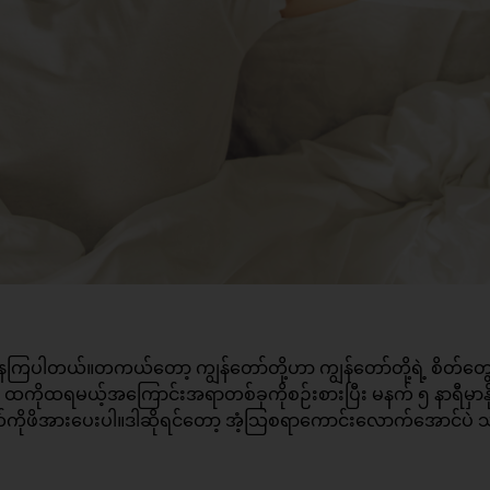
ေ့နေကြပါတယ်။တကယ်တော့ ကျွန်တော်တို့ဟာ ကျွန်တော်တို့ရဲ့ စိတ်တွေ
 ထကိုထရမယ့်အကြောင်းအရာတစ်ခုကိုစဉ်းစားပြီး မနက် ၅ နာရီမှာနိ
ိတ်ကိုဖိအားပေးပါ။ဒါဆိုရင်တော့ အံ့သြစရာကောင်းလောက်အောင်ပဲ သ