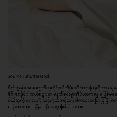
Source : Shutterstock
စိတ်ရဲ့စွမ်းအားတွေကိုလူတိုင်းလိုလိုပိုင်ဆိုင်ထားကြဆိုတာ မ
ခိုင်းစေနိုင်ပါတယ်။ ဥပမာ မနက်ခင်းမှာအိပ်ယာကနေ မဖြစ်မနေ
မယ်ဆိုတဲ့ စကားကို သင့်ကိုယ်သင့်ထပ်ခါတလဲလဲပြောပြပြီး စ
ပြောထားတဲ့အချိန်မှာ နိုးလာမှာဖြစ်ပါတယ်။