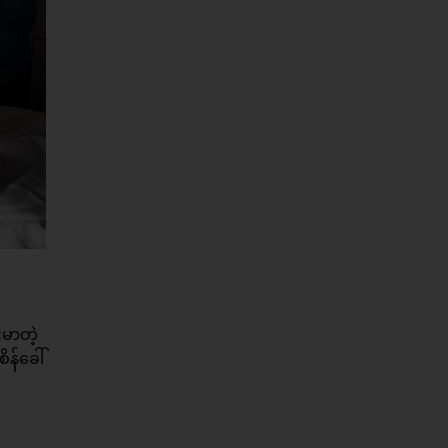
မာတဲ့
န်ခေါ်