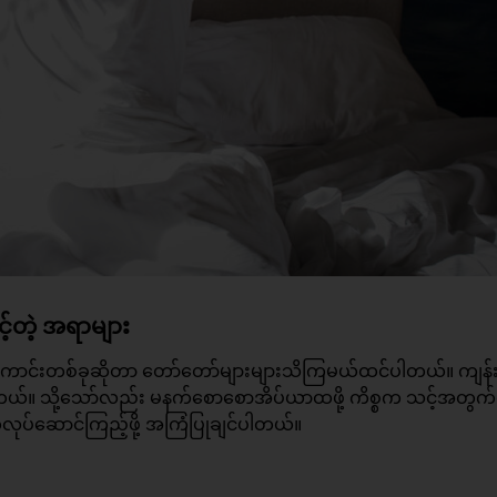
်တဲ့ အရာများ
ောင်းတစ်ခုဆိုတာ တော်တော်များများသိကြမယ်ထင်ပါတယ်။ ကျန်း
တယ်။ သို့သော်လည်း မနက်စောစောအိပ်ယာထဖို့ ကိစ္စက သင့်အတွက်စိ
လုပ်ဆောင်ကြည့်ဖို့ အကြံပြုချင်ပါတယ်။