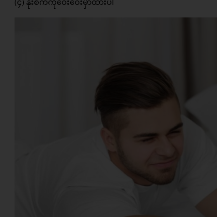
(၄) နိုးစက်ကိုဝေးဝေးမှာထားပါ