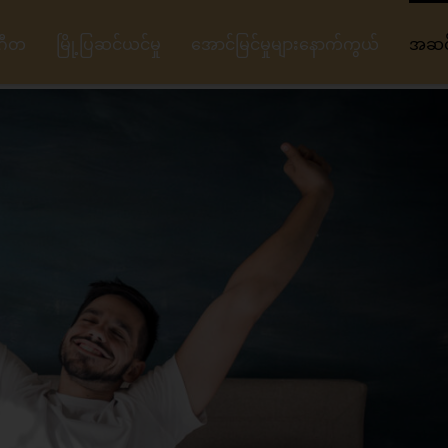
ဂီတ
မြို့ပြဆင်ယင်မှု
အောင်မြင်မှုများနောက်ကွယ်
အဆင့်