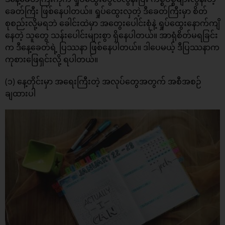
ခေတ်ကြီး ဖြစ်နေပါတယ်။ ရှုပ်ထွေးလှတဲ့ ဒီခေတ်ကြီးမှာ စိတ်
စုစည်းလို့မရဘဲ ခေါင်းထဲမှာ အတွေးပေါင်းစုံနဲ့ ရှုပ်ထွေးနောက်ကျိ
နေတဲ့ သူတွေ သန်းပေါင်းများစွာ ရှိနေပါတယ်။ အာရုံစိတ်မရခြင်း
က ဒီနေ့ခေတ်ရဲ့ ပြဿနာ ဖြစ်နေပါတယ်။ ဒါပေမယ့် ဒီပြဿနာက
ကုစားဖြေရှင်းလို့ ရပါတယ်။
(၁) နေ့တိုင်းမှာ အရေးကြီးတဲ့ အလုပ်တွေအတွက် အစီအစဉ်
ချထားပါ