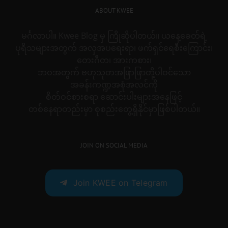
ABOUT KWEE
မင်္ဂလာပါ။ Kwee Blog မှ ကြိုဆိုပါတယ်။ ယနေ့ခေတ်ရဲ့
ပုရိသများအတွက် အလှအပရေးရာ၊ ဖက်ရှင်ရေစီးကြောင်း၊
တေးဂီတ၊ အားကစား၊
ဘဝအတွက် ဗဟုသုတအဖြာဖြာတို့ပါဝင်သော
အခန်းကဏ္ဍအစုံအလင်ကို
စိတ်ဝင်စားစရာ ဆောင်းပါးများအနေဖြင့်
တစ်နေရာတည်းမှာ စုစည်းတွေ့ရှိနိုင်မှာဖြစ်ပါတယ်။
JOIN ON SOCIAL MEDIA
Join KWEE on Telegram