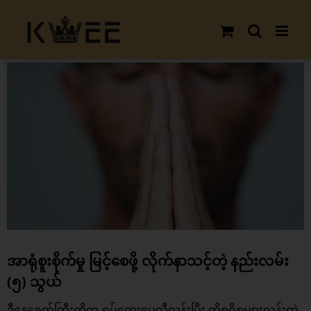
Skip
to
content
View
Larger
Image
အာရုံစူးစိုက်မှု မြင့်စေဖို့ လိုက်နာသင့်တဲ့ နည်းလမ်း
(၅) သွယ်
ဒီနေ့ခေတ်ကြီးကိုက ရှုပ်ထွေးပွေလီလွန်းပြီး ကိစ္စဝိစ္စများလွန်းတဲ့