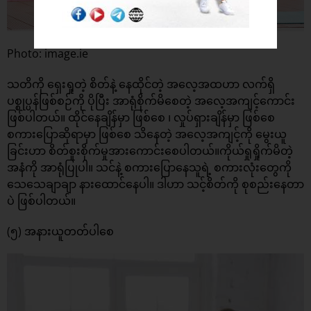
Photo: image.ie
သတိကို ရှေးရှုတဲ့ စိတ်နဲ့ နေထိုင်တဲ့ အလေ့အထဟာ လက်ရှိ
ပစ္စုပ္ပန်ဖြစ်စဉ်ကို ပိုပြီး အာရုံစိုက်မိစေတဲ့ အလေ့အကျင့်ကောင်း
ဖြစ်ပါတယ်။ ထိုင်နေချိန်မှာ ဖြစ်စေ ၊ လှုပ်ရှားချိန်မှာ ဖြစ်စေ
စကားပြောဆိုရာမှာ ဖြစ်စေ သိနေတဲ့ အလေ့အကျင့်ကို မွေးယူ
ခြင်းဟာ စိတ်စူးစိုက်မှုအားကောင်းစေပါတယ်။ကိုယ်ရှုရှိုက်မိတဲ့
အနံကို အာရုံပြုပါ။ သင်နဲ့ စကားပြောနေသူရဲ့ စကားလုံးတွေကို
သေသေချာချာ နားထောင်နေပါ။ ဒါဟာ သင့်စိတ်ကို စုစည်းနေတာ
ပဲ ဖြစ်ပါတယ်။
(၅) အနားယူတတ်ပါစေ