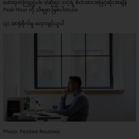
ဖော်ထုတ်ကြည့်ပါ။ ဒါဆိုရင် သင့်ရဲ့ စိတ်အားအမြင့်ဆုံးအချိန်
Peak Hour ကို သိရမှာ ဖြစ်ပါတယ်။
(၃) အာရုံစိုက်မှု လေ့ကျင့်ယူပါ
Photo: Positive Routines