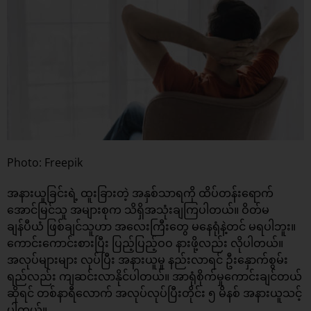
Photo: Freepik
အနားယူခြင်းရဲ့ ထူးခြားတဲ့ အနှစ်သာရကို ထိပ်တန်းရောက်
အောင်မြင်သူ အများစုက သိရှိအသုံးချကြပါတယ်။ ဝိတ်မ
ချန်ပီယံ ဖြစ်ချင်သူဟာ အလေးကြီးတွေ မနေရုံနဲ့တင် မရပါဘူး။
ကောင်းကောင်းစားပြီး ပြည့်ပြည့်ဝဝ နားဖို့လည်း လိုပါတယ်။
အလုပ်များများ လုပ်ပြီး အနားယူမှု နည်းလာရင် ဦးနှောက်စွမ်း
ရည်လည်း ကျဆင်းလာနိုင်ပါတယ်။ အာရုံစိုက်မှုကောင်းချင်တယ်
ဆိုရင် တစ်နာရီလောက် အလုပ်လုပ်ပြီးတိုင်း ၅ မိနစ် အနားယူသင့်
ပါတယ်။