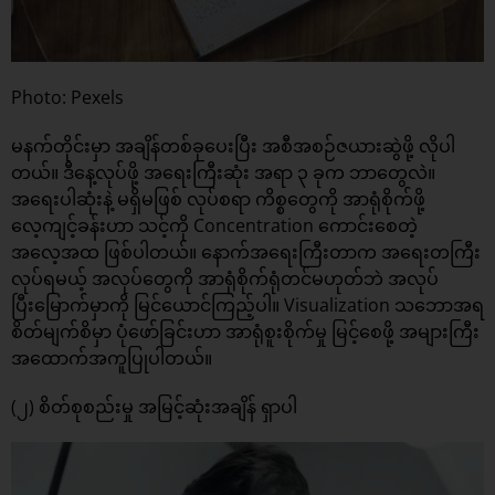
Photo: Pexels
မနက်တိုင်းမှာ အချိန်တစ်ခုပေးပြီး အစီအစဉ်ဇယားဆွဲဖို့ လိုပါ
တယ်။ ဒီနေ့လုပ်ဖို့ အရေးကြီးဆုံး အရာ ၃ ခုက ဘာတွေလဲ။
အရေးပါဆုံးနဲ့ မရှိမဖြစ် လုပ်စရာ ကိစ္စတွေကို အာရုံစိုက်ဖို့
လေ့ကျင့်ခန်းဟာ သင့်ကို Concentration ကောင်းစေတဲ့
အလေ့အထ ဖြစ်ပါတယ်။ နောက်အရေးကြီးတာက အရေးတကြီး
လုပ်ရမယ့် အလုပ်တွေကို အာရုံစိုက်ရုံတင်မဟုတ်ဘဲ အလုပ်
ပြီးမြောက်မှာကို မြင်ယောင်ကြည့်ပါ။ Visualization သဘောအရ
စိတ်မျက်စိမှာ ပုံဖော်ခြင်းဟာ အာရုံစူးစိုက်မှု မြင့်စေဖို့ အများကြီး
အထောက်အကူပြုပါတယ်။
(၂) စိတ်စုစည်းမှု အမြင့်ဆုံးအချိန် ရှာပါ