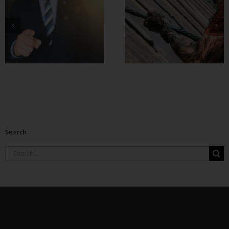
စိတ်မာတဲ့သူတွေက
အရာရာမှာ ခြေတ
လှမ်းသာတယ်
Search
Search
for: