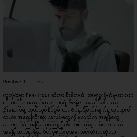
Positive Routines
လူတိုင်းမှာ Peak Hour ဆိုတာ ရှိပါတယ်။ အာရုံစူးစိုက်မှုဟာ သင်
ကိုယ်တိုင်အားထုတ်တာနဲ့ သင့်ရဲ့ ဗီဇနဲ့လည်း ဆိုင်ပါတယ်။
ဦးနှောက်ရဲ့ ထုတ်လုပ်နိုင်စွမ်းဟာ ဇီဝနာရီစည်းချက်နဲ့ လှုပ်ရှားပါ
တယ်။ အရေးကြီးဆုံး အလုပ်တွေကို မတူညီတဲ့ အချိန်တွေ
သတ်မှတ်ခွဲခြားပြီး လုပ်ကြည့်ပါ။ တစ်ပတ်နဲ့ တစ်ပတ် ဘယ်
အချိန် ဘယ်နာရီမှာ စိတ်စုစည်းမှုအကောင်းဆုံးလဲဆိုတာ