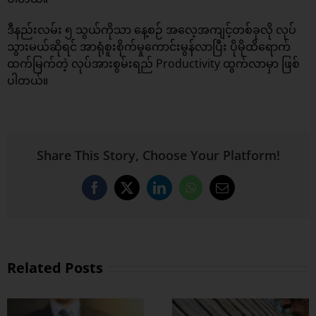
ဒီနည်းလမ်း ၅ သွယ်ကိုသာ နေ့စဉ် အလေ့အကျင့်တစ်ခုလို လုပ်
သွားမယ်ဆိုရင် အာရုံစူးစိုက်မှုကောင်းမွန်လာပြီး ပိုမိုထိရောက်
ထက်မြက်တဲ့ လုပ်အားစွမ်းရည် Productivity ထွက်လာမှာ ဖြစ်
ပါတယ်။
Share This Story, Choose Your Platform!
Facebook
X
LinkedIn
WhatsApp
Email
Related Posts