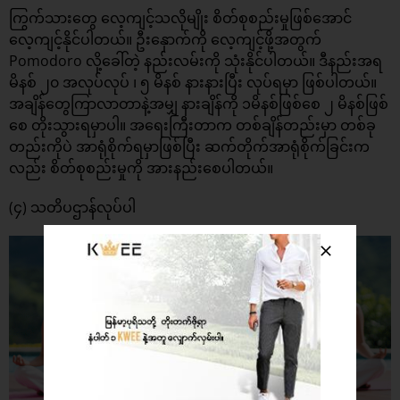
ကြွက်သားတွေ လေ့ကျင့်သလိုမျိုး စိတ်စုစည်းမှုဖြစ်အောင်
လေ့ကျင့်နိုင်ပါတယ်။ ဦး‌နှောက်ကို လေ့ကျင့်ဖို့အတွက်
Pomodoro လို့ခေါ်တဲ့ နည်းလမ်းကို သုံးနိုင်ပါတယ်။ ဒီနည်းအရ
မိနစ် ၂၀ အလုပ်လုပ် ၊ ၅ မိနစ် နားနားပြီး လုပ်ရမှာ ဖြစ်ပါတယ်။
အချိန်တွေကြာလာတာနဲ့အမျှ နားချိန်ကို ၁မိနစ်ဖြစ်စေ ၂ မိနစ်ဖြစ်
စေ တိုးသွားရမှာပါ။ အရေးကြီးတာက တစ်ချိန်တည်းမှာ တစ်ခု
တည်းကိုပဲ အာရုံစိုက်ရမှာဖြစ်ပြီး ဆက်တိုက်အာရုံစိုက်ခြင်းက
လည်း စိတ်စုစည်းမှုကို အားနည်းစေပါတယ်။
(၄) သတိပဌာန်လုပ်ပါ