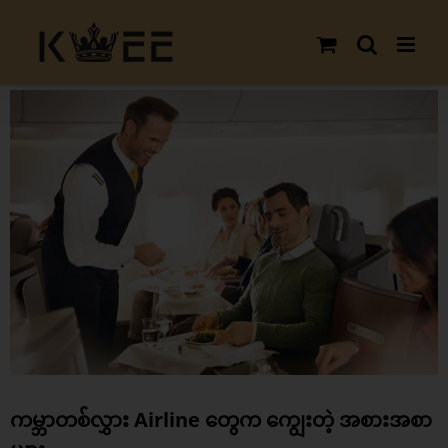
Skip
to
content
View
Larger
Image
ကမ္ဘာတစ်လွှား Airline တွေက ကျွေးတဲ့ အစားအစာ