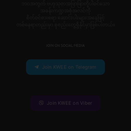
ဘဝအတွက် ဗဟုသုတအဖြာဖြာတို့ပါဝင်သော
အခန်းကဏ္ဍအစုံအလင်ကို
စိတ်ဝင်စားစရာ ဆောင်းပါးများအနေဖြင့်
တစ်နေရာတည်းမှာ စုစည်းတွေ့ရှိနိုင်မှာဖြစ်ပါတယ်။
JOIN ON SOCIAL MEDIA
Join KWEE on Telegram
Join KWEE on Viber