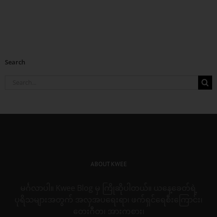
Search
Search
for:
ABOUT KWEE
မင်္ဂလာပါ။ Kwee Blog မှ ကြိုဆိုပါတယ်။ ယနေ့ခေတ်ရဲ့
ပုရိသများအတွက် အလှအပရေးရာ၊ ဖက်ရှင်ရေစီးကြောင်း၊
တေးဂီတ၊ အားကစား၊