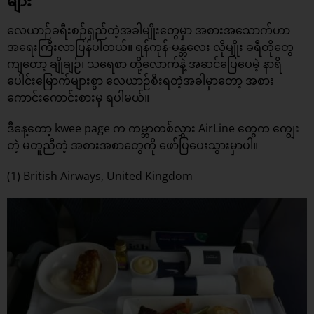
များ
လေယာဉ်ခရီးစဉ်ရှည်တဲ့အခါမျိုးတွေမှာ အစားအသောက်ဟာ
အရေးကြီးလာပြန်ပါတယ်။ ရန်ကုန်-မန္တလေး လိုမျိုး ခရီတိုတွေ
ကျတော့ ချိုချဉ်၊ သရေစာ တို့လောက်နဲ့ အဆင်ပြေပေမဲ့ နာရိ
ပေါင်းမြောက်များစွာ လေယာဉ်စီးရတဲ့အခါမှာတော့ အစား
ကောင်းကောင်းစားမှ ရပါမယ်။
ဒီနေ့တော့ kwee page က ကမ္ဘာတစ်လွှား AirLine တွေက ကျွေး
တဲ့ မတူညီတဲ့ အစားအစာတွေကို ဖော်ပြပေးသွားမှာပါ။
(1) British Airways, United Kingdom