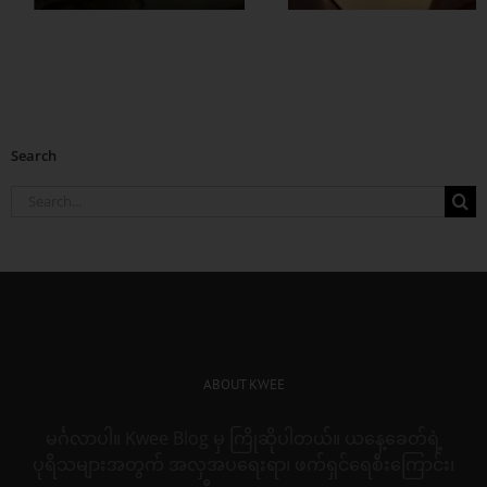
Search
Search
for:
ABOUT KWEE
မင်္ဂလာပါ။ Kwee Blog မှ ကြိုဆိုပါတယ်။ ယနေ့ခေတ်ရဲ့
ပုရိသများအတွက် အလှအပရေးရာ၊ ဖက်ရှင်ရေစီးကြောင်း၊