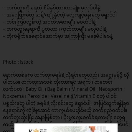
– တက်တူးကို ရေထဲ စိမ်နှစ်ထားတာမျိုး မလုပ်ပါနဲ့
– အရေပြားတွေ ဆန့်/ကျုံ့နိုင်တဲ့ လေ့ကျင့်ခန်းတွေ ရှောင်ပါ
– တင်းကြပ်လွန်းတဲ့ အဝတ်အစားမျိုး မဝတ်ပါနဲ့
– တက်တူးနေရာကို ပွတ်တာ ၊ ကုတ်တာမျိုး မလုပ်ပါနဲ့
– တိုက်ရိုက်နေရောင်အောက်မှာ အကြာကြီး မနေမိပါစေနဲ့
Photo : Istock
နောက်တစ်ခုက တက်တူးခရမ်နဲ့ လိုရှင်းတွေလည်း အရွေးမှန်ဖို့ လို
ပါတယ်။ တက်တူးအသစ် ထိုးထားရင် အရက် ၊ တစောင်း
လက်ပတ် ၊ Baby Oil ၊ Bag Balm ၊ Mineral Oil ၊ Neosporin ၊
Noxzema ၊ Peroxide ၊ Vaseline နဲ့ Vitamin E စတဲ့ ပါဝင်
ပစ္စည်းတွေ ပါတဲ့ ခရမ်နဲ့ လိုးရှင်းတွေ ရှောင်ပါ။ အပြင်ထွက်ချိန်မှာ
နေရောင်ကို လုံခြုံအောင် ကာကွယ်ပေးနိုင်မယ့် လက်ရှည်ဝတ်ပါ။
တက်တူးထိုးပြီး အနာဖြစ်တာ ၊ ပိုးမွှားကူးစက်ခံရတာမျိုး တွေ့ရ
တယ်ဆိုရင် ကိုယ့်ရဲ့ တက်တူးဆရာကိုဖြစ်စေ ဆရာဝန်ကို တိုင်ပင်
တာဖြစ်စေ လုပ်သင့်ပါတယ်။