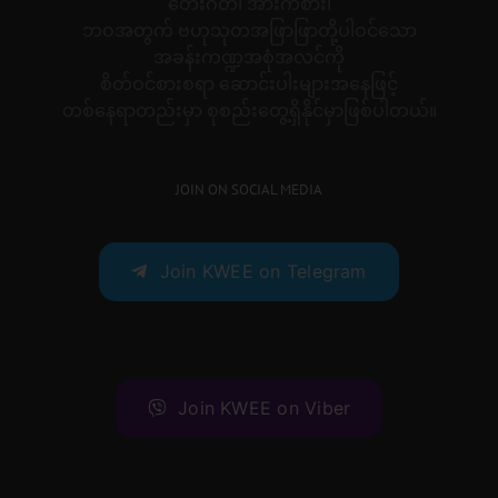
တေးဂီတ၊ အားကစား၊
ဘဝအတွက် ဗဟုသုတအဖြာဖြာတို့ပါဝင်သော
အခန်းကဏ္ဍအစုံအလင်ကို
စိတ်ဝင်စားစရာ ဆောင်းပါးများအနေဖြင့်
တစ်နေရာတည်းမှာ စုစည်းတွေ့ရှိနိုင်မှာဖြစ်ပါတယ်။
JOIN ON SOCIAL MEDIA
Join KWEE on Telegram
Join KWEE on Viber