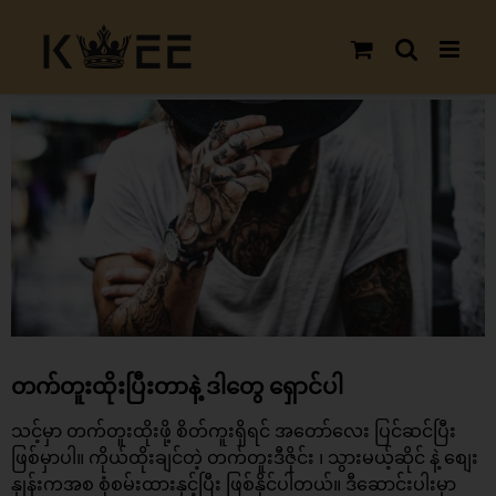
Skip
to
content
View
Larger
Image
တက်တူးထိုးပြီးတာနဲ့ ဒါတွေ ရှောင်ပါ
သင့်မှာ တက်တူးထိုးဖို့ စိတ်ကူးရှိရင် အတော်လေး ပြင်ဆင်ပြီး
ဖြစ်မှာပါ။ ကိုယ်ထိုးချင်တဲ့ တက်တူးဒီဇိုင်း ၊ သွားမယ့်ဆိုင် နဲ့ စျေး
နှုန်းကအစ စုံစမ်းထားနှင့်ပြီး ဖြစ်နိုင်ပါတယ်။ ဒီဆောင်းပါးမှာ