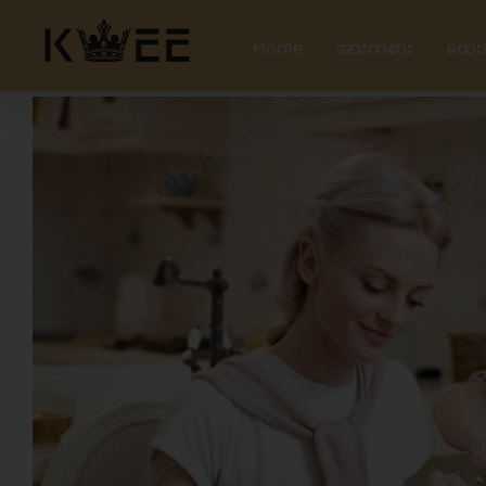
Skip
to
Home
အားကစား
တေး
content
View
Larger
Image