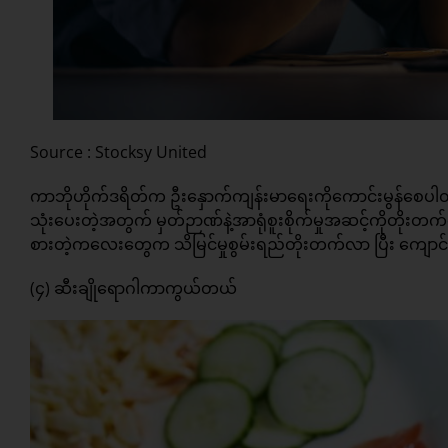
Source : Stocksy United
ကာဘိုဟိုက်ဒရိတ်က ဦးနှောက်ကျန်းမာရေးကိုကောင်းမွန်စေပ
သုံးပေးတဲ့အတွက် မှတ်ဉာဏ်နဲ့အာရုံစူးစိုက်မှုအဆင့်ကိုတိုးတ
စားတဲ့ကလေးတွေက သိမြင်မှုစွမ်းရည်တိုးတက်လာ ပြီး ကျောင်းမ
(၄) ဆီးချိုရောဂါကာကွယ်တယ်