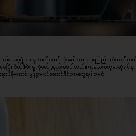
ါတယ်။ သင့်ရဲ့တနေ့တာကိုစတင်တဲ့အခါ အာ ဟာရပြည့်ဝတဲ့မနက်စာကိ
က်စေပြီး စိတ်ဖိစီး မှုကိုလျော့နည်းစေပါတယ်။ ကလေးတွေမှာဆိုရင် န
ှာပိုမိုကောင်းမွန်စွာလုပ်ဆောင်နိုင်တာတွေ့ရပါတယ်။