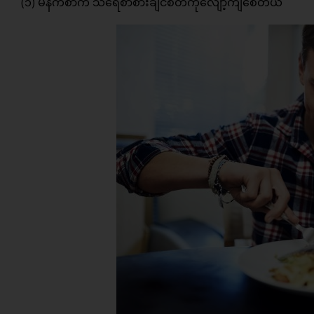
(၁) မနက်စာက သရေစာစားချင်စိတ်ကိုလျော့ကျစေတယ်