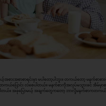
ယ့်အစားအစာစာရင်းမှာ မပါတော့ပါဘူး။ တကယ်တော့ မနက်စာစားဖို
ကယ်ပြောင်း လဲစေပါတယ်။ မနက်စာကိုအလုပ်မသွားခင် အိမ်မှာစားခ
့ရပါတယ်။ အခုပြောမယ့် အချက်တွေကတော့ ဘာလို့မနက်စာကတကယ