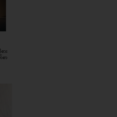
ုစား
က်စာ