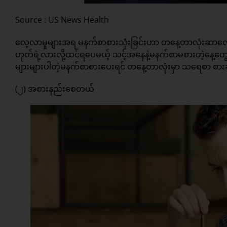
Source : US News Health
လေ့လာမှုများအရ မနက်စာစားသုံးခြင်းဟာ တနေ့တာလုံးဆာလောင်
ဟုတ်ရဲ့လားလို့ထင်ရပေမယ့် သင့်အနေနဲ့မနက်စာမစားတဲ့နေ့တွ
များများပါတဲ့မနက်စာစားပေးရင် တနေ့တာလုံးမှာ သရေစာ စာ
(၂) အစားနည်းစေတယ်