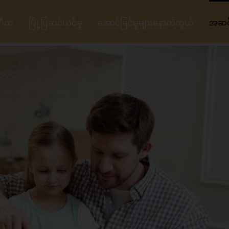
ဂီတ
မြို့ပြဆင်ယင်မှု
အောင်မြင်မှုများနောက်ကွယ်
အဆင့်