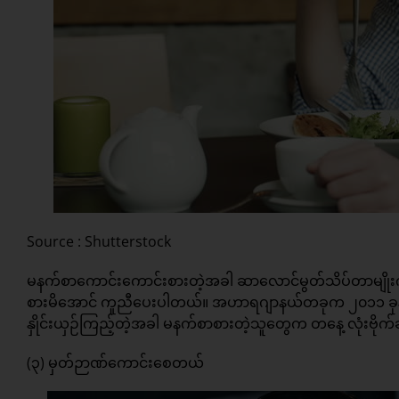
Source : Shutterstock
မနက်စာကောင်းကောင်းစားတဲ့အခါ ဆာလောင်မွတ်သိပ်တာမျိုး
စားမိအောင် ကူညီပေးပါတယ်။ အဟာရဂျာနယ်တခုက ၂၀၁၁ ခုနှစ်မ
နှိုင်းယှဉ်ကြည့်တဲ့အခါ မနက်စာစားတဲ့သူတွေက တနေ့ လုံးဗို
(၃) မှတ်ဉာဏ်ကောင်းစေတယ်