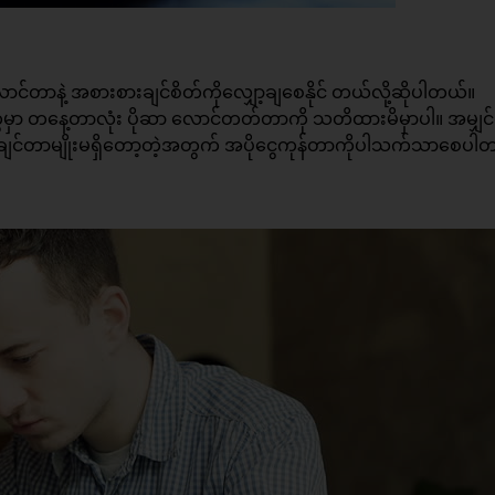
တာနဲ့ အစားစားချင်စိတ်ကိုလျှော့ချစေနိုင် တယ်လို့ဆိုပါတယ်။
ေမှာ တနေ့တာလုံး ပိုဆာ လောင်တတ်တာကို သတိထားမိမှာပါ။ အမျှင
းချင်တာမျိုးမရှိတော့တဲ့အတွက် အပိုငွေကုန်တာကိုပါသက်သာစေပါ