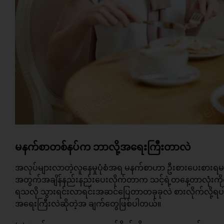
မနက်စာတစ်နပ်က ဘာလို့အရေးကြီးတာလဲ
အလုပ်များလာတဲ့လူနေမှုပုံစံအရ မနက်စာဟာ ဦးစားပေးစားရမ
အတွက်အချိန်နည်းနည်းပေးလိုက်တာက သင့်ရဲ့တနေ့တာလုံးကိုတ
ရသလို သွားရင်းလာရင်းအဆင်ပြေတာတခုခုလဲ စားလိုက်လို
အရေးကြီးလဲဆိုတဲ့အ ချက်တွေဖြစ်ပါတယ်။