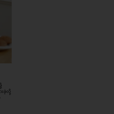
့
ဲ့လို့
်