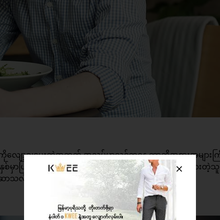
ကိုလျော့ချပေးတဲ့အတွက် အလုပ်မှာသင့်တနေ့ တာကိုအစားအများကြ
ှာပြုလုပ်တဲ့လေ့ လာမှုတခုမှာ မနက်စာစားတဲ့သူတွေနဲ့မစားတဲ့သူ
က်ဆာသလိုဖြစ်နေတာမျိုးမရှိတာကို တွေ့ရပါတယ်။