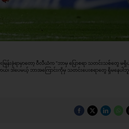
ို့ မေးမြန်းခဲ့ရာမှာတော့ ဝီလီယံက “ဘာမှ ပြောစရာ သတင်းသစ်တွေ မရှိပ
တယ်၊ ဒါပေမယ့် ဘာအကြောင်းကိုမှ သတင်းပေးစရာတွေ ရှိမနေပါဘူး”
Facebook
X
LinkedIn
Wha