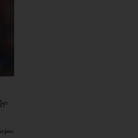
ိမှာ
းခဲ့ပေ