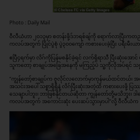
Photo : Daily Mail
ဝီလီယံဟာ ၂၀၁၃မှာ စတန်းဖို့ဒ်ဘရစ်ချ်ကို ရောက်လာပြီးကတည်
ကလပ်အတွက် ပြိုင်ပွဲစုံ ပွဲ၃၀၀ကျော် ကစားပေးခဲ့ပြီး ပရီးမီး
ဧပြီ၄ရက်မှာ လိဂ်ကိုပြန်မစနိုင်ခဲ့ရင် လက်ရှိရာသီ ပြီးဆုံးအော
သူကတော့ စာချုပ်အခြေအနေကို မကြည့်ပဲ သူ့ကိုလိုအပ်ရင် သစ္
“ကျွန်တော့်စာချုပ်က ဇူလိုင်လလောက်မှာကုန်မယ်ထင်တယ်၊ အ
အသင်းအပေါ် သစ္စာရှိရှိနဲ့ လိဂ်ပြီးဆုံးအတဲ့ထိ ကစားပေးဖို့
သေချာပါဘူး၊ ဘာဖြစ်နိုင်တယ်ဆိုတာ ကျွန်တော်တို့မသိဘူး၊
ကလပ်အတွက် အကောင်းဆုံး ပေးဆပ်သွားမှာပါ”လို့ ဝီလီယံက