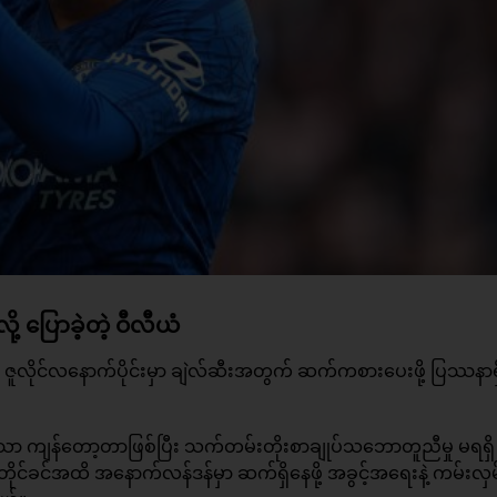
့ ပြောခဲ့တဲ့ ဝီလီယံ
 ဇူလိုင်လနောက်ပိုင်းမှာ ချဲလ်ဆီးအတွက် ဆက်ကစားပေးဖို့ ပြဿနာရှ
 ကျန်တော့တာဖြစ်ပြီး သက်တမ်းတိုးစာချုပ်သဘောတူညီမှု မရရှိ
ခင်အထိ အနောက်လန်ဒန်မှာ ဆက်ရှိနေဖို့ အခွင့်အရေးနဲ့ ကမ်းလှမ်