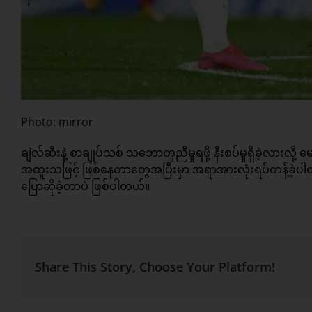
Photo: mirror
ချဲလ်ဆီးနဲ့ စာချုပ်သစ် သဘောတူညီမှုရဖို့ နီးစပ်မှုရှိခဲ့လားလ
အထူးသဖြင့် ဖြစ်နေတာတွေအပြီးမှာ အရာအားလုံးရပ်တန့်ခဲ့ပါ
ပြောဆိုခဲ့တာပဲ ဖြစ်ပါတယ်။
Share This Story, Choose Your Platform!