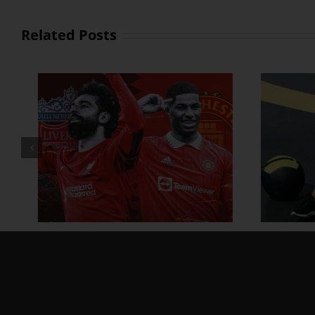
Related Posts
ထိထိရောက်ရောက် ဗိုက်ခေါက်
အိမ်
အဆီတွေ ချဖို့
ဗ