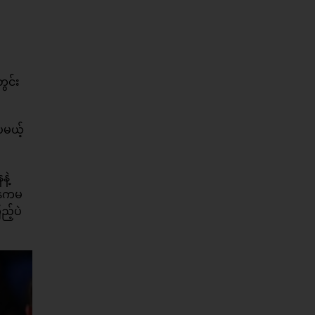
ွင်း
ေမယ့်
ဲ့
အနေကမ
့်ပဲ