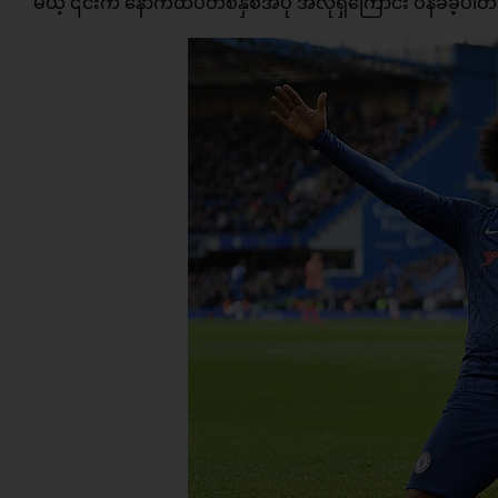
မယ့် ၎င်းက နောက်ထပ်တစ်နှစ်အပို အလိုရှိကြောင်း ဝန်ခံခဲ့ပါ