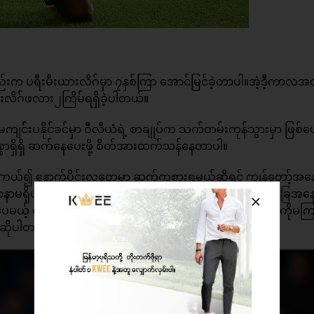
းက ပရီးမီးယားလိဂ်မှာ ၇နှစ်ကြာ အောင်မြင်ခဲ့တာပါ။အဲ့ဒီ့ကာလအတ
ယားလိဂ်ဖလား၂ကြိမ်ရရှိခဲ့ပါတယ်။
င် မကျင်းပနိုင်ခင်မှာ ဝီလီယံရဲ့ စာချုပ်က သက်တမ်းကုန်သွားမှာ ဖြစ်ပ
စာရှိရှိ ဆက်နေပေးဖို့ စိတ်အားထက်သန်နေတာပါ။
ကယ်၍ နောက်ပိုင်းလတွေမှာ ဆက်ကစားရမယ်ဆိုရင် ကျွန်တော့်အနေန
 ပြဿနာမရှိပါဘူး၊ စာချုပ်မရှိတော့ရင်တောင်မှပေါ့၊ ဒါပေမယ့် အခြေ
 ဒါပေမယ့် သေချာတာကတော့ ကျွန်တော်ဟာ စာချုပ်အခြေအနေကိုမကြည
 ဆိုပါတယ်။