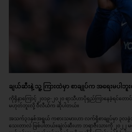
ချယ်ဆီးနဲ့ သူ့ ကြားထဲမှာ စာချုပ်က အရေးမပါဘူးလို
ကိုရိုနာကြောင့် ၂၀၁၉-၂၀၂၀ ရာသီဟာပိုရှည်ကြာနေခဲ့ရင်တောင်
မဟုတ်ဘူးလို့ ဝီလီယံက ဆိုပါတယ်။
အသက်၃၁နှစ်အရွယ် ကစားသမားဟာ လက်ရှိစာချုပ်မှာ ၃လခွဲသာ
သေးတာလဲ ဖြစ်ပါတယ်။ချဲလ်ဆီးဟာ ဘရာဇီးသားကို ၂၀၂၂ မတိုင်