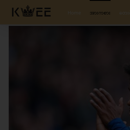
Skip
to
Home
အားကစား
တေး
content
View
Larger
Image