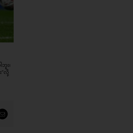
ါဘူး၊
လို့
tsApp
Email