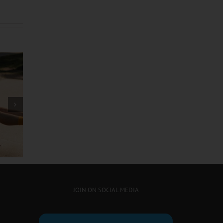
သမင်လား ကျားလား အဖြေ
ဖလန်းဖ
ပေါ်မယ့် ချဲလ်ဆီးနဲ့ လီဗာပူးတို့
ရှိလား
ထိပ်တိုက်တွေ့ဆုံပွဲ
JOIN ON SOCIAL MEDIA