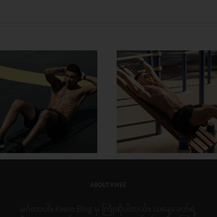
တွင်း လေ့ကျင့်ခန်း တွေနဲ့
အသက်ကြီးတဲ့အထိ 
ိုက်အဆီတွေ ဒီလိုဖြုတ်
လန်း ထဖို့ စိတ်ကူး
ABOUT KWEE
မင်္ဂလာပါ။ Kwee Blog မှ ကြိုဆိုပါတယ်။ ယနေ့ခေတ်ရဲ့