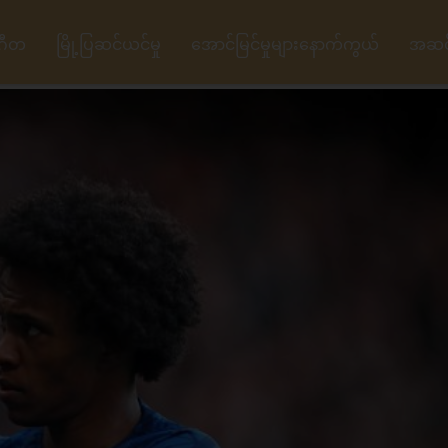
ဂီတ
မြို့ပြဆင်ယင်မှု
အောင်မြင်မှုများနောက်ကွယ်
အဆင့်