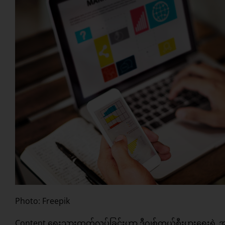
Photo: Freepik
Content ရေးသားထုတ်လုပ်ခြင်းဟာ ဒီဂျစ်တယ်စီးပွားရေးရဲ့ အသ