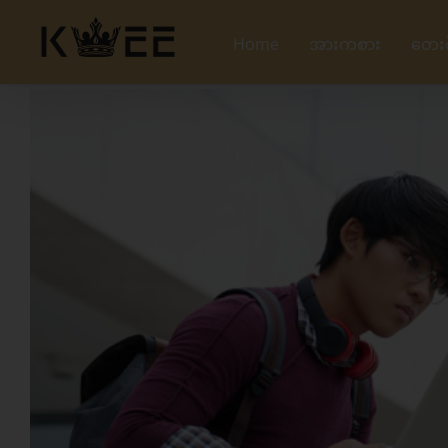
Skip
to
Home
အားကစား
တေး
content
View
Larger
Image