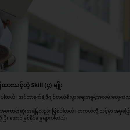
ိထားသင့်တဲ့ Skill (၄) မျိုး
်ကူလာပါတယ်။ အင်တာနက်နဲ့ ဒီဂျစ်တယ်စီးပွားရေးအခွင့်အလမ်းတွေက
်ဖို့ အကောင်းဆုံးအချိန်လည်း ဖြစ်ပါတယ်။ တကယ်လို့ သင့်မှာ အခုပြေ
 ပိုပြီး အောင်မြင်နိုင်ခြေများပါတယ်။