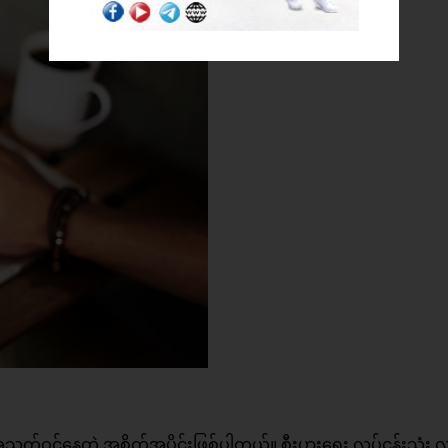
က်ဝင်နေတဲ့ အစိတ်အပိုင်းဖြစ်ပါတယ်။ စီးပွားရေး လုပ်ငန်းသုံး လူ