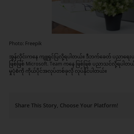
Photo: Freepik
အွန်လိုင်းကနေ ကျူရှင်ပြလို့ရပါတယ်။ ဒီဘက်ခေတ် ပညာရေးဟာ အ
ဖြစ်ဖြစ် Microsoft. Team ကနေ ဖြစ်ဖြစ် ပညာသင်လို့ရပ
မှုပုံစံကို ကိုယ်ပိုင်အလုပ်တစ်ခုလို လုပ်နိုင်ပါတယ်။
Share This Story, Choose Your Platform!