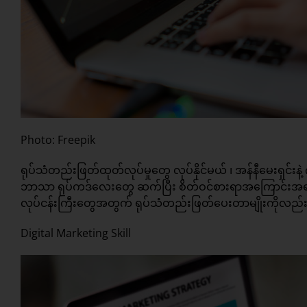
Photo: Freepik
ရုပ်သံတည်းဖြတ်ထုတ်လုပ်မှုတွေ လုပ်နိုင်မယ် ၊ အန်နီမေးရှင်းနဲ
ဘာသာ ရုပ်ကဒ်လေးတွေ ဆက်ပြီး စိတ်ဝင်စားရာအကြောင်းအရာတွေ
လုပ်ငန်းကြီးတွေအတွက် ရုပ်သံတည်းဖြတ်ပေးတာမျိုးကိုလည်း T
Digital Marketing Skill