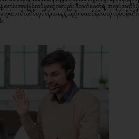
့ ရောင်းအားမြှင့်တင်မှုတွေကလည်း ဒီဘက်ခေတ်ရဲ့ အလုပ်အကိုင်ပု
ေဟာ ကိုယ်ပိုင်လုပ်ငန်းအနေနဲ့လည်း ထောင်နိုင်သလို လုပ်ငန်းတိုင်
ါ။