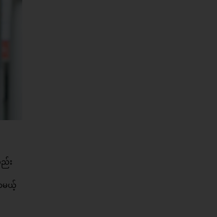
လည်း
ာမယ့်