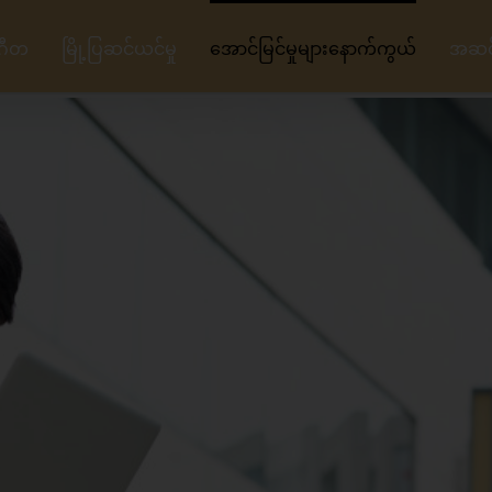
ဂီတ
မြို့ပြဆင်ယင်မှု
အောင်မြင်မှုများနောက်ကွယ်
အဆင့်