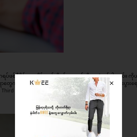
့ ဂရပ်ဖစ်ဒီဇိုင်းတွေ နိုင်တယ်ဆိုရင် တကယ်ကို အသုံးဝင်ပါတယ်။ ကိုယ
ကို YouTube မှာ တင်ပြီး ပိုက်ဆံရှာလို့လည်း ရသလို စီးပွားရ
hird Party အနေနဲ့ လုပ်နိုင်ပါတယ်။