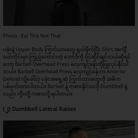
Photo : Eat This Not That
ပခုံးနဲ့ Upper Body ကြွက်သားတွေ ရှယ်မိုက်ပြီး Shirt အင်္ကျီ
ဝတ်တိုင်းမှာ ကြည့်ကောင်းတဲ့ ဘော်ဒီကို ပိုင်ဆိုင်ချင်တယ်ဆိုရင်
တော့ Barbell Overhead Press လေ့ကျင့်ခန်းကိုပြုလုပ်နိုင်ပါ
တယ်။ Barbell Overhead Press လေ့ကျင့်ခန်းက Anterior
Deltoid လို့ခေါ်တဲ့ ပခုံးအရှေ့ဆုံ ကြွက်သားတွေကို အဓိက
ပစ်မှတ်ထားပါတယ်။ Barbell နဲ့ ကစားနိုင်သလို Dumbbell နဲ့
လည်း ကွီးတို့ ကစားလို့ ရပါတယ်။
(၂) Dumbbell Lateral Raises