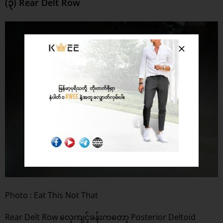
(၃) Rear Delt Row
Photo : Eat This Not That
Rear Delt Row လေ့ကျင့်ခန်းကတော့ Posterior Deltoid