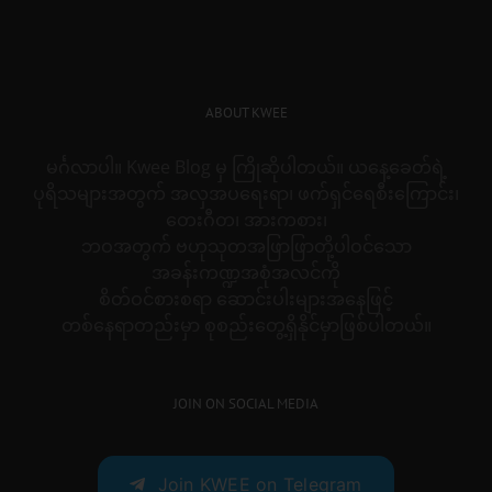
ABOUT KWEE
မင်္ဂလာပါ။ Kwee Blog မှ ကြိုဆိုပါတယ်။ ယနေ့ခေတ်ရဲ့
ပုရိသများအတွက် အလှအပရေးရာ၊ ဖက်ရှင်ရေစီးကြောင်း၊
တေးဂီတ၊ အားကစား၊
ဘဝအတွက် ဗဟုသုတအဖြာဖြာတို့ပါဝင်သော
အခန်းကဏ္ဍအစုံအလင်ကို
စိတ်ဝင်စားစရာ ဆောင်းပါးများအနေဖြင့်
တစ်နေရာတည်းမှာ စုစည်းတွေ့ရှိနိုင်မှာဖြစ်ပါတယ်။
JOIN ON SOCIAL MEDIA
Join KWEE on Telegram