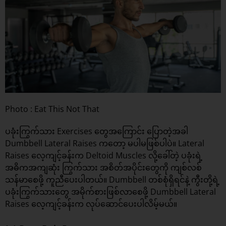
Photo : Eat This Not That
ပခုံးကြွက်သား Exercises တွေအကြောင်း ပြောတဲ့အခါ
Dumbbell Lateral Raises ကတော့ မပါမဖြစ်ပါပဲ။ Lateral
Raises လေ့ကျင့်ခန်းက Deltoid Muscles လို့ခေါ်တဲ့ ပခုံးရဲ့
အဓိကအကျဆုံး ကြွက်သား အစိတ်အပိုင်းတွေကို ကျစ်လစ်
သန်မာစေဖို့ ကူညီပေးပါတယ်။ Dumbbell တစ်စုံရှိရင်နဲ့ ကွီးတို့ရဲ့
ပခုံးကြွက်သားတွေ အမိုက်စားဖြစ်လာစေဖို့ Dumbbell Lateral
Raises လေ့ကျင့်ခန်းက လုပ်ဆောင်ပေးပါလိမ့်မယ်။