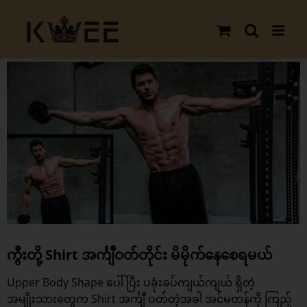
Skip
to
content
View
Larger
Image
ကွီးတို့ Shirt အင်္ကျီဝတ်တိုင်း မိမိုက်နေစေရမယ်
Upper Body Shape ပေါ်ပြီး ပခုံးခပ်ကျယ်ကျယ် ရှိတဲ့
အမျိုးသားတွေက Shirt အင်္ကျီ ဝတ်တဲ့အခါ အင်မတန်ကို ကြည့်