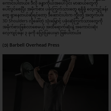
ကောင်းပါတယ်။ ဒီလို ခန္ဓာကိုယ်အပေါ်ပိုင်း မာဆယ်တွေကို
ပေါ်လွင်စေပြီး အမိုက်စား ပခုံးကြွက်သားတွေ ရရှိဖို့ လေ့ကျင့်ခန်း
တွေ ရှာနေတယ်ဆိုရင်တော့ ဒီဆောင်းပါးက ကွီးတို့ အတွက်ပါ။
3D Shoulders လို့ခေါ်တဲ့ သုံးမြှောင့် ပခုံးဆုံကြွက်သားတွေကို
အမိုက်စားဖြစ်လာစေမယ့် အထိရောက်ဆုံးနဲ့ အကောင်းဆုံး
လေ့ကျင့်ခန်း
၃ ခုကို ပြောပြပေးမှာ ဖြစ်ပါတယ်။
(၁) Barbell Overhead Press