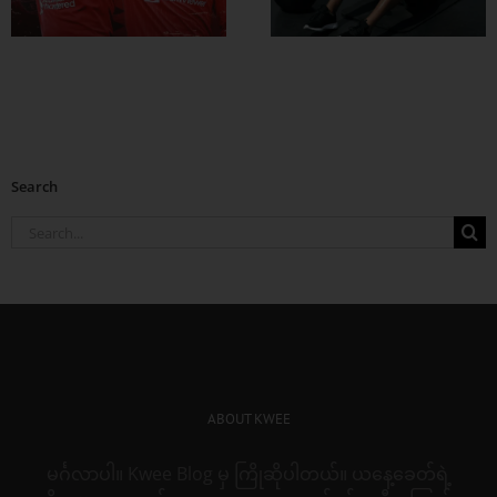
တွေ ချဖို့
Search
Search
for:
ABOUT KWEE
မင်္ဂလာပါ။ Kwee Blog မှ ကြိုဆိုပါတယ်။ ယနေ့ခေတ်ရဲ့