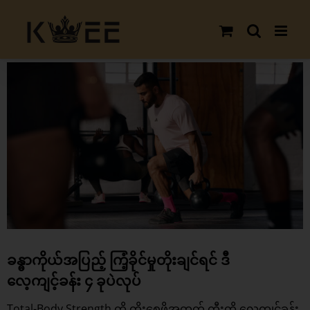
Skip
to
content
View
Larger
Image
ခန္ဓာကိုယ်အပြည့် ကြံ့ခိုင်မှုတိုးချင်ရင် ဒီ
လေ့ကျင့်ခန်း ၄ ခုပဲလုပ်
Total-Body Strength ကို တိုးစေဖို့အတွက် ကွီးတို့ လေ့ကျင့်ခန်း