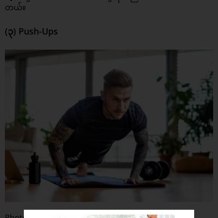
တယ်။
(၃) Push-Ups
Photo : Eat This Not That