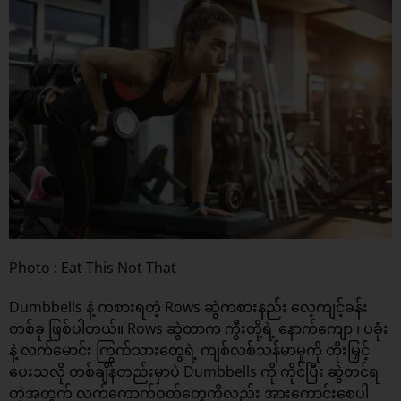
Photo : Eat This Not That
Dumbbells နဲ့ ကစားရတဲ့ Rows ဆွဲကစားနည်း လေ့ကျင့်ခန်း
တစ်ခု ဖြစ်ပါတယ်။ Rows ဆွဲတာက ကွီးတို့ရဲ့ နောက်ကျော ၊ ပခုံး
နဲ့ လက်မောင်း ကြွက်သားတွေရဲ့ ကျစ်လစ်သန်မာမှုကို တိုးမြှင့်
ပေးသလို တစ်ချိန်တည်းမှာပဲ Dumbbells ကို ကိုင်ပြီး ဆွဲတင်ရ
တဲ့အတွက် လက်ကောက်ဝတ်တွေကိုလည်း အားကောင်းစေပါ