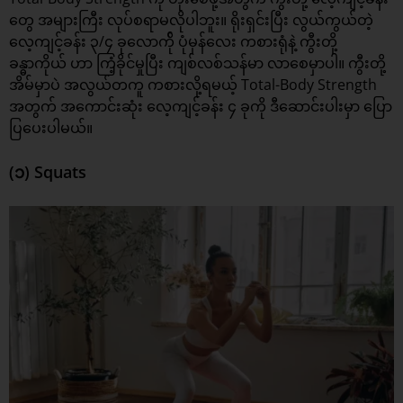
တွေ အများကြီး လုပ်စရာမလိုပါဘူး။ ရိုးရှင်းပြီး လွယ်ကွယ်တဲ့
လေ့ကျင့်ခန်း ၃/၄ ခုလောက်ို ပုံမှန်လေး ကစားရုံနဲ့ ကွီးတို့
ခန္ဓာကိုယ် ဟာ ကြံ့ခိုင်မှုပြီး ကျစ်လစ်သန်မာ လာစေမှာပါ။ ကွီးတို့
အိမ်မှာပဲ အလွယ်တကူ ကစားလို့ရမယ့် Total-Body Strength
အတွက် အကောင်းဆုံး
လေ့ကျင့်ခန်း
၄ ခုကို ဒီဆောင်းပါးမှာ ပြော
ပြပေးပါမယ်။
(၁) Squats