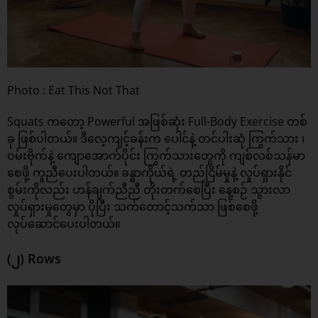
Photo : Eat This Not That
Squats ကတော့ Powerful အဖြစ်ဆုံး Full-Body Exercise တစ်
ခု ဖြစ်ပါတယ်။ ဒီလေ့ကျင့်ခန်းက ပေါင်နဲ့ တင်ပါးဆုံ ကြွက်သား ၊
ဝမ်းဗိုက်နဲ့ ကျောအောက်ပိုင်း ကြွက်သားတွေကို ကျစ်လစ်သန်မာ
စေဖို့ ကူညီပေးပါတယ်။ ခန္ဓာကိုယ်ရဲ့ တည်ငြိမ်မှုနဲ့ လှုပ်ရှားနိုင်
စွမ်းကိုလည်း ဟန်ချက်ညီညီ တိုးတက်စေပြီး နေ့စဉ် သွားလာ
လှုပ်ရှားမှုတွေမှာ ပိုပြီး သက်တောင့်သက်သာ ဖြစ်စေဖို့
လုပ်ဆောင်ပေးပါတယ်။
(၂) Rows