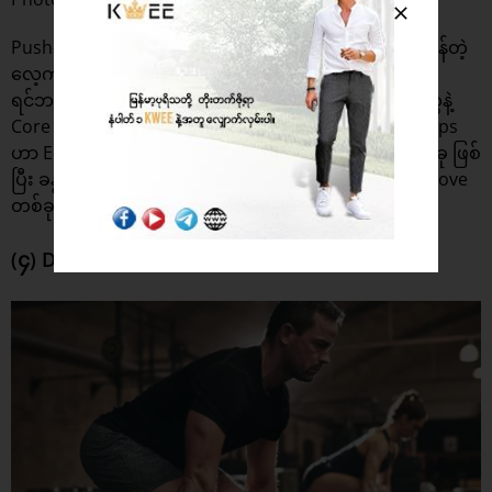
Push-Ups ကတော့ Upper-Body အတွက် အထူးကောင်းမွန်တဲ့
လေ့ကျင့်ခန်း ဖြစ်ပါတယ်။ ခန္ဓာကိုယ် အပေါ်ပိုင်းမှာ ရှိတဲ့
ရင်ဘတ် ၊ ပခုံး ၊ လက်မောင်း အနောက်ဘက် ကြွက်သားတွေနဲ့
Core ကြွက်သားတွေကို ထိရောက်မှု ရှိစေပါတယ်။ Push-Ups
ဟာ Equipment တွေမလိုပဲ ကစားနိုင်တဲ့ လေ့ကျင့်ခန်းတစ်ခု ဖြစ်
ပြီး ခန္ဓာကိုယ်ရဲ့ ကြံ့ခိုင်မှု နဲ့ ခွန်အားကို အဓိကတက်စေတဲ့ Move
တစ်ခု ဖြစ်ပါတယ်။
(၄) Deadlifts