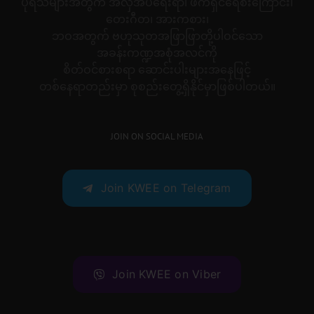
ပုရိသများအတွက် အလှအပရေးရာ၊ ဖက်ရှင်ရေစီးကြောင်း၊
တေးဂီတ၊ အားကစား၊
ဘဝအတွက် ဗဟုသုတအဖြာဖြာတို့ပါဝင်သော
အခန်းကဏ္ဍအစုံအလင်ကို
စိတ်ဝင်စားစရာ ဆောင်းပါးများအနေဖြင့်
တစ်နေရာတည်းမှာ စုစည်းတွေ့ရှိနိုင်မှာဖြစ်ပါတယ်။
JOIN ON SOCIAL MEDIA
Join KWEE on Telegram
Join KWEE on Viber