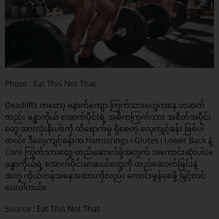
Photo : Eat This Not That
Deadlifts ကတော့ နောက်ကျော ကြွက်သားတွေကနေ တဆက်
တည်း ခန္ဓာကိုယ် အောက်ပိုင်းရဲ့ အဓိကကြွက်သား အစိတ်အပိုင်း
တွေ အားလုံးနီးပါးကို ထိရောက်မှု ရှိစေတဲ့ လေ့ကျင့်ခန်း ဖြစ်ပါ
တယ်။ ဒီလေ့ကျင့်ခန်းက Hamstrings ၊ Glutes ၊ Lower Back နဲ့
Core ကြွက်သားတွေ တည်ဆောက်ဖို့အတွက် အကောင်းဆုံးပါပဲ။
ခန္ဓာကိုယ်ရဲ့ အောက်ပိုင်းမာဆယ်တွေကို တည်ဆောက်ခြင်းနဲ့
အတူ ကိုယ်ဟန်အနေအထားကိုလည်း ကောင်းမွန်စေဖို့ မြှင့်တင်
ပေးပါတယ်။
Source :
Eat This Not That