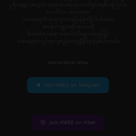
ပုရိသများအတွက် အလှအပရေးရာ၊ ဖက်ရှင်ရေစီးကြောင်း၊
တေးဂီတ၊ အားကစား၊
ဘဝအတွက် ဗဟုသုတအဖြာဖြာတို့ပါဝင်သော
အခန်းကဏ္ဍအစုံအလင်ကို
စိတ်ဝင်စားစရာ ဆောင်းပါးများအနေဖြင့်
တစ်နေရာတည်းမှာ စုစည်းတွေ့ရှိနိုင်မှာဖြစ်ပါတယ်။
JOIN ON SOCIAL MEDIA
Join KWEE on Telegram
Join KWEE on Viber