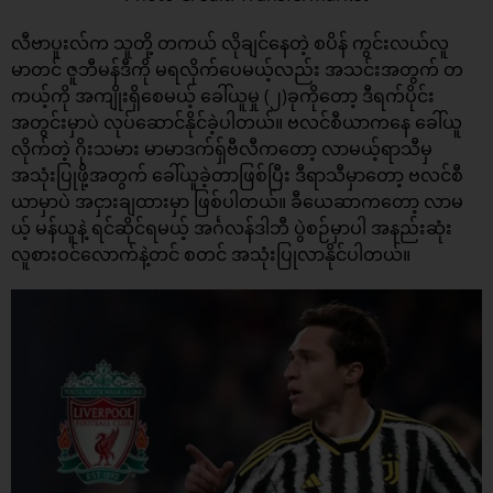
လီဗာပူးလ်က သူတို့ တကယ် လိုချင်နေတဲ့ စပိန် ကွင်းလယ်လူ
မာတင် ဇူဘီမန်ဒီကို မရလိုက်ပေမယ့်လည်း အသင်းအတွက် တ
ကယ့်ကို အကျိုးရှိစေမယ့် ခေါ်ယူမှု (၂)ခုကိုတော့ ဒီရက်ပိုင်း
အတွင်းမှာပဲ လုပ်ဆောင်နိုင်ခဲ့ပါတယ်။ ဗလင်စီယာကနေ ခေါ်ယူ
လိုက်တဲ့ ဂိုးသမား မာမာဒက်ရှ်ဗီလီကတော့ လာမယ့်ရာသီမှ
အသုံးပြုဖို့အတွက် ခေါ်ယူခဲ့တာဖြစ်ပြီး ဒီရာသီမှာတော့ ဗလင်စီ
ယာမှာပဲ အငှားချထားမှာ ဖြစ်ပါတယ်။ ခီယေဆာကတော့ လာမ
ယ့် မန်ယူနဲ့ ရင်ဆိုင်ရမယ့် အင်္ဂလန်ဒါဘီ ပွဲစဉ်မှာပါ အနည်းဆုံး
လူစားဝင်လောက်နဲ့တင် စတင် အသုံးပြုလာနိုင်ပါတယ်။