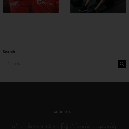
တွေ ချဖို့
Search
Search
for:
ABOUT KWEE
မင်္ဂလာပါ။ Kwee Blog မှ ကြိုဆိုပါတယ်။ ယနေ့ခေတ်ရဲ့