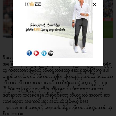
Photo Credit: Opta Analyst
ခီယေဆာဟာ ကစားသမားဘဝမှာ ACL အပါအဝင် ဒဏ်ရာ
အခြေအနေဆိုးတွေကြောင့် ရက်ပေါင်း မနည်းမနော အနားယူခဲ့ရ
တဲ့ ကစားသမားဖြစ်လို့ လီဗာပူးလ်တော့ ဆေးရုံအုပ်ကြီးကို ပေါ
ချောင်ကောင်းနဲ့ ခေါ်လိုက်တာဆိုပြီး ပြောနေကြပေမယ့် ခီယေဆာ
ကို ဘယ်လို ကစားသမားလဲဆိုတာ စီးရီးအေပွဲတွေ ယူရို-၂၀၂၀
ပြိုင်ပွဲတွေ ကြည့်ဖူးသူတိုင်း သိကြမှာပါ။ ဒီကစားသမားဟာ
ဒဏ်ရာသာ ကင်းစင်နေမယ်ဆိုရင်တော့ လီဗာပူးလ် အတွက် ဆာ
လာနေရာမှာ အကောင်းဆုံး အစားထိုးနိုင်မယ့် best
replacement တစ်ခုကို ဈေးပေါပေါနဲ့ ရလိုက်တယ်လို့တောင် ဆို
နိုင်ပါတယ်။