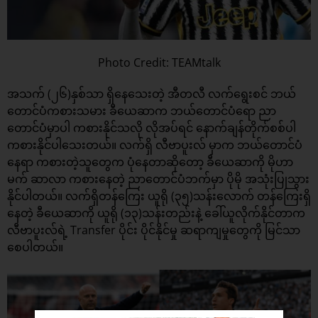
Photo Credit: TEAMtalk
အသက် (၂၆)နှစ်သာ ရှိနေသေးတဲ့ အီတလီ လက်ရွေးစင် ဘယ်
တောင်ပံကစားသမား ခီယေဆာက ဘယ်တောင်ပံရော ညာ
တောင်ပံမှာပါ ကစားနိုင်သလို လိုအပ်ရင် နောက်ချန်တိုက်စစ်ပါ
ကစားနိုင်ပါသေးတယ်။ လက်ရှိ လီဗာပူးလ် မှာက ဘယ်တောင်ပံ
နေရာ ကစားတဲ့သူတွေက ပုံနေတာဆိုတော့ ခီယေဆာကို မိုဟာ
မက် ဆာလာ ကစားနေတဲ့ ညာတောင်ပံဘက်မှာ ပိုမို အသုံးပြုသွား
နိုင်ပါတယ်။ လက်ရှိတန်ကြေး ယူရို (၃၅)သန်းလောက် တန်ကြေးရှိ
နေတဲ့ ခီယေဆာကို ယူရို (၁၃)သန်းတည်းနဲ့ ခေါ်ယူလိုက်နိုင်တာက
လီဗာပူးလ်ရဲ့ Transfer ပိုင်း ပိုင်နိုင်မှု ဆရာကျမှုတွေကို မြင်သာ
စေပါတယ်။