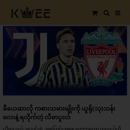
Skip
to
content
View
Larger
Image
ခီယေဆာလို ကစားသမားမျိုးကို ယူရို(၁၃)သန်း
လေးနဲ့ ရလိုက်တဲ့ လီဗာပူးလ်
လီဗာပူးလ်
အသင်းရဲ့ အပြောင်းအရွှေ့တွေကတော့ တကယ်ကို