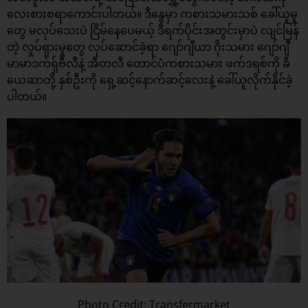
လေးစားစရာကောင်းပါတယ်။ ဒီနွေမှာ ကစားသမားသစ် ခေါ်ယူမှု
တွေ မလုပ်သေးပဲ ငြိမ်နေပေမယ့် ဒီရက်ပိုင်းအတွင်းမှာပဲ လျင်မြန်
တဲ့ လှုပ်ရှားမှုတွေ လုပ်ဆောင်ခဲ့ရာ ဂျော်ဂျီယာ ဂိုးသမား ဂျော်ဂျီ
မာမာဒက်ရှ်ဗီလီနဲ့ အီတလီ တောင်ပံကစားသမား ဖက်ဒရစ်ကို ခီ
ယေဆာတို့ နှစ်ဦးကို ရှေ့ဆင့်နောက်ဆင့်လေးနဲ့ ခေါ်ယူလိုက်နိုင်ခဲ့
ပါတယ်။
Photo Credit: Transfermarket