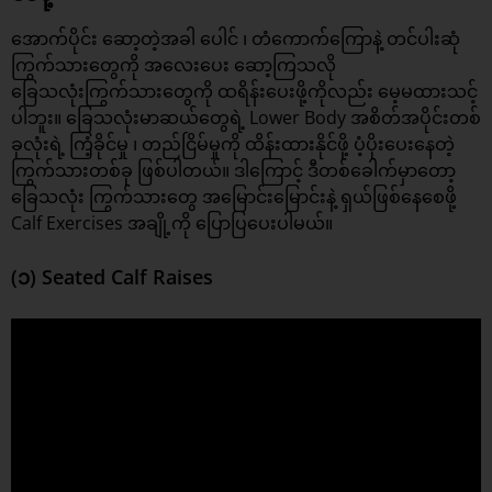
အောက်ပိုင်း ဆော့တဲ့အခါ ပေါင် ၊ တံကောက်ကြောနဲ့ တင်ပါးဆုံ
ကြွက်သားတွေကို အလေးပေး ဆော့ကြသလို
ခြေသလုံးကြွက်သားတွေကို ထရိန်းပေးဖို့ကိုလည်း မေ့မထားသင့်
ပါဘူး။ ခြေသလုံးမာဆယ်တွေရဲ့ Lower Body အစိတ်အပိုင်းတစ်
ခုလုံးရဲ့ ကြံ့ခိုင်မှု ၊ တည်ငြိမ်မှုကို ထိန်းထားနိုင်ဖို့ ပံ့ပိုးပေးနေတဲ့
ကြွက်သားတစ်ခု ဖြစ်ပါတယ်။ ဒါကြောင့် ဒီတစ်ခေါက်မှာတော့
ခြေသလုံး
ကြွက်သားတွေ အမြောင်းမြောင်း
နဲ့ ရှယ်ဖြစ်နေစေဖို့
Calf Exercises အချို့ကို ပြောပြပေးပါမယ်။
(၁) Seated Calf Raises