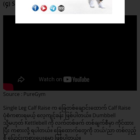
(၄) Single Leg Calf Raise
Source : PureGym
Single Leg Calf Raise က ခြေတစ်ချောင်းထောက် Calf Raise
ပုံစံကစားရမယ့် လေ့ကျင့်ခန်း ဖြစ်ပါတယ်။ Dumbbell
သို့မဟုတ် Kettlebell ကို လက်တစ်ဖက် တစ်ချက်စီမှာ ကိုင်ထား
ပြီး ကစားလို့ ရပါတယ်။ ခြေထောက်တွေကို ဘယ်/ညာ တစ်လှည့်
စီ ပြောင်းကစားပေးရမှာ ဖြစ်ပါတယ်။