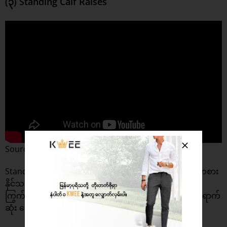
(၃) Standing Calf Raises
Source : PureGym
Standing Calf Raises လေ့ကျင့်ခန်းက Mechine သုံးပြီး ကစား
နိုင်သလို Barbell နဲ့လည်း ကစားလို့ ရပါတယ်။ ခြေသလုံး
ကြွက်သားတွေရဲ့ ကြံ့ခိုင်မှုနဲ့ ခံနိုင်ရည်ကို တိုးစေမယ့် အထိရောက်
ဆုံး လေ့ကျင့်ခန်း ဖြစ်ပါတယ်။