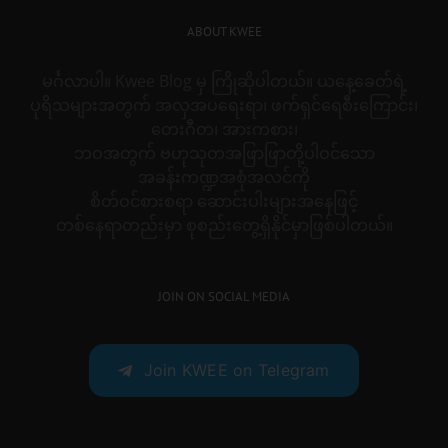
ABOUT KWEE
မင်္ဂလာပါ။ Kwee Blog မှ ကြိုဆိုပါတယ်။ ယနေ့ခေတ်ရဲ့
ပုရိသများအတွက် အလှအပရေးရာ၊ ဖက်ရှင်ရေစီးကြောင်း၊
တေးဂီတ၊ အားကစား၊
ဘဝအတွက် ဗဟုသုတအဖြာဖြာတို့ပါဝင်သော
အခန်းကဏ္ဍအစုံအလင်ကို
စိတ်ဝင်စားစရာ ဆောင်းပါးများအနေဖြင့်
တစ်နေရာတည်းမှာ စုစည်းတွေ့ရှိနိုင်မှာဖြစ်ပါတယ်။
JOIN ON SOCIAL MEDIA
Join KWEE on Telegram