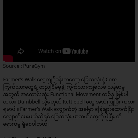
Source : PureGym
Farmer’s Walk လေ့ကျင့်ခန်းကတော့ ခြေသလုံးနဲ့ Core
ကြွက်သားတွေရဲ့ တည်ငြိမ်မှုနဲ့ ကြွက်သားကျစ်လစ် သန်မာမှု
အတွက် အကောင်းဆုံး Functional Movement တစ်ခု ဖြစ်ပါ
တယ်။ Dumbbell သို့မဟုတ် Kettlebell တွေ အသုံးပြုပြီး ကစား
ရမှာပါ။ Farmer’s Walk လျှောက်တဲ့ အခါမှာ ‌ခြေဖျားထောက်ပြီး
လျှောက်ပေးမယ်ဆိုရင် ခြေသလုံး မာဆယ်တွေကို ပိုပြီး ထိ
ရောက်မှု ရှိစေပါတယ်။