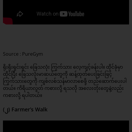
Source : PureGym
ရိုးရိုးရှင်းရှင်း ခြေသလုံး ကြွက်သား လေ့ကျင့်ခန်းပါ။ ထိုင်ခုံမှာ
ထိုင်ပြီး ခြေသလုံးမာဆယ်တွေကို ဆန့်ထုတ်ပေးခြင်းဖြင့်
ကြွက်သားတွေကို ကျစ်လစ်သန်မာလာစေဖို့ တည်ဆောက်ပေးပါ
တယ်။ ကိရိယာလွတ် ကစားလို့ ရသလို အလေးတုံးတွေနဲ့လည်း
ကစားလို့ ရပါတယ်။
(၂) Farmer’s Walk