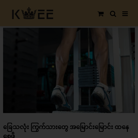
Skip
to
content
View
Larger
Image
ခြေသလုံး ကြွက်သားတွေ အမြောင်းမြောင်း ထနေ
စေဖို့