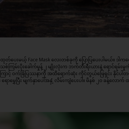
ရှင်းထုတ်ပေးမယ့် Face Mask လေးတစ်ခုကို ပြောပြပေးပါမယ်။ ဒါကတ
စ်ကြမ်းပိုးခေါက်မှုန့် ၂ မျိုးလုံးက ဘက်တီးရီးယားနဲ့ ရောင်ရမ်းမှုကိ
ြောင့် ဝက်ခြံပြဿနာကို အထိရောက်ဆုံး ကိုင်တွယ်ဖြေရှင်း နိုင်ပါ
င် ရောမွှေပြီး မျက်နှာပေါ်အနှံ့ လိမ်းကျံပေးပါ။ မိနစ် ၂၀ ခန့်လောက် ထ