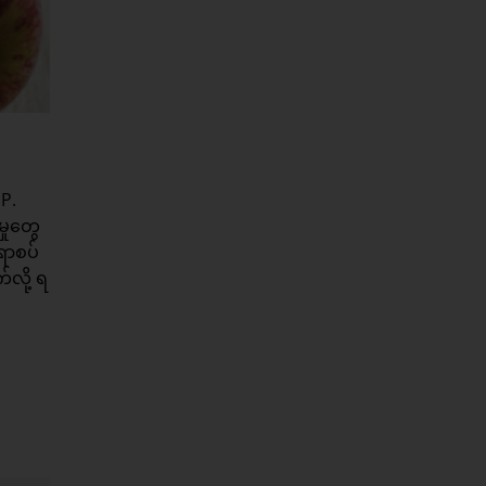
P.
ှုတွေ
ောစပ်
်လို့ ရ