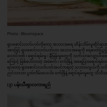
Photo : Bloomspace
ရှားစောင်းလက်ပတ်ကိုတော့ အသားအရေ ထိန်းသိမ်းမှုဆိုင်ရာအ
အားဖြင့် ရှားစောင်းလက်ပတ်ဟာ အသားအရေကို ရေဓာတ်ပြည့်ဝအေ
လောင်ဒဏ် ၊ ရောင်ရမ်းမှု ၊ နီမြန်းမှုတွေကို သက်သာလျော့ပါးစ
ကြောင့် ဖြစ်ပေါ်လာတဲ့ အမဲစက် ၊ ဝက်ခြံနဲ့ အရေပြားရောင်ရမ
ရင်တော့ ရှားစောင်းလက်ပတ်အပင်ကရတဲ့ သဘာဝဂျယ်ကို ဝက်ခြံ
ညင်သာသာ ပွတ်လိမ်းပေးပါ။ ဝက်ခြံနဲ့ ရောင်ရမ်းမှုတွေ သိသ
(၃) ပန်းသီးရှာလကာရည်