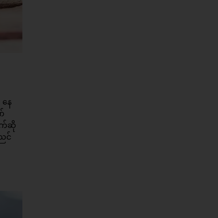
း နေ
ဏ်
က်ဆို
ညင်