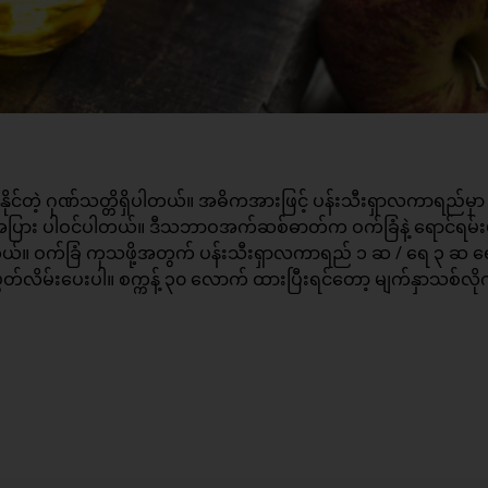
ုင်တဲ့ ဂုဏ်သတ္တိရှိပါတယ်။ အဓိကအားဖြင့် ပန်းသီးရှာလကာရည်မှာ 
အပြား ပါဝင်ပါတယ်။ ဒီသဘာဝအက်ဆစ်ဓာတ်က ဝက်ခြံနဲ့ ရောင်ရမ်းမ
ိပါတယ်။ ဝက်ခြံ ကုသဖို့အတွက် ပန်းသီးရှာလကာရည် ၁ ဆ / ရေ ၃ ဆ ရ
ပွတ်လိမ်းပေးပါ။ စက္ကန့် ၃၀ လောက် ထားပြီးရင်တော့ မျက်နှာသစ်လိုက