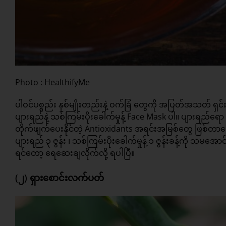
Photo : HealthifyMe
ပါဝင်ပစ္စည်း နှစ်မျိုးတည်းနဲ့ ဝက်ခြံ တွေကို အပြတ်အသတ် 
ပျားရည်နဲ့ သစ်ကြမ်းပိုးခေါက်မှုန့် Face Mask ပါ။ ပျားရည်ရော သ
တိုက်ဖျက်ပေးနိုင်တဲ့ Antioxidants အရင်းအမြစ်တွေ ဖြစ်တာက
ပျားရည် ၃ ဇွန်း ၊ သစ်ကြမ်းပိုးခေါက်မှုန့် ၁ ဇွန်းခန့်ကို သမအော
ရင်တော့ ရေဆေးချလိုက်လို့ ရပါပြီ။
(၂) ရှားစောင်းလက်ပတ်