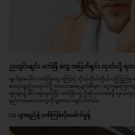
ညတွင်းချင်း ဝက်ခြံ တွေ အပြတ်ရှင်း ထုတ်လို့ ရတ
မျက်နှာပေါ်က ဝက်ခြံတွေ ကြောင့် ကိုယ့်ကိုယ်ကိုယ် ယုံကြည်မ
ဓာတု‌ပစ္စည်းတွေပါလို့ အသားအရေပျက်စီးမှာ ၊ ငွေကုန်ကြေး
များစွာနဲ့ အိပ်ရေးပျက်ပြီး ဝက်ခြံတွေ ပိုဆိုးမလာစေဖို့ လွယ
နည်းလမ်းလေးတွေကို မျှဝေပေးချင်ပါတယ်။
(၁) ပျားရည်နဲ့ သစ်ကြမ်းပိုးခေါက်မှုန့်