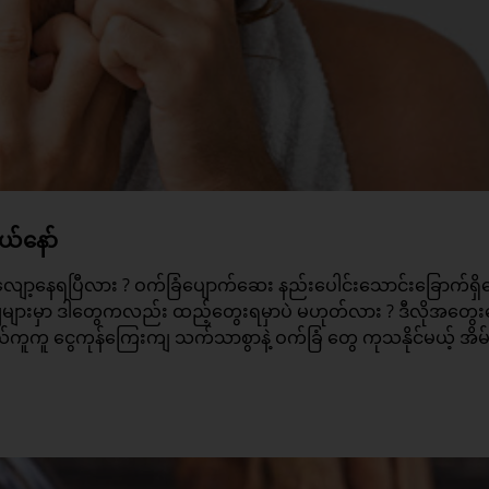
ယ်နော်
ှု လျော့နေရပြီလား ? ဝက်ခြံပျောက်ဆေး နည်းပေါင်းသောင်းခြောက်ရှိ
ကျများမှာ ဒါတွေကလည်း ထည့်တွေးရမှာပဲ မဟုတ်လား ? ဒီလိုအတွေးပ
်လွယ်ကူကူ ငွေကုန်ကြေးကျ သက်သာစွာနဲ့
ဝက်ခြံ
တွေ ကုသနိုင်မယ့် အိမ်