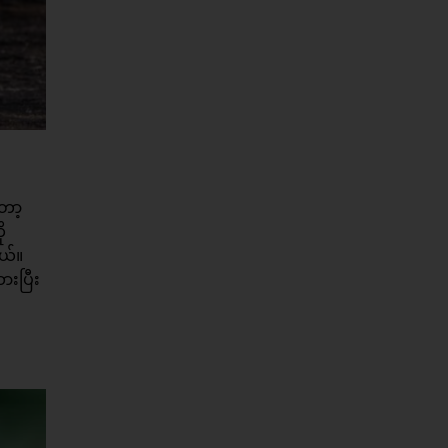
ော့
ု
တယ်။
ားပြီး