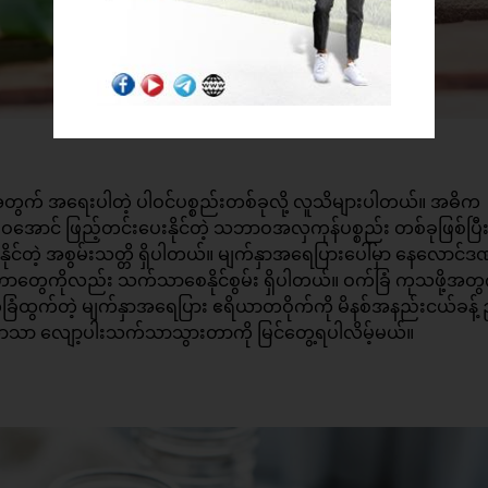
တွက် အရေးပါတဲ့ ပါဝင်ပစ္စည်းတစ်ခုလို့ လူသိများပါတယ်။ အဓိက
ာင် ဖြည့်တင်းပေးနိုင်တဲ့ သဘာဝအလှကုန်ပစ္စည်း တစ်ခုဖြစ်ပြီ
ေနိုင်တဲ့ အစွမ်းသတ္တိ ရှိပါတယ်။ မျက်နှာအရေပြားပေါ်မှာ နေလောင်ဒ
်းတာတွေကိုလည်း သက်သာစေနိုင်စွမ်း ရှိပါတယ်။ ဝက်ခြံ ကုသဖို့အတွ
ထွက်တဲ့ မျက်နှာအရေပြား ဧရိယာတဝိုက်ကို မိနစ်အနည်းငယ်ခန့် 
ိသာသာ လျော့ပါးသက်သာသွားတာကို မြင်တွေ့ရပါလိမ့်မယ်။