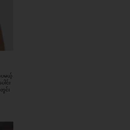
ပေမယ့်
ေါင်း
တွင်း