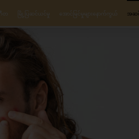
ဂီတ
မြို့ပြဆင်ယင်မှု
အောင်မြင်မှုများနောက်ကွယ်
အဆင့်