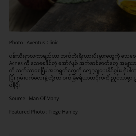
Photo : Aventus Clinic
ပန်းသီးရှာလကာရည်ဟာ ဘက်တီးရီးယားပိုးမွှားတွေကို‌ သေစေနိ
Acnes ကို သေစေနိုင်တဲ့ အော်ဂဲနစ် အက်ဆစ်ဓာတ်တွေ အများ
ကို သက်သာစေပြီး အမာရွတ်တွေကို လျှော့ချပေးနိုင်စွမ်း ရှ
ပြီး ဂွမ်းဖက်လေးနဲ့ တို့ကာ ဝက်ခြံဧရိယာတဝိုက်ကို ညှင်သာစွာ 
ပါပြီ။
Source :
Man Of Many
Featured Photo : Tiege Hanley