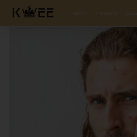
Skip
to
Home
အားကစား
တေး
content
View
Larger
Image