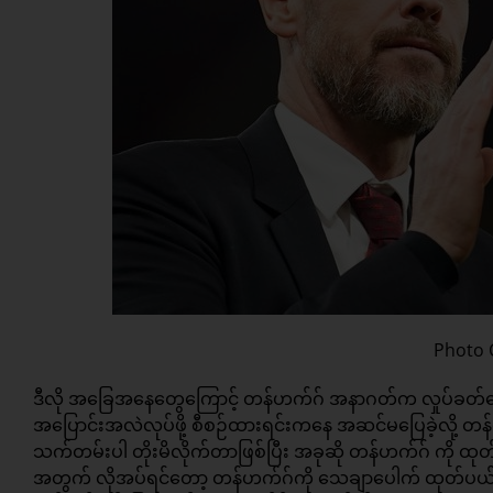
Photo C
ဒီလို အခြေအနေတွေကြောင့် တန်ဟက်ဂ် အနာဂတ်က လှုပ်ခ
အပြောင်းအလဲလုပ်ဖို့ စီစဉ်ထားရင်းကနေ အဆင်မပြေခဲ့လို့ 
သက်တမ်းပါ တိုးမိလိုက်တာဖြစ်ပြီး အခုဆို တန်ဟက်ဂ် ကို 
အတွက် လိုအပ်ရင်တော့ တန်ဟက်ဂ်ကို သေချာပေါက် ထုတ်ပယ်နို