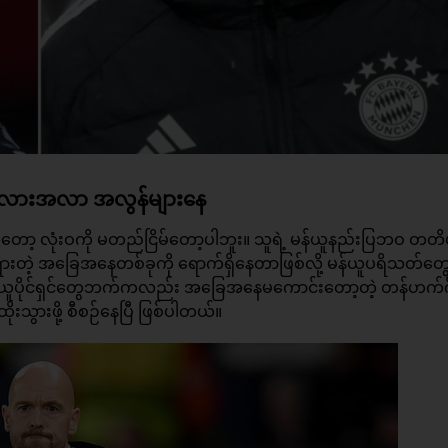
 အလားအလာ အလွန်များနေ
့ လုံးဝကို မတည်ငြိမ်တော့ပါဘူး။ သူရဲ့ မန်ယူနည်းပြဘဝ တတ
ွှားတဲ့ အခြေအနေတစ်ခုကို ရောက်ရှိနေတာဖြစ်လို့ မန်ယူပရိသတ်တ
ယူပိုင်ရှင်တွေဘက်ကလည်း အခြေအနေမကောင်းတော့တဲ့ တန်ဟက်ဂ်
သွားဖို့ စီစဉ်နေပြီ ဖြစ်ပါတယ်။