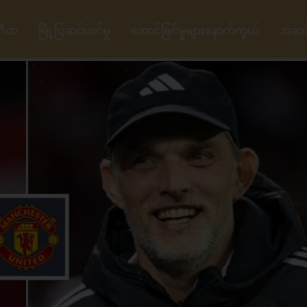
ဂီတ
မြို့ပြဆင်ယင်မှု
အောင်မြင်မှုများနောက်ကွယ်
အဆင့်