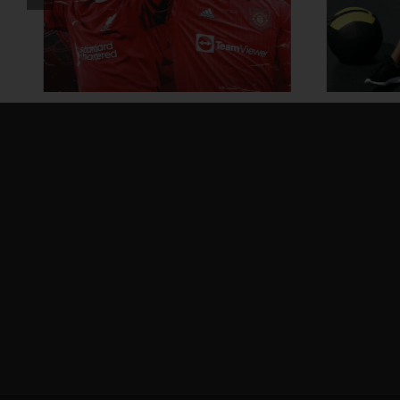
ထိထိရောက်ရောက် ဗိုက်ခေါက်
အိမ်
အဆီတွေ ချဖို့
ဗ