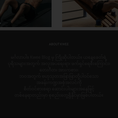
တွင်း လေ့ကျင့်ခန်း တွေနဲ့
အသက်ကြီးတဲ့အထိ 
ိုက်အဆီတွေ ဒီလိုဖြုတ်
လန်း ထဖို့ စိတ်ကူး
ABOUT KWEE
မင်္ဂလာပါ။ Kwee Blog မှ ကြိုဆိုပါတယ်။ ယနေ့ခေတ်ရဲ့
ပုရိသများအတွက် အလှအပရေးရာ၊ ဖက်ရှင်ရေစီးကြောင်း၊
တေးဂီတ၊ အားကစား၊
ဘဝအတွက် ဗဟုသုတအဖြာဖြာတို့ပါဝင်သော
အခန်းကဏ္ဍအစုံအလင်ကို
စိတ်ဝင်စားစရာ ဆောင်းပါးများအနေဖြင့်
တစ်နေရာတည်းမှာ စုစည်းတွေ့ရှိနိုင်မှာဖြစ်ပါတယ်။