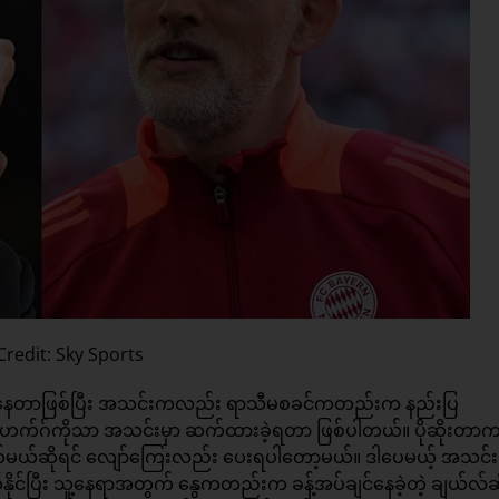
redit: Sky Sports
တ်နေတာဖြစ်ပြီး အသင်းကလည်း ရာသီမစခင်ကတည်းက နည်းပြ
တန်ဟက်ဂ်ကိုသာ အသင်းမှာ ဆက်ထားခဲ့ရတာ ဖြစ်ပါတယ်။ ပိုဆိုးတာ
ထုတ်မယ်ဆိုရင် လျော်ကြေးလည်း ပေးရပါတော့မယ်။ ဒါပေမယ့် အသင်း
င်ပြီး သူ့နေရာအတွက် နွေကတည်းက ခန့်အပ်ချင်နေခဲ့တဲ့ ချယ်လ်ဆ