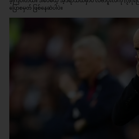
ခဲ့ကြပါတယ်။ ဒါပေမယ့် အဲ့ဒီရာသီထဲမှာပဲ လီဗာပူးလ်ကို (၇)ဂိုးပြ
ပြောစမှတ် ဖြစ်နေဆဲပါပဲ။