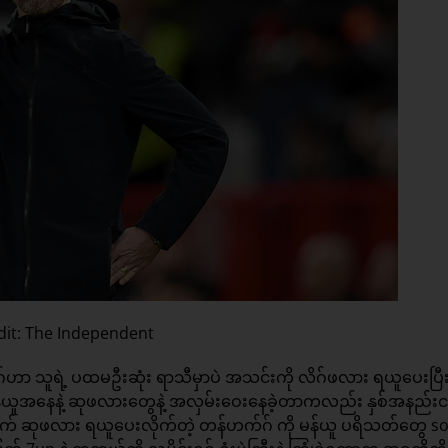
dit: The Independent
ဂ်ဟာ သူရဲ့ ပထမဦးဆုံး ရာသီမှာပဲ အသင်းကို လိဂ်ဖလား ရယူပေးပြီ
 မန်ယူအနေနဲ့ ဆုဖလားတွေနဲ့ အလှမ်းဝေးနေခဲ့တာကလည်း နှစ်အနည်း
အတွက် ဆုဖလား ရယူပေးလိုက်တဲ့ တန်ဟက်ဂ် ကို မန်ယူ ပရိသတ်တွေ so