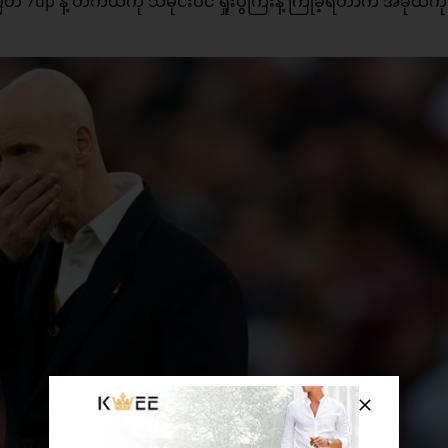
တ် 7up နဲ့ တကယ်ကို သမိုင်းဝင် ရှုံးပွဲကြီးနဲ့ ကြုံခဲ့ရတာက အခုထိကို