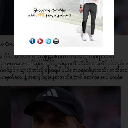
o Credit: Goal
 အက်ဖ်အေဖလားကို ရယူပြန်ပါတယ်။ ဒါပေမယ့် တစ်ရာသီလုံး
်မှာ ဇယားအောက်ဆုံးနဲ့ ထွက်ခွာခဲ့ရသလို ပရီးမီးယားလိဂ်မှာလည်
ဂ်ဝင်ခွင့် ရသွားခဲ့တာလို့ ပြောရပါမယ်။ အခုရာသီမှာလည်း ရာသီအစ
၃)နဲ့ ရမှတ်က (၈)မှတ်လေးနဲ့ အဆင့်(၁၄)နေရာအထိတောင် ရောက်နေရပါတယ်။