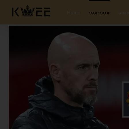
Skip
to
Home
အားကစား
တေး
content
View
Larger
Image