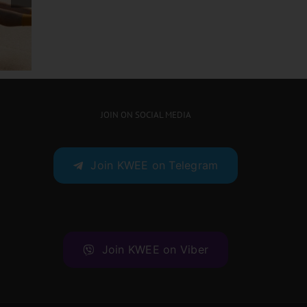
ဖလန်းဖ
ပေါ်မယ့် ချဲလ်ဆီးနဲ့ လီဗာပူးတို့
ရှိလား
ထိပ်တိုက်တွေ့ဆုံပွဲ
JOIN ON SOCIAL MEDIA
Join KWEE on Telegram
Join KWEE on Viber