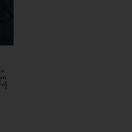
ိယ
ွေက
ကို