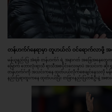
တန်ဟက်ဂ်နေရာမှာ တူဟယ်လ် ဝင်ရောက်လာဖို့
မန်ယူနည်းပြ
အဲရစ် တန်ဟက်ဂ်
ရဲ့ အနာဂတ် အခြေအနေတွေကတော
မြောက် ဘောလုံးရာသီ ရာသီအစပိုင်းလေးမှာပဲ အသင်းက ဆိုးရ
တန်ဟက်ဂ်ကို အသင်းကနေ ထုတ်ပယ်လိုက်စေချင်နေသလို မန်
နည်းပြရာထူးကနေ ထုတ်ပယ်ပြီး တခြားနည်းပြတစ်ဦးနဲ့ အစားထိုး