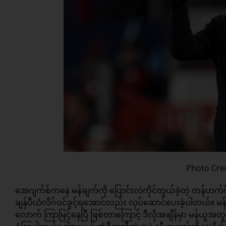
Photo Cre
အေဂျက်စ်ကနေ မန်ချက်ကို ပြောင်းလဲကိုင်တွယ်ခဲ့တဲ့ တန်ဟက်
ချန်ပီယံလိဂ်ဝင်ခွင့်ရအောင်လည်း လုပ်ဆောင်ပေးခဲ့ပါတယ်။
လောက် ကြာမြင့်နေပြီ ဖြစ်တာကြောင့် ဒီလိုအချိန်မှာ မန်ယူ