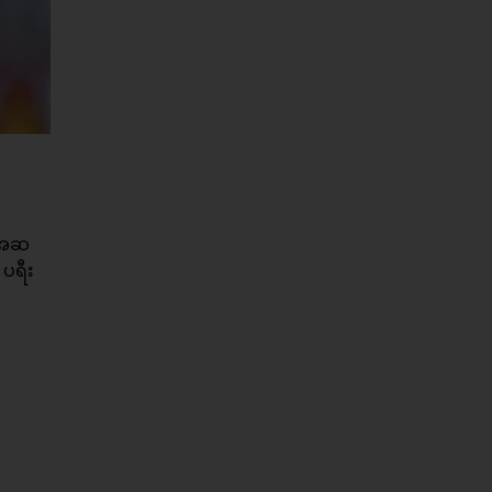
း အဆ
 ပရီး