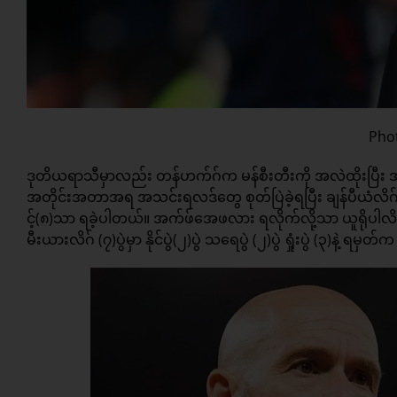
Phot
ဒုတိယရာသီမှာလည်း တန်ဟက်ဂ်က မန်စီးတီးကို အလဲထိုးပြီး
အတိုင်းအတာအရ အသင်းရလဒ်တွေ စုတ်ပြဲခဲ့ရပြီး ချန်ပီယံလိဂ
င့်(၈)သာ ရခဲ့ပါတယ်။ အက်ဖ်အေဖလား ရလိုက်လို့သာ ယူရိုပါလိ
မီးယားလိဂ် (၇)ပွဲမှာ နိုင်ပွဲ(၂)ပွဲ သရေပွဲ (၂)ပွဲ ရှုံးပွဲ (