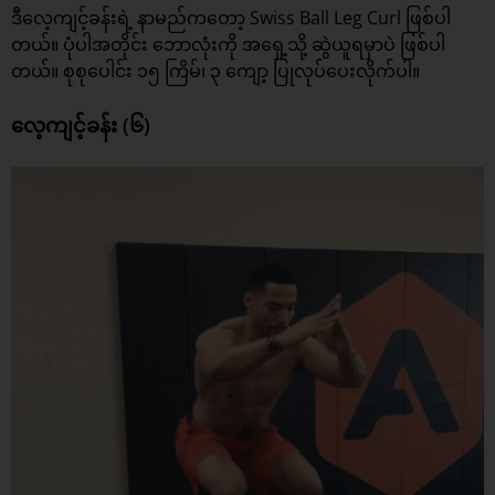
ဒီလေ့ကျင့်ခန်းရဲ့ နာမည်ကတော့ Swiss Ball Leg Curl ဖြစ်ပါ
တယ်။ ပုံပါအတိုင်း ဘောလုံးကို အရှေ့သို့ ဆွဲယူရမှာပဲ ဖြစ်ပါ
တယ်။ စုစုပေါင်း ၁၅ ကြိမ်၊ ၃ ကျော့ ပြုလုပ်ပေးလိုက်ပါ။
လေ့ကျင့်ခန်း (၆)