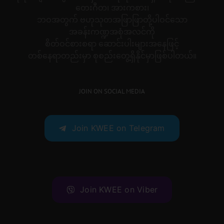
တေးဂီတ၊ အားကစား၊
ဘဝအတွက် ဗဟုသုတအဖြာဖြာတို့ပါဝင်သော
အခန်းကဏ္ဍအစုံအလင်ကို
စိတ်ဝင်စားစရာ ဆောင်းပါးများအနေဖြင့်
တစ်နေရာတည်းမှာ စုစည်းတွေ့ရှိနိုင်မှာဖြစ်ပါတယ်။
JOIN ON SOCIAL MEDIA
Join KWEE on Telegram
Join KWEE on Viber