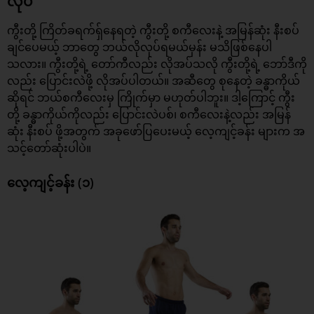
လုပ်
ကွီးတို့ ကြိတ်ခရက်ရှ်နေရတဲ့ ကွီးတို့ စကီလေးနဲ့ အမြန်ဆုံး နီးစပ်
ချင်ပေမယ့် ဘာတွေ ဘယ်လိုလုပ်ရမယ်မှန်း မသိဖြစ်နေပါ
သလား။ ကွီးတို့ရဲ့ တော်ကီလည်း လိုအပ်သလို ကွီးတို့ရဲ့ ဘော်ဒီကို
လည်း ပြောင်းလဲဖို့ လိုအပ်ပါတယ်။ အဆီတွေ စုနေတဲ့ ခန္ဓာကိုယ်
ဆိုရင် ဘယ်စကီလေးမှ ကြိုက်မှာ မဟုတ်ပါဘူး။ ဒါ့ကြောင့် ကွီး
တို့ ခန္ဓာကိုယ်ကိုလည်း ပြောင်းလဲပစ်၊ စကီလေးနဲ့လည်း အမြန်
ဆုံး နီးစပ် ဖို့အတွက် အခုဖော်ပြပေးမယ့်
လေ့ကျင့်ခန်း
များက အ
သင့်တော်ဆုံးပါပဲ။
လေ့ကျင့်ခန်း (၁)