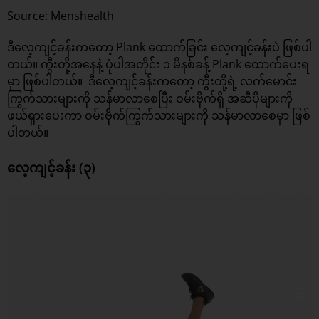
Source: Menshealth
ဒီလေ့ကျင့်ခန်းကတော့ Plank ထောက်ခြင်း လေ့ကျင့်ခန်းပဲ ဖြစ်ပါ
တယ်။ ကွီးတို့အနေနဲ့ ပုံပါအတိုင်း ၁ မိနစ်ခန့် Plank ထောက်ပေးရ
မှာ ဖြစ်ပါတယ်။ ဒီလေ့ကျင့်ခန်းကတော့ ကွီးတို့ရဲ့ လက်မောင်း
ကြွက်သားများကို သန်မာလာစေပြီး ဝမ်းဗိုက်ရှိ အဆီပိုများကို
ဖယ်ရှားပေးကာ ဝမ်းဗိုက်ကြွက်သားများကို သန်မာလာစေမှာ ဖြစ်
ပါတယ်။
လေ့ကျင့်ခန်း (၃)