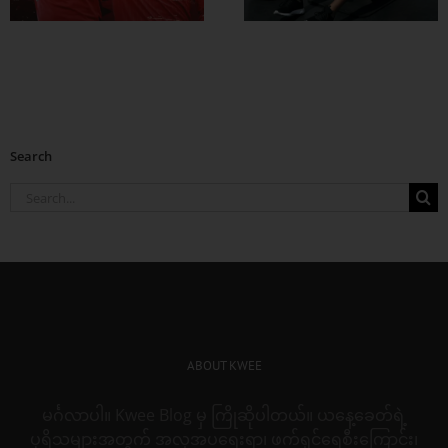
Search
Search
for:
ABOUT KWEE
မင်္ဂလာပါ။ Kwee Blog မှ ကြိုဆိုပါတယ်။ ယနေ့ခေတ်ရဲ့
ပုရိသများအတွက် အလှအပရေးရာ၊ ဖက်ရှင်ရေစီးကြောင်း၊