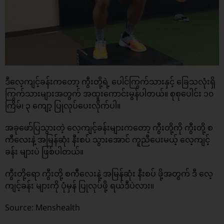
ဒီလေ့ကျင့်ခန်းကတော့ ကွီးတို့ရဲ့ ပေါင်ကြွက်သားနှင့် ခြေသလုံးရှိ
ကြွက်သားများအတွက် အထူးကောင်းမွန်ပါတယ်။ စုစုပေါင်း ၁၀
ကြိမ်​၊ ၃ ကျော့ ပြုလုပ်ပေးလိုက်ပါ။
အခုဖော်ပြသွားတဲ့ လေ့ကျင့်ခန်းများကတော့ ကွီးတို့ကို ကွီးတို့ စ
ကီလေးနဲ့ အမြန်ဆုံး နီးစပ် သွားအောင် ကူညီပေးမယ့် လေ့ကျင့်
ခန်း များပဲ ဖြစ်ပါတယ်။
ကွီးတို့ရော ကွီးတို့ စကီလေးနဲ့ အမြန်ဆုံး နီးစပ် ဖို့အတွက် ဒီ လေ့
ကျင့်ခန်း များကို ပုံမှန် ပြုလုပ်ဖို့ ရယ်ဒီပဲလား။
Source: Menshealth