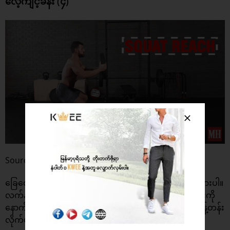
လေ့ကျင့်ခန်း (၄)
Source: Gfycat
ခြေထောက်နှစ်ဖက်ကို ပုခုံးအကျယ်ထက် အနည်းငယ် ချဲထားပါ။
လက်နှစ်ဖက်က အလေးပြား ကိုင်ထားပါ။ ထို့နောက် တင်ပါးကို
နောက်ပစ်ပြီး Squat ထိုင်ကာ လက်နှစ်ဖက်က အရှေ့သို့ ဆန့်တန်း
လိုက်ပါ။ ထို့နောက် မူလ အနေအထားအတိုင်း ပြန်နေပါ။