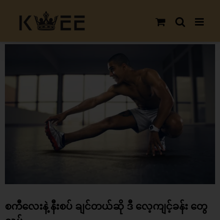
Skip
to
content
View
Larger
Image
စကီလေးနဲ့ နီးစပ် ချင်တယ်ဆို ဒီ လေ့ကျင့်ခန်း တွေ