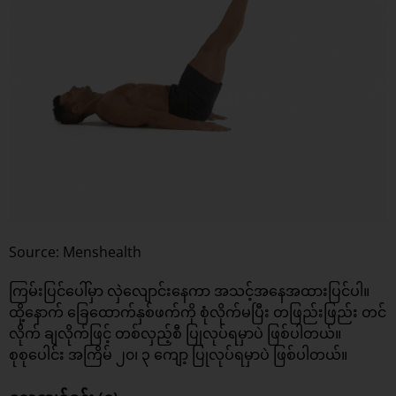
Source: Menshealth
ကြမ်းပြင်ပေါ်မှာ လှဲလျောင်းနေကာ အသင့်အနေအထားပြင်ပါ။
ထို့နောက် ခြေထောက်နှစ်ဖက်ကို စုံလိုက်မပြီး တဖြည်းဖြည်း တင်
လိုက် ချလိုက်ဖြင့် တစ်လှည့်စီ ပြုလုပ်ရမှာပဲ ဖြစ်ပါတယ်။
စုစုပေါင်း အကြိမ် ၂၀၊ ၃ ကျော့ ပြုလုပ်ရမှာပဲ ဖြစ်ပါတယ်။