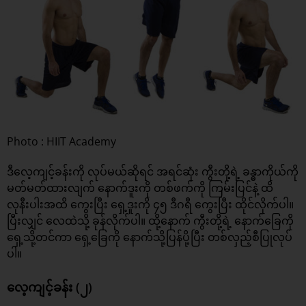
Photo : HIIT Academy
ဒီလေ့ကျင့်ခန်းကို လုပ်မယ်ဆိုရင် အရင်ဆုံး ကွီးတို့ရဲ့ ခန္ဓာကိုယ်ကို
မတ်မတ်ထားလျက် နောက်ဒူးကို တစ်ဖက်ကို ကြမ်းပြင်နဲ့ ထိ
လုနီးပါးအထိ ကွေးပြီး ရှေ့ဒူးကို ၄၅ ဒီဂရီ ကွေးပြီး ထိုင်လိုက်ပါ။
ပြီးလျှင် လေထဲသို့ ခုန်လိုက်ပါ။ ထို့နောက် ကွီးတို့ရဲ့ နောက်ခြေကို
ရှေ့သို့တင်ကာ ရှေ့ခြေကို နောက်သို့ပြန်ပို့ပြီး တစ်လှည့်စီပြုလုပ်
ပါ။
လေ့ကျင့်ခန်း (၂)