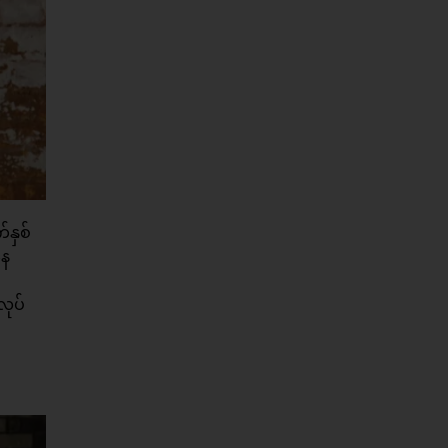
်နှစ်
နေ
လုပ်