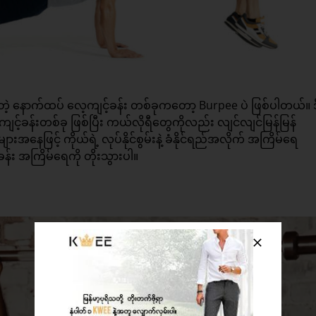
်တဲ့ နောက်ထပ် လေ့ကျင့်ခန်း တစ်ခုကတော့ Burpee ပဲ ဖြစ်ပါတယ်။ ဒ
့ကျင့်ခန်းတစ်ခု ဖြစ်ပြီး ကယ်လိုရီတွေကိုလည်း လျင်လျင်မြန်မြန်
အနေဖြင့် ကိုယ်ရဲ့ လုပ်နိုင်စွမ်းနဲ့ ခံနိုင်ရည်အလိုက် အကြိမ်ရေ
ခန်း အကြိမ်ရေကို တိုးသွားပါ။