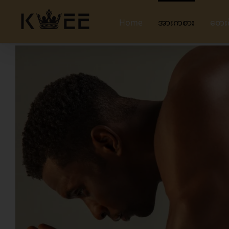
Skip
to
Home
အားကစား
တေး
content
View
Larger
Image