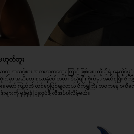
ာမဟုတ်ဘူး
လာတဲ့ အသင့်စား အစားအစာတွေကြောင့် ဖြစ်စေ၊ ကိုယ့်ရဲ့ နေထိုင်မှုပုံ
က်မှာ အဆီတွေ စုလာနိုင်ပါတယ်။ ဒီလိုမျိုး ဗိုက်မှာ အဆီစုပြီး ဗိုက်ရွ
။ ဆော်ကြည်ဘဲ တစ်ဗွေဖြစ်ချင်တယ် ဗိုက်ရွှဲကြီး ဘဝကနေ စကီ
န်း
များကို မှန်မှန် ပြုလုပ်ဖို့ လိုအပ်ပါလိမ့်မယ်။