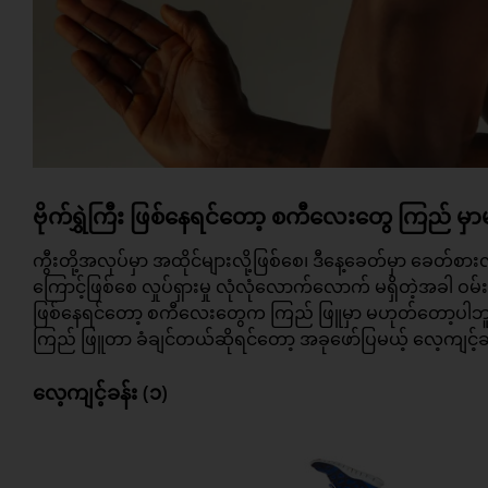
ဗိုက်ရွှဲကြီး ဖြစ်နေရင်တော့ စကီလေးတွေ ကြည် မှ
ကွီးတို့အလုပ်မှာ အထိုင်များလို့ဖြစ်စေ၊ ဒီနေ့ခေတ်မှာ ခေတ်စား
ကြောင့်ဖြစ်စေ လှုပ်ရှားမှု လုံလုံလောက်လောက် မရှိတဲ့အခါ ဝမ်းဗို
ဖြစ်နေရင်တော့ စကီလေးတွေက ကြည် ဖြူမှာ မဟုတ်တော့ပါဘူး
ကြည် ဖြူတာ ခံချင်တယ်ဆိုရင်တော့ အခုဖော်ပြမယ့်
လေ့ကျင့်ခ
လေ့ကျင့်ခန်း (၁)