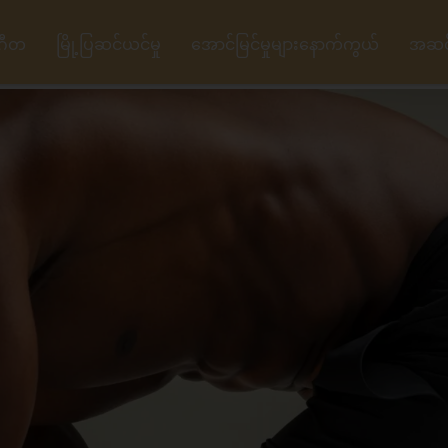
ဂီတ
မြို့ပြဆင်ယင်မှု
အောင်မြင်မှုများနောက်ကွယ်
အဆင့်