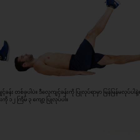
်း တစ်ခုပါပဲ။ ဒီလေ့ကျင့်ခန်းကို ပြုလုပ်ရာမှာ မြန်မြန်မလုပ်ပါနဲ့။
ကို ၁၂ ကြိမ် ၃ ကျော့ ပြုလုပ်ပါ။