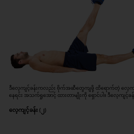
ဒီလေ့ကျင့်ခန်းကလည်း ဗိုက်အဆီတွေကျဖို့ ထိရောက်တဲ့ လေ့ကျင့်ခန
နေရင်း အသက်ရှုအောင့် ထားတာမျိုးကို ရှောင်ပါ။ ဒီလေ့ကျင့်ခန်း
လေ့ကျင့်ခန်း (၂)