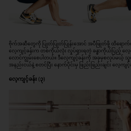
ဗိုက်အဆီတွေကို ပြုတ်ပြုတ်ပြုန်းအောင် အပီဖြုတ်ဖို့ ထိရောက
လေ့ကျင့်ခန်းက တစ်ကိုယ်လုံး လှုပ်ရှားရတဲ့ ခန္ဓာကိုယ်ပြည့် လေ
လောင်ကျွမ်းစေပါတယ်။ ဒီလေ့ကျင့်ခန်းကို အခုမှစလုပ်မယ့် သူများ
အနည်းငယ်နဲ့ စတင်ပြီး နောက်ပိုင်းမှ ဖြည်းဖြည်းချင်း လေ့ကျင့်
လေ့ကျင့်ခန်း (၃)