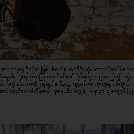
ise လေ့ကျင့်ခန်းပဲ ဖြစ်ပါတယ်။ အရင်ဦးဆုံး ဘားတန်းပေါ်မှာ လက
ခိုနေပါ။ ထို့နောက် ခြေထောက်နှစ်ဖက်ကို အရှေ့တည့်တည့်သို့ တန်း
ကို အောက်သို့ ပြန်ချပါ။ ဒီလေ့ကျင့်ခန်းက ကွီးတို့ရဲ့ ဝမ်းဗိုက်
် ကူညီပေးပါလိမ့်မယ်။ စုစုပေါင်း စက္ကန့် ၂၀ မှ ၃၀၊ ၃ ကျော့စီ ပြု