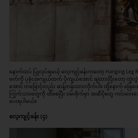
နောက်ထပ် ပြုလုပ်ရမယ့် လေ့ကျင့်ခန်းကတော့ Hanging Leg Ra
ဖက်ကို ပုခုံးအကျယ်ထက် ပိုကျယ်အောင် ချဲထားပြီးတော့ တွဲလွဲ
အောင် တဖြောင့်တည်း ဆန့်တန်းထားလိုက်ပါ။ ထို့နောက် ခြေထောက်
ကြွက်သားတွေကို ထိစေပြီး ဝမ်းဗိုက်မှာ အဆီပိုတွေ ကင်းဝေးအောင
ပေးရပါမယ်။
လေ့ကျင့်ခန်း (၄)